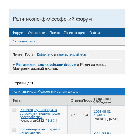
Религиозно-философский форум
Форум
Участники
Поиск
Регистрация
Войти
Активные темы
Привет, Гость!
Войдите
или
зарегистрируйтесь
.
»
Религиозно-философский форум
»
Религии мира.
Межрелигиозный диалог.
Страница:
1
Религии мира. Межрелигиозный диалог.
Последнее
Тема
Ответов
Просмотров
сообщение
Ре лигия, суть возврат к
2026-08-01
устройству, видимо после
87
974
10:48:05
расстройства?
Александр2312
Александр2312
[
1
2
3
]
Комментарий на «Евреи и
христианство:
2026-04-06