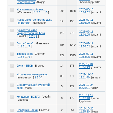
Пространства
Abkjcja
Александр2312
Искупитель мой жив ..
2023-03-13
293
1858
~Татьяна~
[
1
2
3
…
10
]
13:02:02
jasvami
Иаков Христос против духа
2023-02-11
14
195
нечистого.
Intercessor
13:05:29
jasvami
Доказательства
2023-02-11
соуществования Бога
115
778
13:01:05
jasvami
Braslet
[
1
2
3
4
]
Бог субъект?
~Татьяна~
2023-02-11
184
1252
[
1
2
3
…
7
]
12:56:02
jasvami
Творец мира
Скептик
2023-02-11
177
1345
[
1
2
3
…
6
]
12:53:25
jasvami
2022-12-04
Духи - БЕСЫ
Braslet
14
178
19:56:49
jasvami
Игра на мировоззрение.
2022-11-10
89
777
Intercessor
[
1
2
3
]
12:11:40
jasvami
С наступающей субботой
2021-12-24
5
172
всех!
VladK
09:25:01
VladK
2018-11-17
Концепция ВСЕГО
Гусейн
0
172
13:12:10
Гусейн
Гурбанов
Гурбанов
2018-10-20
Праздник Пасхи
Скептик
2
354
11:35:20
Sleep