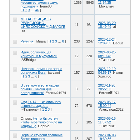
несовместимость двух
1366
5943
11:34:35
подходов к
Irene83
Михалыч
[
1
2
3
…
46
]
МЕТАПОЗИЦИЯ В
РЕЛИГИОЗНО-
2026-03-20
11
93
ФИЛОСОФСКОМ ДИАЛОГЕ
18:49:49
air
air
2025-12-24
Религия.
Миша
[
1
2
3
…
8
]
238
2247
12:09:53
Dedun
Идея, сближающая
2024-06-25
христиан и мусульман
12
220
08:19:48
ASBridge
~Татьяна~
Человек –семенное зерно
2023-12-19
организма Бога.
jasvami
157
1222
04:59:17
Иаков
[
1
2
3
…
6
]
Христос
В светлом месте нашей
2023-11-20
памяти - Икона дня
0
77
20:22:53
сегодняшнего!
Евгений1974
Евгений1974
Суд 14.14 .... из сильного
2023-05-17
вышло сладкое...
72
670
15:00:44
~Татьяна~
[
1
2
3
]
Александр2312
Опрос:
Нет, я бы хотел,
2023-05-16
чтобы мое тело сгнило на
3
105
11:57:52
кладбище
Сергио
~Татьяна~
Первые ступени познания
2023-04-03
Божественного
15
207
19:30:36