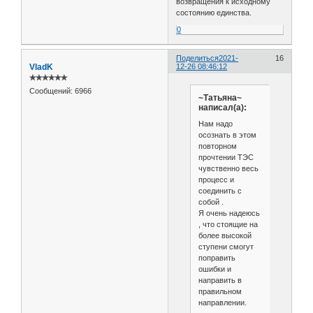
возвращения к исходному
состоянию единства.
0
Поделиться
2021-
16
VladK
12-26 08:46:12
✯✯✯✯✯✯
Сообщений:
6966
~Татьяна~
написал(а):
Нам надо
осознать в этом
повторном
прочтении ТЭС
чувственно весь
процесс и
соединить с
собой .
Я очень надеюсь
, что стоящие на
более высокой
ступени смогут
поправить
ошибки и
направить в
правильном
направлении.