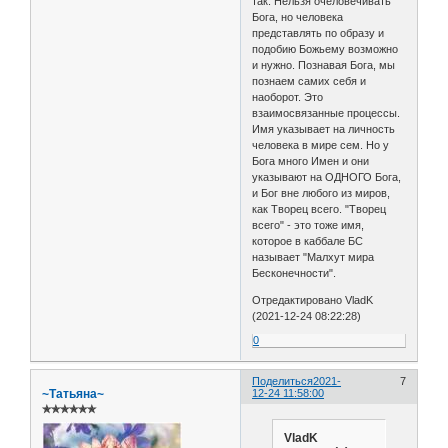
так. Нельзя очеловечивать
Бога, но человека
представлять по образу и
подобию Божьему возможно
и нужно. Познавая Бога, мы
познаем самих себя и
наоборот. Это
взаимосвязанные процессы.
Имя указывает на личность
человека в мире сем. Но у
Бога много Имен и они
указывают на ОДНОГО Бога,
и Бог вне любого из миров,
как Творец всего. "Творец
всего" - это тоже имя,
которое в каббале БС
называет "Малхут мира
Бесконечности".
Отредактировано VladK
(2021-12-24 08:22:28)
0
Поделиться
2021-
7
~Татьяна~
12-24 11:58:00
✯✯✯✯✯✯
VladK