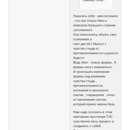
Самому Себе?
Украсить себя - имя осознало
, что оно только Имя и
пожелало большего слияния
,осознанного .
Оно попыталось объять свет
сознанием и
свет дал ей ( Малхут )
чувство стыда от
противоположности сущности
Ацмуто.
Ведь Имя - только форма . А
формы могут изменяться .
И произошло изменение
формы под влиянием
чувства стыда ,
противоположности ,
осознания и произошло
сжатие , сокращение , отказ
от наполнения светом ,
который принес имени боль.
Нам надо осознать в этом
повторном прочтении ТЭС
чувственно весь процесс и
соединить с собой .