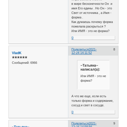
в мире бесконечности Он и
имя Его едины . Но Он - это
Свет от источника , а Имя -
форма .
Как думаешь почему форма
пожелала раскрыться ?
Или ИМЯ - это не форма?
0
Поделиться
2021-
8
VladK
12-24 14:11:52
✯✯✯✯✯✯
Сообщений:
6966
~Татьяна~
написал(а):
Или ИМЯ - это не
форма?
А что же еще, если есть
только форма и содержание,
сосуд и свет в сосуде.
0
Поделиться
2021-
9
12-24 14:58:56