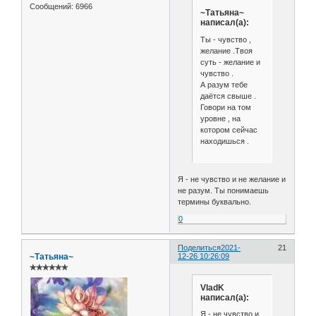
Сообщений:
6966
~Татьяна~
написал(а):
Ты - чувство ,
желание .Твоя
суть - желание и
чувство .
А разум тебе
даётся свыше .
Говори на том
уровне , на
котором сейчас
находишься .
Я - не чувство и не желание и
не разум. Ты понимаешь
термины буквально.
0
Поделиться
2021-
21
~Татьяна~
12-26 10:26:09
✯✯✯✯✯✯
VladK
написал(а):
Я - не чувство и