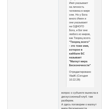
Имя указывает
на личность
человека в мире
сем. Но у Бога
много Имен и
они указывают
на ОДНОГО
Бога, и Бог вне
любого из миров,
как Творец всего.
"Творец всего"
- это тоже имя,
которое в
каббале БС
называет
"Малхут мира
Бесконечности".
Отредактировано
VladK (Сегодня
10:22:28)
вопрос о субъекте вынесла в
дискуссионный клуб. там
разберем.
А здесь поговорим о малхут
мира бесконечности.