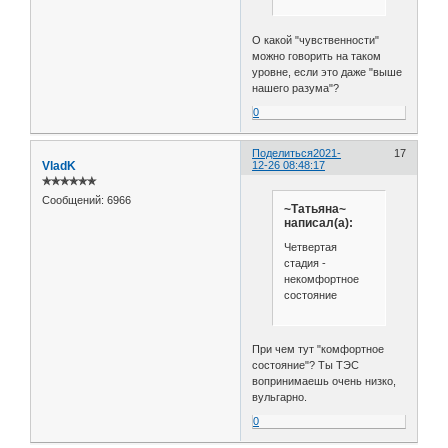
О какой "чувственности"
можно говорить на таком
уровне, если это даже "выше
нашего разума"?
0
Поделиться
2021-
17
VladK
12-26 08:48:17
✯✯✯✯✯✯
Сообщений:
6966
~Татьяна~
написал(а):
Четвертая
стадия -
некомфортное
состояние
При чем тут "комфортное
состояние"? Ты ТЭС
вопринимаешь очень низко,
вульгарно.
0