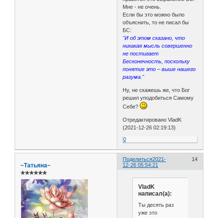
Мне - не очень.
Если бы это можно было
объяснить, то не писал бы
БС:
"И об этом сказано, что
никакая мысль совершенно
не постигает
Бесконечность, поскольку
понятие это – выше нашего
разума."
Ну, не скажешь же, что Бог
решил уподобиться Самому
Себе?
Отредактировано VladK
(2021-12-26 02:19:13)
0
Поделиться
2021-
14
~Татьяна~
12-26 05:54:21
✯✯✯✯✯✯
VladK
написал(а):
Ты десять раз
уже это