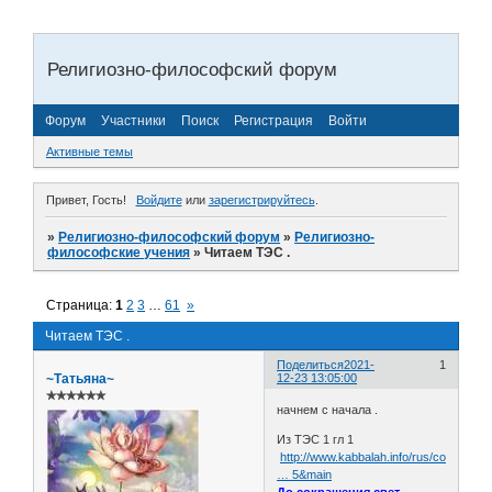
Религиозно-философский форум
Форум
Участники
Поиск
Регистрация
Войти
Активные темы
Привет, Гость!
Войдите
или
зарегистрируйтесь
.
»
Религиозно-философский форум
»
Религиозно-
философские учения
»
Читаем ТЭС .
Страница:
1
2
3
…
61
»
Читаем ТЭС .
Поделиться
2021-
1
~Татьяна~
12-23 13:05:00
✯✯✯✯✯✯
начнем с начала .
Из ТЭС 1 гл 1
http://www.kabbalah.info/rus/content/vi
… 5&main