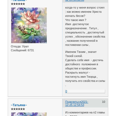
~Татьяна~
✯✯✯✯✯✯
когда-то у меня вопрос стоял
: как можно именем Христа
изгнать бесов?
Что такое имя ?
Имя -достигнутое
предназначение . Титул ,
специальность , достигнутый
успех , обозначение свойства
, название полученной в
постижении силы .
Откуда:
Урал
Сообщений:
6731
Именем Твоим , значит
Твоей силой.
Сделать себе имя - достичь
достойного положения в
обществе и профессии.
Раскрыть малхут -
постигнуть имя Творца ,
получить его свойства и силы
.
0
Поделиться
2021-
10
~Татьяна~
12-25 12:54:53
✯✯✯✯✯✯
Из комментариев на п2 главы