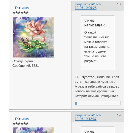
Поделиться
2021-
18
~Татьяна~
12-26 10:09:23
✯✯✯✯✯✯
VladK
написал(а):
О какой
"чувственности"
можно говорить
на таком уровне,
если это даже
"выше нашего
разума"?
Откуда:
Урал
Сообщений:
6731
Ты - чувство , желание .Твоя
суть - желание и чувство .
А разум тебе даётся свыше .
Говори на том уровне , на
котором сейчас находишься .
0
Поделиться
2021-
19
~Татьяна~
12-26 10:12:37
✯✯✯✯✯✯
VladK