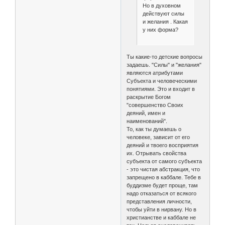
Но в духовном
действуют силы
и желания . Какая
у них форма?
Ты какие-то детские вопросы
задаешь. "Силы" и "желания"
являются атрибутами
Субъекта и человеческими
понятиями. Это и входит в
раскрытие Богом
"совершенство Своих
деяний, имен и
наименований".
То, как ты думаешь о
человеке, зависит от его
деяний и твоего восприятия
их. Отрывать свойства
субъекта от самого субъекта
- это чистая абстракция, что
запрещено в каббале. Тебе в
буддизме будет проще, там
надо отказаться от всякого
представления личности,
чтобы уйти в нирвану. Но в
христианстве и каббале не