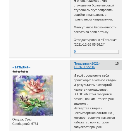
Я очень надеюсь , что
стоящие на более высокой
ступени смогут поправить
ошибки и направить в
правильном направлении.
Малхут мира бесконечности
сократила себя в точку .
Отредактировано ~Татьяна~
(2021-12-26 05:56:24)
0
Поделиться
2021-
15
~Татьяна~
12-26 06:22:16
✯✯✯✯✯✯
И ещё : осознание себя
происходит в четыре стадии .
И результатом четвертой
является сокращение .
В ТЭС об этом говорится
позже , но нам - то это уже
знакомо .
Четвертая стадия -
некомфортное состояние ,
которое творение пытается
Откуда:
Урал
избежать , но и которое
Сообщений:
6731
запускает процесс