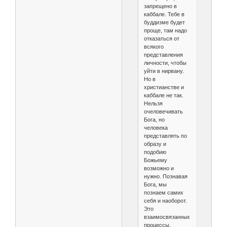
запрещено в
каббале. Тебе в
буддизме будет
проще, там надо
отказаться от
всякого
представления
личности, чтобы
уйти в нирвану.
Но в
христианстве и
каббале не так.
Нельзя
очеловечивать
Бога, но
человека
представлять по
образу и
подобию
Божьему
возможно и
нужно. Познавая
Бога, мы
познаем самих
себя и наоборот.
Это
взаимосвязанные
процессы.