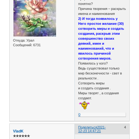
понятно?
Причина творения – раскрыть
имена и наименования
2) И тогда появилось у
Него простое желание (30)
сотворить миры и создать
создания, раскрыв этим
совершенство своих
Откуда:
Урал
деяний, имен и
Сообщений:
6731
наименований, что и
явилось причиной
сотворения миров.
Появилось у кого?
Ведь существовал только
мир бесконечности - свет в
реальности .
Сотворить миры
и создать создания .
Миры творят , а создания
создают.
0
Поделиться
2021-
4
VladK
12-23 14:47:21
✯✯✯✯✯✯