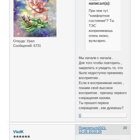
написал(а):
При чем тут
"комфортное
состояние"? Ты
ТЭС
вопринимаешь
очень низко,
вульгарно.
Откуда:
Урал
Сообщений:
6731
Мы начали с начала .
Для того чтобы повторить ,
закрепить и увидеть то, что
было недоступно прежнему
восприятию .
Если я воспринимаю низко ,
покажи своё высокое
восприятие . причину первого
сокращения назови.
Ты прошел первое
сокращение , как думаешь?
0
Поделиться
2021-
20
VladK
12-26 10:22:29
✯✯✯✯✯✯