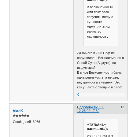
В бесконечности
имя пожелало
получить инфу о
сущности
Ацмуто и этим
единство
нарушилось .
Да ничего в Эйн Соф не
нарушилось! Бог неизменен в
Своей Сути (Ацмуто), не
выдумывай.
В мире Бесконечности была
одна реальность, а не две:
внутренняя и внешняя. Это
как у Канта с "вещью в себе".
0
Поделиться
2021-
13
VladK
12-26 02:17:39
✯✯✯✯✯✯
Сообщений:
6966
~Татьяна~
написал(а):
Из ТЭС 1 гл1 п 3