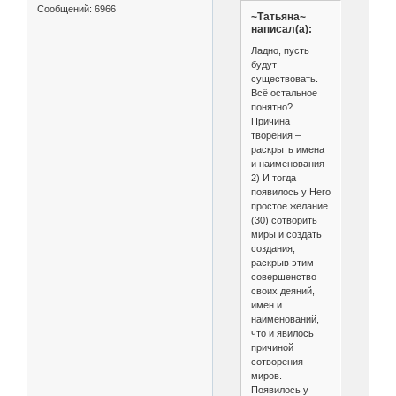
Сообщений:
6966
~Татьяна~
написал(а):
Ладно, пусть
будут
существовать.
Всё остальное
понятно?
Причина
творения –
раскрыть имена
и наименования
2) И тогда
появилось у Него
простое желание
(30) сотворить
миры и создать
создания,
раскрыв этим
совершенство
своих деяний,
имен и
наименований,
что и явилось
причиной
сотворения
миров.
Появилось у