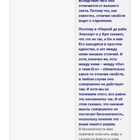
вследствие чего она
отличается от высшего
света. Потому что, как
известно, отличие свойств
ведет к отделению.
Поэтому в «Пиркей де раби
Элиэзэр» и у Ари сказано,
что это не так, а Он и имя
Его находятся в простом
единстве, и нет между
ними никаких отличий. И
хотя, конечно же, есть
между ними – между «Он»
и «имя Его» – обязательно
какое-то отличие свойств,
в любом случае оно
совершенно не действует
там. И хотя мы не
понимаем этого, все равно
это несомненно так. И об
этом сказано, что никакая
мысль совершенно не
постигает Бесконечность,
поскольку понятие это –
выше нашего разума.
В бесконечности имя
пожелало получить инфу о
сущности Ацмуто и этим