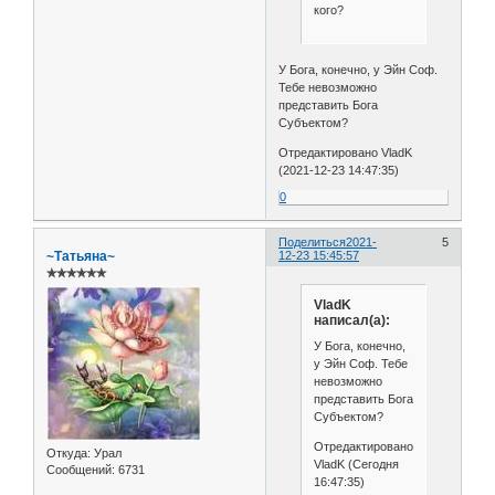
кого?
У Бога, конечно, у Эйн Соф.
Тебе невозможно
представить Бога
Субъектом?
Отредактировано VladK
(2021-12-23 14:47:35)
0
Поделиться
2021-
5
~Татьяна~
12-23 15:45:57
✯✯✯✯✯✯
VladK
написал(а):
У Бога, конечно,
у Эйн Соф. Тебе
невозможно
представить Бога
Субъектом?
Отредактировано
Откуда:
Урал
VladK (Сегодня
Сообщений:
6731
16:47:35)