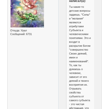
написал(а):
Ты какие-то
детские вопросы
задаешь. "Силы"
и "желания"
являются
атрибутами
Субъекта и
Откуда:
Урал
человеческими
Сообщений:
6731
понятиями. Это и
входит в
раскрытие Богом
"совершенство
Своих деяний,
имен и
наименований".
То, как ты
думаешь о
человеке,
зависит от его
деяний и твоего
восприятия их.
Отрывать
свойства
субъекта от
самого субъекта
- это чистая
абстракция, что