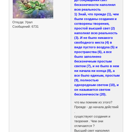
До сокращения свет
бесконечности наполнял
всю реальность
1) Знай, что прежде (1), чем
были созданы создания и
Откуда:
Урал
сотворены творения,
Сообщений:
6731
простой высший свет (2)
наполнял всю реальность
(3). И не было никакого
свободного места (4) в
виде пустого воздуха (5) и
пространства (6), а все
было заполнено
бесконечным простым
светом (7), и не было в нем
ни начала ни конца (8), а
все было единым, простым
(9), полностью
однородным светом (10), и
он называется светом
бесконечности (20).
что мы помним из этого?
Прежде - до начала действий
.
существуют создания и
творения . Чем они
отличаются ?
Высший свет наполнял