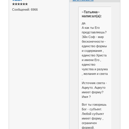
✯✯✯✯✯✯
Сообщений:
6966
~Татьяна~
написал(а):
да.
А как ты Его
представляешь?
Эйн Соф - мир
бесконечности -
единство формы
и содержания ,
единство Христа
и имени Его ,
единство
чувства и разума
, желания и света
.
Источник света -
Ацмуто. Ацмуто
имеет форму?
Имя ?
Вот ты говоришь
Бог - субъект.
Любой субъект
имеет форму ,
ограничен
формой.