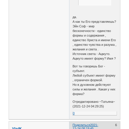
да.
А как ты Его представляешь?
Эйн Соф - мир
бесконечности - единство
формы и содержания ,
единство Христа и имени Его
, единство чувства и разума ,
желания и света .
Источник света - Ацмуто.
Ацмуто имеет форму? Имя ?
Вот ты говоришь Бог -
субъект.
Любой субъект имеет форму
, ограничен формой.
Но в духовном действуют
силы и желания . Какая у них
форма?
Отредактировано ~Татьяна~
(2021-12-24 04:29:25)
0
Поделиться
2021-
6
VladK
12-24 08:19:45