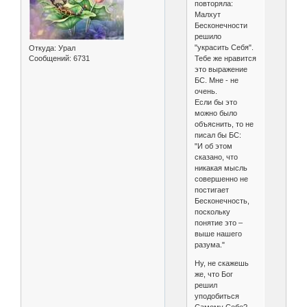
повторяла:
Малхут
Бесконечности
решило
"украсить Себя".
Откуда:
Урал
Тебе же нравится
Сообщений:
6731
это выражение
БС. Мне - не
очень.
Если бы это
можно было
объяснить, то не
писал бы БС:
"И об этом
сказано, что
никакая мысль
совершенно не
постигает
Бесконечность,
поскольку
понятие это –
выше нашего
разума."
Ну, не скажешь
же, что Бог
решил
уподобиться