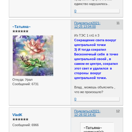
единство нарушилось .
0
Поделиться
2021-
11
~Татьяна~
12-25 13:04:00
✯✯✯✯✯✯
Из ТЭС 1 гл1 п 3
Сокращение света вокруг
центральной точки
3) И тогда сократил
Бесконечный себя в точке
центральной своей , в
самом ее центре, сократил
этот свет и удалился в
стороны вокруг
центральной точки.
Откуда:
Урал
Сообщений:
6731
Влад , можешь объяснить ,
что же произошло?
0
Поделиться
2021-
12
VladK
12-26 02:14:41
✯✯✯✯✯✯
Сообщений:
6966
~Татьяна~
написал(а):