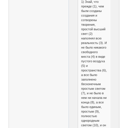
1) Знай, что
прежде (1), чем
были созданы
создания и
сотворены
творения,
простой высший
свет (2)
наполнял всю
реальность (3). И
не было никакого
свободного
места (4) в виде
пустого воздуха
(5) и
пространства (6),
а все было
заполнено
бесконечным
простым светом
(7), и не было в
нем ни начала ни
конца (8), а все
было единым,
простым (9),
полностью
однородным
светом (10), и он