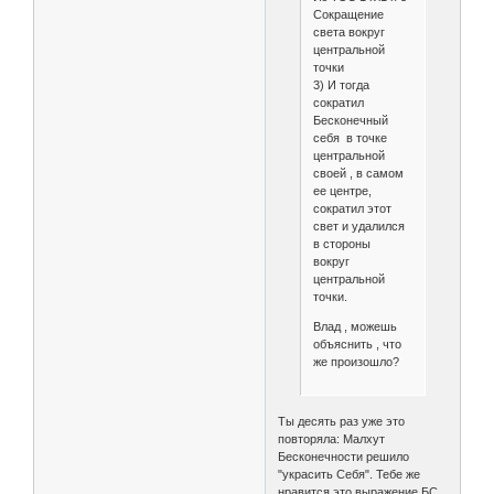
Сокращение
света вокруг
центральной
точки
3) И тогда
сократил
Бесконечный
себя в точке
центральной
своей , в самом
ее центре,
сократил этот
свет и удалился
в стороны
вокруг
центральной
точки.
Влад , можешь
объяснить , что
же произошло?
Ты десять раз уже это
повторяла: Малхут
Бесконечности решило
"украсить Себя". Тебе же
нравится это выражение БС.