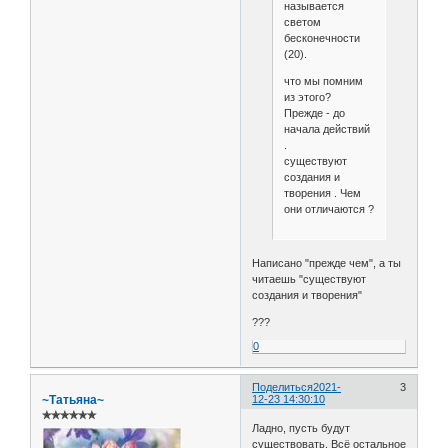
называется
светом
бесконечности
(20).
что мы помним
из этого?
Прежде - до
начала действий
.
существуют
создания и
творения . Чем
они отличаются ?
Написано "прежде чем", а ты
читаешь "существуют
создания и творения"
???
0
Поделиться
2021-
3
~Татьяна~
12-23 14:30:10
✯✯✯✯✯✯
Ладно, пусть будут
существовать. Всё остальное