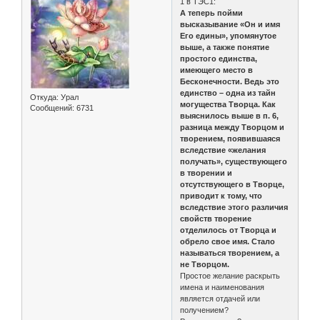
1 в ТЭС1:
А теперь пойми
высказывание «Он и имя
Его едины», упомянутое
выше, а также понятие
простого единства,
имеющего место в
Бесконечности. Ведь это
единство – одна из тайн
Откуда:
Урал
могущества Творца. Как
Сообщений:
6731
выяснилось выше в п. 6,
разница между Творцом и
творением, появившаяся
вследствие «желания
получать», существующего
в творении и
отсутствующего в Творце,
приводит к тому, что
вследствие этого различия
свойств творение
отделилось от Творца и
обрело свое имя. Стало
называться творением, а
не Творцом.
Простое желание раскрыть
имена и наименования
является отдачей или
получением?