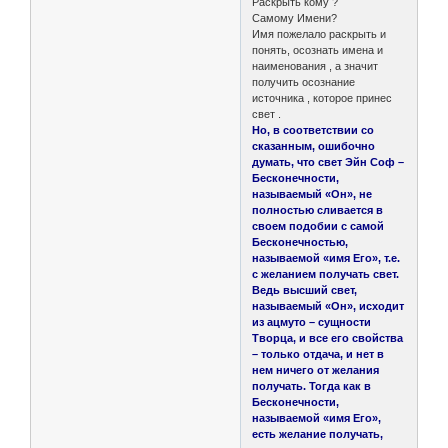
Раскрыть кому ?
Самому Имени?
Имя пожелало раскрыть и
понять, осознать имена и
наименования , а значит
получить осознание
источника , которое принес
свет .
Но, в соответствии со
сказанным, ошибочно
думать, что свет Эйн Соф –
Бесконечности,
называемый «Он», не
полностью сливается в
своем подобии с самой
Бесконечностью,
называемой «имя Его», т.е.
с желанием получать свет.
Ведь высший свет,
называемый «Он», исходит
из ацмуто – сущности
Творца, и все его свойства
– только отдача, и нет в
нем ничего от желания
получать. Тогда как в
Бесконечности,
называемой «имя Его»,
есть желание получать,