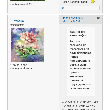
чём ты спрашиваешь.
Сообщений:
6822
0
Поделиться
2026-
10
~Татьяна~
03-21 17:52:08
✯✯✯✯✯✯
Диалог и я
написал(а):
Так эти
рассуждения
"повёрнутых" и
подразумевают
поиск
информации о
боге, а если
Откуда:
Урал
точнее то поиск
Сообщений:
6733
прямого
контакта с
духовной
структурой, как
её не называй.
С духовной структурой ....Бог
- духовная структура ? Нет
же ...Или они ищут инфу о