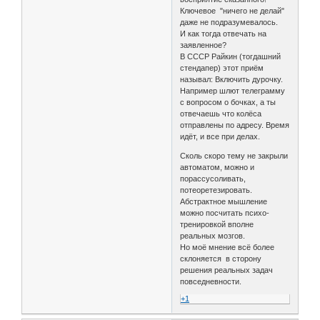
Ключевое "ничего не делай"
даже не подразумевалось.
И как тогда отвечать на
заявленное?
В СССР Райкин (тогдашний
стендапер) этот приём
называл: Включить дурочку.
Например шлют телеграмму
с вопросом о бочках, а ты
отвечаешь что колёса
отправлены по адресу. Время
идёт, и все при делах.
Сколь скоро тему не закрыли
автоматом, можно и
порассусоливать,
потеоретезировать.
Абстрактное мышление
можно посчитать психо-
тренировкой вполне
реальных мозгов.
Но моё мнение всё более
склоняется в сторону
решения реальных задач
повседневности.
+1