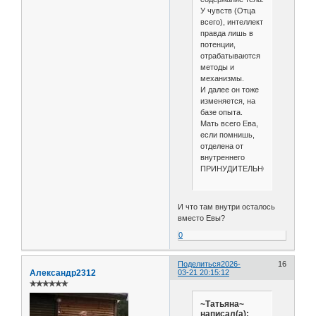
У чувств (Отца
всего), интеллект
правда лишь в
потенции,
отрабатываются
методы и
механизмы.
И далее он тоже
изменяется, на
базе опыта.
Мать всего Ева,
если помнишь,
отделена от
внутреннего
ПРИНУДИТЕЛЬНО!
И что там внутри осталось
вместо Евы?
0
Поделиться
2026-
16
Александр2312
03-21 20:15:12
✯✯✯✯✯✯
~Татьяна~
написал(а):