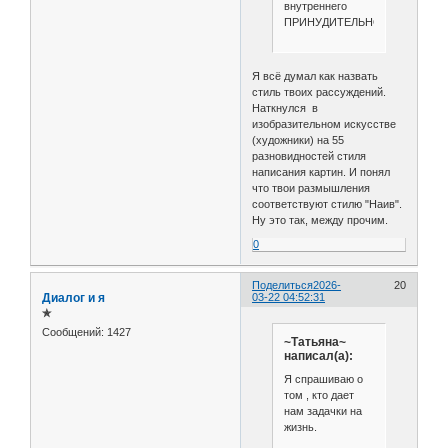
внутреннего
ПРИНУДИТЕЛЬНО!
Я всё думал как назвать
стиль твоих рассуждений.
Наткнулся в
изобразительном искусстве
(художники) на 55
разновидностей стиля
написания картин. И понял
что твои размышления
соответствуют стилю "Наив".
Ну это так, между прочим.
0
Поделиться
2026-
20
Диалог и я
03-22 04:52:31
✯
Сообщений:
1427
~Татьяна~
написал(а):
Я спрашиваю о
том , кто дает
нам задачки на
жизнь.