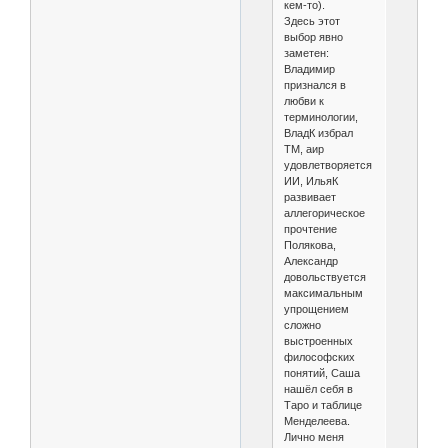
кем-то).
Здесь этот
выбор явно
заметен:
Владимир
признался в
любви к
терминологии,
ВладК избрал
ТМ, аир
удовлетворяется
ИИ, ИльяК
развивает
аллегорическое
прочтение
Полякова,
Александр
довольствуется
максимальным
упрощением
сложно
выстроенных
философских
понятий, Саша
нашёл себя в
Таро и таблице
Менделеева.
Лично меня