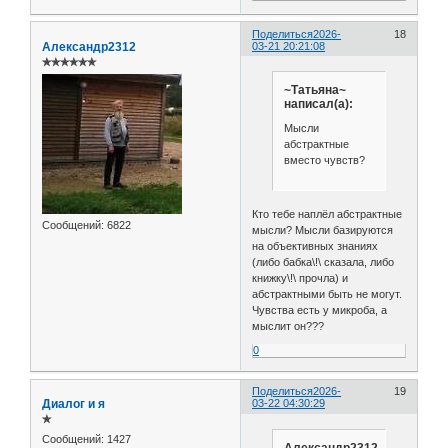
Поделиться
2026-
18
Александр2312
03-21 20:21:08
✯✯✯✯✯✯
~Татьяна~
написал(а):
Мысли
абстрактные
вместо чувств?
Кто тебе наплёл абстрактные
Сообщений:
6822
мысли? Мысли базируются
на объективных знаниях
(либо бабка\!\ сказала, либо
книжку\!\ прочла) и
абстрактными быть не могут.
Чувства есть у микроба, а
мыслит он???
0
Поделиться
2026-
19
Диалог и я
03-22 04:30:29
✯
Сообщений:
1427