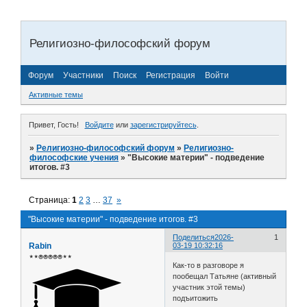
Религиозно-философский форум
Форум
Участники
Поиск
Регистрация
Войти
Активные темы
Привет, Гость!
Войдите
или
зарегистрируйтесь
.
»
Религиозно-философский форум
»
Религиозно-
философские учения
»
"Высокие материи" - подведение
итогов. #3
Страница:
1
2
3
…
37
»
"Высокие материи" - подведение итогов. #3
Поделиться
2026-
1
Rabin
03-19 10:32:16
⋆⋆⍟⍟⍟⍟⍟⋆⋆
Как-то в разговоре я
пообещал Татьяне (активный
участник этой темы)
подъитожить