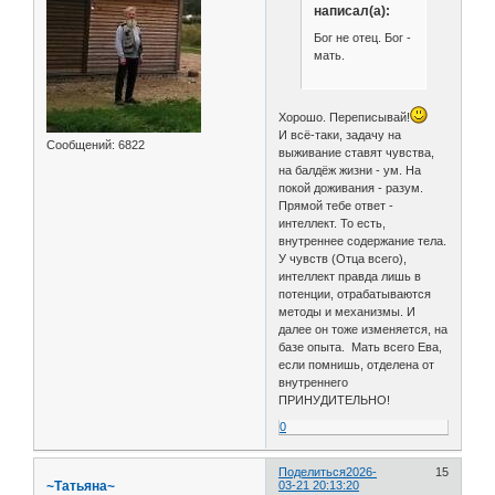
написал(а):
Бог не отец. Бог -
мать.
Хорошо. Переписывай!
И всё-таки, задачу на
Сообщений:
6822
выживание ставят чувства,
на балдёж жизни - ум. На
покой доживания - разум.
Прямой тебе ответ -
интеллект. То есть,
внутреннее содержание тела.
У чувств (Отца всего),
интеллект правда лишь в
потенции, отрабатываются
методы и механизмы. И
далее он тоже изменяется, на
базе опыта. Мать всего Ева,
если помнишь, отделена от
внутреннего
ПРИНУДИТЕЛЬНО!
0
Поделиться
2026-
15
~Татьяна~
03-21 20:13:20