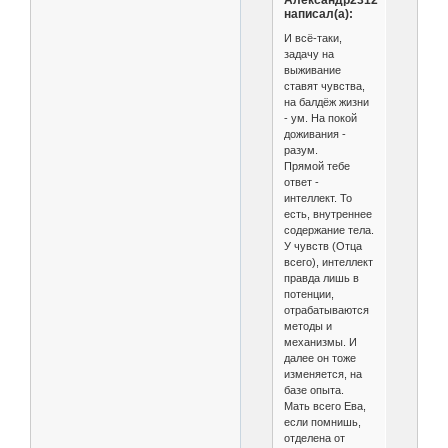
Александр2312
написал(а):
И всё-таки,
задачу на
выживание
ставят чувства,
на балдёж жизни
- ум. На покой
доживания -
разум.
Прямой тебе
ответ -
интеллект. То
есть, внутреннее
содержание тела.
У чувств (Отца
всего), интеллект
правда лишь в
потенции,
отрабатываются
методы и
механизмы. И
далее он тоже
изменяется, на
базе опыта.
Мать всего Ева,
если помнишь,
отделена от