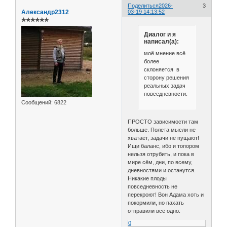
Поделиться
2026-
3
Александр2312
03-19 14:13:52
✯✯✯✯✯✯
Диалог и я
написал(а):
моё мнение всё
более
склоняется в
сторону решения
реальных задач
повседневности.
Сообщений:
6822
ПРОСТО зависимости там
больше. Полета мысли не
хватает, задачи не пущают!
Ищи баланс, ибо и топором
нельзя отрубить, и пока в
мире сём, дни, по всему,
дневностями и останутся.
Никакие плоды
повседневность не
перекроют! Вон Адама хоть и
покормили, но пахать
отправили всё одно.
0