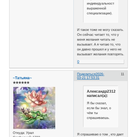
индивидуальности
выраженной
специализации).
И такое тоже не могу сказать.
Он сейчас читает то, что у
меня желания читать не
вызывает. А я читаю то, что
он давно прошел и у него не
вызывает желания повторять.
0
Поделиться
2026-
11
~Татьяна~
03-21 17:53:31
✯✯✯✯✯✯
Александр2312
написал(а):
Я бы сказал,
если бы знал, о
чём ты
спрашиваешь.
Откуда:
Урал
Я спрашиваю о том , кто дает