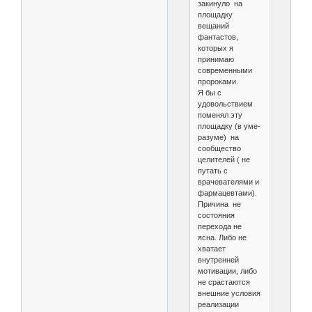
закинуло на
площадку
вещаний
фантастов,
которых я
принимаю
современными
пророками.
Я бы с
удовольствием
поменял эту
площадку (в уме-
разуме) на
сообщество
целителей ( не
путать с
врачевателями и
фармацевтами).
Причина не
состояния
перехода не
ясна. Либо не
хватает
внутренней
мотивации, либо
не срастаются
внешние условия
реализации