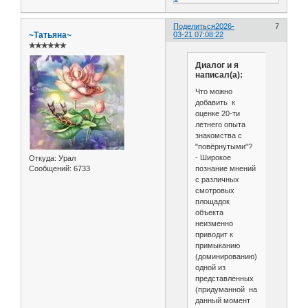
Поделиться
2026-
7
~Татьяна~
03-21 07:08:22
✯✯✯✯✯✯
Диалог и я
написал(а):
Что можно
добавить к
оценке 20-ти
летнего опыта
знакомства с
"повёрнутыми"?
- Широкое
Откуда:
Урал
познание мнений
Сообщений:
6733
с различных
смотровых
площадок
объекта
неизменно
приводит к
примыканию
(доминированию)
одной из
представленных
(придуманной на
данный момент