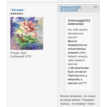
Поделиться
2026-
21
~Татьяна~
03-22 05:14:09
✯✯✯✯✯✯
Александр2312
написал(а):
Кто тебе наплёл
абстрактные
мысли?
Мысли
базируются на
объективных
знаниях
(либо
Откуда:
Урал
бабка\!\ сказала,
Сообщений:
6733
либо книжку\!\
прочла)
и
абстрактными
быть не могут
.
Чувства есть у
микроба, а
мыслит он???
Вполне возможно , но только
на каком уровне ? Комфорт -
хорошо , не комфорт -плохо .