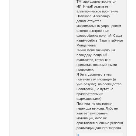
ТМ, аир удовлетворяется
ИИ, ИльяК развивает
аллегорическое прочтение
Полякова, Александр
довольствуется
максимальным упрощением
сложно выстроенных
философских понятий, Саша
нашёл себя в Таро и таблице
Менделеева.
Лично меня закинуло на
площадку вещаний
фантастов, которых я
принимаю современными
пророками.
Я бы с удовольствием
поменял эту площадку (в
уме-разуме) на сообщество
целителей ( не путать с
врачевателями и
фармацевтами).
Причина не состояния
перехода не ясна. Либо не
хватает внутренней
мотивации, либо не
срастаются внешние условия
реализации данного запроса.
0