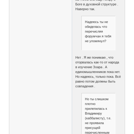
Боге в духовной структуре .
Наверно так.
Надеюсь ты не
обиделась что
перечисляя
форумчан я тебя
не упомянул?
Нет . Я же понимаю , что
оторвалась как-то от народа
в изучение Зоара . А
единомышленников пока нет.
Но надеюсь, только пока. Всё
равно потом должны быть
совпадения .
Но ты слишком
плотно
прилепилась к
Владимиру
(каббалисту), т.е.
не проявила
присущей
перечисленным