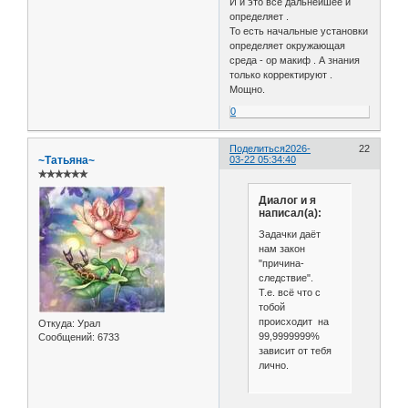
И и это всё дальнейшее и
определяет .
То есть начальные установки
определяет окружающая
среда - ор макиф . А знания
только корректируют .
Мощно.
0
Поделиться
2026-
22
~Татьяна~
03-22 05:34:40
✯✯✯✯✯✯
Диалог и я
написал(а):
Задачки даёт
нам закон
"причина-
следствие".
Т.е. всё что с
тобой
происходит на
Откуда:
Урал
99,9999999%
Сообщений:
6733
зависит от тебя
лично.