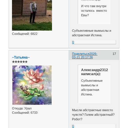
И что там внутри
осталось вместо
Евы?
Субъективные вымыслы и
Сообщений:
6822
абстрактная Истина.
0
Поделиться
2026-
17
~Татьяна~
03-21 20:17:36
✯✯✯✯✯✯
Александр2312
написал(а):
Субъективные
вымыслы и
абстрактная
Истина.
Откуда:
Урал
Мысли абстрактные вместо
Сообщений:
6733
чувств? Голем абстрактный?
Робот?
0