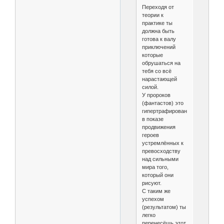
Переходя от
теории к
практике ты
должна быть
готова к валу
приключений
которые
обрушаться на
тебя со всё
нарастающей
силой.
У пророков
(фантастов) это
гипертрафированно
в показе
продвижения
героев
устремлённых к
превосходству
над сильными
мира того,
который они
рисуют.
С таким же
успехом
(результатом) ты
легко
перенесёшь этот