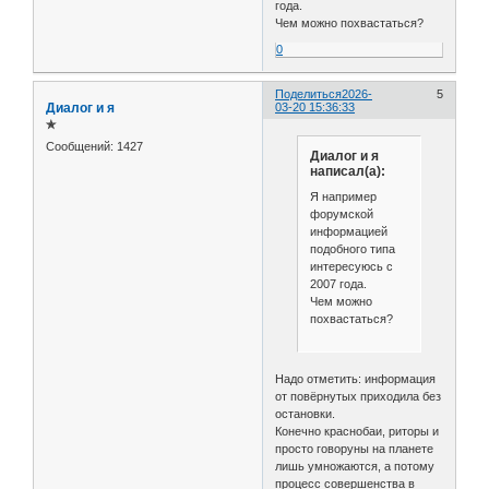
года.
Чем можно похвастаться?
0
Поделиться
2026-
5
Диалог и я
03-20 15:36:33
✯
Сообщений:
1427
Диалог и я
написал(а):
Я например
форумской
информацией
подобного типа
интересуюсь с
2007 года.
Чем можно
похвастаться?
Надо отметить: информация
от повёрнутых приходила без
остановки.
Конечно краснобаи, риторы и
просто говоруны на планете
лишь умножаются, а потому
процесс совершенства в