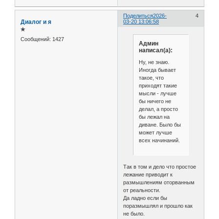
Поделиться
2026-
4
Диалог и я
03-20 13:06:58
✯
Сообщений:
1427
Админ
написал(а):
Ну, не знаю.
Иногда бывает
такое, что
приходят такие
мысли - лучше
бы ничего не
делал, а просто
бы лежал на
диване. Было бы
может лучше
всех начинаний.
Так в том и дело что простое
лежание приводит к
размышлениям оторванным
от реальности.
Да ладно если бы
поразмышлял и прошло как
не было.