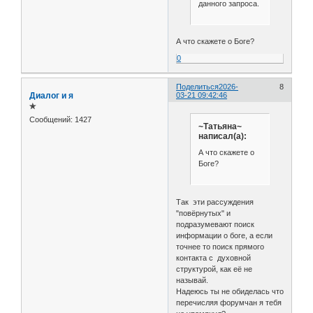
данного запроса.
А что скажете о Боге?
0
Поделиться
2026-
8
Диалог и я
03-21 09:42:46
✯
Сообщений:
1427
~Татьяна~
написал(а):
А что скажете о
Боге?
Так эти рассуждения
"повёрнутых" и
подразумевают поиск
информации о боге, а если
точнее то поиск прямого
контакта с духовной
структурой, как её не
называй.
Надеюсь ты не обиделась что
перечисляя форумчан я тебя