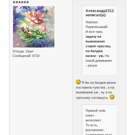
✯✯✯✯✯✯
Александр2312
написал(а):
Хорошо.
Переписывай!
И всё-таки,
задачу на
выживание
ставят чувства,
на балдёж
Откуда:
Урал
жизни - ум.
На
Сообщений:
6733
покой доживания
- разум.
Я бы на балдеж жизни
поставила чувства , а на
выживание ум , ну а по
третьему соглашусь.
Прямой тебе
ответ -
интеллект.
То есть,
внутреннее
содержание тела.