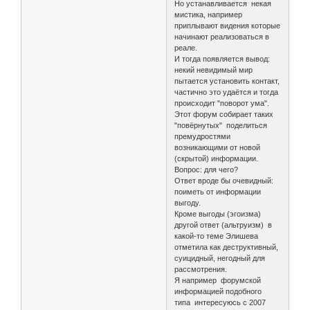
Но устанавливается некая
мистика, например
приплывают видения которые
начинают реализоваться в
реале.
И тогда появляется вывод:
некий невидимый мир
пытается установить контакт,
частично это удаётся и тогда
происходит "поворот ума".
Этот форум собирает таких
"повёрнутых" поделиться
премудростями
возникающими от новой
(скрытой) информации.
Вопрос: для чего?
Ответ вроде бы очевидный:
поиметь от информации
выгоду.
Кроме выгоды (эгоизма)
другой ответ (альтруизм) в
какой-то теме Элишева
отметила как деструктивный,
суицидный, негодный для
рассмотрения.
Я например форумской
информацией подобного
типа интересуюсь с 2007