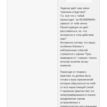
Задачки даёт нам закон
"причина-следствие".
Т.е. всё что с тобой
происходит на 99,9999999%
зависит от тебя лично.
Происходящее не даёт
расслабиться, но что
интересно в этом действии
нам?
Интересно потому что окрас,
особенно близких к
нейтральным событий
стремится к оценке "Грех-
праведность"; хорошо -плохо;
негатив-позитив ли мы
поимели.
Переходя от теории к
практике ты должна быть
готова к валу приключений
которые обрушаться на тебя
со всё нарастающей силой.
У пророков (фантастов) это
гипертрафированно в показе
продвижения героев
устремлённых к
превосходству над сильными