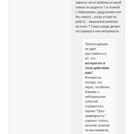
зависит ли от ребенка в какой
семье он родится ? в полной
с бабушками -дедушками или
без никого , когда уходя на
работу , закрывали ребенка
на ключ ? Сама среда делает
экстраверта или интроверта .
Происходящее
не даёт
расслабиться,
но что
интересно в
этом действии
нам
?
Интересно
потому что
окрас, особенно
близких к
нейтральным
событий
стремится к
оценке "Грех-
праведность";
хорошо -плохо;
негатив-позитив
ли мы поимели.