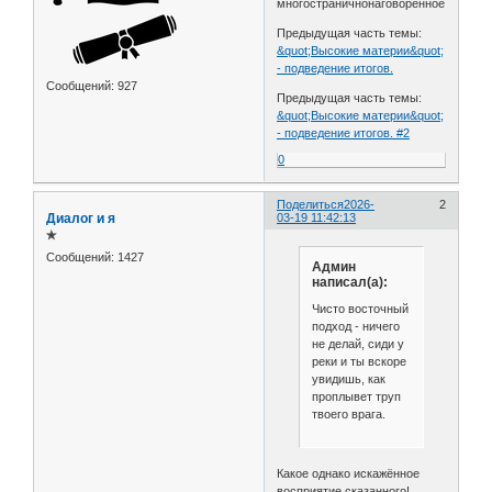
многостраничнонаговоренное.
Предыдущая часть темы:
&quot;Высокие материи&quot;
- подведение итогов.
Сообщений:
927
Предыдущая часть темы:
&quot;Высокие материи&quot;
- подведение итогов. #2
0
Поделиться
2026-
2
Диалог и я
03-19 11:42:13
✯
Сообщений:
1427
Админ
написал(а):
Чисто восточный
подход - ничего
не делай, сиди у
реки и ты вскоре
увидишь, как
проплывет труп
твоего врага.
Какое однако искажённое
восприятие сказанного!