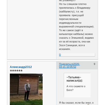
не упомянул?
Но ты слишком плотно
прилепилась к Владимиру
(каббалисту), т.е. не
проявила присущей
перечисленным
индивидуальности
выраженной специализации).
То же самое (идёт в
кильватере каббалы) можно
сказать о Элишевой, видимо
из-за её возраста, она как
Зося Синицкая, вся в
исканиях.
0
Поделиться
2026-
9
Александр2312
03-21 10:05:52
✯✯✯✯✯✯
~Татьяна~
написал(а):
А что скажете о
Боге?
Я бы сказал, если бы знал, о