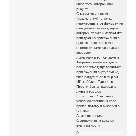
мира того, который они
рисуют.
С таким же успехом
(результатом) ты легко
перенесёшь этот феномен на
священные писания, герои
которых только и делают что
попадают из приключения в
приключение ещё более
сложное и даже как правило
кровавое.
Жанр один и тот же, заметь.
Теоретик (коими мы здесь
все являемся) предпочитает
приключения виртуальные,
типа погрузиться в мир МТ,
ИИ, каббалы, Таро и др.
Просто боятся нарушить
личный комфорт.
Если только Александр
хватанул практики в своё
время, потому и оказался в
Столбах.
А так все весьма
благополучны в коканах
виртуальности.
0