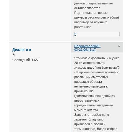
данной специализации не
останавливается.
Подтягиваются новые
ракурсы рассмотрения (бога)
например от научных
работников.
0
Поделиться
2026-
6
Диалог и я
03-21 06:41:17
✯
Что можно добавить к оценке
Сообщений:
1427
20-ти летнего опыта
знакомства с "повёрнутыми"?
- Широкое познание мнений с
различных смотровых
площадок объекта
неизменно приводит к
примыканию
(доминированию) одной из
представленных
(придуманной на данный
момент кем-то).
Здесь этот выбор явно
заметен: Владимир
признался в любви к
терминологии, ВладК избрал