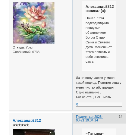
Александр2312
написал(а):
Понял. Этот
подход видимо
послужил
объявлением
Богом Отца-
Сына и Святого
духа. Можешь от
Откуда:
Урал
этого плясать и
Сообщений:
6733
себе ответишь
сама.
Да не получается у меня
такой подход. Понятие отца у
меня чистая абстракция .
Одно название .
Бог не отец. Бог - мать.
0
Поделиться
2026-
14
Александр2312
03-21 19:34:14
✯✯✯✯✯✯
~Татьяна~