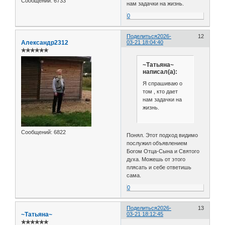
Сообщений:
6733
нам задачки на жизнь.
0
Поделиться
2026-
12
Александр2312
03-21 18:04:40
✯✯✯✯✯✯
~Татьяна~
написал(а):
Я спрашиваю о
том , кто дает
нам задачки на
жизнь.
Сообщений:
6822
Понял. Этот подход видимо
послужил объявлением
Богом Отца-Сына и Святого
духа. Можешь от этого
плясать и себе ответишь
сама.
0
Поделиться
2026-
13
~Татьяна~
03-21 18:12:45
✯✯✯✯✯✯