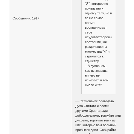
"Я", которое не
привязано к
одному телу, но в
то же самое
Сообщений:
1917
время
воспринимает
свое
неудовлетворенное
состояние, как
разделение на
множества "я" и
стремится к
единству.
...В духовном,
как ты знаешь,
ничего не
исчезает, в том
числе и "я".
— Стяжевайте благодать
Духа Святаго и всеми
другими Христа ради
добродетелями, торгуйте ими
духовно, торгуйте теми из
них, которые вам больший
прибыток дают. Собирайте