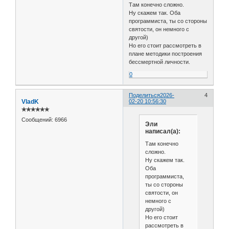
Там конечно сложно.
Ну скажем так. Оба
программиста, ты со стороны
святости, он немного с
другой)
Но его стоит рассмотреть в
плане методики построения
бессмертной личности.
0
Поделиться
2026-
4
VladK
02-20 10:56:30
✯✯✯✯✯✯
Сообщений:
6966
Эли
написал(а):
Там конечно
сложно.
Ну скажем так.
Оба
программиста,
ты со стороны
святости, он
немного с
другой)
Но его стоит
рассмотреть в