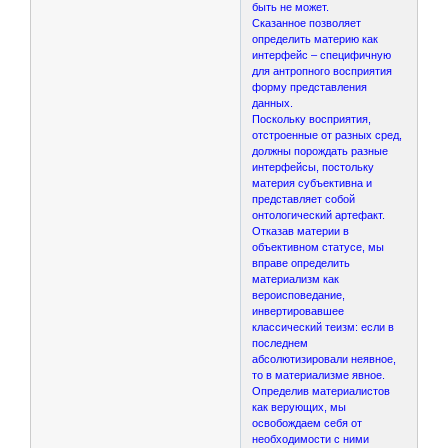
быть не может.
Сказанное позволяет
определить материю как
интерфейс – специфичную
для антропного восприятия
форму представления
данных.
Поскольку восприятия,
отстроенные от разных сред,
должны порождать разные
интерфейсы, постольку
материя субъективна и
представляет собой
онтологический артефакт.
Отказав материи в
объективном статусе, мы
вправе определить
материализм как
вероисповедание,
инвертировавшее
классический теизм: если в
последнем
абсолютизировали неявное,
то в материализме явное.
Определив материалистов
как верующих, мы
освобождаем себя от
необходимости с ними