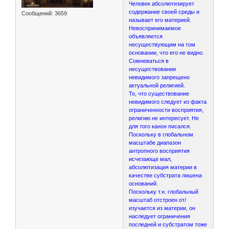
Человек абсолютизирует
содержание своей среды и
Сообщений:
3659
называет его материей.
Невоспринимаемое
объявляется
несуществующим на том
основании, что его не видно.
Сомневаться в
несуществовании
невидимого запрещено
актуальной религией.
То, что существование
невидимого следует из факта
ограниченности восприятия,
религию не интересует. Не
для того канон писался.
Поскольку в глобальном
масштабе диапазон
антропного восприятия
исчезающе мал,
абсолютизация материи в
качестве субстрата лишена
оснований.
Поскольку т.н. глобальный
масштаб отстроен от/
изучается из материи, он
наследует ограничения
последней и субстратом тоже