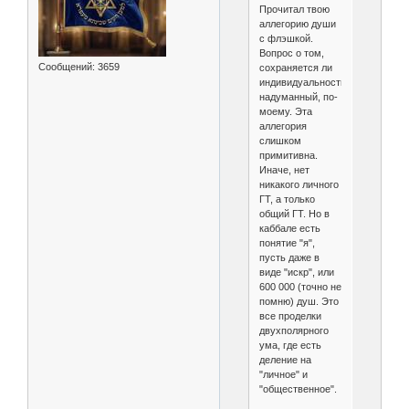
Прочитал твою
аллегорию души
с флэшкой.
Вопрос о том,
Сообщений:
3659
сохраняется ли
индивидуальность
надуманный, по-
моему. Эта
аллегория
слишком
примитивна.
Иначе, нет
никакого личного
ГТ, а только
общий ГТ. Но в
каббале есть
понятие "я",
пусть даже в
виде "искр", или
600 000 (точно не
помню) душ. Это
все проделки
двухполярного
ума, где есть
деление на
"личное" и
"общественное".