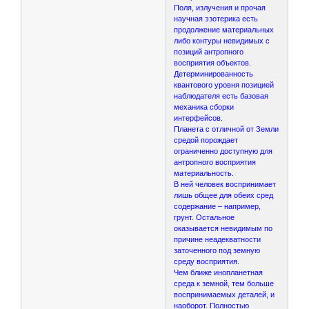
Поля, излучения и прочая
научная эзотерика есть
продолжение материальных
либо контуры невидимых с
позиций антропного
восприятия объектов.
Детерминированность
квантового уровня позицией
наблюдателя есть базовая
механика сборки
интерфейсов.
Планета с отличной от Земли
средой порождает
ограниченно доступную для
антропного восприятия
материальность.
В ней человек воспринимает
лишь общее для обеих сред
содержание – например,
грунт. Остальное
оказывается невидимым по
причине неадекватности
заточенного под земную
среду восприятия.
Чем ближе инопланетная
среда к земной, тем больше
воспринимаемых деталей, и
наоборот. Полностью