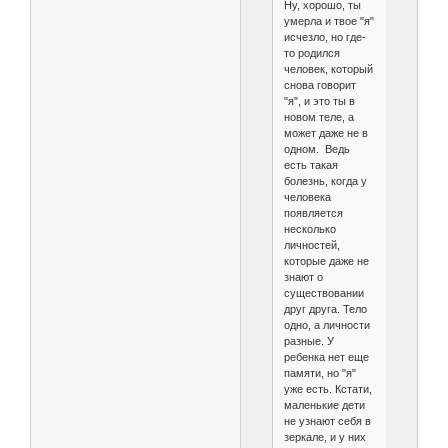
Ну, хорошо, ты
умерла и твое "я"
исчезло, но где-
то родился
человек, который
снова говорит
"я", и это ты в
новом теле, а
может даже не в
одном. Ведь
есть такая
болезнь, когда у
человека
появляется
несколько
личностей,
которые даже не
знают о
существовании
друг друга. Тело
одно, а личности
разные. У
ребенка нет еще
памяти, но "я"
уже есть. Кстати,
маленькие дети
не узнают себя в
зеркале, и у них