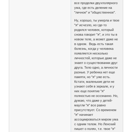
все проделки двухполярного
ума, где есть деление на
"личное" и "общественное".
Ну, хорошо, ты умерла и твое
"я" исчезло, но где-то
родился человек, который
снова говорит "я", и это ты в
новом теле, а может даже не
в одном. Ведь есть такая
болезнь, когда у человека
появляется несколько
личностей, которые даже не
знают о существовании друг
друга. Тело одно, а личности
разные. У ребенка нет еще
памяти, но "я" уже есть.
Кстати, маленькие дети не
узнают себя в зеркале, и у
них еще понятие "я"
полностью не осознанно. Но,
думаю, что даже у детей-
маугли "я" все равно
присутствует. Со временем
"я" начинает
ассоциироваться миром ума
с одним телом. Но Ленский
пишет о полях, т.е. твое "я"