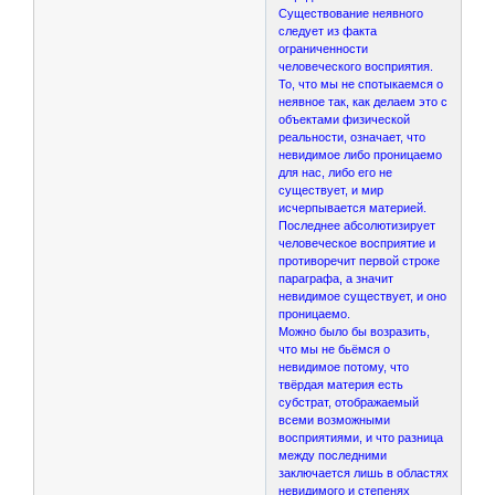
Существование неявного
следует из факта
ограниченности
человеческого восприятия.
То, что мы не спотыкаемся о
неявное так, как делаем это с
объектами физической
реальности, означает, что
невидимое либо проницаемо
для нас, либо его не
существует, и мир
исчерпывается материей.
Последнее абсолютизирует
человеческое восприятие и
противоречит первой строке
параграфа, а значит
невидимое существует, и оно
проницаемо.
Можно было бы возразить,
что мы не бьёмся о
невидимое потому, что
твёрдая материя есть
субстрат, отображаемый
всеми возможными
восприятиями, и что разница
между последними
заключается лишь в областях
невидимого и степенях