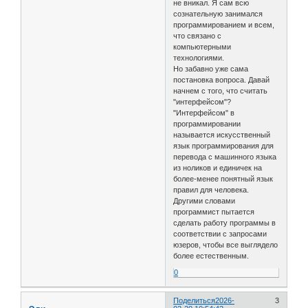
не вникал. Я сам всю
сознательную занимался
программированием и всем,
что связано с
компьютерными
технологиями.
Но забавно уже сама
постановка вопроса. Давай
начнем с того, что считать
"интерфейсом"?
"Интерфейсом" в
программировании
называется искусственный
язык программирования для
перевода с машинного языка
из ноликов и единичек на
более-менее понятный язык
правил для человека.
Другими словами
программист пытается
сделать работу программы в
соответствии с запросами
юзеров, чтобы все выглядело
более естественным.
0
Поделиться
2026-
3