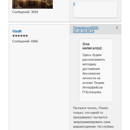
0
Сообщений:
3659
Поделиться
2026-
2
VladK
02-20 10:49:14
✯✯✯✯✯✯
Сообщений:
6966
Эли
написал(а):
Здесь будем
рассматривать
методику
достижения
бессмертия
личности на
основе Теории
Интерфейсов
П.Кузнецова.
Пытался читать. Понял
только, что какой-то
программист пытается
запрограммировать свое
мировоззрение. Но глубоко