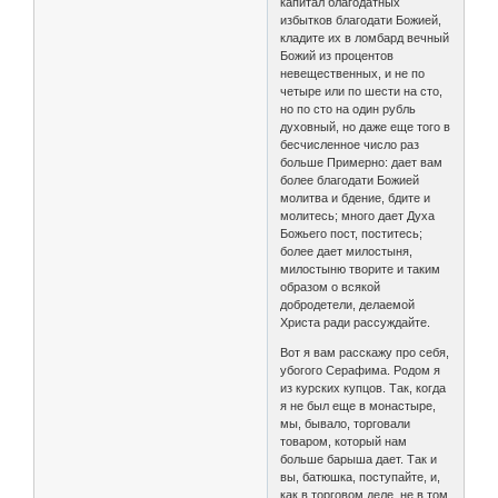
капитал благодатных
избытков благодати Божией,
кладите их в ломбард вечный
Божий из процентов
невещественных, и не по
четыре или по шести на сто,
но по сто на один рубль
духовный, но даже еще того в
бесчисленное число раз
больше Примерно: дает вам
более благодати Божией
молитва и бдение, бдите и
молитесь; много дает Духа
Божьего пост, поститесь;
более дает милостыня,
милостыню творите и таким
образом о всякой
добродетели, делаемой
Христа ради рассуждайте.
Вот я вам расскажу про себя,
убогого Серафима. Родом я
из курских купцов. Так, когда
я не был еще в монастыре,
мы, бывало, торговали
товаром, который нам
больше барыша дает. Так и
вы, батюшка, поступайте, и,
как в торговом деле, не в том