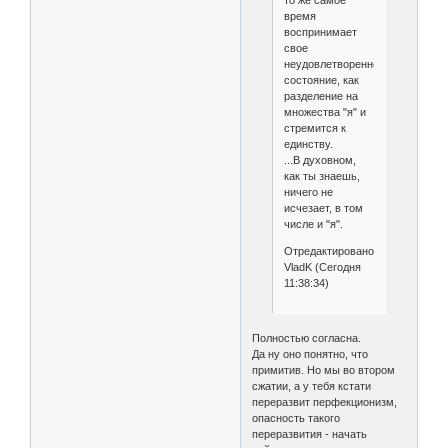
то же самое
время
воспринимает
свое
неудовлетворенное
состояние, как
разделение на
множества "я" и
стремится к
единству.
...В духовном,
как ты знаешь,
ничего не
исчезает, в том
числе и "я".
Отредактировано
VladK (Сегодня
11:38:34)
Полностью согласна.
Да ну оно понятно, что
примитив. Но мы во втором
сжатии, а у тебя кстати
переразвит перфекционизм,
опасность такого
переразвития - начать