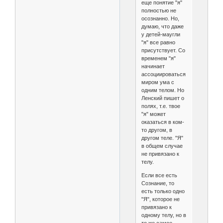
еще понятие "я"
полностью не
осознанно. Но,
думаю, что даже
у детей-маугли
"я" все равно
присутствует. Со
временем "я"
начинает
ассоциироваться
миром ума с
одним телом. Но
Ленский пишет о
полях, т.е. твое
"я" может
оказаться в ком-
то другом, в
другом теле. "Я"
в общем случае
не привязано к
телу.
Если все есть
Сознание, то
есть только одно
"Я", которое не
привязано к
одному телу, но в