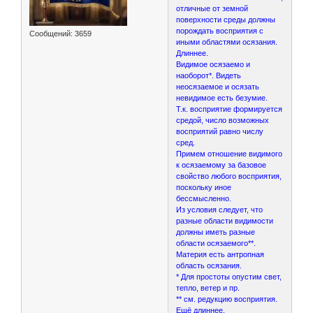
отличные от земной
поверхности среды должны
порождать восприятия с
Сообщений:
3659
иными областями осязания.
Длиннее.
Видимое осязаемо и
наоборот*. Видеть
неосязаемое и осязать
невидимое есть безумие.
Т.к. восприятие формируется
средой, число возможных
восприятий равно числу
сред.
Примем отношение видимого
к осязаемому за базовое
свойство любого восприятия,
поскольку иное
бессмысленно.
Из условия следует, что
разные области видимости
должны иметь разные
области осязаемого**.
Материя есть антропная
область осязания.
* Для простоты опустим свет,
тепло, ветер и пр.
** см. редукцию восприятия.
Ещё длиннее.