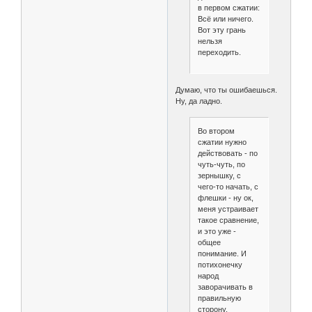
в первом сжатии:
Всё или ничего.
Вот эту грань
нельзя
переходить.
Думаю, что ты ошибаешься.
Ну, да ладно.
Во втором
сжатии нужно
действовать - по
чуть-чуть, по
зернышку, с
чего-то начать, с
флешки - ну ок,
меня устраивает
такое сравнение,
и это уже -
общее
понимание. И
потихонечку
народ
заворачивать в
правильную
сторону.