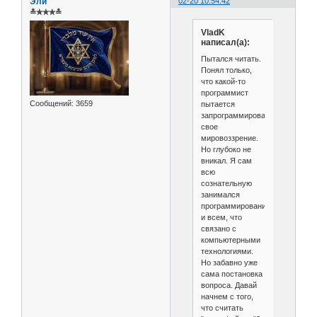
Эли
02-20 10:54:42
≛✯✯✯≛
VladK
написал(а):
Пытался читать.
Понял только,
что какой-то
программист
Сообщений:
3659
пытается
запрограммировать
свое
мировоззрение.
Но глубоко не
вникал. Я сам
всю
сознательную
занимался
программированием
и всем, что
связано с
компьютерными
технологиями.
Но забавно уже
сама постановка
вопроса. Давай
начнем с того,
что считать