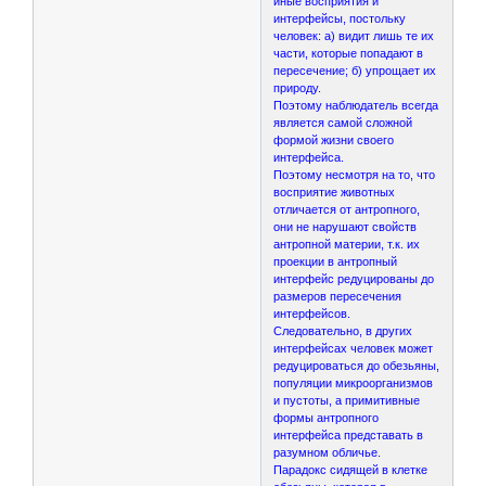
иные восприятия и
интерфейсы, постольку
человек: а) видит лишь те их
части, которые попадают в
пересечение; б) упрощает их
природу.
Поэтому наблюдатель всегда
является самой сложной
формой жизни своего
интерфейса.
Поэтому несмотря на то, что
восприятие животных
отличается от антропного,
они не нарушают свойств
антропной материи, т.к. их
проекции в антропный
интерфейс редуцированы до
размеров пересечения
интерфейсов.
Следовательно, в других
интерфейсах человек может
редуцироваться до обезьяны,
популяции микроорганизмов
и пустоты, а примитивные
формы антропного
интерфейса представать в
разумном обличье.
Парадокс сидящей в клетке