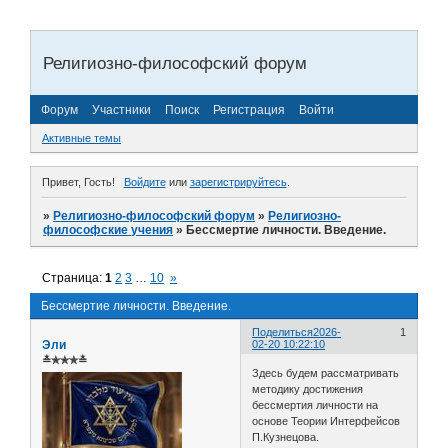
Религиозно-философский форум
Форум
Участники
Поиск
Регистрация
Войти
Активные темы
Привет, Гость!
Войдите
или
зарегистрируйтесь
.
»
Религиозно-философский форум
»
Религиозно-
философские учения
»
Бессмертие личности. Введение.
Страница:
1
2
3
…
10
»
Бессмертие личности. Введение.
Поделиться
2026-
1
Эли
02-20 10:22:10
≛✯✯✯≛
Здесь будем рассматривать
методику достижения
бессмертия личности на
основе Теории Интерфейсов
П.Кузнецова.