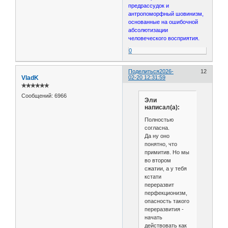
предрассудок и
антропоморфный шовинизм,
основанные на ошибочной
абсолютизации
человеческого восприятия.
0
Поделиться
2026-
12
VladK
02-20 12:31:59
✯✯✯✯✯✯
Сообщений:
6966
Эли
написал(а):
Полностью
согласна.
Да ну оно
понятно, что
примитив. Но мы
во втором
сжатии, а у тебя
кстати
переразвит
перфекционизм,
опасность такого
переразвития -
начать
действовать как