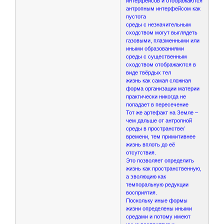
интерфейсов и отображаются
антропным интерфейсом как
пустота
среды с незначительным
сходством могут выглядеть
газовыми, плазменными или
иными образованиями
среды с существенным
сходством отображаются в
виде твёрдых тел
жизнь как самая сложная
форма организации материи
практически никогда не
попадает в пересечение
Тот же артефакт на Земле –
чем дальше от антропной
среды в пространстве/
времени, тем примитивнее
жизнь вплоть до её
отсутствия.
Это позволяет определить
жизнь как пространственную,
а эволюцию как
темпоральную редукции
восприятия.
Поскольку иные формы
жизни определены иными
средами и потому имеют