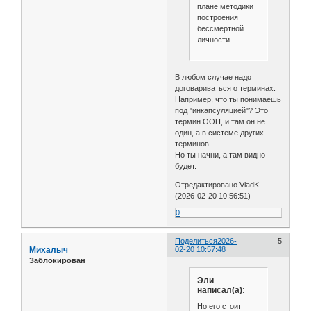
плане методики
построения
бессмертной
личности.
В любом случае надо
договариваться о терминах.
Например, что ты понимаешь
под "инкапсуляцией"? Это
термин ООП, и там он не
один, а в системе других
терминов.
Но ты начни, а там видно
будет.
Отредактировано VladK
(2026-02-20 10:56:51)
0
Поделиться
2026-
5
Михалыч
02-20 10:57:48
Заблокирован
Эли
написал(а):
Но его стоит