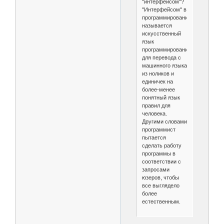
"интерфейсом"?
"Интерфейсом" в
программировании
называется
искусственный
язык
программирования
для перевода с
машинного языка
из ноликов и
единичек на
более-менее
понятный язык
правил для
человека.
Другими словами
программист
пытается
сделать работу
программы в
соответствии с
запросами
юзеров, чтобы
все выглядело
более
естественным.