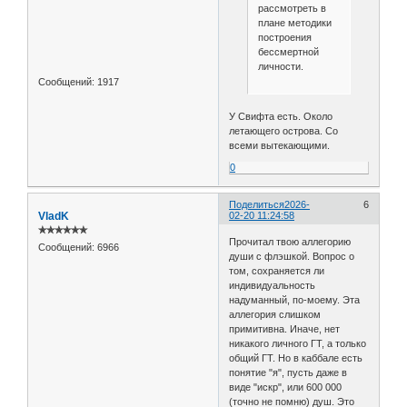
рассмотреть в
плане методики
построения
бессмертной
личности.
Сообщений:
1917
У Свифта есть. Около
летающего острова. Со
всеми вытекающими.
0
Поделиться
2026-
6
VladK
02-20 11:24:58
✯✯✯✯✯✯
Прочитал твою аллегорию
Сообщений:
6966
души с флэшкой. Вопрос о
том, сохраняется ли
индивидуальность
надуманный, по-моему. Эта
аллегория слишком
примитивна. Иначе, нет
никакого личного ГТ, а только
общий ГТ. Но в каббале есть
понятие "я", пусть даже в
виде "искр", или 600 000
(точно не помню) душ. Это