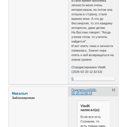
В свое время проблема
личности меня очень
интересовала, но потом она
отошла в сторону, стало
важнее иное. А что до
бессмертия, то это каждому
интересно, даже детям.
На Востоке говорят: "Когда
ученик готов, то учитель
найдется".
И вот опять тема о личности
появилась. Значит пора
опять к ней возвращаться на
новом уровне.
Отредактировано VladK
(2026-02-20 12:32:53)
0
Поделиться
2026-
13
Михалыч
02-20 12:56:14
Заблокирован
VladK
написал(а):
Если все есть
Сознание, то
есть только одно