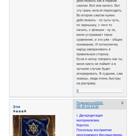
действовать как в первом
сжатии: Всё или ничего. Вот
эту грань нельзя переходить.
Во втором сжатии нужно
действовать - по чуть-чуть,
по зернышку, с чего-то
начать, с флешки - ну ок,
меня устраивает такое
сравнение, и это уже - общее
понимание. И потихонечку
народ заворачивать в
правильную сторону.
Если я начну говорить как ты,
меня никто не поймёт и в
лучшем случае будет
игнорировать. В худшем, сам
знаешь, люди очень быстры
на расправу.
0
Поделиться
2026-
8
Эли
02-20 12:13:32
≛✯✯✯≛
I. Дискредитация
материализма.
Коротко.
Поскольку восприятие
неосязаемого бессмысленно,