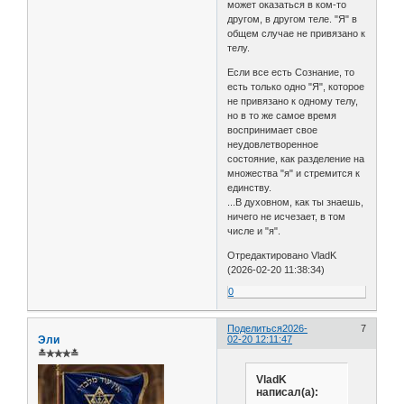
может оказаться в ком-то
другом, в другом теле. "Я" в
общем случае не привязано к
телу.
Если все есть Сознание, то
есть только одно "Я", которое
не привязано к одному телу,
но в то же самое время
воспринимает свое
неудовлетворенное
состояние, как разделение на
множества "я" и стремится к
единству.
...В духовном, как ты знаешь,
ничего не исчезает, в том
числе и "я".
Отредактировано VladK
(2026-02-20 11:38:34)
0
Поделиться
2026-
7
Эли
02-20 12:11:47
≛✯✯✯≛
VladK
написал(а):