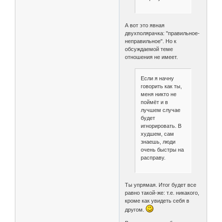
А вот это явная
двухполярачка: "правильное-
неправильное". Но к
обсуждаемой теме
отношения не имеет.
Если я начну
говорить как ты,
меня никто не
поймёт и в
лучшем случае
будет
игнорировать. В
худшем, сам
знаешь, люди
очень быстры на
расправу.
Ты упрямая. Итог будет все
равно такой-же: т.е. никакого,
кроме как увидеть себя в
другом.