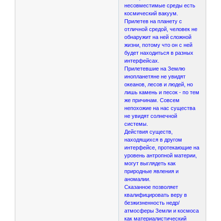
несовместимые среды есть
космический вакуум.
Прилетев на планету с
отличной средой, человек не
обнаружит на ней сложной
жизни, потому что он с ней
будет находиться в разных
интерфейсах.
Прилетевшие на Землю
инопланетяне не увидят
океанов, лесов и людей, но
лишь камень и песок - по тем
же причинам. Совсем
непохожие на нас существа
не увидят солнечной
системы.
Действия существ,
находящихся в другом
интерфейсе, протекающие на
уровень антропной материи,
могут выглядеть как
природные явления и
аномалии.
Сказанное позволяет
квалифицировать веру в
безжизненность недр/
атмосферы Земли и космоса
как материалистический