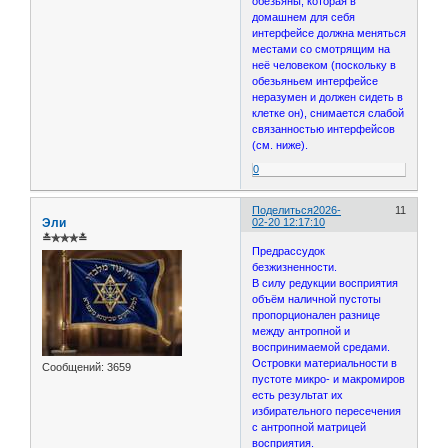
обезьяны, которая в
домашнем для себя
интерфейсе должна меняться
местами со смотрящим на
неё человеком (поскольку в
обезьяньем интерфейсе
неразумен и должен сидеть в
клетке он), снимается слабой
связанностью интерфейсов
(см. ниже).
0
Поделиться
2026-
11
Эли
02-20 12:17:10
≛✯✯✯≛
Предрассудок
безжизненности.
В силу редукции восприятия
объём наличной пустоты
пропорционален разнице
между антропной и
воспринимаемой средами.
Островки материальности в
Сообщений:
3659
пустоте микро- и макромиров
есть результат их
избирательного пересечения
с антропной матрицей
восприятия.