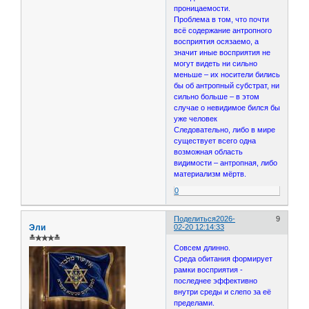
проницаемости.
Проблема в том, что почти
всё содержание антропного
восприятия осязаемо, а
значит иные восприятия не
могут видеть ни сильно
меньше – их носители бились
бы об антропный субстрат, ни
сильно больше – в этом
случае о невидимое бился бы
уже человек
Следовательно, либо в мире
существует всего одна
возможная область
видимости – антропная, либо
материализм мёртв.
0
Поделиться
2026-
9
Эли
02-20 12:14:33
≛✯✯✯≛
Совсем длинно.
Среда обитания формирует
рамки восприятия -
последнее эффективно
внутри среды и слепо за её
пределами.