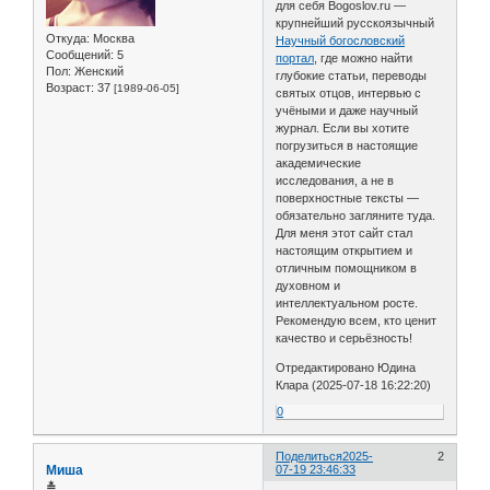
для себя Bogoslov.ru —
крупнейший русскоязычный
Откуда:
Москва
Научный богословский
Сообщений:
5
портал
, где можно найти
Пол:
Женский
глубокие статьи, переводы
Возраст:
37
[1989-06-05]
святых отцов, интервью с
учёными и даже научный
журнал. Если вы хотите
погрузиться в настоящие
академические
исследования, а не в
поверхностные тексты —
обязательно загляните туда.
Для меня этот сайт стал
настоящим открытием и
отличным помощником в
духовном и
интеллектуальном росте.
Рекомендую всем, кто ценит
качество и серьёзность!
Отредактировано Юдина
Клара (2025-07-18 16:22:20)
0
Поделиться
2025-
2
Миша
07-19 23:46:33
≛