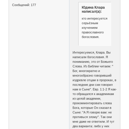
Сообщений:
177
Юдина Клара
написал(а):
кто интересуется
серьёзным
изучением
православного
богословия.
Интересуемся, Клара. Вы
написали богословия. Я
пониманию, это от Божьего
Слова. Из Библии читаем: "
Бог, многократно и
многообразно говоривший
издревле отцам в пророках, в
последние дни сии говорил
нам в Сыне". Евр. 1:1-2 Я как-
то обращался к академикам
из целой академии,
прокомментировать слова
Бога, которые Он сказал в
Сыне: "А Я говорю вам: не
противься злому". Так они
мне даже не ответили. И тут
два варианта: либо у них