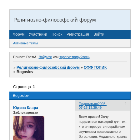
Религиозно-философский форум
Форум
Участники
Поиск
Регистрация
Войти
Активные темы
Привет, Гость!
Войдите
или
зарегистрируйтесь
.
»
Религиозно-философский форум
»
ОФФ ТОПИК
»
Bogoslov
Страница:
1
Bogoslov
Поделиться
2025-
1
Юдина Клара
07-18 13:39:49
Заблокирован
Всем привет! Хочу
поделиться находкой для тех,
кто интересуется серьёзным
изучением православного
богословия. Недавно открыла