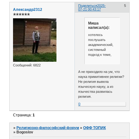
Поделиться
2025-
5
Александр2312
07-21 00:43:17
✯✯✯✯✯✯
Миша
написал(а):
хотелось
послушать
академический,
системный
подход к теме,
Сообщений:
6822
А не приходило на ум, что
наука примитивнее религии?
Не религия вывела
языческую науку, а из
язычества развилась
религия.
0
Страница:
1
»
Религиозно-философский форум
»
ОФФ ТОПИК
»
Bogoslov