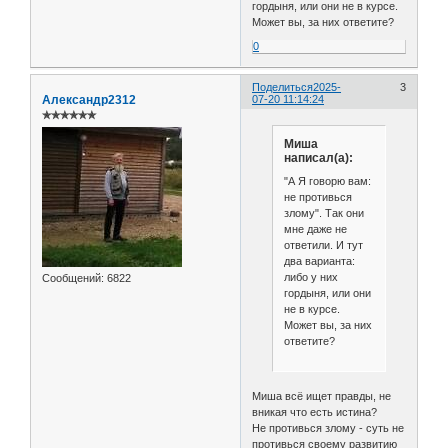
гордыня, или они не в курсе.
Может вы, за них ответите?
0
Поделиться
2025-
3
Александр2312
07-20 11:14:24
✯✯✯✯✯✯
Миша
написал(а):
"А Я говорю вам:
не противься
злому". Так они
мне даже не
ответили. И тут
два варианта:
либо у них
Сообщений:
6822
гордыня, или они
не в курсе.
Может вы, за них
ответите?
Миша всё ищет правды, не
вникая что есть истина?
Не противься злому - суть не
противься своему развитию