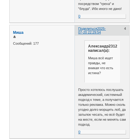
посредством "греха" и
"блуда". Ибо иного не дано!
0
Поделиться
2025-
4
Миша
07-20 22:29:54
≛
Сообщений:
177
Александр2312
написал(а):
Миша всё ищет
правды, не
вникая что есть
истина?
Просто хотелось послушать
академический, системный
подход к теме, а получается
только реклама. Можно сколь
угодно долго морщить лоб, да
затылок чесать, но всё будет
на месте, если не менять сам
подход.
0