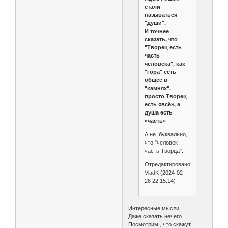
стали
называться
"души".
И точнее
сказать, что
"Творец есть
часть
человека", как
"гора" есть
общее в
"камнях".
просто Творец
есть «всё», а
душа есть
«часть»
А не буквально,
что "человек -
часть Творца".
Отредактировано
VladK (2024-02-
26 22:15:14)
Интересные мысли .
Даже сказать нечего.
Посмотрим , что скажут