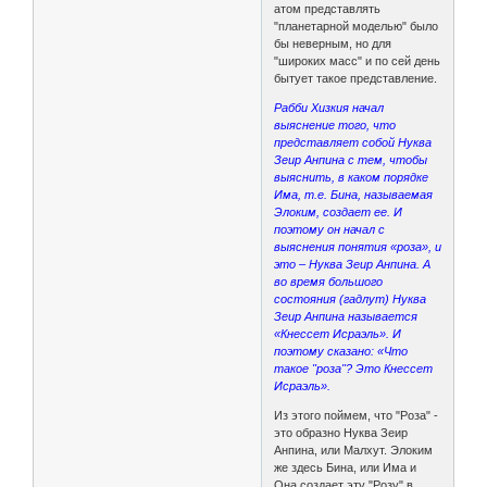
атом представлять
"планетарной моделью" было
бы неверным, но для
"широких масс" и по сей день
бытует такое представление.
Рабби Хизкия начал
выяснение того, что
представляет собой Нуква
Зеир Анпина с тем, чтобы
выяснить, в каком порядке
Има, т.е. Бина, называемая
Элоким, создает ее. И
поэтому он начал с
выяснения понятия «роза», и
это – Нуква Зеир Анпина. А
во время большого
состояния (гадлут) Нуква
Зеир Анпина называется
«Кнессет Исраэль». И
поэтому сказано: «Что
такое "роза"? Это Кнессет
Исраэль».
Из этого поймем, что "Роза" -
это образно Нуква Зеир
Анпина, или Малхут. Элоким
же здесь Бина, или Има и
Она создает эту "Розу" в