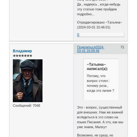
Да , надеюсь , когда-нибудь
эту статью тоже пройдем
подробно...
Отредактировано ~Татьяна~
(2024-03-01 15:46:01)
0
Поделиться
2024-
71
Владимир
03-01 16:09:46
✯✯✯✯✯✯✯
~Татьяна~
написал(а):
Потому, что
вопрос стоял :
почему роза ,
когда это лилия ?
Сообщений:
7048
Это - вопрос, существенный
для внешних. Нам же важней
вглядеться в это слово на
языке Писания. А это, как мы
уже знаем, Малхут
Возможно, не сразу, но