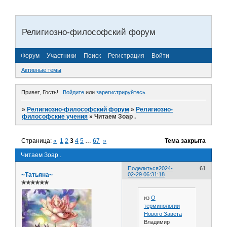
Религиозно-философский форум
Форум
Участники
Поиск
Регистрация
Войти
Активные темы
Привет, Гость!
Войдите
или
зарегистрируйтесь
.
»
Религиозно-философский форум
»
Религиозно-
философские учения
»
Читаем Зоар .
Страница:
«
1
2
3
4
5
…
67
»
Тема закрыта
Читаем Зоар .
Поделиться
2024-
61
~Татьяна~
02-29 06:31:18
✯✯✯✯✯✯
из
О
терминологии
Нового Завета
Владимир