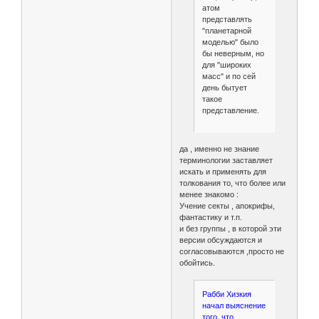
атом
представлять
"планетарной
моделью" было
бы неверным, но
для "широких
масс" и по сей
день бытует
такое
представление.
да , именно не знание
терминологии заставляет
искать и применять для
толкования то, что более или
менее знакомо :
Учение секты , апокрифы,
фантастику и т.п.
и без группы , в которой эти
версии обсуждаются и
согласовываются ,просто не
обойтись.
Рабби Хизкия
начал выяснение
того, что