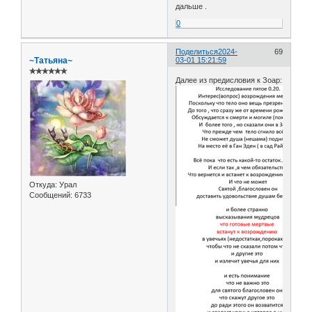
дальше .
0
Поделиться
2024-
69
~Татьяна~
03-01 15:21:59
✯✯✯✯✯✯
Далее из предисловия к Зоар:
Откуда:
Урал
Сообщений:
6733