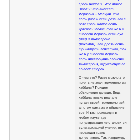
среди шипов"1. Что такое
"роза"? Это Кнессет
Исраэль» – Малхут. «Но
есть роза и есть роза. Как в
розе среди шипов есть
красное и белое, так же и в
Кнессет Исраэль есть суд
(дин) и милосердие
(рахамим). Как у розы есть
тринадцать лепестков, так
же и у Кнессет Исраэль
есть тринадцать свойств
милосердия, окружающие ее
со всех сторон.
О чем это? Разве можно это
понять не зная терминологии
каббалы? Поищем
объяснения дальше. Ведь
каббала только вначале
пугает своей терминологией,
а потом сама же и объясняет
все. И так происходит в
любом науке, где
популяризация не становится
вульгаризацией учения, не
переходит грань
допустимого. Так, например,