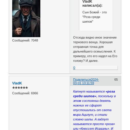
VladK
написал(а):
Сын Божий - это
"Роза среди
шипов"
Отсюда видно иное значение
Сообщений:
7048
тернового венца. Хорошая
отправная точка для
дальнейшего осмысления. К
примеру, кто его надел на Его
голову? И далее.
0
Поделиться
2024-
65
VladK
03-01 13:11:59
✯✯✯✯✯✯
Катнут называется
«роза
Сообщений:
6966
среди шипов»
, поскольку в
этом состоянии девять
нижних ее сфирот
опустошились от света
мира Ацилут, и стали
словно шипы. А гадлут
называется просто «роза»
или «Кнессет Исраэль». И