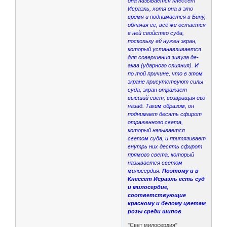
она называется Кнессет
Исраэль, хотя она в это
время и поднимается в Бину,
облачая ее, всё же остается
в ней свойство суда,
поскольку ей нужен экран,
который устанавливается
для совершения зивуга де-
акаа (ударного слияния). И
по той причине, что в этом
экране присутствуют силы
суда, экран отражает
высший свет, возвращая его
назад. Таким образом, он
поднимает десять сфирот
отраженного света,
который называется
светом суда, и притягивает
внутрь них десять сфирот
прямого света, который
называется светом
милосердия.
Поэтому и в
Кнессет Исраэль есть суд
и милосердие,
соответствующие
красному и белому цветам
розы среди шипов
.
"Свет милосердия"