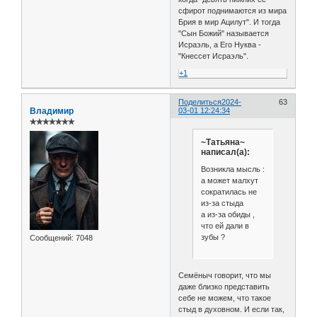
сфирот поднимаются из мира
Брия в мир Ацилут". И тогда
"Сын Божий" называется
Исраэль, а Его Нуква -
"Кнессет Исраэль".
+1
Поделиться
2024-
63
Владимир
03-01 12:24:34
✯✯✯✯✯✯✯
~Татьяна~
написал(а):
Возникла мысль :
а может малхут
сократилась не
из-за стыда
а из-за обиды ,
что ей дали в
зубы ?
Сообщений:
7048
Семёныч говорит, что мы
даже близко представить
себе не можем, что такое
стыд в духовном. И если так,