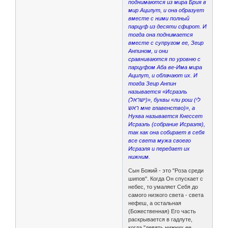
поднимаются из мира Брия в
мир Ацилут, и она образует
вместе с ними полный
парцуф из десяти сфирот. И
тогда она поднимается
вместе с супругом ее, Зеир
Анпином, и они
сравниваются по уровню с
парцуфом Аба ве-Има мира
Ацилут, и облачают их. И
тогда Зеир Анпин
называется «Исраэль
(ישראל)», буквы «ли рош (לי
ראש мне главенство)», а
Нуква называется Кнессет
Исраэль (собрание Исраэля),
так как она собирает в себя
все света мужа своего
Исраэля и передает их
нижним.
Сын Божий - это "Роза среди
шипов". Когда Он спускает с
небес, то умаляет Себя до
самого низкого света - света
нефеш, а остальная
(Божественная) Его часть
раскрывается в гадлуте,
когда "девять нижних ее