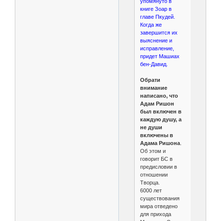
упомянуто в
книге Зоар в
главе Пкудей.
Когда же
завершится их
выяснение и
исправление,
придет Машиах
бен-Давид.
Обрати
внимание
написано, что
Адам Ришон
был включен в
каждую душу, а
не души
включены в
Адама Ришона
.
Об этом и
говорит БС в
предисловии в
отношении
Творца.
6000 лет
существования
мира отведено
для прихода