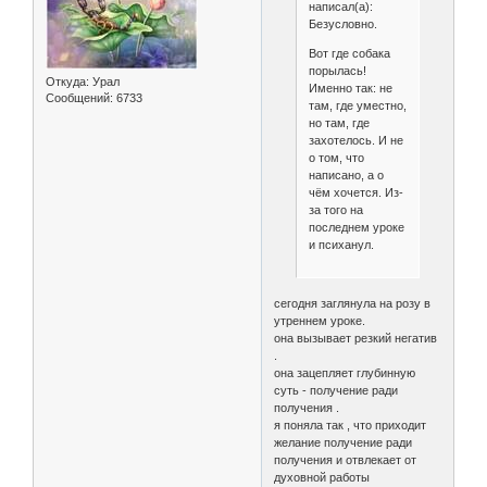
написал(а):
Безусловно.
Вот где собака
порылась!
Откуда:
Урал
Именно так: не
Сообщений:
6733
там, где уместно,
но там, где
захотелось. И не
о том, что
написано, а о
чём хочется. Из-
за того на
последнем уроке
и психанул.
сегодня заглянула на розу в
утреннем уроке.
она вызывает резкий негатив
.
она зацепляет глубинную
суть - получение ради
получения .
я поняла так , что приходит
желание получение ради
получения и отвлекает от
духовной работы