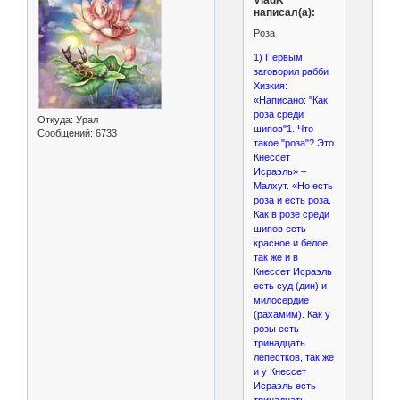
написал(а):
Роза
1) Первым
заговорил рабби
Хизкия:
«Написано: "Как
роза среди
Откуда:
Урал
шипов"1. Что
Сообщений:
6733
такое "роза"? Это
Кнессет
Исраэль» –
Малхут. «Но есть
роза и есть роза.
Как в розе среди
шипов есть
красное и белое,
так же и в
Кнессет Исраэль
есть суд (дин) и
милосердие
(рахамим). Как у
розы есть
тринадцать
лепестков, так же
и у Кнессет
Исраэль есть