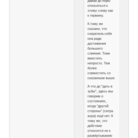
давай до поры
относиться к
этому слову как
к термину.
К тому же
сказано, что
сократила себя
она ради
достижения
большего
слияния. Тоже
вместить
непросто. Тем
более
совместить со
сказанным выше
А что до "дать в
зубы", здесь мы
говорим о
состояниях,
когда "другой
стороны" (ситра
ахра) ещё нет. К
тому же, это
действие
относится не к
развёртыванию