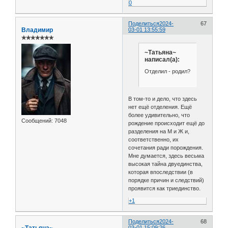
0
Поделиться
2024-
67
Владимир
03-01 13:55:59
✯✯✯✯✯✯✯
~Татьяна~
написал(а):
Отделил - родил?
В том-то и дело, что здесь
нет ещё отделения. Ещё
более удивительно, что
Сообщений:
7048
рождение происходит ещё до
разделения на М и Ж и,
соответственно, их
сочетания ради порождения.
Мне думается, здесь весьма
высокая тайна двуединства,
которая впоследствии (в
порядке причин и следствий)
проявится как триединство.
+1
Поделиться
2024-
68
03-01 15:09:26