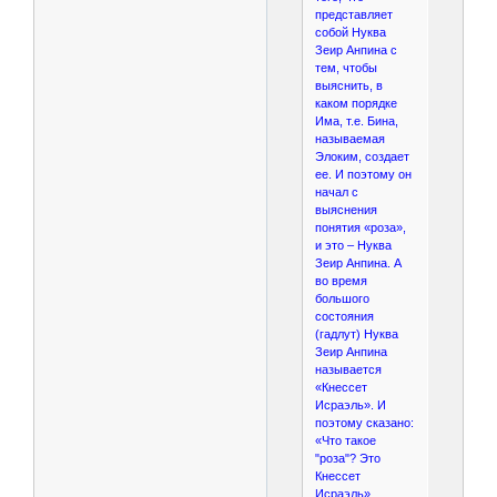
представляет
собой Нуква
Зеир Анпина с
тем, чтобы
выяснить, в
каком порядке
Има, т.е. Бина,
называемая
Элоким, создает
ее. И поэтому он
начал с
выяснения
понятия «роза»,
и это – Нуква
Зеир Анпина. А
во время
большого
состояния
(гадлут) Нуква
Зеир Анпина
называется
«Кнессет
Исраэль». И
поэтому сказано:
«Что такое
"роза"? Это
Кнессет
Исраэль».