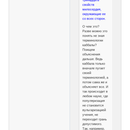
тринадцать
свойств
милосердия,
окружающие ее
со всех сторон.
О чем это?
Разве можно это
понять не зная
терминологии
каббалы?
Поищем
объяснения
дальше. Ведь
каббала только
вначале пугает
своей
терминологией, а
потом сама же и
объясняет все. И
так происходит в
любом науке, где
популяризация
не становится
вульгаризацией
учения, не
переходит грань
допустимого.
Так, например,