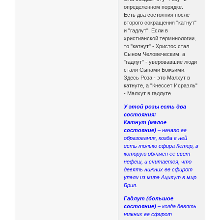
определенном порядке.
Есть два состояния после
второго сокращения "катнут"
и "гадлут". Если в
христианской терминологии,
то "катнут" - Христос стал
Сыном Человеческим, а
"гадлут" - уверовавшие люди
стали Сынами Божьими.
Здесь Роза - это Малхут в
катнуте, а "Кнессет Исраэль"
- Малхут в гадлуте.
У этой розы есть два
состояния:
Катнут (малое
состояние)
– начало ее
образования, когда в ней
есть только сфира Кетер, в
которую облачен ее свет
нефеш, и считается, что
девять нижних ее сфирот
упали из мира Ацилут в мир
Брия.
Гадлут (большое
состояние)
– когда девять
нижних ее сфирот