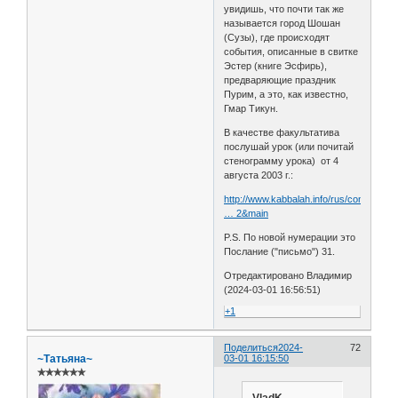
увидишь, что почти так же
называется город Шошан
(Сузы), где происходят
события, описанные в свитке
Эстер (книге Эсфирь),
предваряющие праздник
Пурим, а это, как известно,
Гмар Тикун.
В качестве факультатива
послушай урок (или почитай
стенограмму урока) от 4
августа 2003 г.:
http://www.kabbalah.info/rus/content/vi
… 2&main
P.S. По новой нумерации это
Послание ("письмо") 31.
Отредактировано Владимир
(2024-03-01 16:56:51)
+1
Поделиться
2024-
72
~Татьяна~
03-01 16:15:50
✯✯✯✯✯✯
VladK