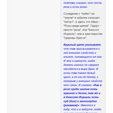
поэтому сказано, что «есть
роза и есть роза».
Схождение с "небес" на
"землю" в кабалле означает
"катнут", а здесь это образ -
"Роза среди шипов". Гадлут -
просто "роза", или "Кнессет
Исраэль", или в христианстве
"Церковь Христа".
Красный цвет указывает
,
что там присасываются к
ней внешние свойства и
клипот, питающиеся от нее.
И это в катнуте, когда
девять нижних ее сфирот
находятся в мире Брия. И
есть там также белый
цвет, в ее кли де-Кетер, с
которым у внешних свойств
нет связи. И сказано:
«Как в
розе среди шипов есть
красное и белое, так же и
в Кнессет Исраэль есть
суд (дин) и милосердие
(рахамим)»
. Имеется в
виду, что и в гадлуте, когда