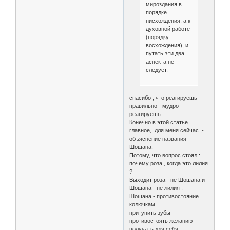
мироздания в
порядке
нисхождения, а к
духовной работе
(порядку
восхождения), и
путать эти два
аспекта не
следует.
спасибо , что реагируешь
правильно - мудро
реагируешь.
Конечно в этой статье
главное, для меня сейчас ,-
объяснение названия
Шошана.
Потому, что вопрос стоял :
почему роза , когда это лилия
?
Выходит роза - не Шошана и
Шошана - не лилия .
Шошана - противостояние
колючкам.
притупить зубы -
противостоять желанию
получать для себя .