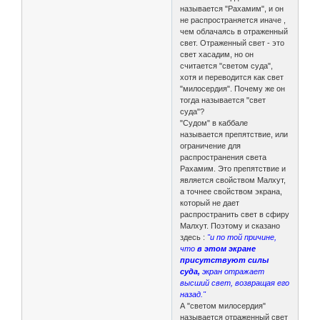
называется "Рахамим", и он
не распространяется иначе ,
чем облачаясь в отраженный
свет. Отраженный свет - это
свет хасадим, но он
считается "светом суда",
хотя и переводится как свет
"милосердия". Почему же он
тогда называется "свет
суда"?
"Судом" в каббале
называется препятствие, или
ограничение для
распространения света
Рахамим. Это препятствие и
является свойством Малхут,
а точнее свойством экрана,
который не дает
распространить свет в сфиру
Малхут. Поэтому и сказано
здесь :
"и по той причине,
что
в этом экране
присутствуют силы
суда,
экран отражает
высший свет, возвращая его
назад."
А "светом милосердия"
называется отраженный свет