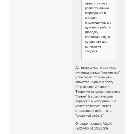
относится не к
развёртыванию
мироздания в
порядке
нисхождения, а к
духовной работе
(порядку
восхождения), и
путать эти два
аспекта не
следует.
Да, отсюда часто возникает
путаница между "познанием"
и "бытием". Это как два
свойства Экрана к свету:
"отражение" и "запрет".
Творение не может изменить
"бытие" (существующий
порядок в мироздании), но
может познавать через
отражение в себе, т.е. в
"духовной работе".
Отредактировано VladK
(2024-03-01 13:26:53)