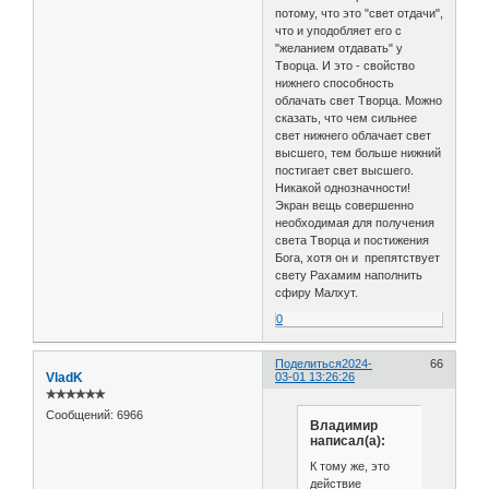
потому, что это "свет отдачи",
что и уподобляет его с
"желанием отдавать" у
Творца. И это - свойство
нижнего способность
облачать свет Творца. Можно
сказать, что чем сильнее
свет нижнего облачает свет
высшего, тем больше нижний
постигает свет высшего.
Никакой однозначности!
Экран вещь совершенно
необходимая для получения
света Творца и постижения
Бога, хотя он и препятствует
свету Рахамим наполнить
сфиру Малхут.
0
Поделиться
2024-
66
VladK
03-01 13:26:26
✯✯✯✯✯✯
Сообщений:
6966
Владимир
написал(а):
К тому же, это
действие