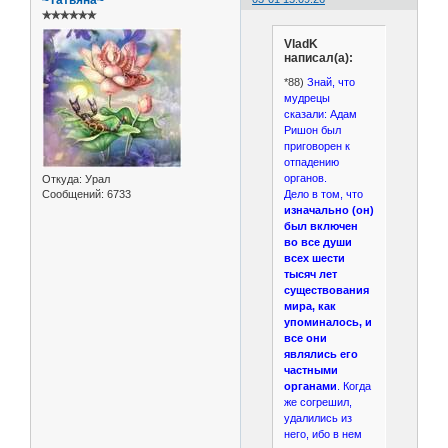
~Татьяна~
✯✯✯✯✯✯
VladK
написал(а):
*88)
Знай, что
мудрецы
сказали: Адам
Ришон был
приговорен к
отпадению
органов.
Откуда:
Урал
Дело в том, что
Сообщений:
6733
изначально (он)
был включен
во все души
всех шести
тысяч лет
существования
мира, как
упоминалось, и
все они
являлись его
частными
органами
. Когда
же согрешил,
удалились из
него, ибо в нем