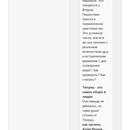
Машиаха. Это
говорится о
Втором
Пишествии
Христа в
терминологии
христианства.
Это условное
число, или все
же оно связано с
реальным
количеством душ
и историческим
временем с дня
сотворения
мира? Как
проверить? Как
считать?
Творец - это
самое общее в
людях
.
Оно никуда не
девалось, но
сами души
отпали от
Творца,
как органы
Адам Ришон