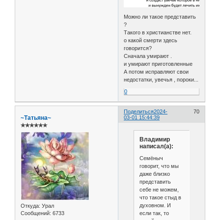
Можно ли такое представить
?
Такого в христианстве нет.
о какой смерти здесь
говорится?
Сначала умирают .
и умирают приготовленные
А потом исправляют свои
недостатки, увечья , пороки...
0
Поделиться
2024-
70
~Татьяна~
03-01 15:44:39
✯✯✯✯✯✯
Владимир
написал(а):
Семёныч
говорит, что мы
даже близко
представить
себе не можем,
что такое стыд в
духовном. И
Откуда:
Урал
если так, то
Сообщений:
6733