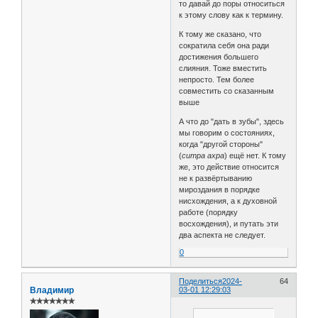
то давай до поры относиться
к этому слову как к термину.
К тому же сказано, что
сократила себя она ради
достижения большего
слияния. Тоже вместить
непросто. Тем более
совместить со сказанным
выше
А что до "дать в зубы", здесь
мы говорим о состояниях,
когда "другой стороны"
(
ситра ахра
) ещё нет. К тому
же, это действие относится
не к развёртыванию
мироздания в порядке
нисхождения, а к духовной
работе (порядку
восхождения), и путать эти
два аспекта не следует.
0
Поделиться
2024-
64
Владимир
03-01 12:29:03
✯✯✯✯✯✯✯