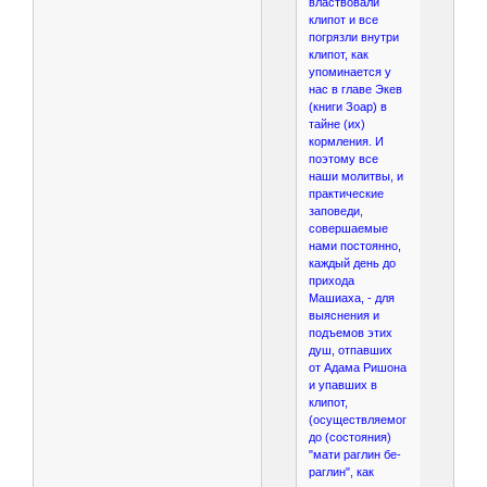
властвовали
клипот и все
погрязли внутри
клипот, как
упоминается у
нас в главе Экев
(книги Зоар) в
тайне (их)
кормления. И
поэтому все
наши молитвы, и
практические
заповеди,
совершаемые
нами постоянно,
каждый день до
прихода
Машиаха, - для
выяснения и
подъемов этих
душ, отпавших
от Адама Ришона
и упавших в
клипот,
(осуществляемого)
до (состояния)
"мати раглин бе-
раглин", как