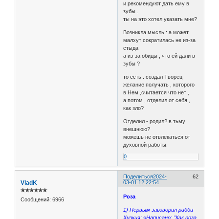
и рекомендуют дать ему в
зубы .
ты на это хотел указать мне?
Возникла мысль : а может
малхут сократилась не из-за
стыда
а из-за обиды , что ей дали в
зубы ?
то есть : создал Творец
желание получать , которого
в Нем ,считается что нет ,
а потом , отделил от себя ,
как зло?
Отделил - родил? в тьму
внешнюю?
можешь не отвлекаться от
духовной работы.
0
Поделиться
2024-
62
VladK
03-01 12:22:54
✯✯✯✯✯✯
Роза
Сообщений:
6966
1) Первым заговорил рабби
Хизкия: «Написано: "Как роза