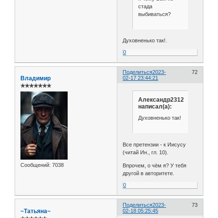
стада
выбиваться?
Духовненько так!.
0
Поделиться
2023-
72
Владимир
02-17 23:44:21
✯✯✯✯✯✯✯
Александр2312
написал(а):
Духовненько так!
Все претензии - к Иисусу
(читай Ин., гл. 10).
Сообщений:
7038
Впрочем, о чём я? У тебя
другой в авторитете.
0
Поделиться
2023-
73
~Татьяна~
02-18 05:25:45