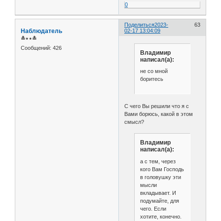
0
Поделиться
2023-
63
Наблюдатель
02-17 13:04:09
≛⋆⋆≛
Сообщений:
426
Владимир
написал(а):
не со мной
боритесь
С чего Вы решили что я с
Вами борюсь, какой в этом
смысл?
Владимир
написал(а):
а с тем, через
кого Вам Господь
в головушку эти
мысли
вкладывает. И
подумайте, для
чего. Если
хотите, конечно.