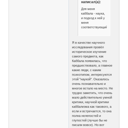
написал(а):
Для меня
каббала - наука,
и подход к ней у
меня
соответствующий.
Я в качестве научного
исследования провёл
историческое изучение
самого предмета, как
Каббала появилась, что
предшествовало, а главное
какие люди, с каким
психотипом, интересуются
этой "наукой". Оказалось
очень познавательно и
многое встало на место. Не
трудно заметить, что очень
мало действительно умной
критики, научной критики
каббализма как такового, а
если и встречается, то она
полна нелепостей и
глупостей (лучше бы не
писали вовсе). Но вот