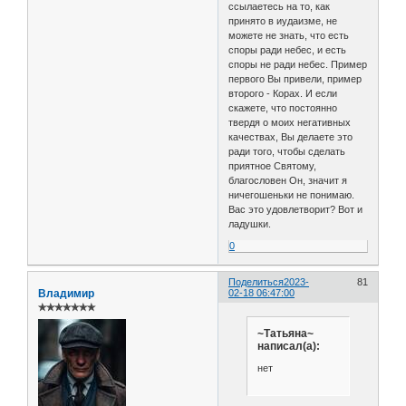
ссылаетесь на то, как
принято в иудаизме, не
можете не знать, что есть
споры ради небес, и есть
споры не ради небес. Пример
первого Вы привели, пример
второго - Корах. И если
скажете, что постоянно
твердя о моих негативных
качествах, Вы делаете это
ради того, чтобы сделать
приятное Святому,
благословен Он, значит я
ничегошеньки не понимаю.
Вас это удовлетворит? Вот и
ладушки.
0
Поделиться
2023-
81
Владимир
02-18 06:47:00
✯✯✯✯✯✯✯
~Татьяна~
написал(а):
нет