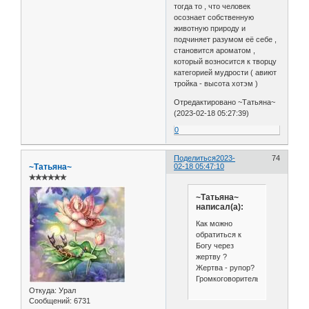
тогда то , что человек
осознает собственную
животную природу и
подчиняет разумом её себе ,
становится ароматом ,
который возносится к творцу
категорией мудрости ( авиют
тройка - высота хотэм )
Отредактировано ~Татьяна~
(2023-02-18 05:27:39)
0
Поделиться
2023-
74
~Татьяна~
02-18 05:47:10
✯✯✯✯✯✯
~Татьяна~
написал(а):
Как можно
обратиться к
Богу через
жертву ?
Жертва - рупор?
Громкоговоритель?
Откуда:
Урал
Сообщений:
6731