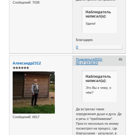
Сообщений:
7038
Наблюдатель
написал(а):
Удачи!
Благодарю.
0
Поделиться
2023-
65
Александр2312
02-17 13:16:23
✯✯✯✯✯✯
Наблюдатель
написал(а):
Это Вы к чему, о
чём?
Да встречал такие
определения души и духа. Да
Сообщений:
6817
и речь о "приближении".
Просто несколько по иному
посмотрел на процесс, где
благоухание - результат, в