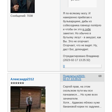
Я по-всякому могу. И
Сообщений:
7038
намеренно прибегаю к
бульварщине, дабы из
собеседника говнецо попёрло
и чтобы он это
в себе
заметил. Но обычно в
бутылку лезут - в аккурат, как
Вы. Это не огорчает.
Огорчает, что не видят. Ну,
даст Бог, допендрит.
Отредактировано Владимир
(2023-02-17 13:25:32)
0
Поделиться
2023-
68
Александр2312
02-17 13:29:21
✯✯✯✯✯✯
Сергей прав, на этом
скользком пути мы все
пачкаемся.... Но хуже всех
зачинатели.
Хотя... Адамово яблоко хуже
банановой корки по задумке...