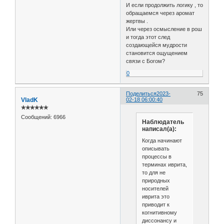
И если продолжить логику , то
обращаемся через аромат
жертвы .
Или через осмысление в рош
и тогда этот след
создающейся мудрости
становится ощущением
связи с Богом?
0
Поделиться
2023-
75
VladK
02-18 06:00:40
✯✯✯✯✯✯
Сообщений:
6966
Наблюдатель
написал(а):
Когда начинают
описывать
процессы в
терминах иврита,
то для не
природных
носителей
иврита это
приводит к
когнитивному
диссонансу и