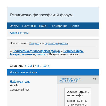
Религиозно-философский форум
Форум
Участники
Поиск
Регистрация
Войти
Активные темы
Привет, Гость!
Войдите
или
зарегистрируйтесь
.
»
Религиозно-философский форум
»
Религии мира.
Межрелигиозный диалог.
»
Искупитель мой жив ..
Страница:
«
1
2
3
4
5
…
10
»
Искупитель мой жив ..
Поделиться
2023-
61
Наблюдатель
02-17 12:55:23
≛⋆⋆≛
Сообщений:
426
Александр2312
написал(а):
Может намёк на
"... дуновение ...",