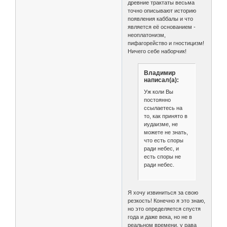
древние трактаты весьма
точно описывают историю
появления каббалы и что
является её основанием -
неоплатонизм,
пифагорейство и гностицизм!
Ничего себе наборчик!
Владимир
написал(а):
Уж коли Вы
постоянно
ссылаетесь на
то, как принято в
иудаизме, не
можете не знать,
что есть споры
ради небес, и
есть споры не
ради небес.
Я хочу извиниться за свою
резкость! Конечно я это знаю,
но это определяется спустя
года и даже века, но не в
реальном времени, у рава