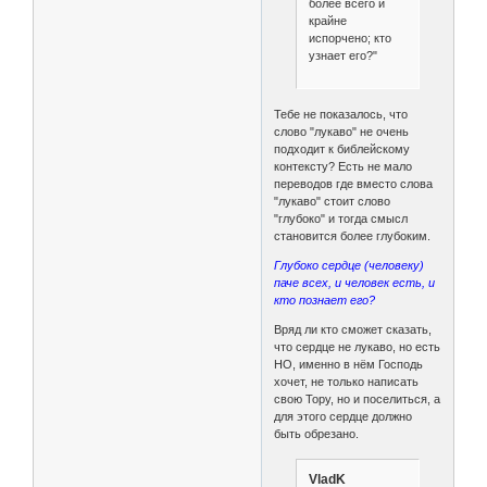
более всего и
крайне
испорчено; кто
узнает его?"
Тебе не показалось, что
слово "лукаво" не очень
подходит к библейскому
контексту? Есть не мало
переводов где вместо слова
"лукаво" стоит слово
"глубоко" и тогда смысл
становится более глубоким.
Глубоко сердце (человеку)
паче всех, и человек есть, и
кто познает его?
Вряд ли кто сможет сказать,
что сердце не лукаво, но есть
НО, именно в нём Господь
хочет, не только написать
свою Тору, но и поселиться, а
для этого сердце должно
быть обрезано.
VladK