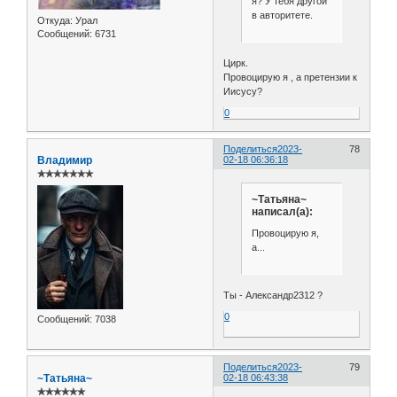
я? У тебя другой
в авторитете.
Откуда:
Урал
Сообщений:
6731
Цирк.
Провоцирую я , а претензии к
Иисусу?
0
Поделиться
2023-
78
Владимир
02-18 06:36:18
✯✯✯✯✯✯✯
~Татьяна~
написал(а):
Провоцирую я,
а...
Ты - Александр2312 ?
0
Сообщений:
7038
Поделиться
2023-
79
~Татьяна~
02-18 06:43:38
✯✯✯✯✯✯