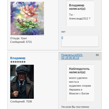
Владимир
написал(а):
Ты -
Александр2312 ?
нет
0
Откуда:
Урал
Сообщений:
6731
Поделиться
2023-
80
Владимир
02-18 06:45:14
✯✯✯✯✯✯✯
Наблюдатель
написал(а):
много уделено
места в
иудаизме спорам
Авраама и
Моисея с Богом
Сообщений:
7038
Уж коли Вы постоянно