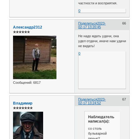
частности и восприятия.
0
Поделиться
2023-
66
Александр2312
02-17 13:20:45
✯✯✯✯✯✯
Не надо ждать удачи, она
удел отдачи, иначе нам удачи
не видать!
0
Сообщений:
6817
Поделиться
2023-
67
Владимир
02-17 13:24:52
✯✯✯✯✯✯✯
Наблюдатель
написал(а):
со столь
бульварной
речью?