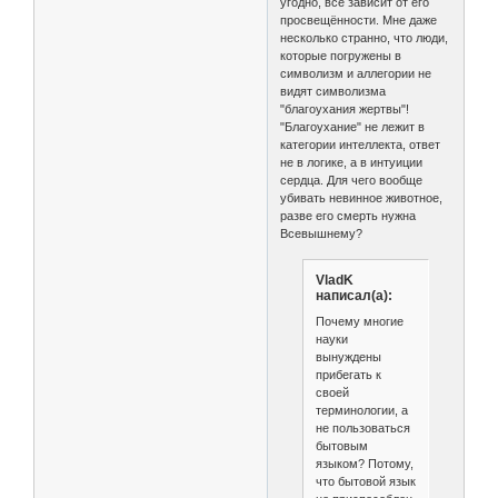
угодно, всё зависит от его
просвещённости. Мне даже
несколько странно, что люди,
которые погружены в
символизм и аллегории не
видят символизма
"благоухания жертвы"!
"Благоухание" не лежит в
категории интеллекта, ответ
не в логике, а в интуиции
сердца. Для чего вообще
убивать невинное животное,
разве его смерть нужна
Всевышнему?
VladK
написал(а):
Почему многие
науки
вынуждены
прибегать к
своей
терминологии, а
не пользоваться
бытовым
языком? Потому,
что бытовой язык