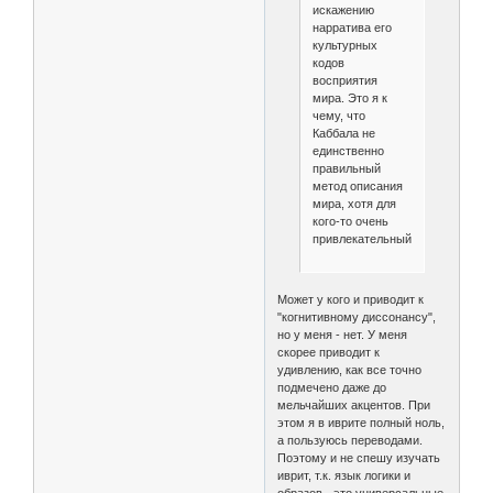
искажению
нарратива его
культурных
кодов
восприятия
мира. Это я к
чему, что
Каббала не
единственно
правильный
метод описания
мира, хотя для
кого-то очень
привлекательный.
Может у кого и приводит к
"когнитивному диссонансу",
но у меня - нет. У меня
скорее приводит к
удивлению, как все точно
подмечено даже до
мельчайших акцентов. При
этом я в иврите полный ноль,
а пользуюсь переводами.
Поэтому и не спешу изучать
иврит, т.к. язык логики и
образов - это универсальные