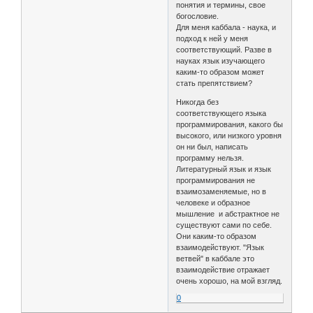
понятия и термины, свое
богословие.
Для меня каббала - наука, и
подход к ней у меня
соответствующий. Разве в
науках язык изучающего
каким-то образом может
стать препятствием?
Никогда без
соответствующего языка
программирования, какого бы
высокого, или низкого уровня
он ни был, написать
программу нельзя.
Литературный язык и язык
программирования не
взаимозаменяемые, но в
человеке и образное
мышление и абстрактное не
существуют сами по себе.
Они каким-то образом
взаимодействуют. "Язык
ветвей" в каббале это
взаимодействие отражает
очень хорошо, на мой взгляд.
0