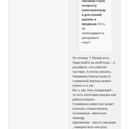
Писания стало
попросту
неинтересным,
а для князей
церкви и
вредным.
Есть
ли
необходимость
раскрывать
тему?
Ну почему ? Логика есть.
Надо выйти на иной язык ...и
разобрать эти события
частями. А потом связать.
Например благоухание от
сожженной жертвы можно
понять и и так :
Бог у нас огнь поядающий -
то есть категория разума или
работа разума .
Сожжённое животное может
означать осмысленную,
осознанную животную
природу
жертвенник - место сжигания
, наверно мозг или рош .