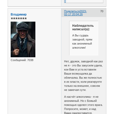
0
Поделиться
2023-
70
Владимир
02-17 20:04:26
✯✯✯✯✯✯✯
Наблюдатель
написал(а):
А Вы сударь
заводной, прям
как анонимный
алкоголик!
Сообщений:
7038
Нет, дружок, заводной как раз
не я - это Вы закусили удила,
кои Вам в уста вставили
Ваши возмущалка да
обличалка. Вы же полностью
в их власти, коли реагируете
только на внешнее, совсем
не замечая сути.
А насчёт алкоголика - я не
анонимный. Но с Божьей
помощью одолел этого врага.
Попросите, может, и над
Вами смилостивится,