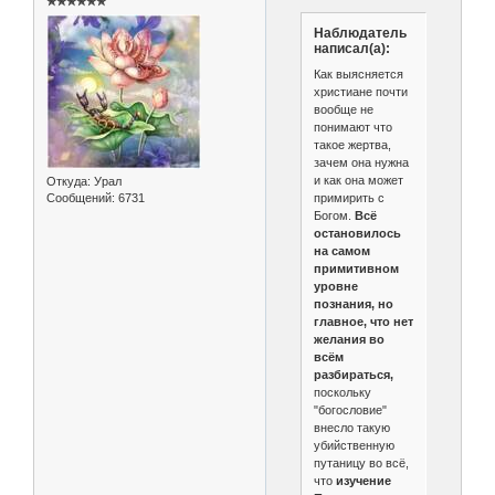
✯✯✯✯✯✯
Наблюдатель
написал(а):
Как выясняется
христиане почти
вообще не
понимают что
такое жертва,
зачем она нужна
и как она может
Откуда:
Урал
примирить с
Сообщений:
6731
Богом.
Всё
остановилось
на самом
примитивном
уровне
познания, но
главное, что нет
желания во
всём
разбираться,
поскольку
"богословие"
внесло такую
убийственную
путаницу во всё,
что
изучение