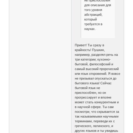
не приспособлен
для описания для
того уровня
абстракций,
который
требуется в
науках.
Привет! Ты сразу в
крайность! Пушкин,
например, разделял речь на
три категории; кухонно-
бытовой, философский и
самый высокий пророческий
или язык откровений. Я вовсе
не призывал опускаться до
бытового языка! Сейчас
бытовой язык не
приспособлен, но он
прогрессирует и вполне
может стать конкурентным и
в научной сфере. Ты сам
посмотри, что скрывается за
так называемыми научными
терминами, переведи их с
греческого, латинского, и
других языков и ты увидишь