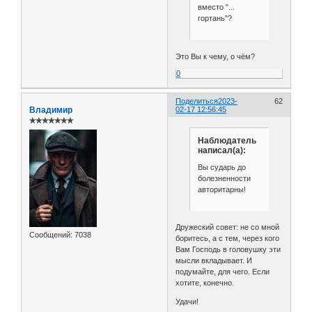
вместо "...
гортань"?
Это Вы к чему, о чём?
0
Поделиться
2023-
62
Владимир
02-17 12:56:45
✯✯✯✯✯✯✯
Наблюдатель
написал(а):
Вы сударь до
болезненности
авторитарны!
Дружеский совет: не со мной
Сообщений:
7038
боритесь, а с тем, через кого
Вам Господь в головушку эти
мысли вкладывает. И
подумайте, для чего. Если
хотите, конечно.
Удачи!