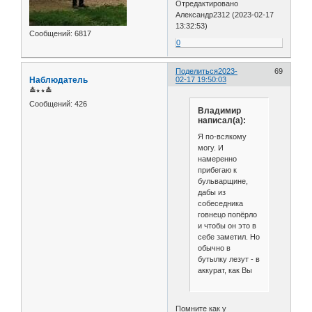
Отредактировано
Александр2312 (2023-02-17
13:32:53)
Сообщений:
6817
0
Поделиться
2023-
69
Наблюдатель
02-17 19:50:03
≛⋆⋆≛
Сообщений:
426
Владимир
написал(а):
Я по-всякому
могу. И
намеренно
прибегаю к
бульварщине,
дабы из
собеседника
говнецо попёрло
и чтобы он это в
себе заметил. Но
обычно в
бутылку лезут - в
аккурат, как Вы
Помните как у