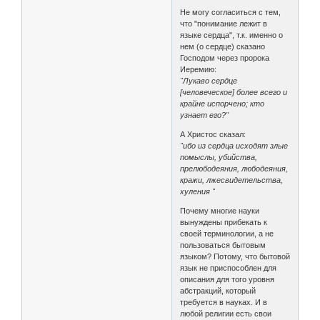
Не могу согласиться с тем,
что "понимание лежит в
языке сердца", т.к. именно о
нем (о сердце) сказано
Господом через пророка
Иеремию:
"Лукаво сердце
[человеческое] более всего и
крайне испорчено; кто
узнает его?"
А Христос сказал:
"ибо из сердца исходят злые
помыслы, убийства,
прелюбодеяния, любодеяния,
кражи, лжесвидетельства,
хуления "
Почему многие науки
вынуждены прибекать к
своей терминологии, а не
пользоваться бытовым
языком? Потому, что бытовой
язык не приспособлен для
описания для того уровня
абстракций, который
требуется в науках. И в
любой религии есть свои