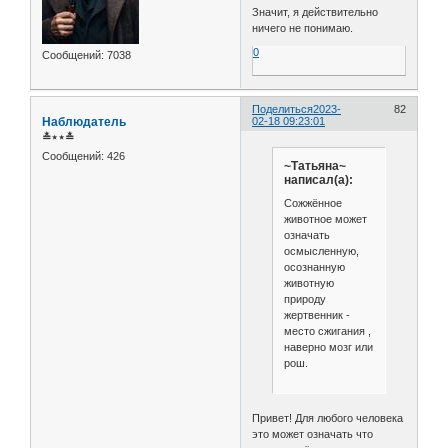
Значит, я действительно
ничего не понимаю.
0
Сообщений:
7038
Поделиться
2023-
82
Наблюдатель
02-18 09:23:01
≛⋆⋆≛
Сообщений:
426
~Татьяна~
написал(а):
Сожжённое
животное может
означать
осмысленную,
осознанную
животную
природу
жертвенник -
место сжигания ,
наверно мозг или
рош.
Привет! Для любого человека
это может означать что