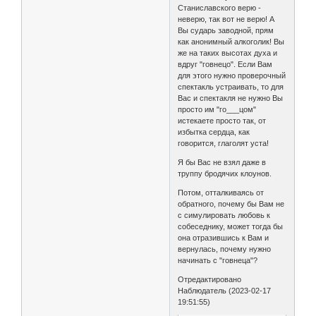
Станиславского верю -
неверю, так вот не верю! А
Вы сударь заводной, прям
как анонимный алкоголик! Вы
же на таких высотах духа и
вдруг "говнецо". Если Вам
для этого нужно проверочный
спектакль устраивать, то для
Вас и спектакля не нужно Вы
просто им "го___цом"
истекаете просто так, от
избытка сердца, как
говорится, глаголят уста!
Я бы Вас не взял даже в
труппу бродячих клоунов.
Потом, отталкиваясь от
обратного, почему бы Вам не
с симулировать любовь к
собеседнику, может тогда бы
она отразившись к Вам и
вернулась, почему нужно
начинать с "говнеца"?
Отредактировано
Наблюдатель (2023-02-17
19:51:55)