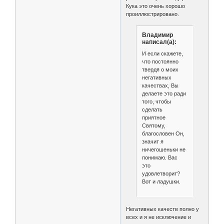
Кука это очень хорошо
проиллюстрировано.
Владимир
написал(а):
И если скажете,
что постоянно
твердя о моих
негативных
качествах, Вы
делаете это ради
того, чтобы
сделать
приятное
Святому,
благословен Он,
значит я
ничегошеньки не
понимаю. Вас
это
удовлетворит?
Вот и ладушки.
Негативных качеств полно у
всех и я не исключение и