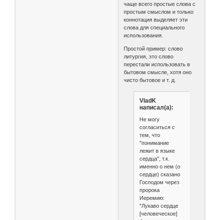
чаще всего простые слова с
простым смыслом и только
коннотация выделяет эти
слова для специального
использования.
Простой пример: слово
литургия, это слово
перестали использовать в
бытовом смысле, хотя оно
чисто бытовое и т. д.
VladK
написал(а):
Не могу
согласиться с
тем, что
"понимание
лежит в языке
сердца", т.к.
именно о нем (о
сердце) сказано
Господом через
пророка
Иеремию:
"Лукаво сердце
[человеческое]