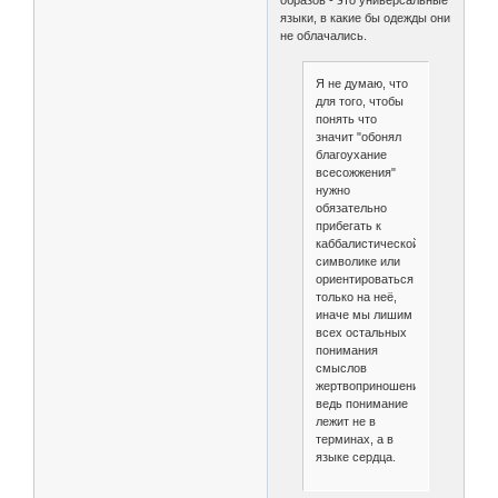
языки, в какие бы одежды они
не облачались.
Я не думаю, что
для того, чтобы
понять что
значит "обонял
благоухание
всесожжения"
нужно
обязательно
прибегать к
каббалистической
символике или
ориентироваться
только на неё,
иначе мы лишим
всех остальных
понимания
смыслов
жертвоприношения,
ведь понимание
лежит не в
терминах, а в
языке сердца.