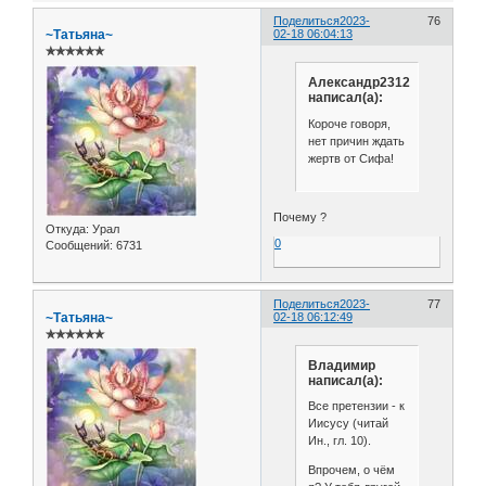
Поделиться
2023-
76
~Татьяна~
02-18 06:04:13
✯✯✯✯✯✯
Александр2312
написал(а):
Короче говоря,
нет причин ждать
жертв от Сифа!
Почему ?
Откуда:
Урал
0
Сообщений:
6731
Поделиться
2023-
77
~Татьяна~
02-18 06:12:49
✯✯✯✯✯✯
Владимир
написал(а):
Все претензии - к
Иисусу (читай
Ин., гл. 10).
Впрочем, о чём