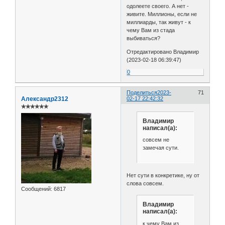
одолеете своего. А нет -
живите. Миллионы, если не
миллиарды, так живут - к
чему Вам из стада
выбиваться?
Отредактировано Владимир
(2023-02-18 06:39:47)
0
Поделиться
2023-
71
Александр2312
02-17 22:42:32
✯✯✯✯✯✯
Владимир
написал(а):
совсем не
замечая сути.
Нет сути в конкретике, ну от
слова совсем.
Сообщений:
6817
Владимир
написал(а):
к чему Вам из