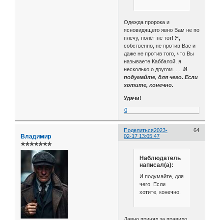
Одежда пророка и
ясновидящего явно Вам не по
плечу, полёт не тот! Я,
собственно, не против Вас и
даже не против того, что Вы
называете Каббалой, я
несколько о другом......
И
подумайте, для чего. Если
хотите, конечно.
Удачи!
0
Поделиться
2023-
64
Владимир
02-17 13:05:47
✯✯✯✯✯✯✯
Наблюдатель
написал(а):
И подумайте, для
чего. Если
хотите, конечно.
Давно принял за правило.