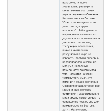
возможности могут
значительно расширить
качественные состояния
удовлетворенного Сознания.
Как говорится на Востоке:
"Одно и то же одного может
уничтожить, а другого
возродить". Наблюдение за
миром ума показывает, что
двуполярное состояние мира
ума является старым,
требующим обновления,
иначе значительных
разрушений в мире не
избежать. Каббала способна
целенаправленно изменять
мир ума, используя
возможности самого мира
ума, несмотря на закон
"замкнутости ума". Это
изменит и общее состояние
Сознания в удовлетворенное,
гармоничное, молодое
состояние. Такое изменение
мира ума не является чем-то
совершенно новым, оно уже
применялось на Востоке,
хотя и было сильно