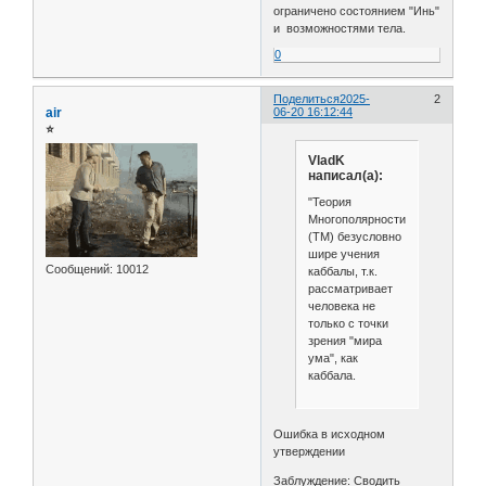
ограничено состоянием "Инь"
и возможностями тела.
0
Поделиться
2025-
2
air
06-20 16:12:44
⭐
VladK
написал(а):
"Теория
Многополярности"
(ТМ) безусловно
шире учения
Сообщений:
10012
каббалы, т.к.
рассматривает
человека не
только с точки
зрения "мира
ума", как
каббала.
Ошибка в исходном
утверждении
Заблуждение: Сводить