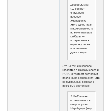
Дерево Жизни
(10 сфирот)
описывает
процесс
эманации из
этого единства в
множественность,
но конечная цель
каббалы —
возвращение к
единству через
исправление
души и мира.
Это не так, и в каббале
говорится о НОВОМ свете и
НОВОМ третьем состоянии
после Мира сокращения. Это
не буквальный возврат к
прежнему состоянию.
2. Каббала не
ограничивается
«миром ума»
Мир Ацилут (мир