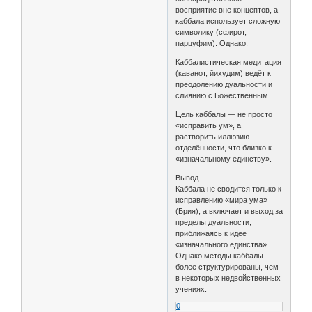
восприятие вне концептов, а
каббала использует сложную
символику (сфирот,
парцуфим). Однако:
Каббалистическая медитация
(каванот, йихудим) ведёт к
преодолению дуальности и
слиянию с Божественным.
Цель каббалы — не просто
«исправить ум», а
растворить иллюзию
отделённости, что близко к
«изначальному единству».
Вывод
Каббала не сводится только к
исправлению «мира ума»
(Брия), а включает и выход за
пределы дуальности,
приближаясь к идее
«изначального единства».
Однако методы каббалы
более структурированы, чем
в некоторых недвойственных
учениях.
0