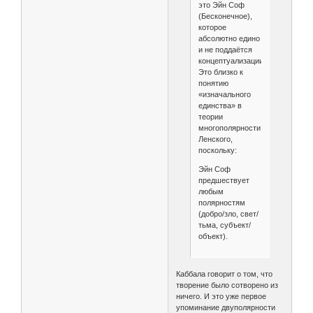
это Эйн Соф
(Бесконечное),
которое
абсолютно едино
и не поддаётся
концептуализации.
Это близко к
понятию
«изначального
единства» в
теории
многополярности
Ленского,
поскольку:
Эйн Соф
предшествует
любым
полярностям
(добро/зло, свет/
тьма, субъект/
объект).
Каббала говорит о том, что
творение было сотворено из
ничего. И это уже первое
упоминание двуполярности