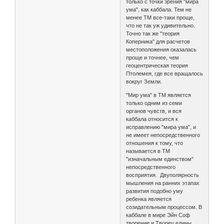
только с точки зрения "мира
ума", как каббала. Тем не
менее ТМ все-таки проще,
что не так уж удивительно.
Точно так же "теория
Коперника" для расчетов
местоположения оказалась
проще и точнее, чем
геоцентрическая теория
Птолемея, где все вращалось
вокруг Земли.
"Мир ума" в ТМ является
только одним из семи
органов чувств, и вся
каббала относится к
исправлению "мира ума", и
не имеет непосредственного
отношения к тому, что
называется в ТМ
"изначальным единством"
непосредственного
восприятия. Двуполярность
мышления на ранних этапах
развития подобно уму
ребенка является
созидательным процессом. В
каббале в мире Эйн Соф
творение и Творец едины.