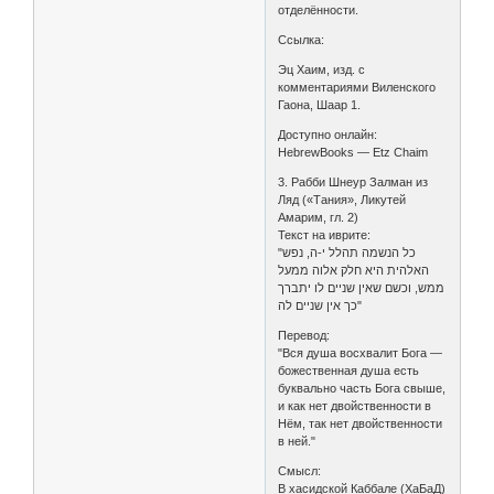
отделённости.
Ссылка:
Эц Хаим, изд. с
комментариями Виленского
Гаона, Шаар 1.
Доступно онлайн:
HebrewBooks — Etz Chaim
3. Рабби Шнеур Залман из
Ляд («Тания», Ликутей
Амарим, гл. 2)
Текст на иврите:
"כל הנשמה תהלל י-ה, נפש
האלהית היא חלק אלוה ממעל
ממש, וכשם שאין שניים לו יתברך
כך אין שניים לה"
Перевод:
"Вся душа восхвалит Бога —
божественная душа есть
буквально часть Бога свыше,
и как нет двойственности в
Нём, так нет двойственности
в ней."
Смысл:
В хасидской Каббале (ХаБаД)