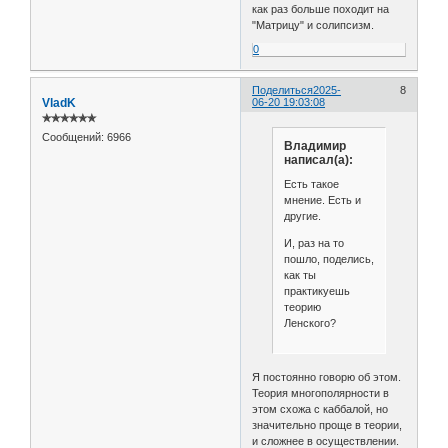
как раз больше походит на
"Матрицу" и солипсизм.
0
Поделиться
2025-
8
VladK
06-20 19:03:08
✯✯✯✯✯✯
Сообщений:
6966
Владимир
написал(а):
Есть такое
мнение. Есть и
другие.
И, раз на то
пошло, поделись,
как ты
практикуешь
теорию
Ленского?
Я постоянно говорю об этом.
Теория многополярности в
этом схожа с каббалой, но
значительно проще в теории,
и сложнее в осуществлении.