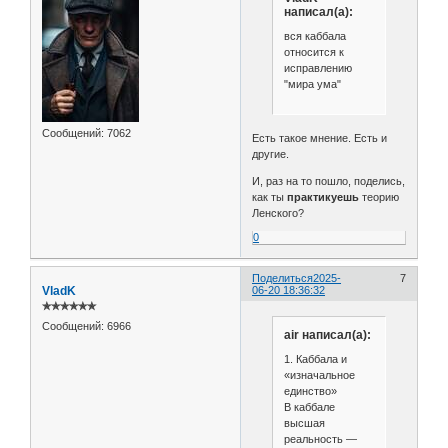
написал(а):
вся каббала
относится к
исправлению
"мира ума"
Сообщений:
7062
Есть такое мнение. Есть и
другие.
И, раз на то пошло, поделись,
как ты
практикуешь
теорию
Ленского?
0
Поделиться
2025-
7
VladK
06-20 18:36:32
✯✯✯✯✯✯
Сообщений:
6966
air написал(а):
1. Каббала и
«изначальное
единство»
В каббале
высшая
реальность —