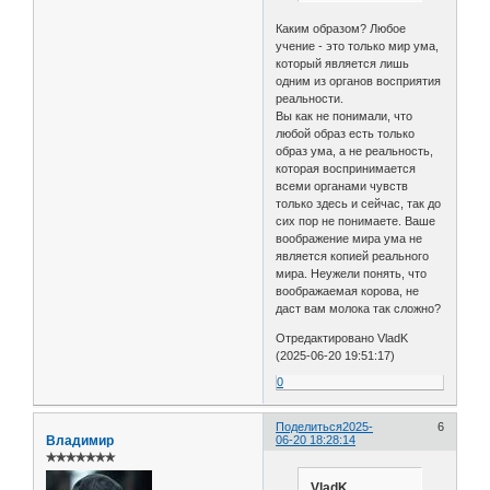
Каким образом? Любое
учение - это только мир ума,
который является лишь
одним из органов восприятия
реальности.
Вы как не понимали, что
любой образ есть только
образ ума, а не реальность,
которая воспринимается
всеми органами чувств
только здесь и сейчас, так до
сих пор не понимаете. Ваше
воображение мира ума не
является копией реального
мира. Неужели понять, что
воображаемая корова, не
даст вам молока так сложно?
Отредактировано VladK
(2025-06-20 19:51:17)
0
Поделиться
2025-
6
Владимир
06-20 18:28:14
✯✯✯✯✯✯✯
VladK