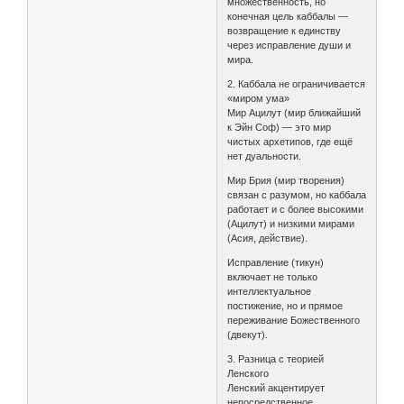
множественность, но
конечная цель каббалы —
возвращение к единству
через исправление души и
мира.
2. Каббала не ограничивается
«миром ума»
Мир Ацилут (мир ближайший
к Эйн Соф) — это мир
чистых архетипов, где ещё
нет дуальности.
Мир Брия (мир творения)
связан с разумом, но каббала
работает и с более высокими
(Ацилут) и низкими мирами
(Асия, действие).
Исправление (тикун)
включает не только
интеллектуальное
постижение, но и прямое
переживание Божественного
(двекут).
3. Разница с теорией
Ленского
Ленский акцентирует
непосредственное