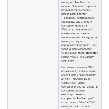
мира ума. Так Лао-Цзы
говорит: "Сильное и крепкое
разрушается, а слабое и
гибкое развивается".
"Твердость, окаменелость" -
это показатель старости
состояния мира ума,
"Гибкость, подвижность" -
показатель состояния
молодости ума. Ум мудреца
молод, потому и
определяется мудрость, как
"осознанная молодость".
"Осознание" здесь относится
к миру ума, а не к Самому
Сознанию.
Состояние Сознания "Ян"
называется в ТМ внешним
состоянием и "раскрытием",
а "Инь" - внутренним и
"закрытием". Этим
состояниям соответствуют и
состояние органов
непосредственного
восприятия. Но "мир ума"
есть только в "Инь", в "Ян"
мира ума нет от слова