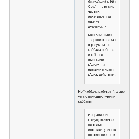
ближайший к Эйн
Соф) — это мир
чистых
архетипов, где
ещё нет
дуальности.
Мир Брия (мир
творения) связан
с разумом, но
каббала работает
и с более
высокими
(Ацилут) и
низкими мирами
(Асия, действие).
Не "каббала работает", а мир
ума с помощью учения
каббалы.
Исправление
(тикун) включает
не только
интеллектуальное
постижение, но и