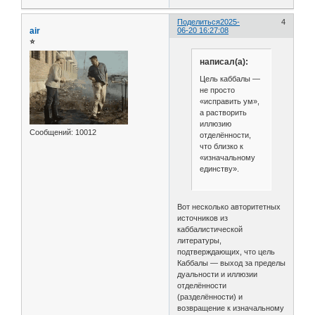
Поделиться
2025-
4
air
06-20 16:27:08
⭐
написал(а):
Цель каббалы —
не просто
«исправить ум»,
а растворить
иллюзию
Сообщений:
10012
отделённости,
что близко к
«изначальному
единству».
Вот несколько авторитетных
источников из
каббалистической
литературы,
подтверждающих, что цель
Каббалы — выход за пределы
дуальности и иллюзии
отделённости
(разделённости) и
возвращение к изначальному