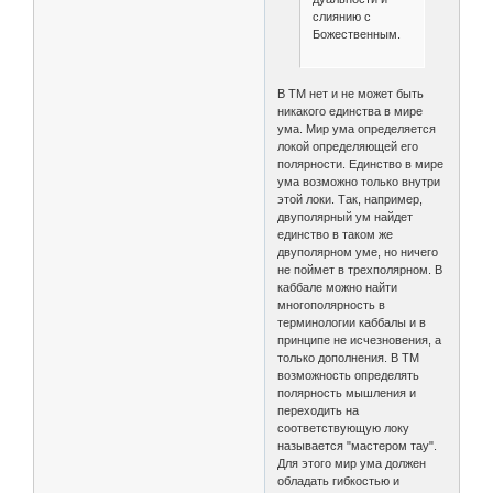
слиянию с
Божественным.
В ТМ нет и не может быть
никакого единства в мире
ума. Мир ума определяется
локой определяющей его
полярности. Единство в мире
ума возможно только внутри
этой локи. Так, например,
двуполярный ум найдет
единство в таком же
двуполярном уме, но ничего
не поймет в трехполярном. В
каббале можно найти
многополярность в
терминологии каббалы и в
принципе не исчезновения, а
только дополнения. В ТМ
возможность определять
полярность мышления и
переходить на
соответствующую локу
называется "мастером тау".
Для этого мир ума должен
обладать гибкостью и