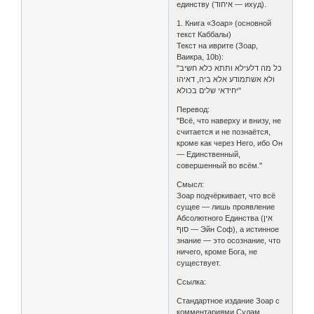
единству (איחוד — ихуд).
1. Книга «Зоар» (основной
текст Каббалы)
Текст на иврите (Зоар,
Ваикра, 10b):
"כל מה דלעילא ותתא כלא חשיב
ולא אשתמודע אלא ביה, דאיהו
יחידאי שלים בכולא"
Перевод:
"Всё, что наверху и внизу, не
считается и не познаётся,
кроме как через Него, ибо Он
— Единственный,
совершенный во всём."
Смысл:
Зоар подчёркивает, что всё
сущее — лишь проявление
Абсолютного Единства (אין
סוף — Эйн Соф), а истинное
знание — это осознание, что
ничего, кроме Бога, не
существует.
Ссылка:
Стандартное издание Зоар с
комментариями Сулам