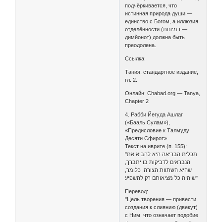
подчёркивается, что
истинная природа души —
единство с Богом, а иллюзия
отделённости (דמיונות —
димйонот) должна быть
преодолена.
Ссылка:
Тания, стандартное издание,
гл. 2.
Онлайн: Chabad.org — Tanya,
Chapter 2
4. Рабби Йегуда Ашлаг
(«Бааль Сулам»),
«Предисловие к Талмуду
Десяти Сфирот»
Текст на иврите (п. 155):
"תכלית הבריאה היא להביא את
הנבראים לדביקות בו יתברך,
שהיא השתוות הצורה, כלומר,
שיהיה כל מציאותם רק להשפיע"
Перевод:
"Цель творения — привести
создания к слиянию (двекут)
с Ним, что означает подобие