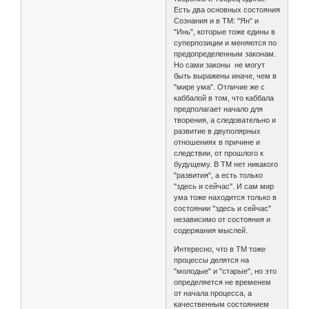
Есть два основных состояния
Сознания и в ТМ: "Ян" и
"Инь", которые тоже едины в
суперпозиции и меняются по
предопределенным законам.
Но сами законы не могут
быть выражены иначе, чем в
"мире ума". Отличие же с
каббалой в том, что каббала
предполагает начало для
творения, а следовательно и
развитие в двуполярных
отношениях в причине и
следствии, от прошлого к
будущему. В ТМ нет никакого
"развития", а есть только
"здесь и сейчас". И сам мир
ума тоже находится только в
состоянии "здесь и сейчас"
независимо от состояния и
содержания мыслей.
Интересно, что в ТМ тоже
процессы делятся на
"молодые" и "старые", но это
определяется не временем
от начала процесса, а
качественным состоянием