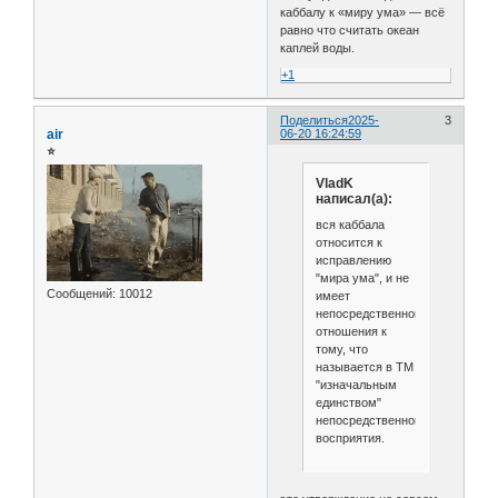
каббалу к «миру ума» — всё
равно что считать океан
каплей воды.
+1
Поделиться
2025-
3
air
06-20 16:24:59
⭐
VladK
написал(а):
вся каббала
относится к
исправлению
"мира ума", и не
Сообщений:
10012
имеет
непосредственного
отношения к
тому, что
называется в ТМ
"изначальным
единством"
непосредственного
восприятия.