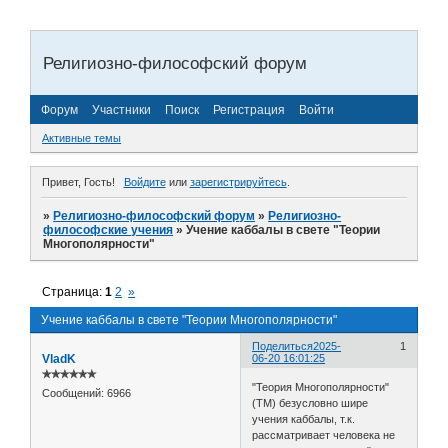
Религиозно-философский форум
Форум
Участники
Поиск
Регистрация
Войти
Активные темы
Привет, Гость!
Войдите
или
зарегистрируйтесь
.
»
Религиозно-философский форум
»
Религиозно-
философские учения
»
Учение каббалы в свете "Теории
Многополярности"
Страница:
1
2
»
Учение каббалы в свете "Теории Многополярности"
Поделиться
2025-
1
VladK
06-20 16:01:25
✯✯✯✯✯✯
"Теория Многополярности"
Сообщений:
6966
(ТМ) безусловно шире
учения каббалы, т.к.
рассматривает человека не