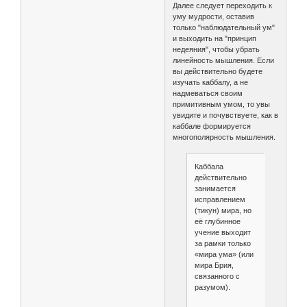
Далее следует переходить к
уму мудрости, оставив
только "наблюдательный ум"
и выходить на "принцип
недеяния", чтобы убрать
линейность мышления. Если
вы действительно будете
изучать каббалу, а не
надмеваться своим
примитивным умом, то увы
увидите и почувствуете, как в
каббале формируется
многополярность мышления.
Каббала
действительно
занимается
исправлением
(тикун) мира, но
её глубинное
учение выходит
за рамки только
«мира ума» (или
мира Брия,
связанного с
разумом).