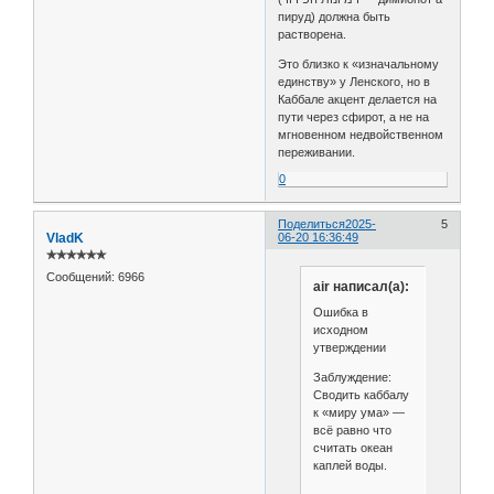
пируд) должна быть
растворена.
Это близко к «изначальному
единству» у Ленского, но в
Каббале акцент делается на
пути через сфирот, а не на
мгновенном недвойственном
переживании.
0
Поделиться
2025-
5
VladK
06-20 16:36:49
✯✯✯✯✯✯
Сообщений:
6966
air написал(а):
Ошибка в
исходном
утверждении
Заблуждение:
Сводить каббалу
к «миру ума» —
всё равно что
считать океан
каплей воды.