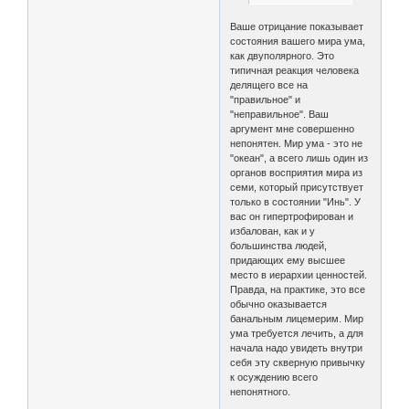
Ваше отрицание показывает
состояния вашего мира ума,
как двуполярного. Это
типичная реакция человека
делящего все на
"правильное" и
"неправильное". Ваш
аргумент мне совершенно
непонятен. Мир ума - это не
"океан", а всего лишь один из
органов восприятия мира из
семи, который присутствует
только в состоянии "Инь". У
вас он гипертрофирован и
избалован, как и у
большинства людей,
придающих ему высшее
место в иерархии ценностей.
Правда, на практике, это все
обычно оказывается
банальным лицемерим. Мир
ума требуется лечить, а для
начала надо увидеть внутри
себя эту скверную привычку
к осуждению всего
непонятного.