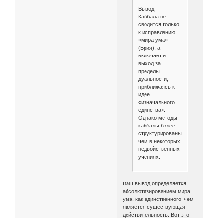
Вывод
Каббала не
сводится только
к исправлению
«мира ума»
(Брия), а
включает и
выход за
пределы
дуальности,
приближаясь к
идее
«изначального
единства».
Однако методы
каббалы более
структурированы,
чем в некоторых
недвойственных
учениях.
Ваш вывод определяется
абсолютизированием мира
ума, как единственного, чем
является существующая
действительность. Вот это