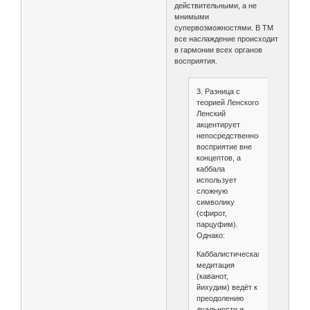
действительными, а не
мнимыми
супервозможностями. В ТМ
все наслаждение происходит
в гармонии всех органов
восприятия.
3. Разница с
теорией Ленского
Ленский
акцентирует
непосредственное
восприятие вне
концептов, а
каббала
использует
сложную
символику
(сфирот,
парцуфим).
Однако:
Каббалистическая
медитация
(каванот,
йихудим) ведёт к
преодолению
дуальности и