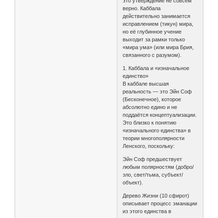
это утверждение не совсем
верно. Каббала
действительно занимается
исправлением (тикун) мира,
но её глубинное учение
выходит за рамки только
«мира ума» (или мира Брия,
связанного с разумом).
1. Каббала и «изначальное
единство»
В каббале высшая
реальность — это Эйн Соф
(Бесконечное), которое
абсолютно едино и не
поддаётся концептуализации.
Это близко к понятию
«изначального единства» в
теории многополярности
Ленского, поскольку:
Эйн Соф предшествует
любым полярностям (добро/
зло, свет/тьма, субъект/
объект).
Дерево Жизни (10 сфирот)
описывает процесс эманации
из этого единства в