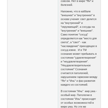
совсем. Нет в мире "Ян" и
болезней.
Напомню, что в каббале
"внешнее" и "внутреннее" в
основе учения: свет делится
на "внутренний" и
"окружающий", а сосуды на
"внутренние" и "внешние".
Само понятие "сосуд"
определяется как "место для
света", а "свет" - как
"наслаждение" приходящее в
сосуд извне. И в ТМ
сознание может пребывать в
состоянии "удовлетворения"
и "неудовлетворения".
"Неудовлетворительное
состояние" Сознания
считается патологией,
нарушением гармонии между
"Ян" и "Инь" и фаз развития
каждого из состояний.
В состоянии "Инь" мир ума -
особый мир. Патологии в
состоянии "Инь" происходят
от особых возможностей в
мире ума. Но эти же