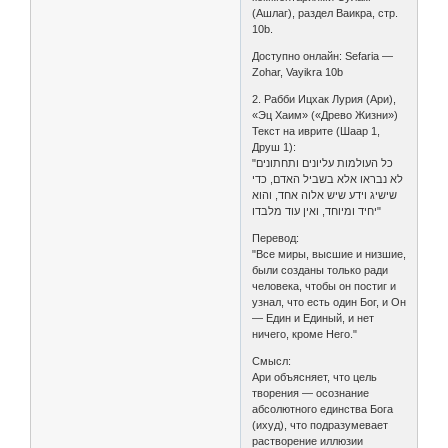
(Ашлаг), раздел Ваикра, стр.
10b.
Доступно онлайн: Sefaria —
Zohar, Vayikra 10b
2. Рабби Ицхак Лурия (Ари),
«Эц Хаим» («Древо Жизни»)
Текст на иврите (Шаар 1,
Друш 1):
"כל העולמות עליונים ותחתונים
לא נבראו אלא בשביל האדם, כדי
שישיג וידע שיש אלוה אחד, והוא
יחיד ומיוחד, ואין עוד מלבדו"
Перевод:
"Все миры, высшие и низшие,
были созданы только ради
человека, чтобы он постиг и
узнал, что есть один Бог, и Он
— Един и Единый, и нет
ничего, кроме Него."
Смысл:
Ари объясняет, что цель
творения — осознание
абсолютного единства Бога
(ихуд), что подразумевает
растворение иллюзии