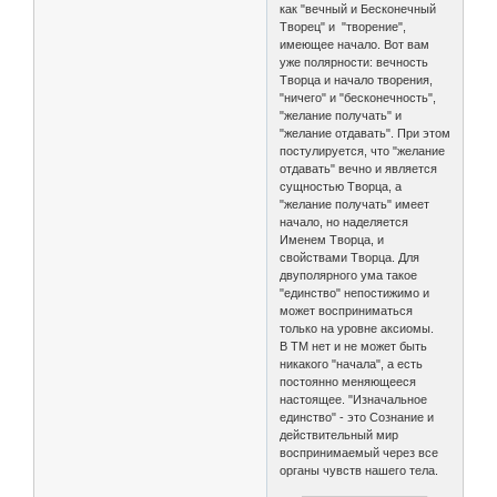
как "вечный и Бесконечный
Творец" и "творение",
имеющее начало. Вот вам
уже полярности: вечность
Творца и начало творения,
"ничего" и "бесконечность",
"желание получать" и
"желание отдавать". При этом
постулируется, что "желание
отдавать" вечно и является
сущностью Творца, а
"желание получать" имеет
начало, но наделяется
Именем Творца, и
свойствами Творца. Для
двуполярного ума такое
"единство" непостижимо и
может восприниматься
только на уровне аксиомы.
В ТМ нет и не может быть
никакого "начала", а есть
постоянно меняющееся
настоящее. "Изначальное
единство" - это Сознание и
действительный мир
воспринимаемый через все
органы чувств нашего тела.