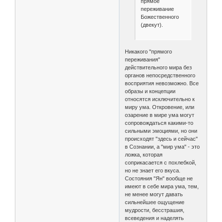
прямое
переживание
Божественного
(двекут).
Никакого "прямого
переживания"
действительного мира без
органов непосредственного
восприятия невозможно. Все
образы и концепции
относятся исключительно к
миру ума. Откровение, или
озарение в мире ума могут
сопровождаться какими-то
сильными эмоциями, но они
происходят "здесь и сейчас"
в Сознании, а "мир ума" - это
ложка, которая
соприкасается с похлебкой,
но не знает его вкуса.
Состояния "Ян" вообще не
имеют в себе мира ума, тем,
не менее могут давать
сильнейшее ощущение
мудрости, бесстрашия,
всеведения и наделять