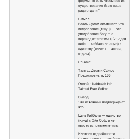
формы, то есть чтобы всё их
существование было лишь
ради отдачи."
Смысл:
Бааль Сулам объясняет, что
исправление (тикун) — это
уподобление Богу, т. е.
переход от эгоизма (קבלה для
себя — каббала ле-ацмо) к
единству (השפעה — ашпаа,
отдача).
Ссылка:
Талмуд Десяти Сфирот,
Предисловие, п. 155.
Онлайн: Kabbalah.info —
Talmud Eser Sefirot
Вывод
Эти источники подтверждают,
что:
Цель Каббалы — единство
(ихуд) с Эйн Соф, а не
просто исправление ума.
Иллюзия отделённости
(דמיונות הפירוד — димйонот а-