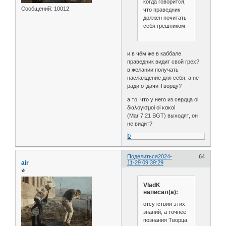
когда говорится,
Сообщений:
10012
что праведник
должен почитать
себя грешником
и в чём же в каббале
праведник видит свой грех?
в желании получать
наслаждение для себя, а не
ради отдачи Творцу?
а то, что у него из сердца οἱ
διαλογισμοὶ οἱ κακοὶ
(Mar 7:21 BGT) выходят, он
не видит?
0
Поделиться
2024-
64
air
11-29 09:39:29
⭐
VladK
написал(а):
отсутствии этих
знаний, а точнее
познания Творца.