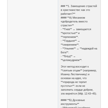
### **1. Замещение страстей
в христианстве: как это
работает?**
#### **А) Механизм
«добродетель вместо
страсти»**
- **Гнев** → замещается
**кротостью** и
**терпением**.
- **Гордыня** →
**смирением**.
- **Уныние** → **надеждой на
Бога**.
- **Блуд** →
**целомудрием**.
Этот метод восходит к
**святым отцам** (например,
Иоанну Лествичнику) и
основан на идее, что
**«природа не терпит
пустоты»**: если не
заполнить сердце добром,
зло вернётся (Мф. 12:43–45).
#### **Б) Духовные
инструменты**
- **Молитва** (особенно