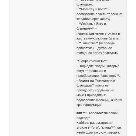
благодать.
- **Молитву и пост** –
ослабление власти телесных
желаний через аскезу.
- **Любовь к Богу и
ближнему** –
перенаправление эгоизма в
жертвенную любовь (агапе).
- **Таинства** (исповедь,
причастие) – духовное
очищение через благодать.
**Эффективность:**
- Подходит людям, которые
ищут **прощение и
преображение через веру**.
- Акцент на **смирении и
благодати** помогает
преодолеть гордыню, но
может приводить к
подавлению желаний, а не их
трансформации.
### **2. Каббалистический
подход**
Каббала рассматривает
эгоизм (**"эго", "клипа"**) как
необходимую силу, которую