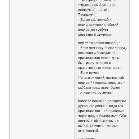
**трансформирует его в
инструмент связи с
Творцом**.
- Более системный и
психологически глубокий
подход, но требует
серьезного изучения.
### **Что эффективнее?**
- Если человеку ближе **вера,
покаяние и благодать** –
христианство может дать
быстрое утешение и
нравственные ориентиры.
- Если нужен
**аналитический, системный
подход** к исправлению эго –
каббала предлагает более
точные инструменты.
Каббала ближе к **психологии
духовного роста**, тогда как
христианство – к **спасению
через веру и благодать**. Обе
системы эффективны, но
выбор зависит от личных
склонностей.
**Вывод:**