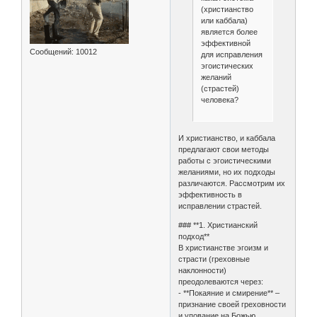
(христианство
или каббала)
является более
эффективной
Сообщений:
10012
для исправления
эгоистических
желаний
(страстей)
человека?
И христианство, и каббала
предлагают свои методы
работы с эгоистическими
желаниями, но их подходы
различаются. Рассмотрим их
эффективность в
исправлении страстей.
### **1. Христианский
подход**
В христианстве эгоизм и
страсти (греховные
наклонности)
преодолеваются через:
- **Покаяние и смирение** –
признание своей греховности
и упование на Божью