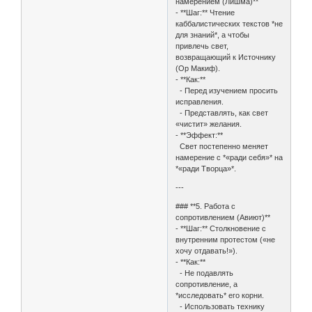
намерением (Лишма)**
- **Шаг:** Чтение
каббалистических текстов *не
для знаний*, а чтобы
привлечь свет,
возвращающий к Источнику
(Ор Макиф).
- **Как:**
- Перед изучением просить
исправления.
- Представлять, как свет
«чистит» желания.
- **Эффект:**
Свет постепенно меняет
намерение с *«ради себя»* на
*«ради Творца»*.
---
### **5. Работа с
сопротивлением (Авиют)**
- **Шаг:** Столкновение с
внутренним протестом («не
хочу отдавать!»).
- **Как:**
- Не подавлять
сопротивление, а
*исследовать* его корни.
- Использовать технику