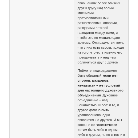
отношениях более близких
друг к другу над всеми
мнениями
противоположными,
разногласиями, спорами,
раздорами, что всё
находится между ними, и
чтобы это не мешало одно
другому. Они радуются тому,
что у них есть ссоры, исходя
из того, что есть именно что
преодолевать и над чем
сближаться друг с другом.
Поймите, подход должен
быть обратный:
если нет
споров, раздоров,
ненависти – нет условий
для настоящего духовного
объединения
. Духовное
объединение – над
ненавистью. И оба: и то, и
другое должно быть
уравновешено, одно
относительно другого. И мы
конечно же эгоистически
хотим быть либо в одном,
либо в другом, но не в том и в