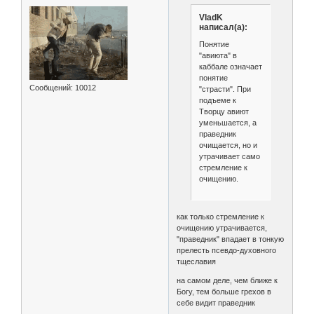
VladK
написал(а):
Понятие
"авиюта" в
каббале означает
понятие
Сообщений:
10012
"страсти". При
подъеме к
Творцу авиют
уменьшается, а
праведник
очищается, но и
утрачивает само
стремление к
очищению.
как только стремление к
очищению утрачивается,
"праведник" впадает в тонкую
прелесть псевдо-духовного
тщеславия
на самом деле, чем ближе к
Богу, тем больше грехов в
себе видит праведник