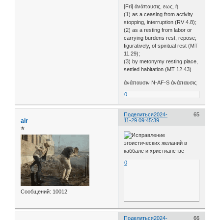
[Fri] ἀνάπαυσις, εως, ἡ
(1) as a ceasing from activity
stopping, interruption (RV 4.8);
(2) as a resting from labor or
carrying burdens rest, repose;
figuratively, of spiritual rest (MT
11.29);
(3) by metonymy resting place,
settled habitation (MT 12.43)
ἀνάπαυσιν N-AF-S ἀνάπαυσις
0
Поделиться
2024-
65
air
11-29 09:45:39
⭐
0
Сообщений:
10012
Поделиться
2024-
66