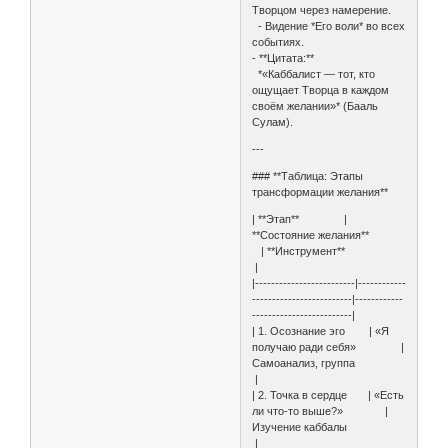
Творцом через намерение.
- Видение *Его воли* во всех
событиях.
- **Цитата:**
*«Каббалист — тот, кто
ощущает Творца в каждом
своём желании»* (Бааль
Сулам).
---
### **Таблица: Этапы
трансформации желания**
| **Этап** |
**Состояние желания**
| **Инструмент**
|
|-------------------------|------------
-------------------------|------------
-------------------------|
| 1. Осознание эго | «Я
получаю ради себя» |
Самоанализ, группа
|
| 2. Точка в сердце | «Есть
ли что-то выше?» |
Изучение каббалы
|