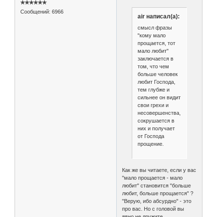
✯✯✯✯✯✯
Сообщений:
6966
air написал(а):
смысл фразы
"кому мало
прощается, тот
мало любит"
заключается в
том, что чем
больше человек
любит Господа,
тем глубже и
сильнее он видит
свои грехи и
несовершенства,
сокрушается в
них и получает
от Господа
прощение.
Как же вы читаете, если у вас
"мало прощается - мало
любит" становится "больше
любит, больше прощается" ?
"Верую, ибо абсурдно" - это
про вас. Но с головой вы
явно не дружите.