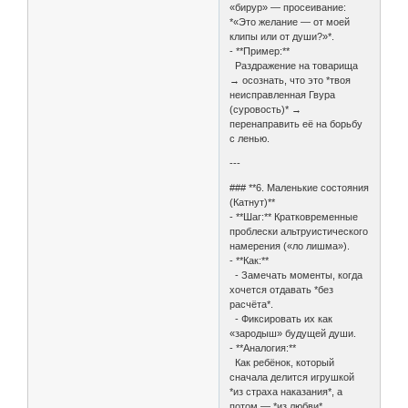
«бирур» — просеивание:
*«Это желание — от моей
клипы или от души?»*.
- **Пример:**
Раздражение на товарища
→ осознать, что это *твоя
неисправленная Гвура
(суровость)* →
перенаправить её на борьбу
с ленью.
---
### **6. Маленькие состояния
(Катнут)**
- **Шаг:** Кратковременные
проблески альтруистического
намерения («ло лишма»).
- **Как:**
- Замечать моменты, когда
хочется отдавать *без
расчёта*.
- Фиксировать их как
«зародыш» будущей души.
- **Аналогия:**
Как ребёнок, который
сначала делится игрушкой
*из страха наказания*, а
потом — *из любви*.