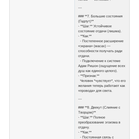
---
### **7. Большие состояния
(Гадлут)**
- **Шаг:** Устойчивое
состояние отдачи (лишма).
- **Как:**
- Постепенное расширение
«экрана» (масах) —
способности получать ради
отдачи.
- Подключение к системе
Адам Ришон (ощущение всех
душ как единого целого).
- **Признак:**
Человек *чувствует*, что его
желания теперь работают как
«провода» для света.
---
### **8. Двекут (Слияние с
Творцом)**
- **Шаг:** Полное
преобразование эгоизма в
отдачу.
- **Как:**
- Постоянная связь с