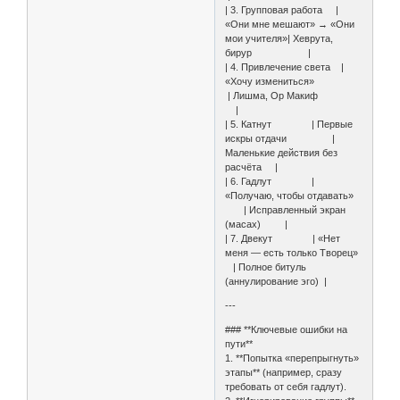
| 3. Групповая работа |
«Они мне мешают» → «Они
мои учителя»| Хеврута,
бирур |
| 4. Привлечение света |
«Хочу измениться»
| Лишма, Ор Макиф
|
| 5. Катнут | Первые
искры отдачи |
Маленькие действия без
расчёта |
| 6. Гадлут |
«Получаю, чтобы отдавать»
| Исправленный экран
(масах) |
| 7. Двекут | «Нет
меня — есть только Творец»
| Полное битуль
(аннулирование эго) |
---
### **Ключевые ошибки на
пути**
1. **Попытка «перепрыгнуть»
этапы** (например, сразу
требовать от себя гадлут).