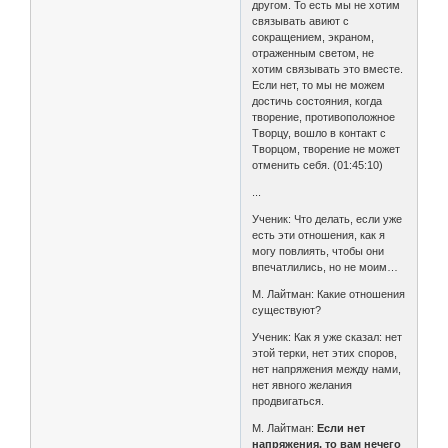
другом. То есть мы не хотим
связывать авиют с
сокращением, экраном,
отраженным светом, не
хотим связывать это вместе.
Если нет, то мы не можем
достичь состояния, когда
творение, противоположное
Творцу, вошло в контакт с
Творцом, творение не может
отменить себя. (01:45:10)
...
Ученик: Что делать, если уже
есть эти отношения, как я
могу повлиять, чтобы они
впечатлились, но не моим…
М. Лайтман: Какие отношения
существуют?
Ученик: Как я уже сказал: нет
этой терки, нет этих споров,
нет напряжения между нами,
нет явного желания
продвигаться.
М. Лайтман:
Если нет
напряжения, то вам нечего