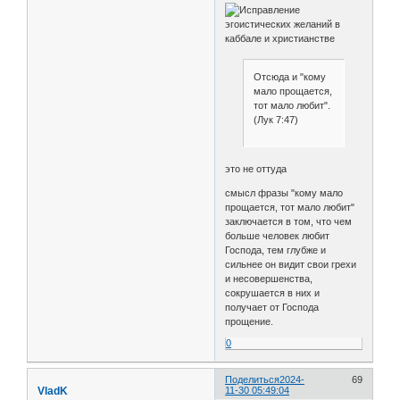
Отсюда и "кому
мало прощается,
тот мало любит".
(Лук 7:47)
это не оттуда
смысл фразы "кому мало
прощается, тот мало любит"
заключается в том, что чем
больше человек любит
Господа, тем глубже и
сильнее он видит свои грехи
и несовершенства,
сокрушается в них и
получает от Господа
прощение.
0
Поделиться
2024-
69
VladK
11-30 05:49:04