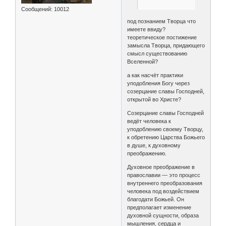
Сообщений:
10012
под познанием Творца что
имеете ввиду?
теоретическое постижение
замысла Творца, придающего
смысл существованию
Вселенной?
а как насчёт практики
уподобления Богу через
созерцание славы Господней,
открытой во Христе?
Созерцание славы Господней
ведёт человека к
уподоблению своему Творцу,
к обретению Царства Божьего
в душе, к духовному
преображению.
Духовное преображение в
православии — это процесс
внутреннего преобразования
человека под воздействием
благодати Божьей. Он
предполагает изменение
духовной сущности, образа
мышления, сердца и