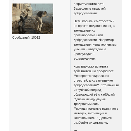
в христианстве есть
Замещение страстей
добродетелями:
Цель борьбы со страстями -
не просто подавление их, а
замещение их
противоположными
Сообщений:
10012
добродетелями. Например,
замещение гнева терпением,
уныния – надеждой, а
чревоугодия –
воздержанием.
христианская аскетика
действительно предлагает
**не просто подавление
страстей, а их замещение
добродетелями**. Это важный
и глубокий подход,
сближающий её с каббалой.
Однако между двумя
традициями есть
**принципиальные различия в
методах, мотивации и
конечной цели**. Давайте
разберём их детально.
---