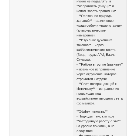
нужно не подавлять, а
**исправлять (тикун)** и
использовать правильно:
- **Осознание природы
желаний** – различение
«ради себя» и «ради отдачи»
(альтруистическое
намерение).
- **Изучение духовных
законов** – через
каббалистические тексты
(Зоар, труды АРИ, Бааль
Сулама).
- **Работа в группе (равные)**
– взаимное исправление
через окружение, которое
стремится к отдаче.
- **Свет, возвращающий к
Источнику** – исправление
происходит под
воздействием высшего света
(ор макиф).
**Эффективность:**
- Подходит тем, кто ищет
**методичную работу с эго**
на уровне причины, а не
следствия.
- Не отрицает эгоизм, а