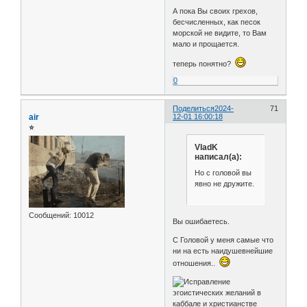
А пока Вы своих грехов,
бесчисленных, как песок
морской не видите, то Вам
мало и прощается.
теперь понятно?
0
Поделиться
2024-
71
air
12-01 16:00:18
⭐
VladK
написал(а):
Но с головой вы
явно не дружите.
Сообщений:
10012
Вы ошибаетесь.
С Головой у меня самые что
ни на есть наидушевнейшие
отношения..