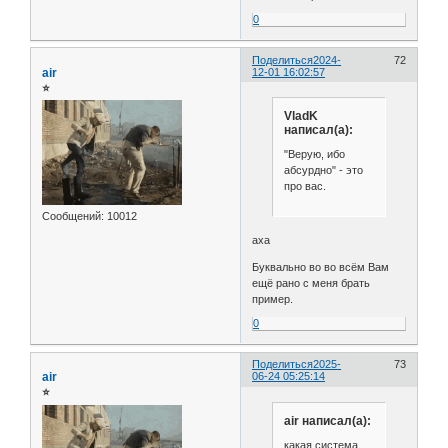
0
Поделиться
2024-
72
air
12-01 16:02:57
⭐
VladK
написал(а):
"Верую, ибо
абсурдно" - это
про вас.
Сообщений:
10012
аха
Буквально во во всём Вам
ещё рано с меня брать
пример.
0
Поделиться
2025-
73
air
06-24 05:25:14
⭐
air написал(а):
какая система