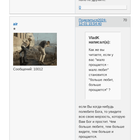
0
Поделиться
2024-
70
air
12-01 15:54:40
⭐
VladK
написал(а):
Как же вы
читаете, если у
вас "мало
прощается -
Сообщений:
10012
мало любит"
становится
"больше любит,
больше
прощается" ?
если Вы когда-нибудь
полюбите Бога, то увидите
всю свою мерзость, которую
Вам Бог и простит. Чем
больше любите, тем больше
видите, тем больше и
прощается.