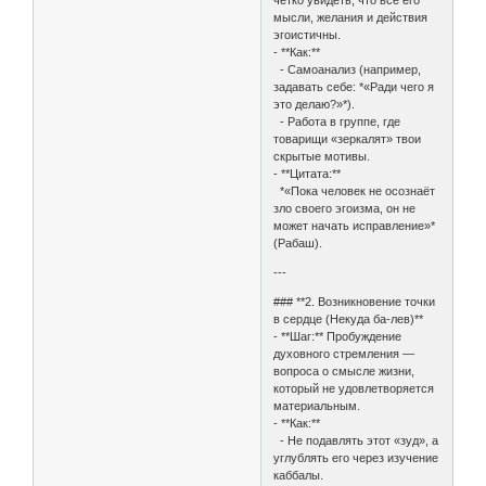
чётко увидеть, что все его
мысли, желания и действия
эгоистичны.
- **Как:**
- Самоанализ (например,
задавать себе: *«Ради чего я
это делаю?»*).
- Работа в группе, где
товарищи «зеркалят» твои
скрытые мотивы.
- **Цитата:**
*«Пока человек не осознаёт
зло своего эгоизма, он не
может начать исправление»*
(Рабаш).
---
### **2. Возникновение точки
в сердце (Некуда ба-лев)**
- **Шаг:** Пробуждение
духовного стремления —
вопроса о смысле жизни,
который не удовлетворяется
материальным.
- **Как:**
- Не подавлять этот «зуд», а
углублять его через изучение
каббалы.