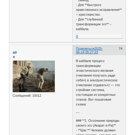
- Для **быстрого
нравственного исправления**
– христианство.
- Для **глубинной
трансформации эго** –
каббала.
0
Поделиться
2025-
74
air
06-24 05:27:23
⭐
В каббале процесс
трансформации
эгоистического желания
(«желания получать ради
себя») в альтруистическое
(«желание отдавать») — это
стройная система,
состоящая из конкретных
Сообщений:
10012
этапов. Вот пошаговая
схема:
---
### **1. Осознание природы
своего эго (Акарат а-Ра)**
- **Шаг:** Человек должен