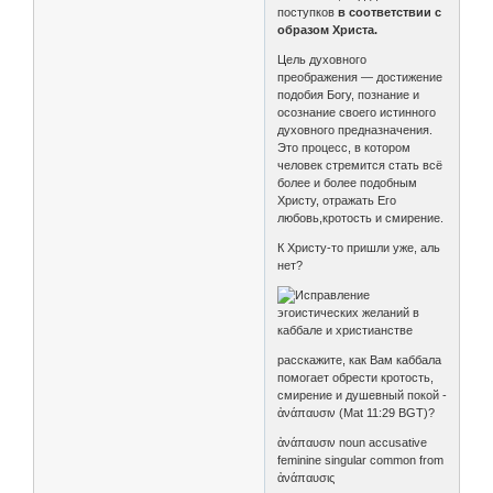
поступков
в соответствии с
образом Христа.
Цель духовного
преображения — достижение
подобия Богу, познание и
осознание своего истинного
духовного предназначения.
Это процесс, в котором
человек стремится стать всё
более и более подобным
Христу, отражать Его
любовь,кротость и смирение.
К Христу-то пришли уже, аль
нет?
расскажите, как Вам каббала
помогает обрести кротость,
смирение и душевный покой -
ἀνάπαυσιν (Mat 11:29 BGT)?
ἀνάπαυσιν noun accusative
feminine singular common from
ἀνάπαυσις