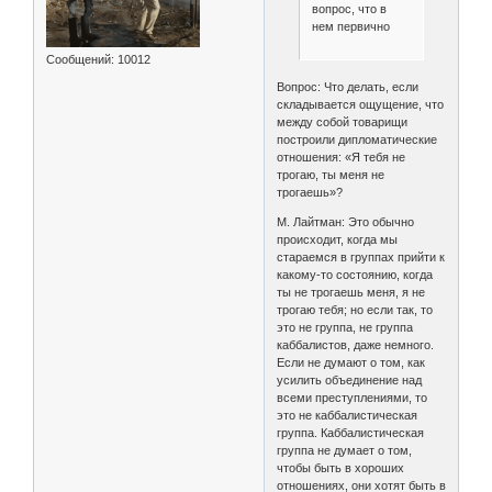
вопрос, что в
нем первично
Сообщений:
10012
Вопрос: Что делать, если
складывается ощущение, что
между собой товарищи
построили дипломатические
отношения: «Я тебя не
трогаю, ты меня не
трогаешь»?
М. Лайтман: Это обычно
происходит, когда мы
стараемся в группах прийти к
какому-то состоянию, когда
ты не трогаешь меня, я не
трогаю тебя; но если так, то
это не группа, не группа
каббалистов, даже немного.
Если не думают о том, как
усилить объединение над
всеми преступлениями, то
это не каббалистическая
группа. Каббалистическая
группа не думает о том,
чтобы быть в хороших
отношениях, они хотят быть в