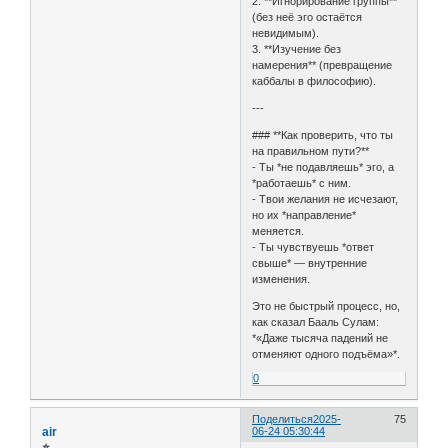
2. **Игнорирование группы**
(без неё эго остаётся
невидимым).
3. **Изучение без
намерения** (превращение
каббалы в философию).
---
### **Как проверить, что ты
на правильном пути?**
- Ты *не подавляешь* эго, а
*работаешь* с ним.
- Твои желания не исчезают,
но их *направление*
меняется.
- Ты чувствуешь *ответ
свыше* — внутренние
изменения.
Это не быстрый процесс, но,
как сказал Бааль Сулам:
*«Даже тысяча падений не
отменяют одного подъёма»*.
0
Поделиться
2025-
75
air
06-24 05:30:44
⭐