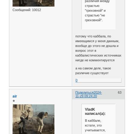
различия между
страстью
Сообщений:
10012
"греховной" и
страстью "не
греховной".
потому что каббала, по
имеющимся у меня данным,
вообще до этого не дошла и
вопрос этот в
каббалистических источниках
нигде не комментируется
а на самом деле, такое
различие существует
0
Поделиться
2024-
63
air
11-29 09:24:20
⭐
VladK
написал(а):
В каббале,
кстати, это
учитывается,