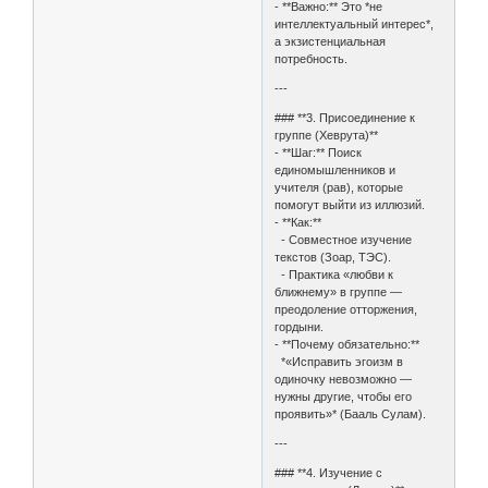
- **Важно:** Это *не
интеллектуальный интерес*,
а экзистенциальная
потребность.
---
### **3. Присоединение к
группе (Хеврута)**
- **Шаг:** Поиск
единомышленников и
учителя (рав), которые
помогут выйти из иллюзий.
- **Как:**
- Совместное изучение
текстов (Зоар, ТЭС).
- Практика «любви к
ближнему» в группе —
преодоление отторжения,
гордыни.
- **Почему обязательно:**
*«Исправить эгоизм в
одиночку невозможно —
нужны другие, чтобы его
проявить»* (Бааль Сулам).
---
### **4. Изучение с