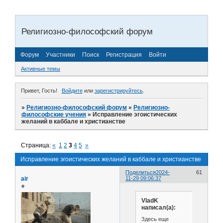
Религиозно-философский форум
Форум
Участники
Поиск
Регистрация
Войти
Активные темы
Привет, Гость!
Войдите
или
зарегистрируйтесь
.
»
Религиозно-философский форум
»
Религиозно-
философские учения
»
Исправление эгоистических
желаний в каббале и христианстве
Страница:
«
1
2
3
4
5
»
Исправление эгоистических желаний в каббале и христианстве
Поделиться
2024-
61
air
11-29 09:06:37
⭐
VladK
написал(а):
Здесь еще