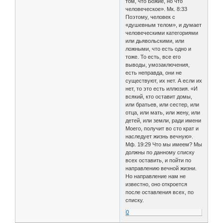
том, что Божие, но что
человеческое». Мк. 8:33
Поэтому, человек с
«душевным телом», и думает
человеческими категориями
или дьявольскими, или
ложными, что есть одно и
тоже. То есть, все его
выводы, умозаключения,
есть неправда, они не
существуют, их нет. А если их
нет, то это есть иллюзия. «И
всякий, кто оставит домы,
или братьев, или сестер, или
отца, или мать, или жену, или
детей, или земли, ради имени
Моего, получит во сто крат и
наследует жизнь вечную».
Мф. 19:29 Что мы имеем? Мы
должны по данному списку
всех оставить, и пойти по
направлению вечной жизни.
Но направление нам не
известно, оно откроется
после оставления всех, по
списку.
0