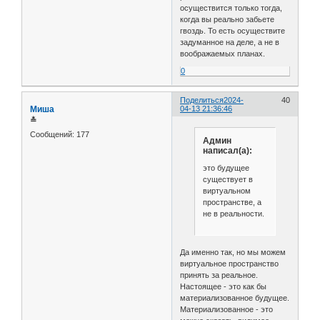
осуществится только тогда,
когда вы реально забьете
гвоздь. То есть осуществите
задуманное на деле, а не в
воображаемых планах.
0
Поделиться
2024-
40
Миша
04-13 21:36:46
≛
Сообщений:
177
Админ
написал(а):
это будущее
существует в
виртуальном
пространстве, а
не в реальности.
Да именно так, но мы можем
виртуальное пространство
принять за реальное.
Настоящее - это как бы
материализованное будущее.
Материализованное - это