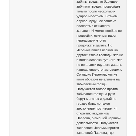
забить гвоздь, то будущее,
забитого гвоздя, произойдет
только после нескольких
ударов молотком. В таком
случае, будущее зависит
полностью от нашего
желания. И может вообще не
произойти, если мы вдруг
передумали что-то
продолжать делать. Но
Иеремия пишет несколько
другое: «знаю Господи, что не
в воле человека путь его, что
не во власти идущего давать
направление стопам своим».
Согласно Иеремии, мы не
коим образом не влияем на
забиваемый гвоздь.
Получается голова против
забивания гвоздя, а руки
берут молоток и давай по
гвоздю бить, но такое
заключение противоречит
открытию академика
Павлова, о высшей нервной
деятельности. Получается
заявления Иеремии против
заявлений Павлова, где