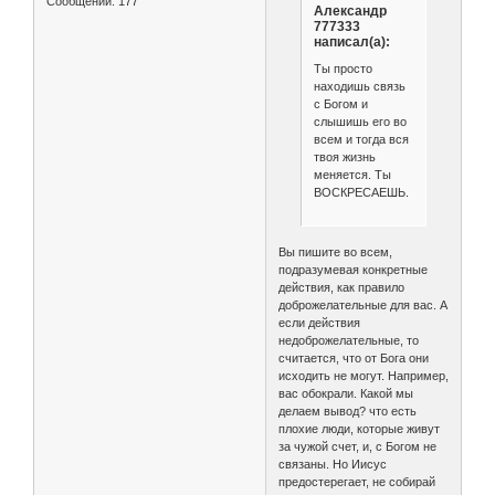
Сообщений:
177
Александр
777333
написал(а):
Ты просто
находишь связь
с Богом и
слышишь его во
всем и тогда вся
твоя жизнь
меняется. Ты
ВОСКРЕСАЕШЬ.
Вы пишите во всем,
подразумевая конкретные
действия, как правило
доброжелательные для вас. А
если действия
недоброжелательные, то
считается, что от Бога они
исходить не могут. Например,
вас обокрали. Какой мы
делаем вывод? что есть
плохие люди, которые живут
за чужой счет, и, с Богом не
связаны. Но Иисус
предостерегает, не собирай