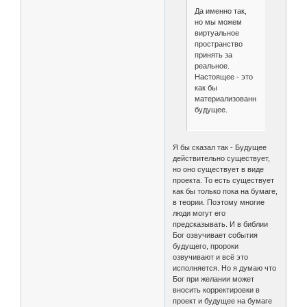
Да именно так,
но мы можем
виртуальное
пространство
принять за
реальное.
Настоящее - это
как бы
материализованное
будущее.
Я бы сказал так - Будущее
действительно существует,
но оно существует в виде
проекта. То есть существует
как бы только пока на бумаге,
в теории. Поэтому многие
люди могут его
предсказывать. И в библии
Бог озвучивает события
будущего, пророки
озвучивают и всё это
исполняется. Но я думаю что
Бог при желании может
вносить корректировки в
проект и будущее на бумаге