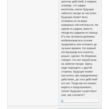
цепочку действий, в первую
очередь, это удары
молотком, иначе будущее
забитого гвоздя не наступит.
Будущее может быть
отложено из-за форс
мажорных обстоятельств. На
одном из ударов, вместо
гвоздя вы ударили по пальцу.
И у вас возникла дилемма,
мобилизовав все усилия
продолжить или отложить до
лучших времен. На первый
взгляд вроде все понятно,
решил, сделал. Но Иеремия
говорит, что нет нашей воли
на забитее гвоздя. Здесь
надо подходить с другой
стороны. Будущее может
наступить при определенных
действиях, до этих действий
его нет. Тогда как его можно
видеть и предсказывать,
значит будущее существует
уже, как считаете?
0