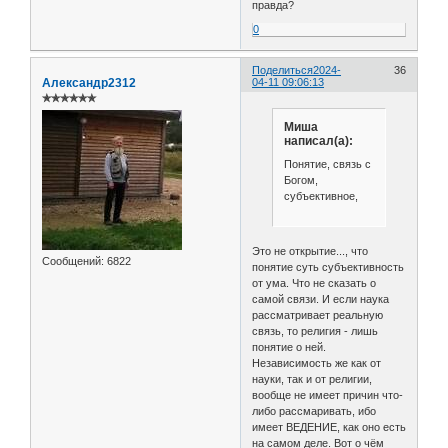
правда?
0
Поделиться
2024-
36
Александр2312
04-11 09:06:13
✯✯✯✯✯✯
Миша
написал(а):
Понятие, связь с
Богом,
субъективное,
Это не открытие..., что
Сообщений:
6822
понятие суть субъективность
от ума. Что не сказать о
самой связи. И если наука
рассматривает реальную
связь, то религия - лишь
понятие о ней.
Независимость же как от
науки, так и от религии,
вообще не имеет причин что-
либо рассмаривать, ибо
имеет ВЕДЕНИЕ, как оно есть
на самом деле. Вот о чём