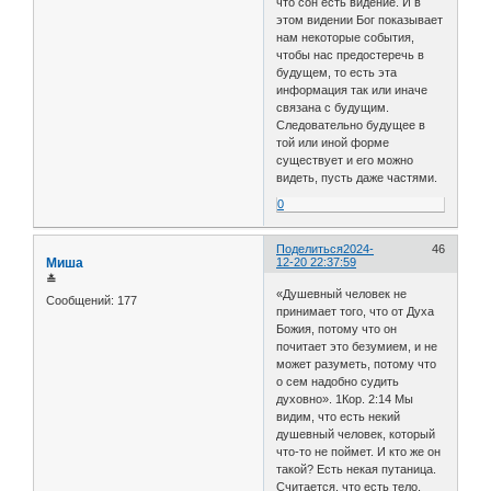
что сон есть видение. И в
этом видении Бог показывает
нам некоторые события,
чтобы нас предостеречь в
будущем, то есть эта
информация так или иначе
связана с будущим.
Следовательно будущее в
той или иной форме
существует и его можно
видеть, пусть даже частями.
0
Поделиться
2024-
46
Миша
12-20 22:37:59
≛
«Душевный человек не
Сообщений:
177
принимает того, что от Духа
Божия, потому что он
почитает это безумием, и не
может разуметь, потому что
о сем надобно судить
духовно». 1Кор. 2:14 Мы
видим, что есть некий
душевный человек, который
что-то не поймет. И кто же он
такой? Есть некая путаница.
Считается, что есть тело,