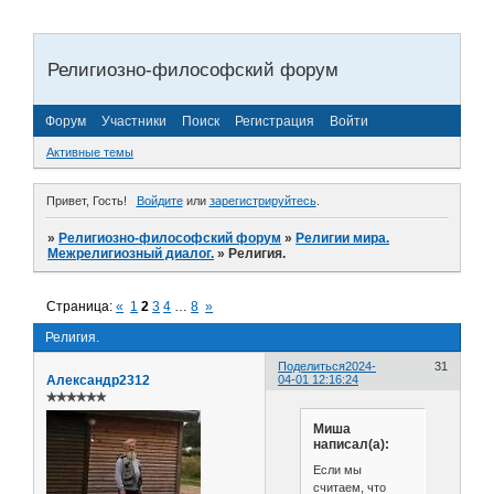
Религиозно-философский форум
Форум
Участники
Поиск
Регистрация
Войти
Активные темы
Привет, Гость!
Войдите
или
зарегистрируйтесь
.
»
Религиозно-философский форум
»
Религии мира.
Межрелигиозный диалог.
»
Религия.
Страница:
«
1
2
3
4
…
8
»
Религия.
Поделиться
2024-
31
Александр2312
04-01 12:16:24
✯✯✯✯✯✯
Миша
написал(а):
Если мы
считаем, что