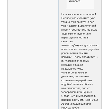
лукавого.
Не вымышляй чего-попало!
Не "всё уже известно" (уже
узнано; уже понято), а всё
уже "нажито" в достаточной
мере, чтобы остальное было
"приложено" верно. Это
переход количества в
качество.
язычеству\людям достаточно
накопленных знаний (подобий
реальности в памяти
психики), чтобы преступить к
их "познанию" особым
методом психики -
мышлением ума;
умным религиозным
деятелям, достаточно
сознанием переработать
подобия\знания в образы
мысли\понятия, для их
"соображения" в Единый
Образ Бытия Мироздания в
психике разумом. (Каин убил
Авеля, а иудеи распяли
Иисуса, грубо -