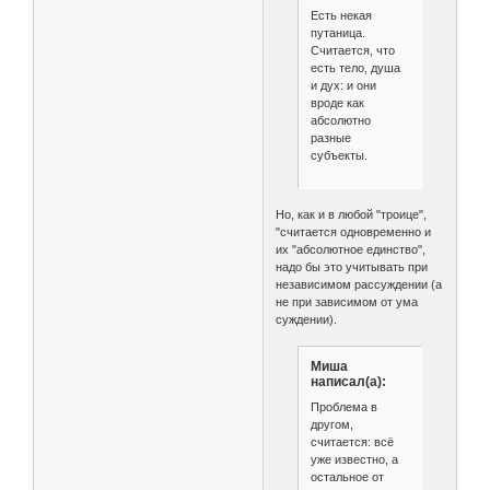
Есть некая
путаница.
Считается, что
есть тело, душа
и дух: и они
вроде как
абсолютно
разные
субъекты.
Но, как и в любой "троице",
"считается одновременно и
их "абсолютное единство",
надо бы это учитывать при
независимом рассуждении (а
не при зависимом от ума
суждении).
Миша
написал(а):
Проблема в
другом,
считается: всё
уже известно, а
остальное от