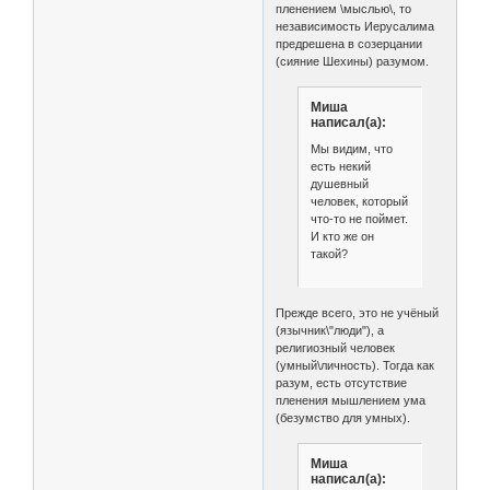
пленением \мыслью\, то
независимость Иерусалима
предрешена в созерцании
(сияние Шехины) разумом.
Миша
написал(а):
Мы видим, что
есть некий
душевный
человек, который
что-то не поймет.
И кто же он
такой?
Прежде всего, это не учёный
(язычник\"люди"), а
религиозный человек
(умный\личность). Тогда как
разум, есть отсутствие
пленения мышлением ума
(безумство для умных).
Миша
написал(а):