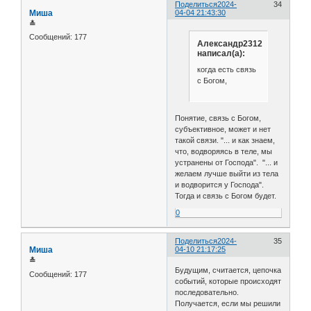
Поделиться
2024-
34
Миша
04-04 21:43:30
≛
Сообщений:
177
Александр2312
написал(а):
когда есть связь
с Богом,
Понятие, связь с Богом,
субъективное, может и нет
такой связи. "... и как знаем,
что, водворяясь в теле, мы
устранены от Господа". "... и
желаем лучше выйти из тела
и водворится у Господа".
Тогда и связь с Богом будет.
0
Поделиться
2024-
35
Миша
04-10 21:17:25
≛
Будущим, считается, цепочка
Сообщений:
177
событий, которые происходят
последовательно.
Получается, если мы решили