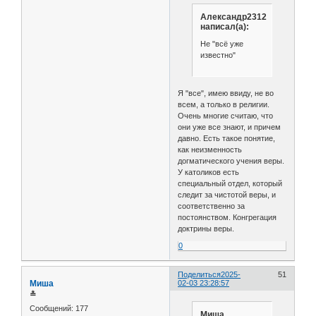
Александр2312
написал(а):
Не "всё уже
известно"
Я "все", имею ввиду, не во
всем, а только в религии.
Очень многие считаю, что
они уже все знают, и причем
давно. Есть такое понятие,
как неизменность
догматического учения веры.
У католиков есть
специальный отдел, который
следит за чистотой веры, и
соответственно за
постоянством. Конгрегация
доктрины веры.
0
Поделиться
2025-
51
Миша
02-03 23:28:57
≛
Сообщений:
177
Миша