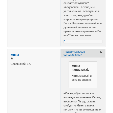
считает безумием?
«водворяясь в теле, мы
устранены от Господа», «не
знаете ли, что дружба с
миром есть вражда против
Бога». Как материальный или
душевный человек может
принять: что мир ничто, а Бог
все? Через смирение.
0
Поделиться
2025-
47
Миша
02-02 21:54:27
≛
Сообщений:
177
Миша
написал(а):
Хотя лукавый и
есть не знание.
«Он же, обратившись и
взглянув на учеников Своих,
воспретил Петру, сказав:
отойди то Меня, сатана,
потому что ты думаешь не о