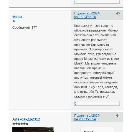
0
Поделиться
2024-
43
Миша
04-16 23:35:18
≛
Книга жизни - это конечно
Сообщений:
177
образное выражение. Можно
сказать она есть бытие или
жизненная реальность,
причем не зависимо от
времени. "Господь сказал
Моисею: того, кто согрешил
предо Мною, изглажу из книги
Моей". Мы видим человек в
настоящем времени
совершает неподобающий
поступок, который может
оказать влияние на будущие
события. " и у Тебя, Господи,
милость, ибо Ты воздаешь
каждому по делам его".
0
Поделиться
2024-
44
Александр2312
04-20 23:25:54
✯✯✯✯✯✯