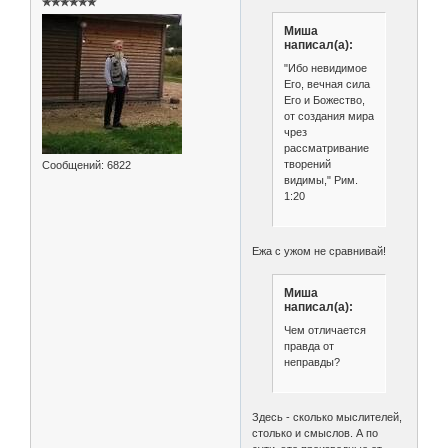
✯✯✯✯✯✯
Миша
написал(а):
"Ибо невидимое
Его, вечная сила
Его и Божество,
от создания мира
чрез
рассматривание
творений
Сообщений:
6822
видимы," Рим.
1:20
Ежа с ужом не сравнивай!
Миша
написал(а):
Чем отличается
правда от
неправды?
Здесь - сколько мыслителей,
столько и смыслов. А по