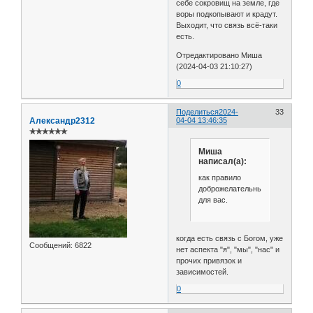
себе сокровищ на земле, где
воры подкопывают и крадут.
Выходит, что связь всё-таки
есть.
Отредактировано Миша
(2024-04-03 21:10:27)
0
Поделиться
2024-
33
Александр2312
04-04 13:46:35
✯✯✯✯✯✯
Миша
написал(а):
как правило
доброжелательные
для вас.
когда есть связь с Богом, уже
Сообщений:
6822
нет аспекта "я", "мы", "нас" и
прочих привязок и
зависимостей.
0