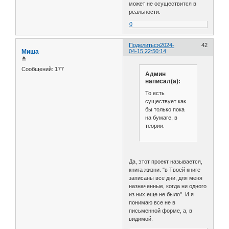
может не осуществится в
реальности.
0
Поделиться
2024-
42
Миша
04-15 22:50:14
≛
Сообщений:
177
Админ
написал(а):
То есть
существует как
бы только пока
на бумаге, в
теории.
Да, этот проект называется,
книга жизни. "в Твоей книге
записаны все дни, для меня
назначенные, когда ни одного
из них еще не было". И я
понимаю все не в
письменной форме, а, в
видимой.