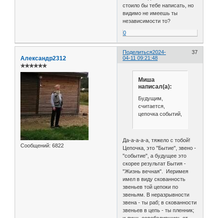
стоило бы тебе написать, но
видимо не имеешь ты
независимости то?
0
Поделиться
2024-
37
Александр2312
04-11 09:21:48
✯✯✯✯✯✯
Миша
написал(а):
Будущим,
считается,
цепочка событий,
Да-а-а-а-а, тяжело с тобой!
Сообщений:
6822
Цепочка, это "Бытие", звено -
"событие", а будущее это
скорее результат Бытия -
"Жизнь вечная". Иеримея
имел в виду скованность
звеньев той цепоки по
звеньям. В неразрывности
звена - ты раб; в скованности
звеньев в цепь - ты пленник;