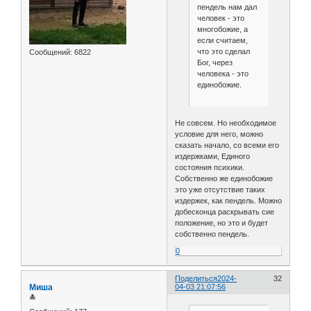
пендель нам дал
человек - это
многобожие, а
если считаем,
что это сделал
Сообщений:
6822
Бог, через
человека - это
единобожие.
Не совсем. Но необходимое
условие для него, можно
сказать начало, со всеми его
издержками, Единого
состояния психики.
Собственно же единобожие
это уже отсутствие таких
издержек, как пендель. Можно
добесконца раскрывать сие
положение, но это и будет
собственно пендель.
0
Поделиться
2024-
32
Миша
04-03 21:07:56
≛