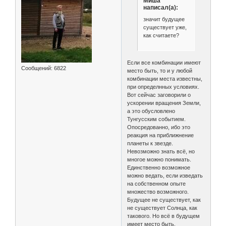
Миша
написал(а):
значит будущее
существует уже,
как считаете?
Если все комбинации имеют
Сообщений:
6822
место быть, то и у любой
комбинации места известны,
при определнных условиях.
Вот сейчас заговорили о
ускорении вращения Земли,
а это обусловлено
Тунгусским событием.
Опосредованно, ибо это
реакция на приближнение
планеты к звезде.
Невозможно знать всё, но
многое можно понимать.
Единственно возможное
можно ведать, если изведать
на собственном опыте
множество возможного.
Будущее не существует, как
не существует Солнца, как
такового. Но всё в будущем
имеет место быть.