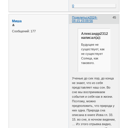
0
Поделиться
2024-
45
Миша
04-21 23:09:56
≛
Сообщений:
177
Александр2312
написал(а):
Будущее не
существует, как
не существует
Солнца, как
такового.
Ученые до сих пор, до конца
не знают, что из себя
представляет наш сон. Во
сне мы воспринимаем
события и себя как в жизни.
Поэтому, можно
предположить, что природа у
них одна. Природа сна
описана в книге Иова гл. 33.
15. во сне, в ночном видении,
… Из этого отрывка видно,