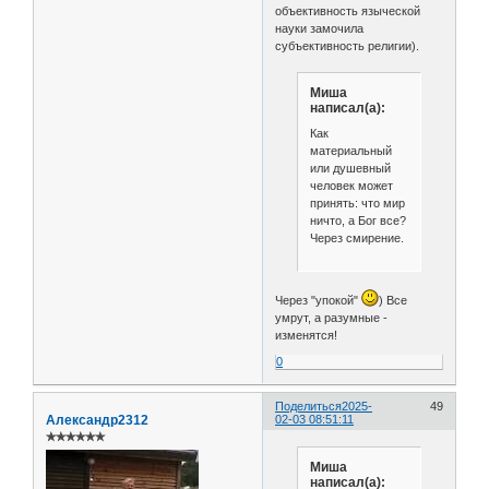
объективность языческой
науки замочила
субъективность религии).
Миша
написал(а):
Как
материальный
или душевный
человек может
принять: что мир
ничто, а Бог все?
Через смирение.
Через "упокой"
) Все
умрут, а разумные -
изменятся!
0
Поделиться
2025-
49
Александр2312
02-03 08:51:11
✯✯✯✯✯✯
Миша
написал(а):