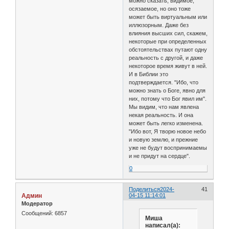
можно сказать, видимое,
осязаемое, но оно тоже
может быть виртуальным или
иллюзорным. Даже без
влияния высших сил, скажем,
некоторые при определенных
обстоятельствах путают одну
реальность с другой, и даже
некоторое время живут в ней.
И в Библии это
подтверждается. "Ибо, что
можно знать о Боге, явно для
них, потому что Бог явил им".
Мы видим, что нам явлена
некая реальность. И она
может быть легко изменена.
"Ибо вот, Я творю новое небо
и новую землю, и прежние
уже не будут воспринимаемы
и не придут на сердце".
0
Поделиться
2024-
41
Админ
04-15 11:14:01
Модератор
Сообщений:
6857
Миша
написал(а):