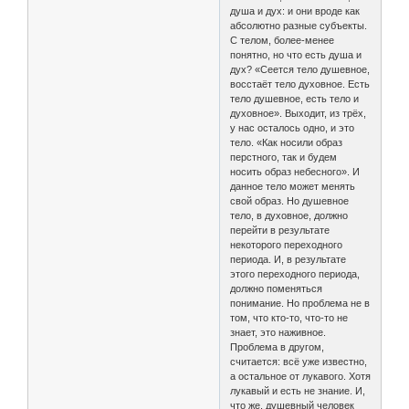
душа и дух: и они вроде как
абсолютно разные субъекты.
С телом, более-менее
понятно, но что есть душа и
дух? «Сеется тело душевное,
восстаёт тело духовное. Есть
тело душевное, есть тело и
духовное». Выходит, из трёх,
у нас осталось одно, и это
тело. «Как носили образ
перстного, так и будем
носить образ небесного». И
данное тело может менять
свой образ. Но душевное
тело, в духовное, должно
перейти в результате
некоторого переходного
периода. И, в результате
этого переходного периода,
должно поменяться
понимание. Но проблема не в
том, что кто-то, что-то не
знает, это наживное.
Проблема в другом,
считается: всё уже известно,
а остальное от лукавого. Хотя
лукавый и есть не знание. И,
что же, душевный человек