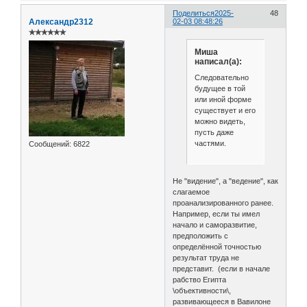
Поделиться
2025-
48
Александр2312
02-03 08:48:26
✯✯✯✯✯✯
Миша
написал(а):
Следовательно
будущее в той
или иной форме
существует и его
можно видеть,
пусть даже
частями.
Сообщений:
6822
Не "видение", а "ведение", как
слагаемое
проанализированного ранее.
Например, если ты имел
начало и саморазвитие,
предположить с
определённой точностью
результат труда не
представит. (если в начале
рабство Египта
\объективности\,
развивающееся в Вавилоне