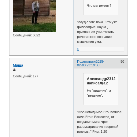
Что мы имеем?
"блуд слов" пока. Это уже
философия, наука ,
призванная уничтожить
Сообщений:
6822
религиозное познание
мышления ума.
0
Поделиться
2025-
50
Миша
02-03 23:19:30
≛
Сообщений:
177
Александр2312
написал(а):
Не "видение", а
"ведение",
"Ибо невидимое Его, вечная
сила Его и Божество, от
создания мира чрез
рассматривание творений
видимы," Рим. 1:20