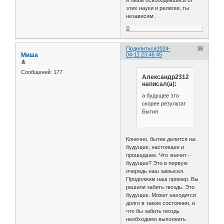
и лишь освободившись от
этих науки и религии, ты
независим.
0
Поделиться
2024-
38
Миша
04-11 23:46:45
≛
Сообщений:
177
Александр2312
написал(а):
а будущее это
скорее результат
Бытия
Конечно, бытие делится на:
будущее, настоящее и
прошедшее. Что значит -
будущее? Это в первую
очередь наш замысел.
Продолжим наш пример. Вы
решили забить гвоздь. Это
будущее. Может находится
долго в таком состоянии, и
что бы забить гвоздь
необходимо выполнить