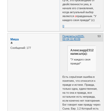
сути, это производные от
двойственности ума, в
начале его становления,
когда актуальный выбор
является
о
правданным. "У
каждого своя правда!" (с)
0
Поделиться
2025-
53
Миша
02-04 11:40:09
≛
Сообщений:
177
Александр2312
написал(а):
"У каждого своя
правда!"
Есть серьёзная ошибка в
понятиях, что относится к
правде и истине. Правда,
только одна, единственная,
на то она и правда, все
остальное есть неправда,
если конечно нет повторения.
Бог говорит нам правду через
Сына. Евр. 1:2 Который есть