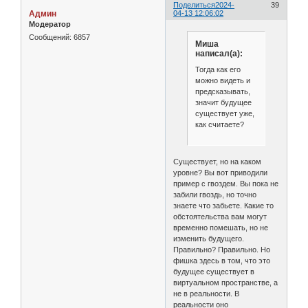
Поделиться
2024-
39
Админ
04-13 12:06:02
Модератор
Сообщений:
6857
Миша
написал(а):
Тогда как его
можно видеть и
предсказывать,
значит будущее
существует уже,
как считаете?
Существует, но на каком
уровне? Вы вот приводили
пример с гвоздем. Вы пока не
забили гвоздь, но точно
знаете что забьете. Какие то
обстоятельства вам могут
временно помешать, но не
изменить будущего.
Правильно? Правильно. Но
фишка здесь в том, что это
будущее существует в
виртуальном пространстве, а
не в реальности. В
реальности оно