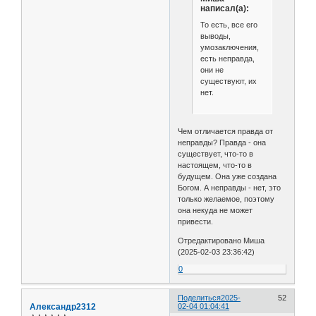
написал(а):
То есть, все его
выводы,
умозаключения,
есть неправда,
они не
существуют, их
нет.
Чем отличается правда от
неправды? Правда - она
существует, что-то в
настоящем, что-то в
будущем. Она уже создана
Богом. А неправды - нет, это
только желаемое, поэтому
она некуда не может
привести.
Отредактировано Миша
(2025-02-03 23:36:42)
0
Поделиться
2025-
52
Александр2312
02-04 01:04:41