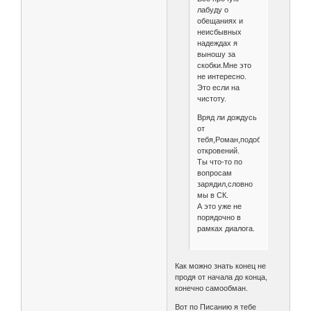
лабуду о
обещаниях и
неисбывных
надеждах я
выношу за
скобки.Мне это
не интересно.
Это если на
чистоту.
Вряд ли дождусь
от
тебя,Роман,подобных
откровений.
Ты что-то по
вопросам
зарядил,словно
мы в СК.
А это уже не
порядочно в
рамках диалога.
Как можно знать конец не
продя от начала до конца,
конечно самообман.
Вот по Писанию я тебе