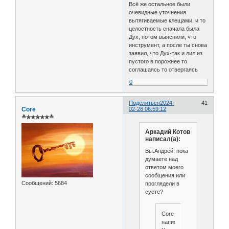
Всё же остальное были
очевидные уточнения
вытягиваемые клещами, и то
целостность сначала была
Дух, потом выяснили, что
инструмент, а после ты снова
заявил, что Дух-так и лил из
пустого в порожнее то
соглашаясь то отвергаясь
0
Поделиться
2024-
41
Core
02-28 06:59:12
≛✯✯✯✯✯≛
Аркадий Котов
написал(а):
Вы.Андрей, пока
думаете над
ответом моего
сообщения или
Сообщений:
5684
проглядели в
суете?
Core
написал(а):