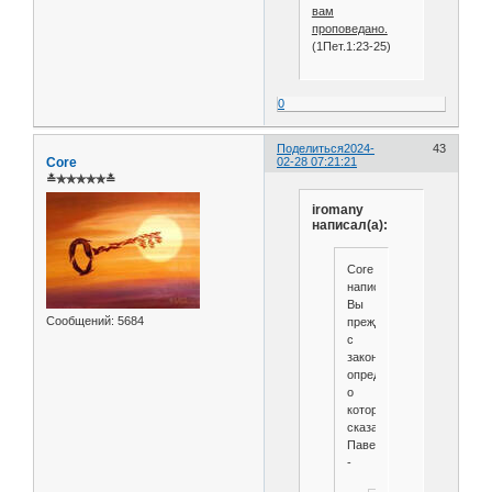
вам
проповедано.
(1Пет.1:23-25)
0
Поделиться
2024-
43
Core
02-28 07:21:21
≛✯✯✯✯✯≛
iromany
написал(а):
Core
написал(а):
Вы
Сообщений:
5684
прежде
с
законом
определитесь
о
котором
сказал
Павел,
-