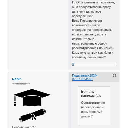
ПЛОТЬ дуальным термином,
а не предпочитаешь сразу
дать ему целостное
определение?
Ведь Писание имеет
возможность такое
определение предоставить,
если его переводишь в
исключительно
нематериальную сферу
рассматривания ( по ИльеК).
Кому нужны твои кам бэки к
прежнему пониманию?
0
Поделиться
2024-
33
Rabin
02-27 15:34:01
⋆⋆⍟⍟⍟⍟⍟⋆⋆
iromany
написал(а):
Соответственно
перечеркиваем
весь прошлый
диалог?
Сообщений:
927