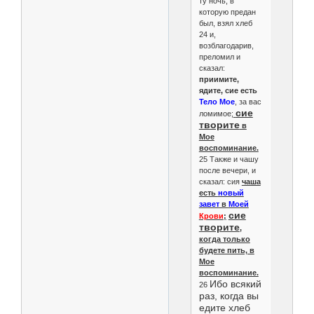
ту ночь, в
которую предан
был, взял хлеб
24 и,
возблагодарив,
преломил и
сказал:
приимите,
ядите, сие есть
Тело Мое
, за вас
сие
ломимое;
творите
в
Мое
воспоминание.
25 Также и чашу
после вечери, и
сказал: сия
чаша
есть
новый
завет
в
Моей
сие
Крови
;
творите
,
когда только
будете пить, в
Мое
воспоминание.
Ибо всякий
26
раз, когда вы
едите хлеб