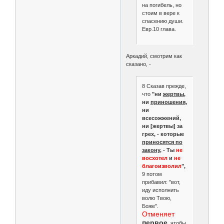
на погибель, но
стоим в вере к
спасению души.
Евр.10 глава.
Аркадий, смотрим как
сказано, -
8 Сказав прежде,
что
"ни
жертвы
,
ни
приношения
,
ни
всесожжений,
ни [жертвы] за
грех, - которые
приносятся по
закону
, - Ты
не
восхотел
и
не
благоизволил
",
9 потом
прибавил: "вот,
иду исполнить
волю Твою,
Боже".
Отменяет
первое
, чтобы