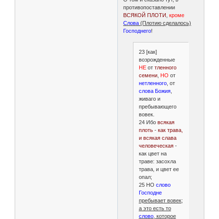
противопоставлении
ВСЯКОЙ ПЛОТИ
,
кроме
Слова
(Плотию сделалось)
Господнего
!
23 [как]
возрожденные
НЕ
от
тленного
семени
,
НО
от
нетленного
, от
слова Божия
,
живаго и
пребывающего
вовек.
24 Ибо
всякая
плоть
-
как трава,
и всякая слава
человеческая
-
как цвет на
траве: засохла
трава, и цвет ее
опал;
25 НО
слово
Господне
пребывает вовек;
а это есть то
слово
, которое