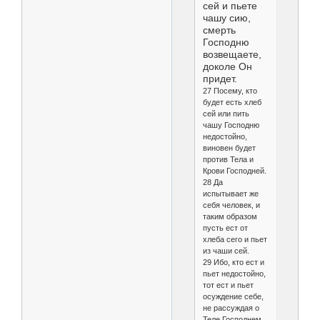
сей и пьете
чашу сию,
смерть
Господню
возвещаете,
доколе Он
придет.
27 Посему, кто
будет есть хлеб
сей или пить
чашу Господню
недостойно,
виновен будет
против Тела и
Крови Господней.
28 Да
испытывает же
себя человек, и
таким образом
пусть ест от
хлеба сего и пьет
из чаши сей.
29 Ибо, кто ест и
пьет недостойно,
тот ест и пьет
осуждение себе,
не рассуждая о
Теле Господнем.