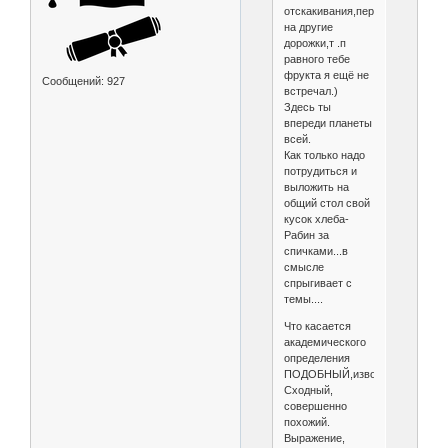
отскакивания,переключения
на другие
дорожки,т .п
равного тебе
фрукта я ещё не
Сообщений:
927
встречал.)
Здесь ты
впереди планеты
всей.
Как только надо
потрудиться и
выложить на
общий стол свой
кусок хлеба-
Рабин за
спичками...в
смысле
спрыгивает с
темы....
Что касается
академического
определения
ПОДОБНЫЙ,изволь:
Сходный,
совершенно
похожий.
Выражение,