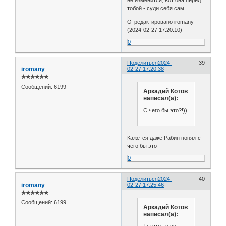
не изменится, вот она перед
тобой - суди себя сам
Отредактировано iromany
(2024-02-27 17:20:10)
0
Поделиться
2024-
39
iromany
02-27 17:20:38
✯✯✯✯✯✯
Сообщений:
6199
Аркадий Котов
написал(а):
С чего бы это?!))
Кажется даже Рабин понял с
чего бы это
0
Поделиться
2024-
40
iromany
02-27 17:25:46
✯✯✯✯✯✯
Сообщений:
6199
Аркадий Котов
написал(а):