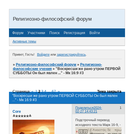
Религиозно-философский форум
Форум
Участники
Поиск
Регистрация
Войти
Активные темы
Привет, Гость!
Войдите
или
зарегистрируйтесь
.
»
Религиозно-философский форум
»
Религиозно-
философские учения
»
"Воскресши же рано утром ПЕРВОЙ
СУББОТЫ Он был явлен ..." - Мк 16:9 #3
Страница:
«
1
2
3
4
…
67
»
Тема закрыта
"Воскресши же рано утром ПЕРВОЙ СУББОТЫ Он был явлен
..." - Мк 16:9 #3
Поделиться
2024-
1
Core
02-27 14:43:21
≛✯✯✯✯✯≛
Подстрочный перевод
исходного текста Марк 16-9, -