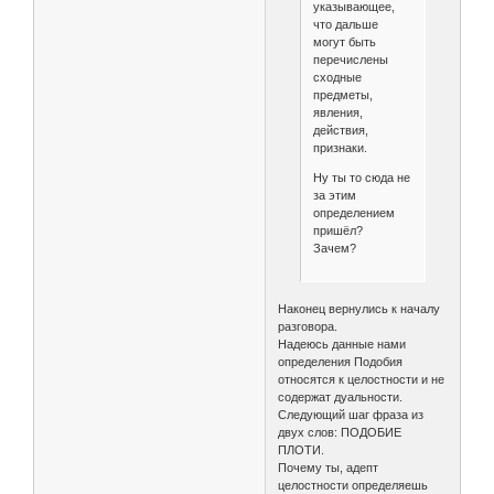
указывающее,
что дальше
могут быть
перечислены
сходные
предметы,
явления,
действия,
признаки.
Ну ты то сюда не
за этим
определением
пришёл?
Зачем?
Наконец вернулись к началу
разговора.
Надеюсь данные нами
определения Подобия
относятся к целостности и не
содержат дуальности.
Следующий шаг фраза из
двух слов: ПОДОБИЕ
ПЛОТИ.
Почему ты, адепт
целостности определяешь