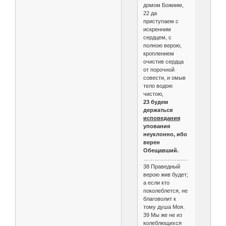
домом Божиим,
22 да
приступаем с
искренним
сердцем, с
полною верою,
кроплением
очистив сердца
от порочной
совести, и омыв
тело водою
чистою,
23 будем
держаться
исповедания
упования
неуклонно, ибо
верен
Обещавший.
………………………………………
38 Праведный
верою жив будет;
а если кто
поколеблется, не
благоволит к
тому душа Моя.
39 Мы же не из
колеблющихся