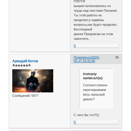
ПЛОТИ
выкристаллизовалось из
труда над текстами Писания.
Ты этой работы не
проделал,а задаёшь
вопросы,как будто проделал.
Бесплодный
диалог.Предлагаю на этом
закончить.
0
Поделиться
2024-
36
Аркадий Котов
02-27 15:41:00
≛✯✯✯✯✯≛
iromany
написал(а):
Соответственно
перечеркиваем
весь прошлый
Сообщений:
5977
диалог?
С чего бы это?!))
0