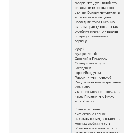
говорю, что Дух Святой это
явление сути обещанного
святым Божиим человекам, и
если ты не по обещанию
наследник, то по Писанию
суть сын рабы,чтобы ты там
о себе не мнил,что и видишь
по предоставленному
образцу
Иудей
Муж речистый
Сильный в Писаниях
Осведомлен о пути
Господнем
Горячийся духом
Говорит и учит точно об
Иисусе зная только крещение
Иоанново
Имеет возможность показать
через Писания, что Иисус
есть Христос
Конечно можешь
субъективно черное
называть белым, выставлять
меня за скобки, но суть
объективной правды от этого