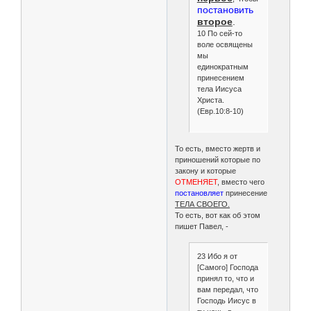
постановить
второе
.
10 По сей-то
воле освящены
мы
единократным
принесением
тела Иисуса
Христа.
(Евр.10:8-10)
То есть, вместо жертв и
приношений которые по
закону и которые
ОТМЕНЯЕТ
, вместо чего
постановляет
принесение
ТЕЛА СВОЕГО.
То есть, вот как об этом
пишет Павел, -
23 Ибо я от
[Самого] Господа
принял то, что и
вам передал, что
Господь Иисус в