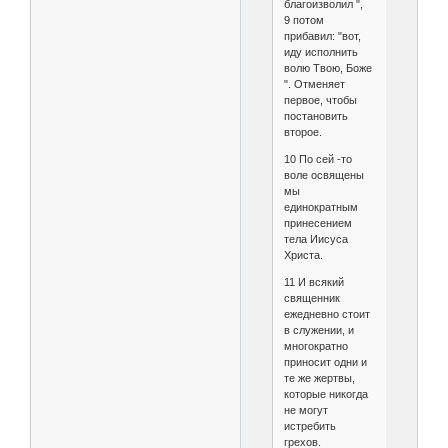
благоизволил ",
9 потом
прибавил: "вот,
иду исполнить
волю Твою, Боже
". Отменяет
первое, чтобы
постановить
второе.
10 По сей -то
воле освящены
мы
единократным
принесением
тела Иисуса
Христа.
11 И всякий
священник
ежедневно стоит
в служении, и
многократно
приносит одни и
те же жертвы,
которые никогда
не могут
истребить
грехов.