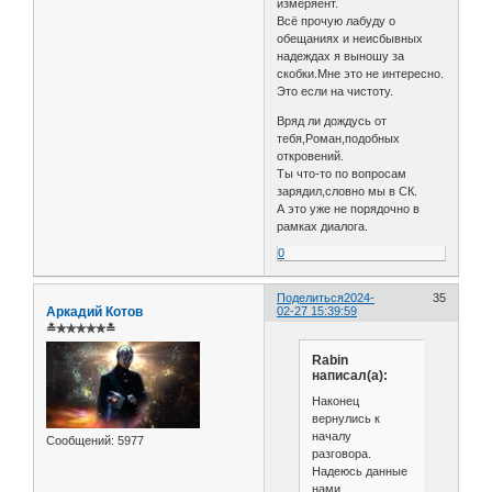
измеряент.
Всё прочую лабуду о
обещаниях и неисбывных
надеждах я выношу за
скобки.Мне это не интересно.
Это если на чистоту.
Вряд ли дождусь от
тебя,Роман,подобных
откровений.
Ты что-то по вопросам
зарядил,словно мы в СК.
А это уже не порядочно в
рамках диалога.
0
Поделиться
2024-
35
Аркадий Котов
02-27 15:39:59
≛✯✯✯✯✯≛
Rabin
написал(а):
Наконец
вернулись к
началу
Сообщений:
5977
разговора.
Надеюсь данные
нами