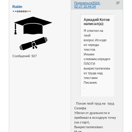
Поделиться
2024-
37
Rabin
02-27 15:44:24
⋆⋆⍟⍟⍟⍟⍟⋆⋆
Аркадий Котов
написал(а):
Я ответил на
твой
вопрос.Исходя
из череды
текстов.
Иными
Сообщений:
927
словами,определение
ПЛОТИ
выкристаллизовалось
из труда над
текстами
Писания.
.
Похож твой труд на труд
Сизифа.
Убегал от дуальности и
прибежал в исходную точку
(на старт).
Выкристаллизовал.
М-дя.