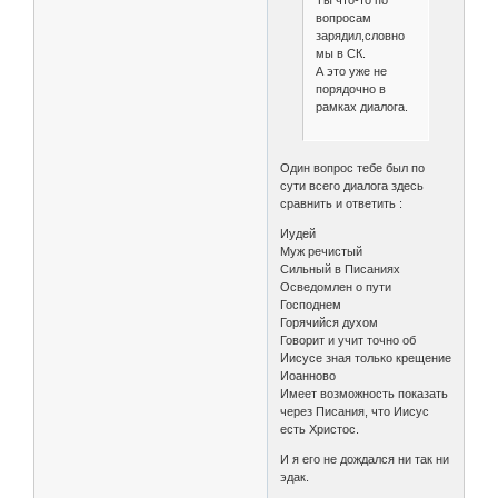
Ты что-то по
вопросам
зарядил,словно
мы в СК.
А это уже не
порядочно в
рамках диалога.
Один вопрос тебе был по
сути всего диалога здесь
сравнить и ответить :
Иудей
Муж речистый
Сильный в Писаниях
Осведомлен о пути
Господнем
Горячийся духом
Говорит и учит точно об
Иисусе зная только крещение
Иоанново
Имеет возможность показать
через Писания, что Иисус
есть Христос.
И я его не дождался ни так ни
эдак.