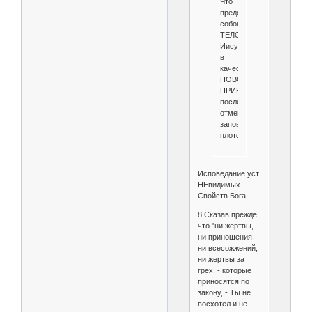
Что
представляет
собою
ТЕЛО
Иисуса
в
качестве
НОВОГО
ПРИНОШЕНИЯ,
после
отмены
заповеди
плотской?
Исповедание уст
НЕвидимых
Свойств Бога.
8 Сказав прежде,
что "ни жертвы,
ни приношения,
ни всесожжений,
ни жертвы за
грех, - которые
приносятся по
закону, - Ты не
восхотел и не