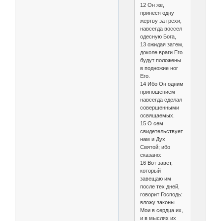
12 Он же,
принеся одну
жертву за грехи,
навсегда воссел
одесную Бога,
13 ожидая затем,
доколе враги Его
будут положены
в подножие ног
Его.
14 Ибо Он одним
приношением
навсегда сделал
совершенными
освящаемых.
15 О сем
свидетельствует
нам и Дух
Святой; ибо
сказано:
16 Вот завет,
который
завещаю им
после тех дней,
говорит Господь:
вложу законы
Мои в сердца их,
и в мыслях их