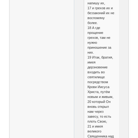
напишу их,
17 и грехов их и
беззаконий их не
воспомяну
более.
18 А где
прощение
грехов, там не
нужно
приношение за
них.
19 Итак, братия,
имея
дерзновение
входить во
святилище
посредством
Крови Иисуса
Христа, путём
новым и живым,
20 который Он
вновь открыл
нам через
завесу, то есть
плоть Свою,
21 и имея
великого
Священника над