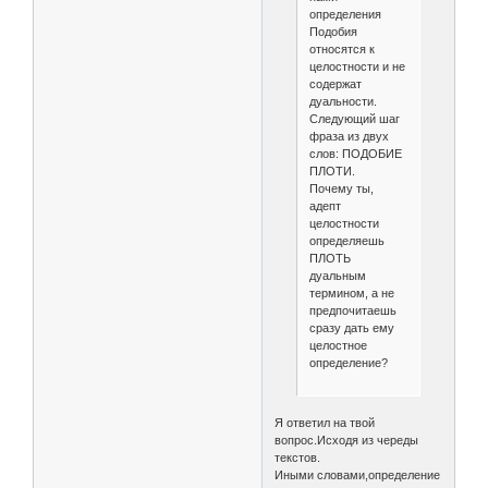
определения
Подобия
относятся к
целостности и не
содержат
дуальности.
Следующий шаг
фраза из двух
слов: ПОДОБИЕ
ПЛОТИ.
Почему ты,
адепт
целостности
определяешь
ПЛОТЬ
дуальным
термином, а не
предпочитаешь
сразу дать ему
целостное
определение?
Я ответил на твой
вопрос.Исходя из череды
текстов.
Иными словами,определение