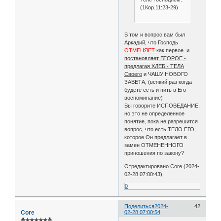
(1Кор.11:23-29)
В том и вопрос вам был
Аркадий, что Господь
ОТМЕНЯЕТ
как первое
и
постановляет ВТОРОЕ -
предлагая ХЛЕБ - ТЕЛА
Своего
и ЧАШУ НОВОГО
ЗАВЕТА, (всякий раз когда
будете есть и пить в Его
воспоминание)
Вы говорите ИСПОВЕДАНИЕ,
но это не определенное
понятие, пока не разрешится
вопрос, что есть ТЕЛО ЕГО,
которое Он предлагает в
замен ОТМЕНЕННОГО
приношения по закону?
Отредактировано Core (2024-
02-28 07:00:43)
0
Поделиться
2024-
42
Core
02-28 07:00:54
≛✯✯✯✯✯≛