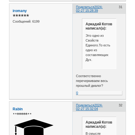
Поделиться
2024-
31
iromany
02-27 15:28:39
✯✯✯✯✯✯
Сообщений:
6199
Аркадий Котов
написал(а):
Это одно из
Свойств
Единого.То есть
одно из
составляющих
Дух.
Соответственно
перечеркиваем весь
прошлый диалог?
0
Поделиться
2024-
32
Rabin
02-27 15:32:04
⋆⋆⍟⍟⍟⍟⍟⋆⋆
Аркадий Котов
написал(а):
В смысле