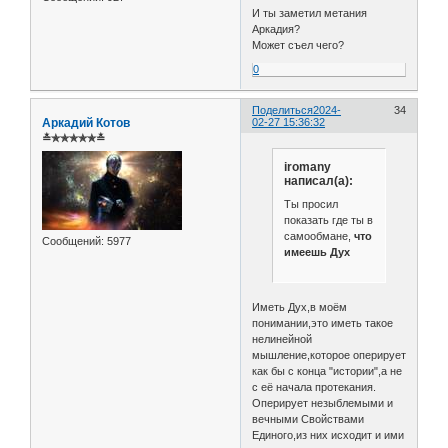
И ты заметил метания
Аркадия?
Может съел чего?
0
Поделиться
2024-
34
Аркадий Котов
02-27 15:36:32
≛✯✯✯✯✯≛
iromany
написал(а):
Ты просил
показать где ты в
самообмане,
что
Сообщений:
5977
имеешь Дух
Иметь Дух,в моём
понимании,это иметь такое
нелинейной
мышление,которое оперирует
как бы с конца "истории",а не
с её начала протекания.
Оперирует незыблемыми и
вечными Свойствами
Единого,из них исходит и ими