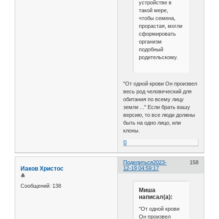
устройстве в
такой мере,
чтобы семена,
прорастая, могли
сформировать
организм
подобный
родительскому.
"От одной крови Он произвел
весь род человеческий для
обитания по всему лицу
земли ..." Если брать вашу
версию, то все люди должны
быть на одно лицо, или
клоны.
0
Поделиться
2023-
158
Иаков Христос
12-19 04:59:17
≛
Сообщений:
138
Миша
написал(а):
"От одной крови
Он произвел