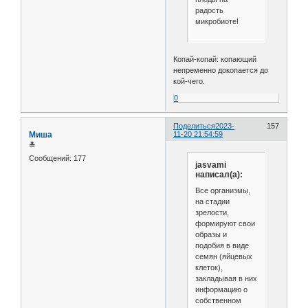
радость
микробиоте!
Копай-копай: копающий
непременно докопается до
кой-чего.
0
Поделиться
2023-
157
Миша
11-20 21:54:59
≛
Сообщений:
177
jasvami
написал(а):
Все организмы,
на стадии
зрелости,
формируют свои
образы и
подобия в виде
семян (яйцевых
клеток),
закладывая в них
информацию о
собственном