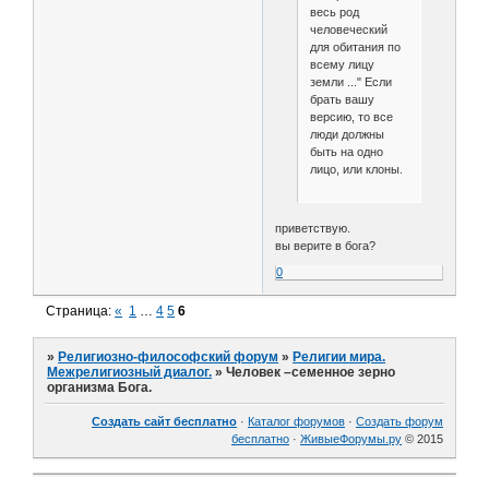
весь род
человеческий
для обитания по
всему лицу
земли ..." Если
брать вашу
версию, то все
люди должны
быть на одно
лицо, или клоны.
приветствую.
вы верите в бога?
0
Страница:
«
1
…
4
5
6
»
Религиозно-философский форум
»
Религии мира.
Межрелигиозный диалог.
»
Человек –семенное зерно
организма Бога.
Создать сайт бесплатно
·
Каталог форумов
·
Создать форум
бесплатно
·
ЖивыеФорумы.ру
© 2015