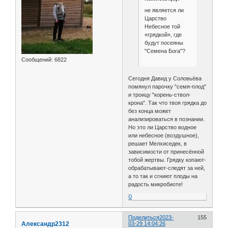
не является ли
Царство
Небесное той
«грядкой», где
будут посеяны
"Семена Бога"?
Сообщений:
6822
Сегодня Давид у Соловьёва
помянул парочку "семя-плод"
и троицу "корень-ствол-
крона". Так что твоя грядка до
без конца может
анализироваться в познании.
Но это ли Царство водное
или небесное (воздушное),
решает Мелхиседек, в
зависимости от принесённой
тобой жертвы. Грядку копают-
обрабатывают-следят за ней,
а то так и сгниют плоды на
радость микробиоте!
0
Поделиться
2023-
155
Александр2312
03-29 14:04:26