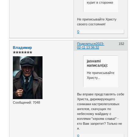
курит в сторонке
Не приписывайте Христу
своего состояния!
0
Поделиться
2023-
152
Владимир
02-11 13:36:32
✯✯✯✯✯✯✯
jasvami
написал(а):
Не приписывайте
Христу...
Вы вправе представлять себе
Христа, дирижирующего
Сообщений:
7048
сонмами кастрюлеголовых
ангелов, скачущих по
небесному майдану с
воплями "хероям слава!" -
кто Вам запретит? Только не
я.
0