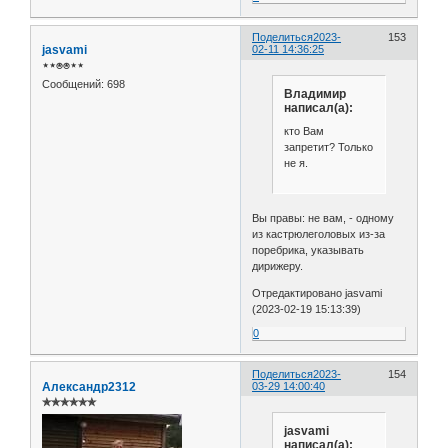
Поделиться
2023-
153
jasvami
02-11 14:36:25
⋆⋆⍟⍟⋆⋆
Сообщений:
698
Владимир
написал(а):
кто Вам
запретит? Только
не я.
Вы правы: не вам, - одному
из кастрюлеголовых из-за
поребрика, указывать
дирижеру.
Отредактировано jasvami
(2023-02-19 15:13:39)
0
Поделиться
2023-
154
Александр2312
03-29 14:00:40
✯✯✯✯✯✯
jasvami
написал(а):