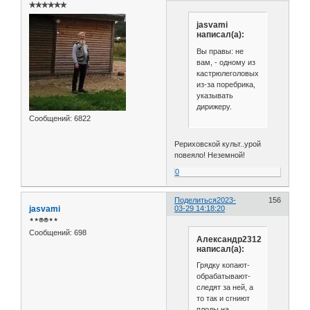
✯✯✯✯✯✯
jasvami
написал(а):
Вы правы: не
вам, - одному из
кастрюлеголовых
из-за поребрика,
указывать
дирижеру.
Сообщений:
6822
Рериховской культ..урой
повеяло! Неземной!
0
Поделиться
2023-
156
jasvami
03-29 14:18:20
⋆⋆⍟⍟⋆⋆
Сообщений:
698
Александр2312
написал(а):
Грядку копают-
обрабатывают-
следят за ней, а
то так и сгниют
плоды на