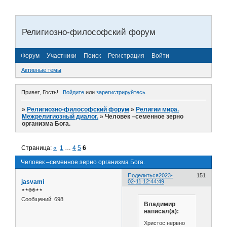
Религиозно-философский форум
Форум
Участники
Поиск
Регистрация
Войти
Активные темы
Привет, Гость!
Войдите
или
зарегистрируйтесь
.
»
Религиозно-философский форум
»
Религии мира.
Межрелигиозный диалог.
»
Человек –семенное зерно
организма Бога.
Страница:
«
1
…
4
5
6
Человек –семенное зерно организма Бога.
Поделиться
2023-
151
jasvami
02-11 12:44:49
⋆⋆⍟⍟⋆⋆
Сообщений:
698
Владимир
написал(а):
Христос нервно