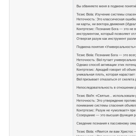
Вы обвиняете меня в подмене понятий
Тезис Biolа: Изучение системы спасе
Неточность: Это классическая ошибк
ни карты, ни вектора движения (Идеал
Контртезис: Познание Бога — это не
инструментом, который позволяет от
Отвергая разум как инструмент разли
Подмена понятия «Универсальность»
Тезис Biolа: Познание Бога — это все
Неточность: Biol путает универсальн
Однако способ активации этих потен
Контртезис: Аркадий говорит об объе
уникальная плоть, которая нарастает
Biol призывает отказаться от скелета
Непоследовательность в отношении 
Тезис Biol'я: «Святые... использовал
Неточность: Это утверждение противо
понимание системы спасения объявл
Контртезис: Разум не «умолкает» при
Созерцание — это высшая функция ра
Сведение познания к пассивному ож
Тезис Biolа: «Явится ли вам Христос