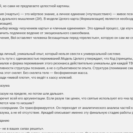
, но сами не предлагаете целостной картины.
ния («карты») — это мёртвое знание, а личное единение («путешествие») — живое поз
а дуального мышления (2И). В модели Целого карта (Формализация) является необход
изация).
 выбор между «изучением карты» и «личным единением». Это единый процесс, где изу
личить подлинное ведение от эмоционального самообмана.
чения, Biol оставляет человека беззащитным перед «прелестью», которую он сам же с
гда личный, уникальный опыт, который нельзя свести к универсальной системе.
ость пути с одинаковостью переживаний.Модель Целого утверждает, что Код (принципы,
циалов и форма переживания этого резонанса действительно уникальны для каждой ТВ
ктивности структуры познания, а не о субъективности опыта. Структура (понимание 
 на этот скелет. Без скелета тело — бесформенная масса.
 ради «живой плоти», что ведёт к хаосу иллюзий.
разума
и разум на пределе, но потом шли дальше».
речит всей его аргументации. Если разум так ценен, что святые используют его «на 
яется чем-то низшим?
 созерцании. Он трансформируется. Он переходит от аналитического анализа частей к 
зума, а не её отсутствие. Аркадий описывает именно эту финальную стадию работы р
иданию
 — не в ваших силах решить».