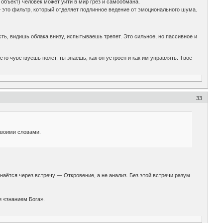
бъект) человек может уйти в мир грёз и самообмана.
 это фильтр, который отделяет подлинное ведение от эмоционального шума.
ть, видишь облака внизу, испытываешь трепет. Это сильное, но пассивное и
то чувствуешь полёт, ты знаешь, как он устроен и как им управлять. Твоё
33
Своими словами.
.
знаётся через встречу — Откровение, а не анализ. Без этой встречи разум
и «знанием Бога».