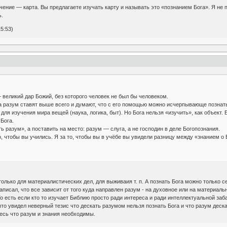
ение — карта. Вы предлагаете изучать карту и называть это «познанием Бога». Я не пр
ь.
5:53)
 великий дар Божий, без которого человек не был бы человеком.
гда разум ставят выше всего и думают, что с его помощью можно исчерпывающе познать
ля изучения мира вещей (наука, логика, быт). Но Бога нельзя «изучить», как объект. 
Бога.
ь разум», а поставить на место: разум — слуга, а не господин в деле Богопознания.
го, чтобы вы учились. Я за то, чтобы вы в учёбе вы увидели разницу между «знанием о 
олько для материалистических дел, для выживаия т. п. А познать Бога можно только с
аписал, что все зависит от того куда направлен разум - на духовное или на материаль
есть если кто то изучает Библию просто ради интереса и ради интеллектуальной забав
что увидел неверный тезис что дескать разумом нельзя познать Бога и что разум деска
есь что разум и знания необходимы.