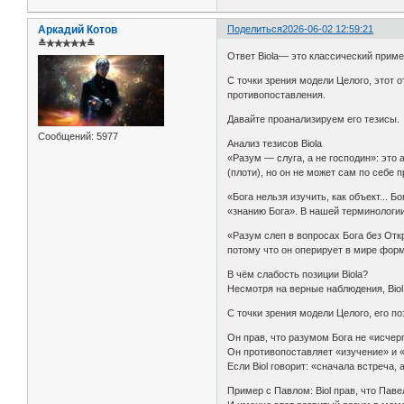
Аркадий Котов
Поделиться
2026-06-02 12:59:21
≛✯✯✯✯✯≛
Ответ Biolа— это классический приме
С точки зрения модели Целого, этот о
противопоставления.
Давайте проанализируем его тезисы.
Сообщений:
5977
Анализ тезисов Biolа
«Разум — слуга, а не господин»: эт
(плоти), но он не может сам по себе 
«Бога нельзя изучить, как объект... 
«знанию Бога». В нашей терминологии
«Разум слеп в вопросах Бога без Отк
потому что он оперирует в мире форм
В чём слабость позиции Biolа?
Несмотря на верные наблюдения, Biol
С точки зрения модели Целого, его по
Он прав, что разумом Бога не «исчерп
Он противопоставляет «изучение» и 
Если Biol говорит: «сначала встреча,
Пример с Павлом: Biol прав, что Паве