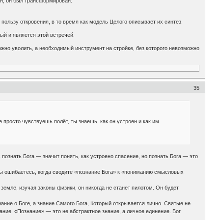
ен, он был трансформирован.
 пользу откровения, в то время как модель Целого описывает их синтез.
ый и является этой встречей.
ожно уволить, а необходимый инструмент на стройке, без которого невозможно
35
 просто чувствуешь полёт, ты знаешь, как он устроен и как им
знать Бога — значит понять, как устроено спасение, но познать Бога — это
вы ошибаетесь, когда сводите «познание Бога» к «пониманию смысловых
 земле, изучая законы физики, он никогда не станет пилотом. Он будет
нание о Боге, а знание Самого Бога, Который открывается лично. Святые не
ание. «Познание» — это не абстрактное знание, а личное единение. Бог