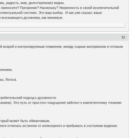
вь, радость, мир, долготерпение) видны.
од приносите? Презрение? Насмешку? Уверенность в своей исключительной
теллектуальной системе. Это ваш выбор. И как уже сказал, ваше
н всезнающего духовника, как минимум.
32
ной искрой и контролируемым пламенем, между сырым материалом и готовым
тоянием.
ы, Логоса.
требительский подход к духовности.
санием). Это путь от простого «ощущения заботы» к компетентному «знанию
оторый может быть обманчивым.
учился отличать истинное от иллюзорного и пребывать в состоянии ведения.