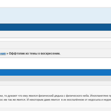
ения
»
Оффтопик из темы о воскресении.
ки, то думают что ему явился физический дядька с физического неба. Инопланетяне п
тос им так же явится. И некоторым даже явится в их воспалённом от недосыпа и недо