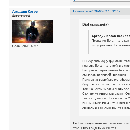
Аркадий Котов
Поделиться
2026-06-02 13:32:47
≛✯✯✯✯✯≛
Biol написал(а):
Аркадий Котов написал
Познание Бога — это как 
им управлять. Твоё знан
Сообщений:
5977
ВЫ сделали одну фундаментальн
познать Бога — это войти в жи
Вы правы: переживание без раз
смысловых связей Писания».
Пример из вашей же метафоры: п
будет теоретиком, а не летающ
Так и с Богом: можно знать всё
Святые не отвергали разум. Он
личное единение. Бог «знает» С
Вы смешали Бога с учением о Бо
явится ли вам Христос не в ва
Вы,Biol, защищаете мистический опы
того, чтобы видеть их синтез.