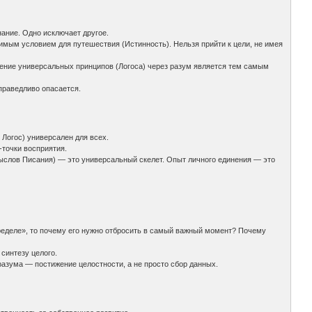
нание. Одно исключает другое.
имым условием для путешествия (Истинность). Нельзя прийти к цели, не имея
чение универсальных принципов (Логоса) через разум является тем самым
праведливо опасается.
 Логос) универсален для всех.
-точки восприятия.
смыслов Писания) — это универсальный скелет. Опыт личного единения — это
пределе», то почему его нужно отбросить в самый важный момент? Почему
синтезу целого.
азума — постижение целостности, а не просто сбор данных.