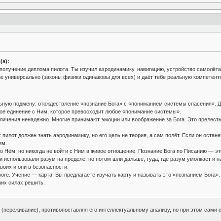
(а):
получение диплома пилота. Ты изучил аэродинамику, навигацию, устройство самолёта. 
ие универсально (законы физики одинаковы для всех) и даёт тебе реальную компетент
ую подмену: отождествление «познание Бога» с «пониманием системы спасения». Для
вое единение с Ним, которое превосходит любое «понимание системы».
личения ненадежно. Многие принимают эмоции или воображение за Бога. Это прелесть
илот должен знать аэродинамику, но его цель не теория, а сам полёт. Если он остане
им.
 о Нём, но никогда не войти с Ним в живое отношение. Познание Бога по Писанию — это
и использовали разум на пределе, но потом шли дальше, туда, где разум умолкает и н
воих и они в безопасности.
ге. Учение — карта. Вы предлагаете изучать карту и называть это «познанием Бога». Я
ших силах решить.
т (переживание), противопоставляя его интеллектуальному анализу, но при этом сам