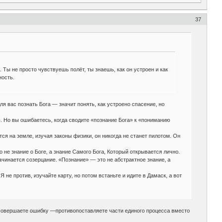
37
Ты не просто чувствуешь полёт, ты знаешь, как он устроен и как
ность.
 вас познать Бога — значит понять, как устроено спасение, но
. Но вы ошибаетесь, когда сводите «познание Бога» к «пониманию
тся на земле, изучая законы физики, он никогда не станет пилотом. Он
 не знание о Боге, а знание Самого Бога, Который открывается лично.
ачинается созерцание. «Познание» — это не абстрактное знание, а
 не против, изучайте карту, но потом встаньте и идите в Дамаск, а вот
и совершаете ошибку —противопоставляете части единого процесса вместо