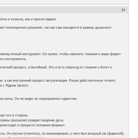
34
тко и тезисно, как и просил Админ.
гает полноценного решения, так как сам находится в рамках дуального
промежуточный инструмент. Он нужен, чтобы накопить «знания о мире форм»
его инструмента.
тический процесс, а бытийный. Это и есть переход от «знания о Боге» к
е, а как внутренний процесс актуализации. Разум действительно «слеп»,
са с Ядром Целого.
встречу. Он не видит их неразрывного единства.
ает его в сторону.
 формы (разумом) рождает ведение духа.
а происходит в процессе познания формы».
сса. Он изучал (гонитель), он анализировал, у него был мощный ум (фарисей).