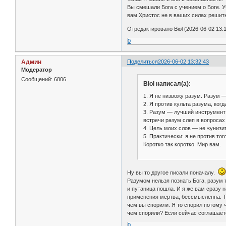
Вы смешали Бога с учением о Боге. Уч
вам Христос не в ваших силах решит
Отредактировано Biol (2026-06-02 13:1
0
Админ
Поделиться
2026-06-02 13:32:43
Модератор
Сообщений:
6806
Biol написал(а):
1. Я не низвожу разум. Разум —
2. Я против культа разума, ко
3. Разум — лучший инструмент д
встречи разум слеп в вопросах 
4. Цель моих слов — не «унизит
5. Практически: я не против то
Коротко так коротко. Мир вам.
Ну вы то другое писали поначалу.
Разумом нельзя познать Бога, разум т
и путаница пошла. И я же вам сразу н
применения мертва, бессмысленна. То 
чем вы спорили. Я то спорил потому 
чем спорили? Если сейчас соглашает
0