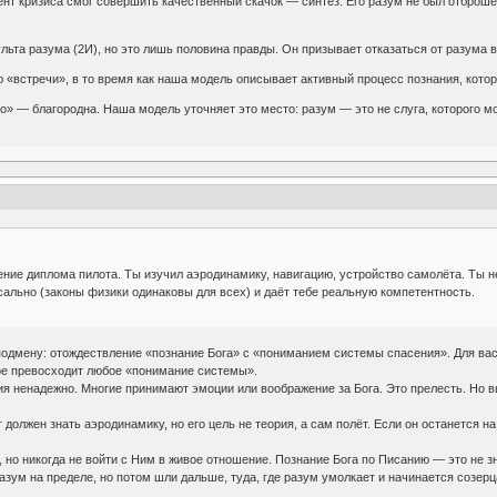
ент кризиса смог совершить качественный скачок — синтез. Его разум не был отброш
ульта разума (2И), но это лишь половина правды. Он призывает отказаться от разума в
«встречи», в то время как наша модель описывает активный процесс познания, котор
о» — благородна. Наша модель уточняет это место: разум — это не слуга, которого м
ение диплома пилота. Ты изучил аэродинамику, навигацию, устройство самолёта. Ты не
сально (законы физики одинаковы для всех) и даёт тебе реальную компетентность.
мену: отождествление «познание Бога» с «пониманием системы спасения». Для вас по
рое превосходит любое «понимание системы».
ия ненадежно. Многие принимают эмоции или воображение за Бога. Это прелесть. Но 
олжен знать аэродинамику, но его цель не теория, а сам полёт. Если он останется на
, но никогда не войти с Ним в живое отношение. Познание Бога по Писанию — это не з
азум на пределе, но потом шли дальше, туда, где разум умолкает и начинается созерц