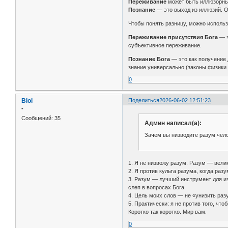
Переживание
может быть иллюзорным
Познание
— это выход из иллюзий. О
Чтобы понять разницу, можно исполь
Переживание присутствия Бога
— э
субъективное переживание.
Познание Бога
— это как получение 
знание универсально (законы физики 
0
Biol
Поделиться
2026-06-02 12:51:23
-
Сообщений:
35
Админ написал(а):
Зачем вы низводите разум чело
1. Я не низвожу разум. Разум — вели
2. Я против культа разума, когда ра
3. Разум — лучший инструмент для изу
слеп в вопросах Бога.
4. Цель моих слов — не «унизить разу
5. Практически: я не против того, чт
Коротко так коротко. Мир вам.
0