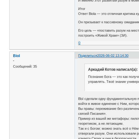
И именно этот развитый разум в мом
Итог
Ответ Biolа — это отличная критика к
Он призывает к пассивному ожиданию 
Его цель — «поставить разум на мест
построить «Живой Храм» (3И).
0
Biol
Поделиться
2026-06-02 13:14:30
-
Сообщений:
35
Аркадий Котов написал(а):
Познание Бога — это как получ
управлять. Твоё знание универ
ВЫ сделали одну фундаментальную под
войти в живое единение с Ним, кото
Вы правы: переживание без различен
связей Писания».
Пример из вашей же метафоры: пилот д
теоретиком, а не летающим.
Так и с Богом: можно знать всё о Нём
отвергали разум. Они использовали р
«знает» Своих и они в безопасности.