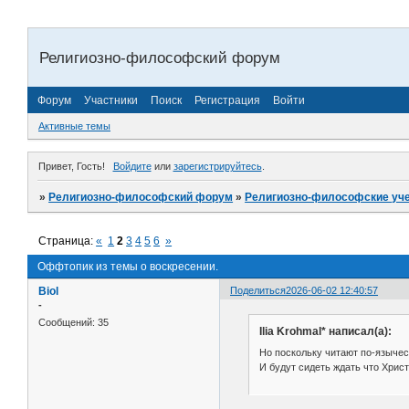
Религиозно-философский форум
Форум
Участники
Поиск
Регистрация
Войти
Активные темы
Привет, Гость!
Войдите
или
зарегистрируйтесь
.
»
Религиозно-философский форум
»
Религиозно-философские уч
Страница:
«
1
2
3
4
5
6
»
Оффтопик из темы о воскресении.
Biol
Поделиться
2026-06-02 12:40:57
-
Сообщений:
35
Ilia Krohmal* написал(а):
Но поскольку читают по-язычес
И будут сидеть ждать что Хрис