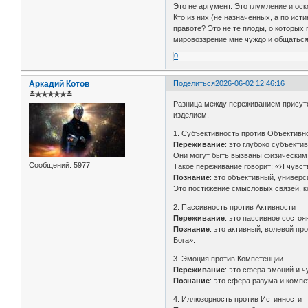
Это не аргумент. Это глумление и оск
Кто из них (не назначенных, а по ис
правоте? Это не те плоды, о которых
мировоззрение мне чуждо и общаться 
0
Аркадий Котов
Поделиться
2026-06-02 12:46:16
≛✯✯✯✯✯≛
Разница между переживанием присутс
изделием.
1. Субъективность против Объективн
Переживание
: это глубоко субъект
Они могут быть вызваны физическим
Сообщений:
5977
Такое переживание говорит: «Я чувст
Познание
: это объективный, универ
Это постижение смысловых связей, ко
2. Пассивность против Активности
Переживание
: это пассивное состоя
Познание
: это активный, волевой п
Бога».
3. Эмоция против Компетенции
Переживание
: это сфера эмоций и 
Познание
: это сфера разума и компе
4. Иллюзорность против Истинности