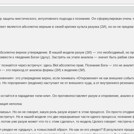
р защиты мистического, интуитивного подхода к познанию. Он сформулирован очень чё
твет является абсолютно верным в своей критике культа разума (2И), но он не предла
о абсолютно верное утверждение. В нашей модели разум (2И) — это необходимый, но 
привести к «ведению Бога» (духу). Застрять на этапе анализа — значит быть рабом сво
Бог познаётся через встречу»: здесь Biol абсолютно прав. Познание Бога — это не анали
 — это переход от анализа формы (2И) к ведению (3И).
ровения»: это утверждение верно, если понимать «Откровение» не как внешнее событи
. Но «прозрение» (ведение) наступает не от внешнего чуда, а от внутреннего резонан
 остаётся в парадигме «или-или». Он противопоставляет разум и откровение, анализ и 
зиция неполна:
аешь». Но он не говорит, какую роль разум играет в этом процессе. Он просто отодвиг
«встречу». Но в нашей модели это две неразрывные части одного процесса: познание
 а потом уже разум может что-то с этим сделать», то модель Целого говорит: «встреч
л увидел не «дядьку», а «смысловой образ». Но как он его увидел? В результате проце