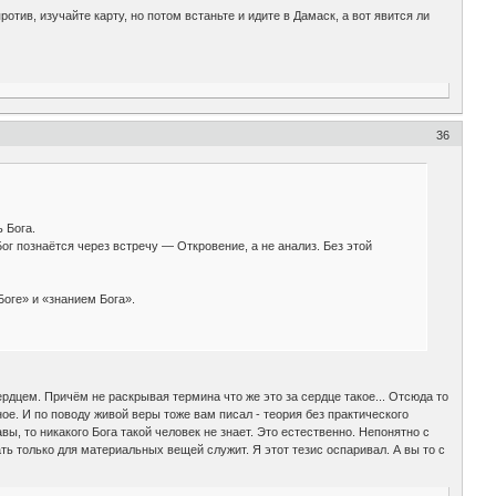
отив, изучайте карту, но потом встаньте и идите в Дамаск, а вот явится ли
36
 Бога.
Бог познаётся через встречу — Откровение, а не анализ. Без этой
Боге» и «знанием Бога».
ердцем. Причём не раскрывая термина что же это за сердце такое... Отсюда то
ное. И по поводу живой веры тоже вам писал - теория без практического
ы, то никакого Бога такой человек не знает. Это естественно. Непонятно с
ть только для материальных вещей служит. Я этот тезис оспаривал. А вы то с