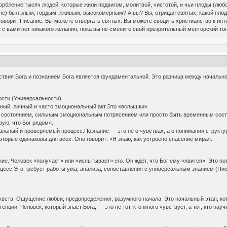
орбление тысяч людей, которые жили подвигом, молитвой, чистотой, и чьи плоды (любо
тине) был злым, гордым, лживым, высокомерным? А вы? Вы, отрицая святых, какой пл
 говорит Писание. Вы можете отвергать святых. Вы можете сводить христианство к ин
с вами нет никакого желания, пока вы не смените свой презрительный менторский то
твия Бога и познанием Бога является фундаментальной. Это разница между началь
ости (Универсальности)
ивный, личный и часто эмоциональный акт.Это «вспышки».
 состоянием, сильным эмоциональным потрясением или просто быть временным сос
вую, что Бог рядом».
сальный и проверяемый процесс.Познание — это не о чувствах, а о понимании структур
торые одинаковы для всех. Оно говорит: «Я знаю, как устроено спасение мира».
ние. Человек «получает» или «испытывает» его. Он ждёт, что Бог ему «явится». Это по
роцесс.Это требует работы ума, анализа, сопоставления с универсальным знанием (Пи
чувств. Ощущение любви, предопределения, разумного начала. Это начальный этап, к
тенции. Человек, который знает Бога, — это не тот, кто много чувствует, а тот, кто на