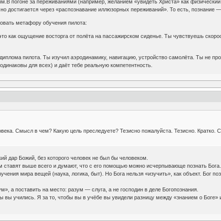
.В погоне за переживаниями (например, желанием «увидеть Христа» как физический о
но достигается через «распознавание иллюзорных переживаний». То есть, познание —
зовать метафору обучения пилота:
то как ощущение восторга от полёта на пассажирском сиденье. Ты чувствуешь скорос
диплома пилота. Ты изучил аэродинамику, навигацию, устройство самолёта. Ты не прос
одинаковы для всех) и даёт тебе реальную компетентность.
века. Смысл в чем? Какую цель преследуете? Тезисно пожалуйста. Тезисно. Кратко. 
кий дар Божий, без которого человек не был бы человеком.
зум ставят выше всего и думают, что с его помощью можно исчерпывающе познать Бога
чения мира вещей (наука, логика, быт). Но Бога нельзя «изучить», как объект. Бог по
м», а поставить на место: разум — слуга, а не господин в деле Богопознания.
обы вы учились. Я за то, чтобы вы в учёбе вы увидели разницу между «знанием о Боге» 