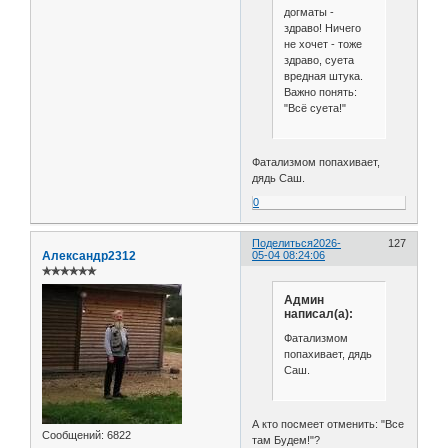
догматы -
здраво! Ничего
не хочет - тоже
здраво, суета
вредная штука.
Важно понять:
"Всё суета!"
Фатализмом попахивает,
дядь Саш.
0
Поделиться
2026-
127
Александр2312
05-04 08:24:06
✯✯✯✯✯✯
Админ
написал(а):
Фатализмом
попахивает, дядь
Саш.
А кто посмеет отменить: "Все
Сообщений:
6822
там Будем!"?