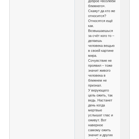
доброе «возлюби
ближнего».
Скажут да кто же
относится?
Относятся ещё
как.
Возвышаешься
за счёт кого то –
делаешь
человека вещью
в своей картине
мира.
Сочувствие не
проявил – тоже
значит живого
человека в
ближнем не
признал.
У верующего
цель ожить, так
ведь. Настанет
день когда
мертвые
услышат глас и
оживут. Вот
наверное
самому ожить
значит и других