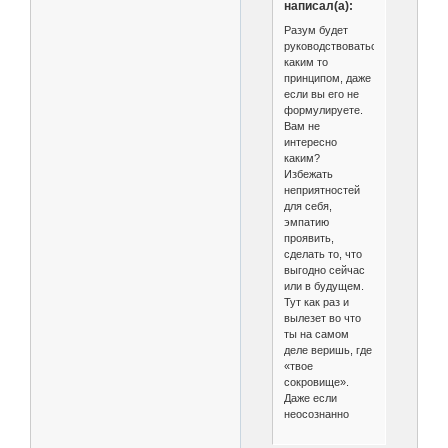
написал(а):
Разум будет
руководствоваться
каким то
принципом, даже
если вы его не
формулируете.
Вам не
интересно
каким?
Избежать
неприятностей
для себя,
эмпатию
проявить,
сделать то, что
выгодно сейчас
или в будущем.
Тут как раз и
вылезет во что
ты на самом
деле веришь, где
«твое
сокровище».
Даже если
неосознанно