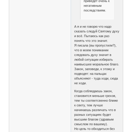
приведёт очень к
негативным
последствиям.
А я и не говорю что надо
сказать следуй Святому духу
и всё. Пытаюсь как раз
понять что это значит.
Я писала (вы пропустили?),
что в моем понимании
следовать духу значит в
любой ситуации избирать
наивысшее моральное благо.
Закон, заповеди, к этому и
подводят: на пальцах
объясняют - туда ходи, сюда
не ходи.
Когда соблюдаешь закон,
становится меньше грехов,
тем ты соответсвенно ближе
к свету, тем лучше
начинаешь различать что в
разных ситуациях будет
высшим благом (здравым
смыслом по вашему).
Но цель то обходиться без