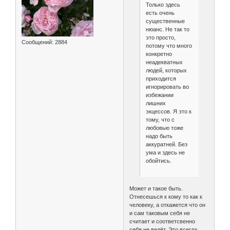
Только здесь
есть очень
существенные
нюанс. Не так то
это просто,
Сообщений:
2884
потому что много
конкретно
неадекватных
людей, которых
приходится
игнорировать во
избежании
лишних
экцессов. Я это к
тому, что с
любовью тоже
надо быть
аккуратней. Без
ума и здесь не
обойтись.
Может и такое быть.
Отнесешься к кому то как к
человеку, а откажется что он
и сам таковым себя не
считает и соответсвенно
себя не ведёт. Это всегда