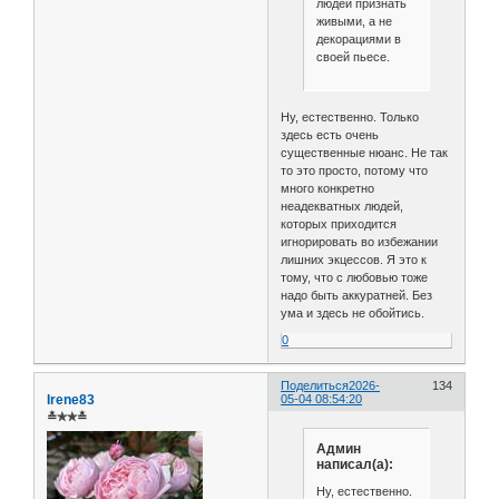
людей признать
живыми, а не
декорациями в
своей пьесе.
Ну, естественно. Только
здесь есть очень
существенные нюанс. Не так
то это просто, потому что
много конкретно
неадекватных людей,
которых приходится
игнорировать во избежании
лишних экцессов. Я это к
тому, что с любовью тоже
надо быть аккуратней. Без
ума и здесь не обойтись.
0
Поделиться
2026-
134
Irene83
05-04 08:54:20
≛✯✯≛
Админ
написал(а):
Ну, естественно.