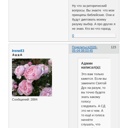
Ну что за риторический
вопросы. Вы знаете что мои
принципы библейские. Они и
будут диктовать моему
разуму выбор. А про других я
не знаю. Кто во что горазд.
0
Поделиться
2026-
123
Irene83
05-04 08:03:45
≛✯✯≛
Админ
написал(а):
Это вам только
кажется. Если вы
замените Святой
Дух на разум, то
вы точно будете
знать какому
Сообщений:
2884
голосу
следовать. А СД
это ни о чем. А
то ещё и голоса
начнёте
слушать, что