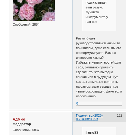
подсказывает
ваш разум.
Лучшего
инструмента у
нас нет.
Сообщений:
2884
Разум будет
руководствоваться каким то
принципом, даже если вы его
не формулируете. Вам не
интересно каким?
Избежать неприятностей для
себя, эмпатию проявить,
сделать то, что выгодно
сейчас или в будущем. Тут
как раз и вылезет во что ты
на самом деле веришь, где
«твое сокровище». Даже если
неосознанно
0
Поделиться
2026-
122
Админ
05-04 08:00:53
Модератор
Сообщений:
6837
Irene83