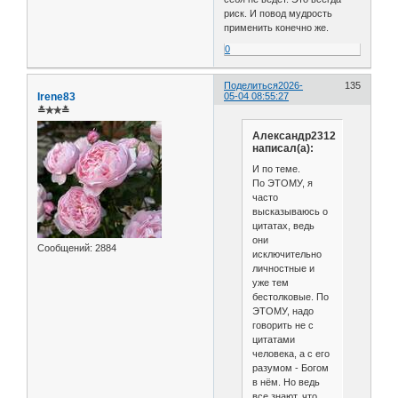
риск. И повод мудрость
применить конечно же.
0
Поделиться
2026-
135
Irene83
05-04 08:55:27
≛✯✯≛
Александр2312
написал(а):
И по теме.
По ЭТОМУ, я
часто
высказываюсь о
цитатах, ведь
они
Сообщений:
2884
исключительно
личностные и
уже тем
бестолковые. По
ЭТОМУ, надо
говорить не с
цитатами
человека, а с его
разумом - Богом
в нём. Но ведь
все знают, что