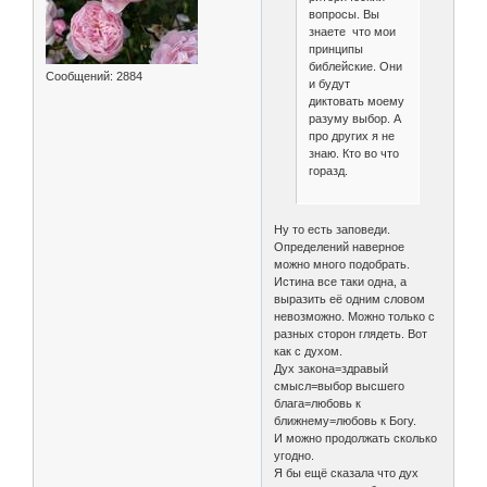
вопросы. Вы
знаете что мои
принципы
библейские. Они
Сообщений:
2884
и будут
диктовать моему
разуму выбор. А
про других я не
знаю. Кто во что
горазд.
Ну то есть заповеди.
Определений наверное
можно много подобрать.
Истина все таки одна, а
выразить её одним словом
невозможно. Можно только с
разных сторон глядеть. Вот
как с духом.
Дух закона=здравый
смысл=выбор высшего
блага=любовь к
ближнему=любовь к Богу.
И можно продолжать сколько
угодно.
Я бы ещё сказала что дух