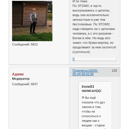
И по теме.
По ЭТОМУ, я часто
высказываюсь о цитатах,
ведь они исключительно
личностные и уже тем
бестолковые. По ЭТОМУ,
надо говорить не с цитатами
человека, а с его разумом -
Богом в нём. Но ведь все
знают, что буква мертва, но
Сообщений:
6822
продолжают за нею охотится!
(суетиться).
0
Поделиться
2026-
133
Админ
05-04 08:42:06
Модератор
Сообщений:
6837
Irene83
написал(а):
Я бы ещё
сказала что дух
закона в том,
чтобы не
относиться к
людям как к
вещам - старое