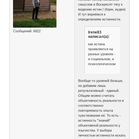
смыслов и Воскресят тягу к
ведению истин.! (Каин, иудеи)
И тут вернёмся к
определениям истинности.
Сообщений:
6822
Irene83
написал(а):
как истина
проявляется на
разных уровнях -
и социальном, и
психологическом.
Вообще-то уровней больше,
но добавим лишь
результативный - единый.
Общим можно считать
объективность реальности и
соответственно
повторяемость опыта
чувствования её. То есть -
истинность "знаний"
объективной реальности у
язычества. У выбора
личностью истинности искать