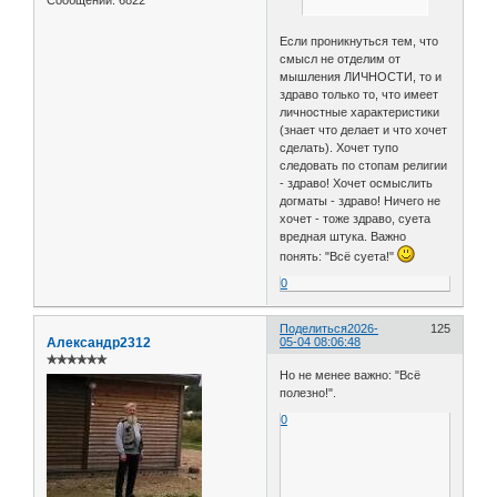
Сообщений:
6822
Если проникнуться тем, что
смысл не отделим от
мышления ЛИЧНОСТИ, то и
здраво только то, что имеет
личностные характеристики
(знает что делает и что хочет
сделать). Хочет тупо
следовать по стопам религии
- здраво! Хочет осмыслить
догматы - здраво! Ничего не
хочет - тоже здраво, суета
вредная штука. Важно
понять: "Всё суета!"
0
Поделиться
2026-
125
Александр2312
05-04 08:06:48
✯✯✯✯✯✯
Но не менее важно: "Всё
полезно!".
0