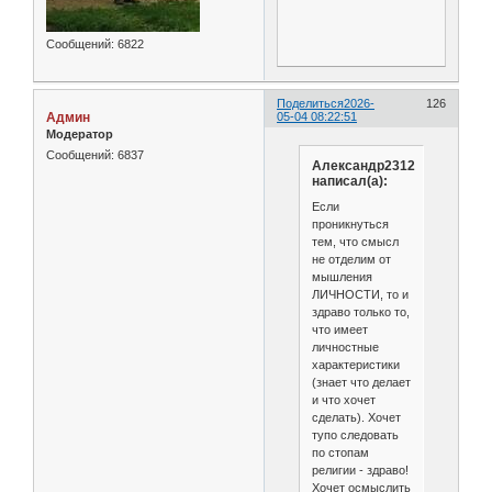
Сообщений:
6822
Поделиться
2026-
126
Админ
05-04 08:22:51
Модератор
Сообщений:
6837
Александр2312
написал(а):
Если
проникнуться
тем, что смысл
не отделим от
мышления
ЛИЧНОСТИ, то и
здраво только то,
что имеет
личностные
характеристики
(знает что делает
и что хочет
сделать). Хочет
тупо следовать
по стопам
религии - здраво!
Хочет осмыслить