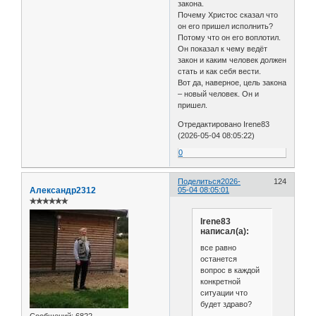
закона.
Почему Христос сказал что
он его пришел исполнить?
Потому что он его воплотил.
Он показал к чему ведёт
закон и каким человек должен
стать и как себя вести.
Вот да, наверное, цель закона
– новый человек. Он и
пришел.
Отредактировано Irene83
(2026-05-04 08:05:22)
0
Поделиться
2026-
124
Александр2312
05-04 08:05:01
✯✯✯✯✯✯
Irene83
написал(а):
все равно
останется
вопрос в каждой
конкретной
ситуации что
будет здраво?