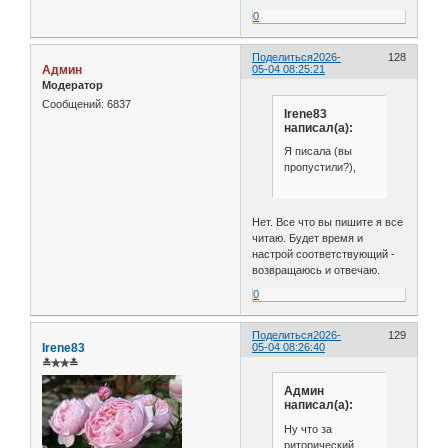
0
Поделиться
2026-
128
Админ
05-04 08:25:21
Модератор
Сообщений:
6837
Irene83
написал(а):
Я писала (вы
пропустили?),
Нет. Все что вы пишите я все
читаю. Будет время и
настрой соответствующий -
возвращаюсь и отвечаю.
0
Поделиться
2026-
129
Irene83
05-04 08:26:40
≛✯✯≛
Админ
написал(а):
Ну что за
риторический