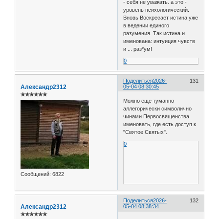
- себя не уважать. а это -
уровень психологический.
Вновь Воскресает истина уже
в ведении единого
разумения. Так истина и
именована: интуиция чувств
и ... раз*ум!
0
Поделиться
2026-
131
Александр2312
05-04 08:30:45
✯✯✯✯✯✯
Можно ещё туманно
аллегорически символично
чинами Первосвященства
именовать, где есть доступ к
"Святое Святых".
0
Сообщений:
6822
Поделиться
2026-
132
Александр2312
05-04 08:38:34
✯✯✯✯✯✯