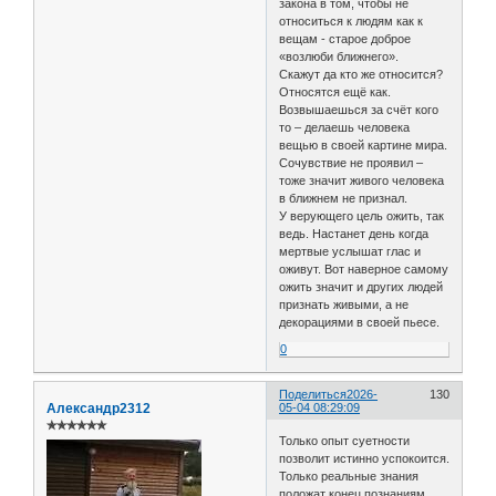
закона в том, чтобы не
относиться к людям как к
вещам - старое доброе
«возлюби ближнего».
Скажут да кто же относится?
Относятся ещё как.
Возвышаешься за счёт кого
то – делаешь человека
вещью в своей картине мира.
Сочувствие не проявил –
тоже значит живого человека
в ближнем не признал.
У верующего цель ожить, так
ведь. Настанет день когда
мертвые услышат глас и
оживут. Вот наверное самому
ожить значит и других людей
признать живыми, а не
декорациями в своей пьесе.
0
Поделиться
2026-
130
Александр2312
05-04 08:29:09
✯✯✯✯✯✯
Только опыт суетности
позволит истинно успокоится.
Только реальные знания
положат конец познаниям