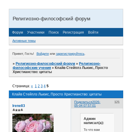
Религиозно-философский форум
Форум
Участники
Поиск
Регистрация
Войти
Активные темы
Привет, Гость!
Войдите
или
зарегистрируйтесь
.
»
Религиозно-философский форум
»
Религиозно-
философские учения
»
Клайв Стейплз Льюис, Просто
Христианство: цитаты
Страница:
«
1
2
3
4
5
Клайв Стейплз Льюис, Просто Христианство: цитаты
Поделиться
2026-
121
Irene83
05-04 07:57:01
≛✯✯≛
Админ
написал(а):
То что вам