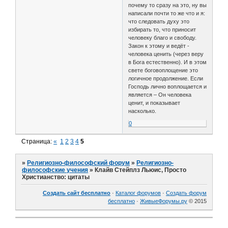
почему то сразу на это, ну вы
написали почти то же что и я:
что следовать духу это
избирать то, что приносит
человеку благо и свободу.
Закон к этому и ведёт -
человека ценить (через веру
в Бога естественно). И в этом
свете боговоплощение это
логичное продолжение. Если
Господь лично воплощается и
является – Он человека
ценит, и показывает
насколько.
0
Страница:
«
1
2
3
4
5
»
Религиозно-философский форум
»
Религиозно-
философские учения
»
Клайв Стейплз Льюис, Просто
Христианство: цитаты
Создать сайт бесплатно
·
Каталог форумов
·
Создать форум
бесплатно
·
ЖивыеФорумы.ру
© 2015