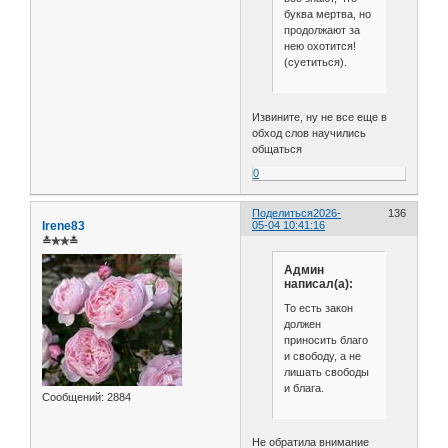
буква мертва, но
продолжают за
нею охотится!
(суетиться).
Извините, ну не все еще в
обход слов научились
общаться
0
Поделиться
2026-
136
Irene83
05-04 10:41:16
≛✯✯≛
Админ
написал(а):
То есть закон
должен
приносить благо
и свободу, а не
лишать свободы
и блага.
Сообщений:
2884
Не обратила внимание