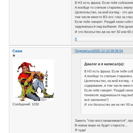
В НЗ есть фраза: Если тебя соблазняе
А вообще то слепым старались вернут
Целительство, на мой взгляд - это 
том числе вместо ВЗ-ого: глаз за глаз
Если тебе говорят: Раздай свою собс
задумаешься над выбором: Или душе на
И это богатьство аж на лет 50 или 6
0
Саша
Поделиться
2025-12-10 09:36:54
✯
Диалог и я написал(а):
В НЗ есть фраза: Если тебя соб
А вообще то слепым старались в
Целительство, на мой взгляд -
содержание, в том числе вместо
Если тебе говорят: Раздай сво
поневоле задумаешься над выбор
всё заплачено")
Сообщений:
1030
И это богатьство аж на лет 50 
Заметь "глаз восстанавливается", про
В новом мире не будет старости....
Я туда!