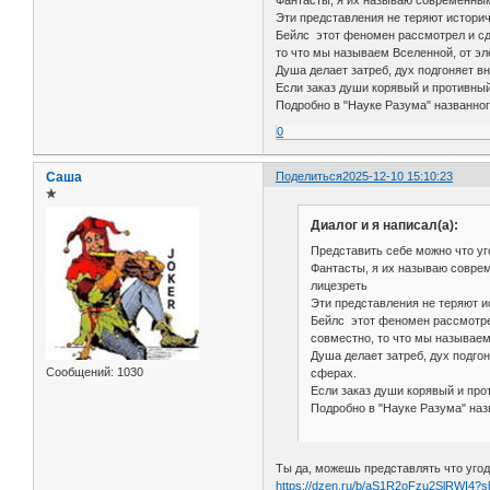
Фантасты, я их называю современными
Эти представления не теряют истори
Бейлс этот феномен рассмотрел и сд
то что мы называем Вселенной, от эл
Душа делает затреб, дух подгоняет 
Если заказ души корявый и противный
Подробно в "Науке Разума" названног
0
Саша
Поделиться
2025-12-10 15:10:23
✯
Диалог и я написал(а):
Представить себе можно что уг
Фантасты, я их называю соврем
лицезреть
Эти представления не теряют 
Бейлс этот феномен рассмотре
совместно, то что мы называем
Душа делает затреб, дух подг
Сообщений:
1030
сферах.
Если заказ души корявый и про
Подробно в "Науке Разума" наз
Ты да, можешь представлять что угод
https://dzen.ru/b/aS1R2oFzu2SlRWI4?sh