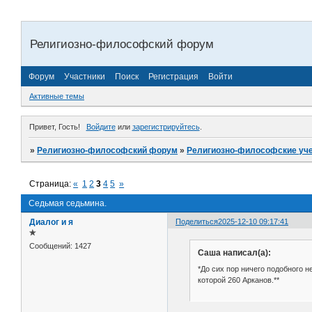
Религиозно-философский форум
Форум
Участники
Поиск
Регистрация
Войти
Активные темы
Привет, Гость!
Войдите
или
зарегистрируйтесь
.
»
Религиозно-философский форум
»
Религиозно-философские уч
Страница:
«
1
2
3
4
5
»
Седьмая седьмина.
Диалог и я
Поделиться
2025-12-10 09:17:41
✯
Сообщений:
1427
Саша написал(а):
*До сих пор ничего подобного н
которой 260 Арканов.**