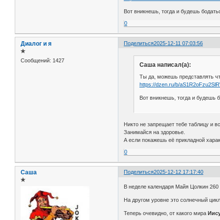
Вот вникнешь, тогда и будешь бодать
0
Диалог и я
Поделиться
2025-12-11 07:03:56
✯
Сообщений:
1427
Саша написал(а):
Ты да, можешь представлять чт
https://dzen.ru/b/aS1R2oFzu2SlR
Вот вникнешь, тогда и будешь 
Никто не запрещает тебе таблицу и в
Занимайся на здоровье.
А если покажешь её прикладной характ
0
Саша
Поделиться
2025-12-12 17:17:40
✯
В неделе календаря Майя Цолкин 260 ч
На другом уровне это солнечный цикл 
Теперь очевидно, от какого мира
Иис