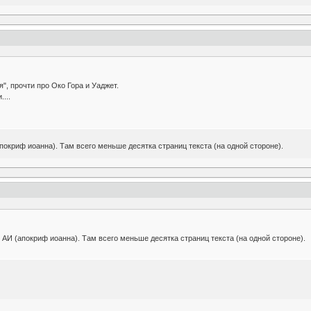
", прочти про Око Гора и Уаджет.
...
покриф иоанна). Там всего меньше десятка страниц текста (на одной стороне).
 АИ (апокриф иоанна). Там всего меньше десятка страниц текста (на одной стороне).