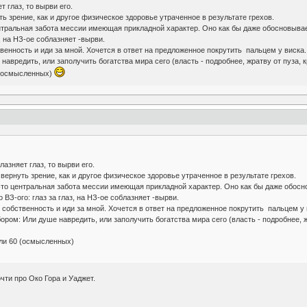
т глаз, то вырви его.
ь зрение, как и другое физическое здоровье утраченное в результате грехов.
центральная забота мессии имеющая прикладной характер. Оно как бы даже обосновыв
, на НЗ-ое соблазняет -вырви.
твенность и иди за мной. Хочется в ответ на предложенное покрутить пальцем у вис
вредить, или заполучить богатства мира сего (власть - подробнее, жратву от пуза, к
0 (осмысленных)
лазняет глаз, то вырви его.
ернуть зрение, как и другое физическое здоровье утраченное в результате грехов.
 это центральная забота мессии имеющая прикладной характер. Оно как бы даже обос
 ВЗ-ого: глаз за глаз, на НЗ-ое соблазняет -вырви.
ю собственность и иди за мной. Хочется в ответ на предложенное покрутить пальцем
ом: Или душе навредить, или заполучить богатства мира сего (власть - подробнее, жр
или 60 (осмысленных)
чти про Око Гора и Уаджет.