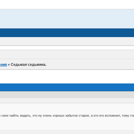
ения
»
Седьмая седьмина.
е смог найти, видать, это ну очень хорошо забытое старое, а кто его вспомнил, тому г