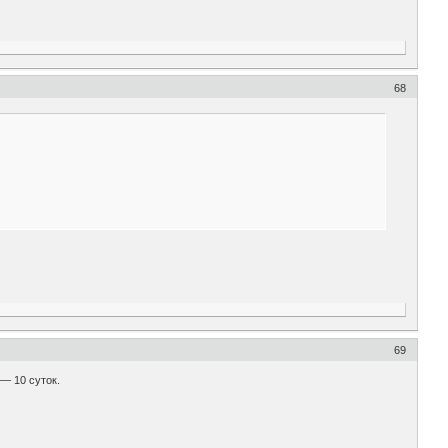
68
69
 — 10 суток.