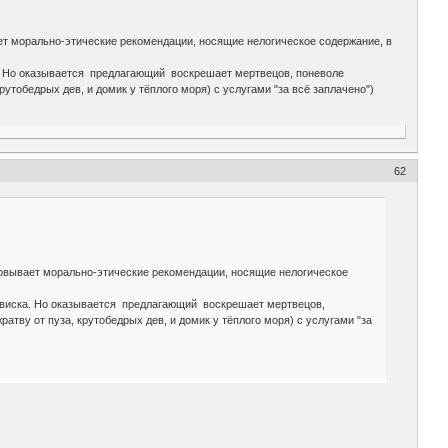
ает морально-этические рекомендации, носящие нелогическое содержание, в
ка. Но оказывается предлагающий воскрешает мертвецов, поневоле
рутобедрых дев, и домик у тёплого моря) с услугами "за всё заплачено")
62
новывает морально-этические рекомендации, носящие нелогическое
 у виска. Но оказывается предлагающий воскрешает мертвецов,
атву от пуза, крутобедрых дев, и домик у тёплого моря) с услугами "за