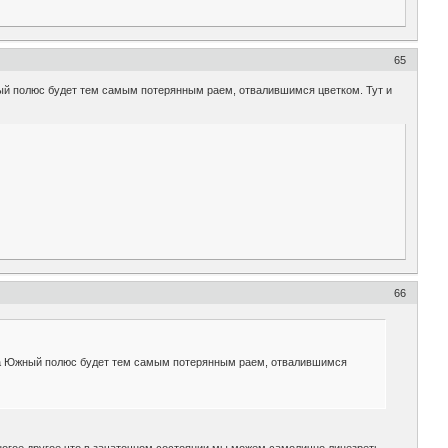
65
ный полюс будет тем самым потерянным раем, отвалившимся цветком. Тут и
66
огда Южный полюс будет тем самым потерянным раем, отвалившимся