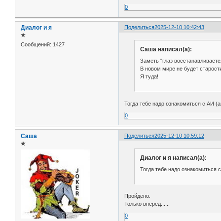
0
Диалог и я
Поделиться
2025-12-10 10:42:43
✯
Сообщений:
1427
Саша написал(а):
Заметь "глаз восстанавливается
В новом мире не будет старости.
Я туда!
Тогда тебе надо ознакомиться с АИ (а
0
Саша
Поделиться
2025-12-10 10:59:12
✯
Диалог и я написал(а):
Тогда тебе надо ознакомиться с
Пройдено.
Только вперед......
0