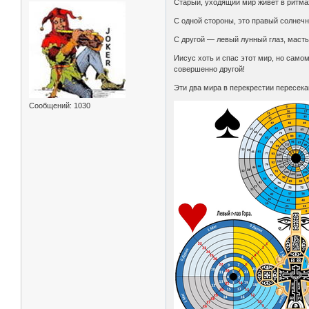
Старый, уходящий мир живет в ритмах
С одной стороны, это правый солнечн
С другой — левый лунный глаз, маст
Иисус хоть и спас этот мир, но само
совершенно другой!
Эти два мира в перекрестии пересека
Сообщений:
1030