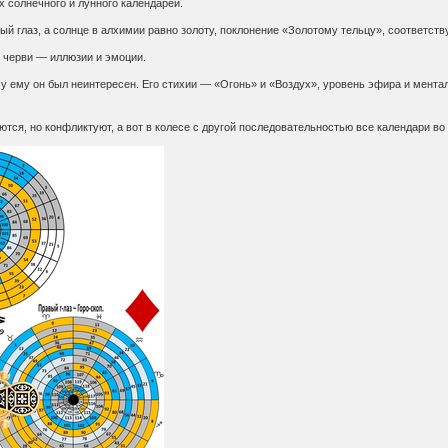
 солнечного и лунного календарей.
ый глаз, а солнце в алхимии равно золоту, поклонение «Золотому тельцу», соответств
ь черви — иллюзии и эмоции.
му ему он был неинтересен. Его стихии — «Огонь» и «Воздух», уровень эфира и ментал
ются, но конфликтуют, а вот в колесе с другой последовательностью все календари в