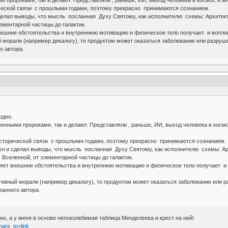
 пророками, так и делают. Представляли , раньше, ИИ, выход человека в космос и м
ческой связи с прошлыми годами, поэтому прекрасно принимаются сознанием.
елал выводы, что мысль посланная Духу Святому, как исполнителю схемы: Архитекто
ементарной частицы до галактик.
внешние обстоятельства и внутреннюю мотивацию и физическое тело получает и воп
 морали (например декалогу), то продуктом может оказаться заболевание или разруш
о автора.
одно.
енными пророками, так и делают. Представляли , раньше, ИИ, выход человека в косм
исторической связи с прошлыми годами, поэтому прекрасно принимаются сознанием.
л и сделал выводы, что мысль посланная Духу Святому, как исполнителю схемы: Арх
 Вселенной, от элементарной частицы до галактик.
оняет внешние обстоятельства и внутреннюю мотивацию и физическое тело получает 
тивный морали (например декалогу), то продуктом может оказаться заболевание или 
ванного автора.
но, а у меня в основе непоколебимая таблица Менделеева и крест на ней!
are_to=link