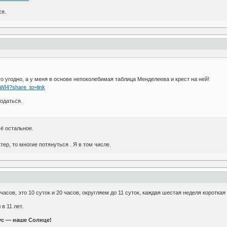
ся.
о угодно, а у меня в основе непоколебимая таблица Менделеева и крест на ней!
WI4?share_to=link
бодаться.
сё остальное.
ер, то многие потянуться . Я в том числе.
асов, это 10 суток и 20 часов, округляем до 11 суток, каждая шестая неделя короткая
в 11 лет.
ус — наше Солнце!