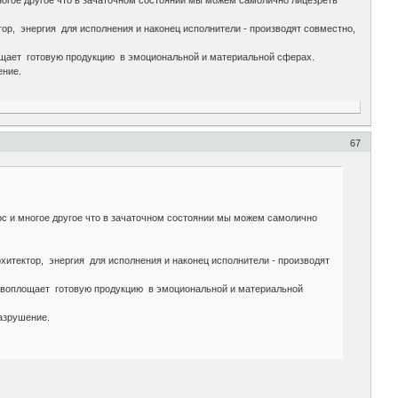
ногое другое что в зачаточном состоянии мы можем самолично лицезреть
р, энергия для исполнения и наконец исполнители - производят совместно,
лощает готовую продукцию в эмоциональной и материальной сферах.
ение.
67
ос и многое другое что в зачаточном состоянии мы можем самолично
итектор, энергия для исполнения и наконец исполнители - производят
и воплощает готовую продукцию в эмоциональной и материальной
разрушение.