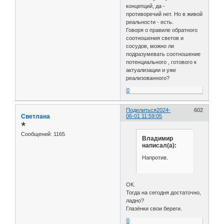
концепций, да -
противоречий нет. Но в живой
реальности - есть.
Говоря о правиле обратного
соотношения светов и
сосудов, можно ли
подразумевать соотношение
потенциального , готового к
актуализации и уже
реализованного?
0
Поделиться
2024-
602
Светлана
06-01 11:59:05
✯
Сообщений:
1165
Владимир
написал(а):
Напротив.
ОК.
Тогда на сегодня достаточно,
ладно?
Глазёнки свои береги.
0