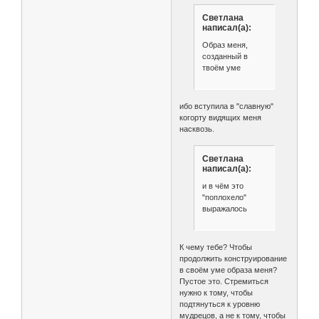
Светлана
написал(а):
Образ меня,
созданный в
твоём уме
ибо вступила в "славную"
когорту видящих меня
насквозь.
Светлана
написал(а):
и в чём это
"поплохело"
выражалось
К чему тебе? Чтобы
продолжить конструирование
в своём уме образа меня?
Пустое это. Стремиться
нужно к тому, чтобы
подтянуться к уровню
мудрецов, а не к тому, чтобы