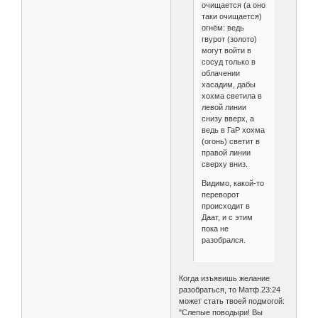
очищается (а оно
таки очищается)
огнём: ведь
гвурот (золото)
могут войти в
сосуд только в
облачении
хасадим, дабы
хохма светила в
левой линии
снизу вверх, а
ведь в ГаР хохма
(огонь) светит в
правой линии
сверху вниз.
Видимо, какой-то
переворот
происходит в
Даат, и с этим
пока не
разобрался.
Когда изъявишь желание
разобраться, то Матф.23:24
может стать твоей подмогой:
"Слепые поводыри! Вы