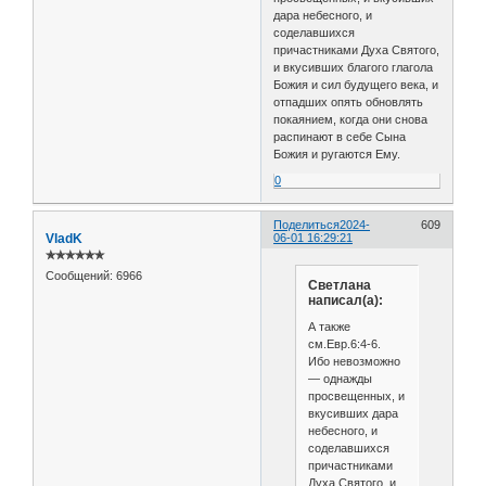
дара небесного, и
соделавшихся
причастниками Духа Святого,
и вкусивших благого глагола
Божия и сил будущего века, и
отпадших опять обновлять
покаянием, когда они снова
распинают в себе Сына
Божия и ругаются Ему.
0
Поделиться
2024-
609
VladK
06-01 16:29:21
✯✯✯✯✯✯
Сообщений:
6966
Светлана
написал(а):
А также
см.Евр.6:4-6.
Ибо невозможно
— однажды
просвещенных, и
вкусивших дара
небесного, и
соделавшихся
причастниками
Духа Святого, и