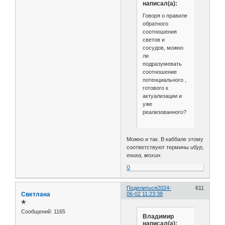
написал(а):
Говоря о правиле
обратного
соотношения
светов и
сосудов, можно
ли
подразумевать
соотношение
потенциального ,
готового к
актуализации и
уже
реализованного?
Можно и так. В каббале этому
соответствуют термины
ибур,
еника, мохин
.
0
Поделиться
2024-
611
Светлана
06-02 11:23:38
✯
Сообщений:
1165
Владимир
написал(а):