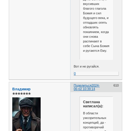
вкусивших
благого глагола
Божия и сил
будущего века, и
отпадших опять
обновлять
покаянием, когда
они снова
распинают в
себе Сына Божия
и ругаются Ему.
Вот и не ругайся.
0
Поделиться
2024-
610
Владимир
06-02 10:39:14
✯✯✯✯✯✯✯
Светлана
написал(а):
В области
умозрительных
концепций, да -
противоречий