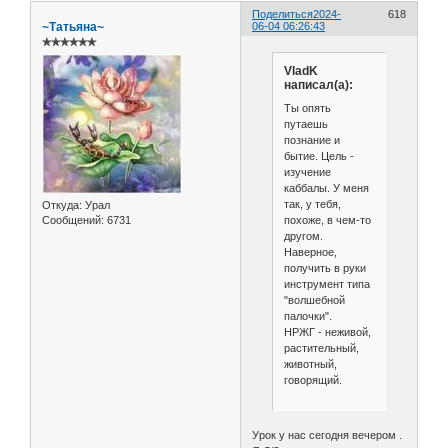
Поделиться
2024-
618
~Татьяна~
06-04 06:26:43
✯✯✯✯✯✯
VladK
написал(а):
Ты опять
путаешь
познание и
бытие. Цель -
изучение
каббалы. У меня
так, у тебя,
Откуда:
Урал
похоже, в чем-то
Сообщений:
6731
другом.
Наверное,
получить в руки
инструмент типа
"волшебной
палочки".
НРЖГ - неживой,
растительный,
животный,
говорящий.
Урок у нас сегодня вечером .