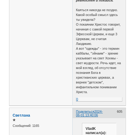
ревностен и покайся.
Каяться никогда не поздно.
Какой особый смысл здесь
ты увидела?
О покаянии Христос говорит,
начиная с самой первой
Эфесской Церкви, и еще 3
Церквам, не считая
Лаодикию.
А вот "одежды" - это термин
каббалы, "эйнаим" - зрение
указывает на свет Хохмы -
свет мудрости. Речь идет, на
мой взгляд, об отсутствие
познания Бога в
христианских церквах, а
вернее "детском",
инфантильном понимании
Христа.
0
Поделиться
2024-
605
Светлана
06-01 13:40:06
✯
Сообщений:
1165
VladK
написал(а):