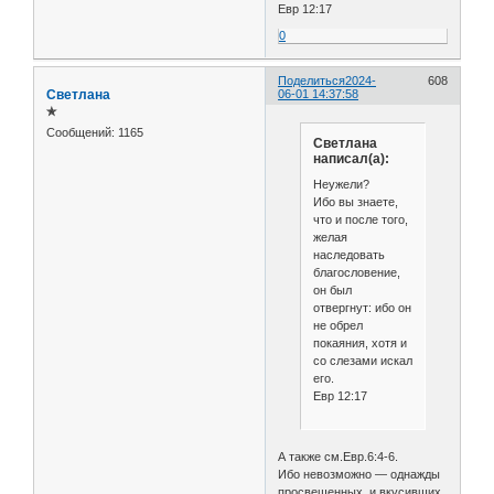
Евр 12:17
0
Поделиться
2024-
608
Светлана
06-01 14:37:58
✯
Сообщений:
1165
Светлана
написал(а):
Неужели?
Ибо вы знаете,
что и после того,
желая
наследовать
благословение,
он был
отвергнут: ибо он
не обрел
покаяния, хотя и
со слезами искал
его.
Евр 12:17
А также см.Евр.6:4-6.
Ибо невозможно — однажды
просвещенных, и вкусивших