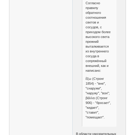
Согласно
правилу
обратного
соотношения
светов и
сосудов, с
приходом более
высокого света
прежний
выталкивается
из внутреннего
сосуда в
сопряжённый
внешний, как и
написано:
ἔξω (Стронг
1854) - "вне",
"снаружи",
"наружу", "вон";
βάλλει (Стронг
906) - "бросает",
"кидает",
"ставит",
"помещает".
В области умозрительных