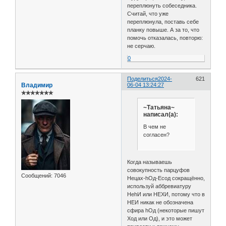
переплюнуть собеседника.
Считай, что уже
переплюнула, поставь себе
планку повыше. А за то, что
помочь отказалась, повторю:
не серчаю.
0
Поделиться
2024-
621
Владимир
06-04 13:24:27
✯✯✯✯✯✯✯
~Татьяна~
написал(а):
В чем не
согласен?
Когда называешь
совокупность парцуфов
Сообщений:
7046
Нецах-hОд-Есод сокращённо,
используй аббревиатуру
НеhИ или НЕХИ, потому что в
НЕИ никак не обозначена
сфира hОд (некоторые пишут
Ход или Од), и это может