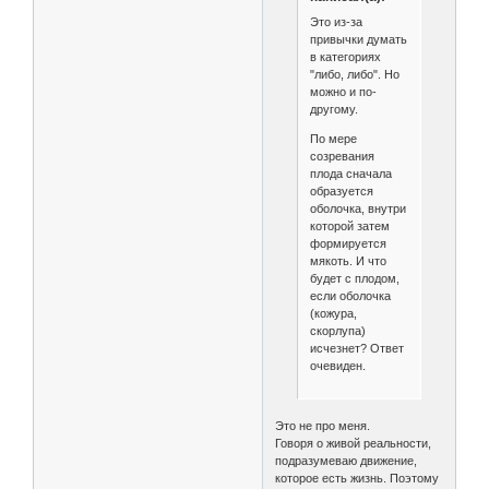
Это из-за
привычки думать
в категориях
"либо, либо". Но
можно и по-
другому.
По мере
созревания
плода сначала
образуется
оболочка, внутри
которой затем
формируется
мякоть. И что
будет с плодом,
если оболочка
(кожура,
скорлупа)
исчезнет? Ответ
очевиден.
Это не про меня.
Говоря о живой реальности,
подразумеваю движение,
которое есть жизнь. Поэтому