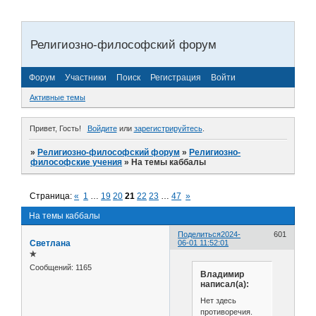
Религиозно-философский форум
Форум
Участники
Поиск
Регистрация
Войти
Активные темы
Привет, Гость!
Войдите
или
зарегистрируйтесь
.
»
Религиозно-философский форум
»
Религиозно-
философские учения
»
На темы каббалы
Страница:
«
1
…
19
20
21
22
23
…
47
»
На темы каббалы
Поделиться
2024-
601
Светлана
06-01 11:52:01
✯
Сообщений:
1165
Владимир
написал(а):
Нет здесь
противоречия.