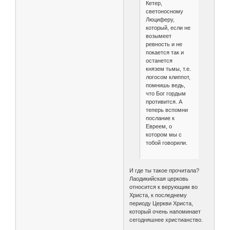
Кетер,
светоносному
Люциферу,
который, если не
возымеет
ревность и не
покается так и
останется
князем тьмы, т.е.
логосом клиппот,
помнишь ведь,
что Бог гордым
противится. А
теперь вспомни
послание к
Евреем, о
котором мы с
тобой говорили.
И где ты такое прочитала?
Лаодикийская церковь
относится к верующим во
Христа, к последнему
периоду Церкви Христа,
который очень напоминает
сегодняшнее христианство.