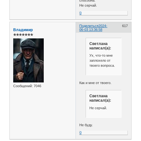
способна.
Не серчай.
0
Поделиться
2024-
617
Владимир
06-03 13:36:58
✯✯✯✯✯✯✯
Светлана
написал(а):
Ух, что-то мне
заплохело от
твоего вопроса.
Как и мне от твоего.
Сообщений:
7046
Светлана
написал(а):
Не серчай.
Не буду.
0