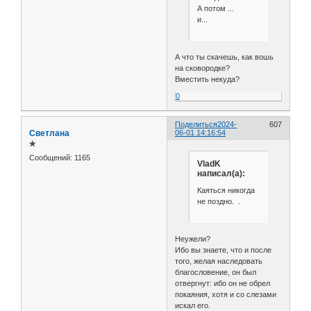
А потом ...
и...
А что ты скачешь, как вошь
на сковородке?
Вместить некуда?
0
Поделиться
2024-
607
Светлана
06-01 14:16:54
✯
Сообщений:
1165
VladK
написал(а):
Каяться никогда
не поздно. .
Неужели?
Ибо вы знаете, что и после
того, желая наследовать
благословение, он был
отвергнут: ибо он не обрел
покаяния, хотя и со слезами
искал его.