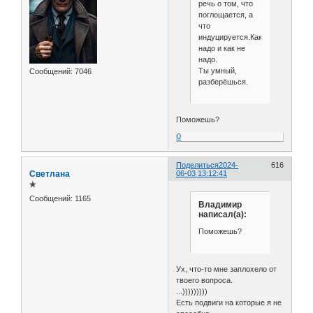
речь о том, что
поглощается, а
что
индуцируется.Как
надо и как не
надо.
Ты умный,
Сообщений:
7046
разберёшься.
Поможешь?
0
Поделиться
2024-
616
Светлана
06-03 13:12:41
✯
Сообщений:
1165
Владимир
написал(а):
Поможешь?
Ух, что-то мне заплохело от
твоего вопроса.
...)))))))))
Есть подвиги на которые я не