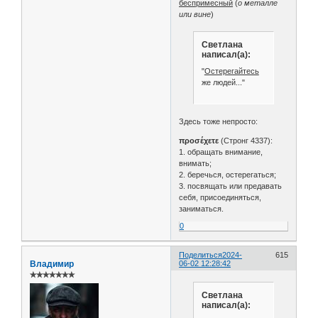
беспримесный
(
о металле
или вине
)
Светлана
написал(а):
"
Остерегайтесь
же людей..."
Здесь тоже непросто:
προ­σέχετε
(Стронг 4337):
1. обращать внимание,
внимать;
2. беречься, остерегаться;
3. посвящать или предавать
себя, присоединяться,
заниматься.
0
Поделиться
2024-
615
Владимир
06-02 12:28:42
✯✯✯✯✯✯✯
Светлана
написал(а):