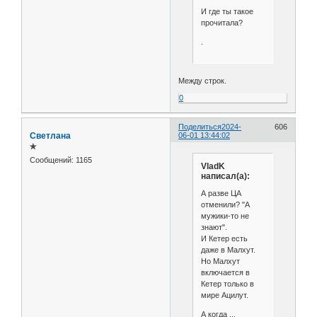
И где ты такое
прочитала?
.
Между строк.
0
Поделиться
2024-
606
Светлана
06-01 13:44:02
✯
Сообщений:
1165
VladK
написал(а):
А разве ЦА
отменили? "А
мужики-то не
знают".
И Кетер есть
даже в Малхут.
Но Малхут
включается в
Кетер только в
мире Ацилут.
А когда ...