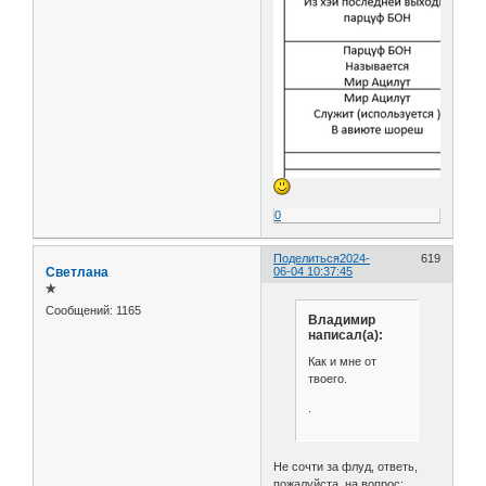
0
Поделиться
2024-
619
Светлана
06-04 10:37:45
✯
Сообщений:
1165
Владимир
написал(а):
Как и мне от
твоего.
.
Не сочти за флуд, ответь,
пожалуйста, на вопрос: