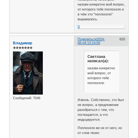
назови конкретно мой вопрос,
от которого тебе поплохело и
в чём это "поплохело"
выражалось.
0
Поделиться
2024-
620
Владимир
06-04 13:14:50
✯✯✯✯✯✯✯
Светлана
написал(а):
назови конкретно
мой вопрос, от
которого тебе
поплохело
Сообщений:
7046
Изволь. Собственно, это был
не вопрос, а предложение
разобраться с тем, что
поглощается, а что
индуцируется.
Поплохело же не от него, но
от слов твоих: