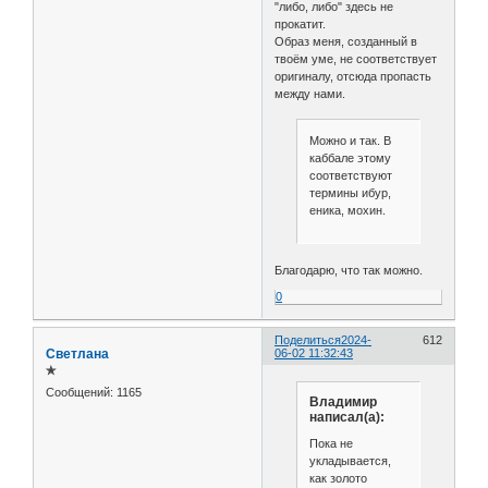
"либо, либо" здесь не
прокатит.
Образ меня, созданный в
твоём уме, не соответствует
оригиналу, отсюда пропасть
между нами.
Можно и так. В
каббале этому
соответствуют
термины ибур,
еника, мохин.
Благодарю, что так можно.
0
Поделиться
2024-
612
Светлана
06-02 11:32:43
✯
Сообщений:
1165
Владимир
написал(а):
Пока не
укладывается,
как золото