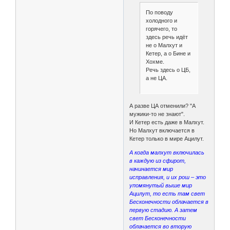
По поводу
холодного и
горячего, то
здесь речь идёт
не о Малхут и
Кетер, а о Бине и
Хохме.
Речь здесь о ЦБ,
а не ЦА.
А разве ЦА отменили? "А
мужики-то не знают".
И Кетер есть даже в Малхут.
Но Малхут включается в
Кетер только в мире Ацилут.
А когда малхут включилась
в каждую из сфирот,
начинается мир
исправления, и их рош – это
упомянутый выше мир
Ацилут, то есть там свет
Бесконечности облачается в
первую стадию. А затем
свет Бесконечности
облачается во вторую