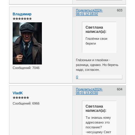
Поделиться
2024-
603
Владимир
06-01 12:18:02
✯✯✯✯✯✯✯
Светлана
написал(а):
Глазёнки свои
береги
Гла́зоньки и глазёнки -
разница, однако. Но беречь
Сообщений:
7046
надо, согласен.
0
Поделиться
2024-
604
VladK
06-01 13:20:50
✯✯✯✯✯✯
Сообщений:
6966
Светлана
написал(а):
Ты знаешь кому
адресовано это
послание?
-несущему Свет