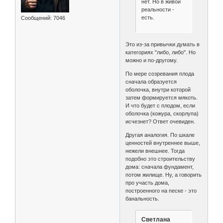
нет. Но в живой
реальности -
есть.
Сообщений:
7046
Это из-за привычки думать в
категориях "либо, либо". Но
можно и по-другому.
По мере созревания плода
сначала образуется
оболочка, внутри которой
затем формируется мякоть.
И что будет с плодом, если
оболочка (кожура, скорлупа)
исчезнет? Ответ очевиден.
Другая аналогия. По шкале
ценностей внутреннее выше,
нежели внешнее. Тогда
подобно это строительству
дома: сначала фундамент,
потом жилище. Ну, а говорить
про участь дома,
построенного на песке - это
банальность.
Светлана