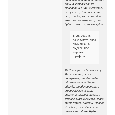
день, в который он не
ожидает, и в час, в который
не думает, 51 и рассечет
его, и подвергнет его одной
участи с лицемерами; там
будет плач и скрежет зубов.
Влад, обрати,
пожалуйста, своё
внимание на
выделенное
жирным
шрифтом.
18 Советую тебе купить у
Меня золото, огнем
очищенное, чтобы тебе
обогатиться, и белую
одежду, чтобы одеться и
чтобы не видна была
срамота наготы твоей, и
глазною мазью помажь глаза
твои, чтобы видеть. 19 Кого
Я люблю, тех обличаю и
наказываю.
Итак будь