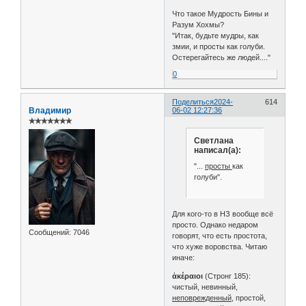
Что такое Мудрость Бины и
Разум Хохмы?
"Итак, будьте мудры, как
змии, и просты как голуби.
Остерегайтесь же людей...."
0
Поделиться
2024-
614
Владимир
06-02 12:27:36
✯✯✯✯✯✯✯
Светлана
написал(а):
"...
просты
как
голуби".
Для кого-то в НЗ вообще всё
просто. Однако недаром
Сообщений:
7046
говорят, что есть простота,
что хуже воровства. Читаю
иначе:
ἀκέραιοι
(Стронг 185):
чистый, невинный,
неповрежденный
, простой,