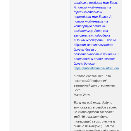
стадию и создает мир Брия.
А потом – облачается в
третью стадию и
порождает мир Ецира. А
потом – облачается в
четвертую стадию и
создает мир Асия, как
выясняется подробно в
«Паним масбирот» – каким
образом все они выходят
друг из друга с
обязательностью причины и
следствия и соединяются
друг с другом.
https://kabbalahmedia.info/ru/sources/
"Теплое состояние" - это
некоторый "пофигизм",
вызванный долготерпением
Бога:
Матф 24гл
Если же раб тот, будучи
зол, скажет в сердце своем:
не скоро придет господин
мой, 49 и начнет бить
товарищей своих и есть и
пить с пьяницами, - 50 то
придет господин раба того в