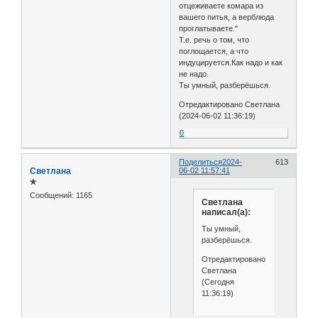
отцеживаете комара из
вашего питья, а верблюда
проглатываете."
Т.е. речь о том, что
поглощается, а что
индуцируется.Как надо и как
не надо.
Ты умный, разберёшься.
Отредактировано Светлана
(2024-06-02 11:36:19)
0
Поделиться
2024-
613
Светлана
06-02 11:57:41
✯
Сообщений:
1165
Светлана
написал(а):
Ты умный,
разберёшься.
Отредактировано
Светлана
(Сегодня
11:36:19)