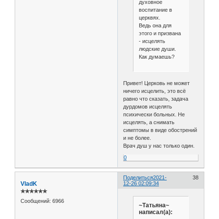
духовное
воспитание в
церквях.
Ведь она для
этого и призвана
- исцелять
людские души.
Как думаешь?
Привет! Церковь не может
ничего исцелить, это всё
равно что сказать, задача
дурдомов исцелять
психически больных. Не
исцелять, а снимать
симптомы в виде обострений
и не более.
Врач душ у нас только один.
0
Поделиться
2021-
38
VladK
12-26 02:09:34
✯✯✯✯✯✯
Сообщений:
6966
~Татьяна~
написал(а):