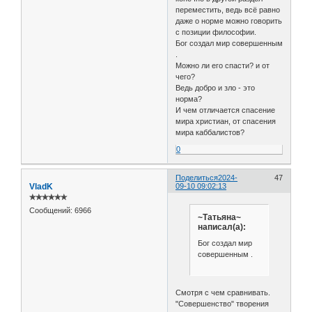
переместить, ведь всё равно
даже о норме можно говорить
с позиции философии.
Бог создал мир совершенным
.
Можно ли его спасти? и от
чего?
Ведь добро и зло - это
норма?
И чем отличается спасение
мира христиан, от спасения
мира каббалистов?
0
Поделиться
2024-
47
VladK
09-10 09:02:13
✯✯✯✯✯✯
Сообщений:
6966
~Татьяна~
написал(а):
Бог создал мир
совершенным .
Смотря с чем сравнивать.
"Совершенство" творения