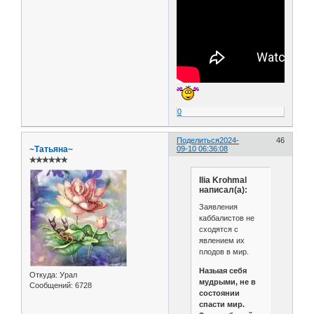
0
Поделиться
2024-
46
~Татьяна~
09-10 06:36:08
✯✯✯✯✯✯
Ilia Krohmal
написал(а):
Заявления
каббалистов не
сходятся с
явлением их
плодов в мир.
Назыая себя
Откуда:
Урал
мудрыми, не в
Сообщений:
6728
состоянии
спасти мир.