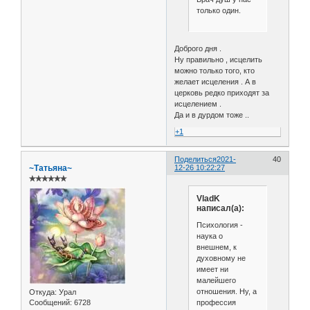
только один.
Доброго дня .
Ну правильно , исцелить
можно только того, кто
желает исцеления . А в
церковь редко приходят за
исцелением .
Да и в дурдом тоже ..
+1
Поделиться
2021-
40
~Татьяна~
12-26 10:22:27
✯✯✯✯✯✯
VladK
написал(а):
Психология -
наука о
внешнем, к
духовному не
имеет ни
малейшего
отношения. Ну, а
Откуда:
Урал
профессия
Сообщений:
6728