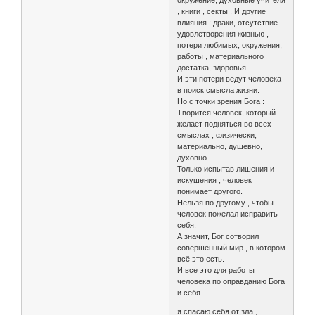
, книги , секты . И другие
влияния : драки, отсутствие
удовлетворения жизнью ,
потери любимых, окружения,
работы , материального
достатка, здоровья .
И эти потери ведут человека
в поиск смысла жизни.
Но с точки зрения Бога :
Творится человек, который
желает подняться во всех
смыслах , физически,
материально, душевно,
духовно.
Только испытав лишения и
искушения , человек
понимает другого.
Нельзя по другому , чтобы
человек пожелал исправить
себя.
А значит, Бог сотворил
совершенный мир , в котором
всё это есть.
И все это для работы
человека по оправданию Бога
и себя.
я спасаю себя от зла ,