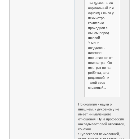
Ты думаешь он
нормальный ? Я
однажды была у
психиатра -
комиссию
проходили с
сыном перед
школой .
У меня
создалось
сложное
впечатление от
психиатра . Он
смотрит не на
ребёнка, а на
родителей . и
такой весь
странный...
Психология - наука о
внешнем, к духовному не
имеет ни малейшего
отношения. Ну, а профессия
накладывает свой отпечаток,
конечно.
Я увлекался психологией,
когда еще не был верующим.