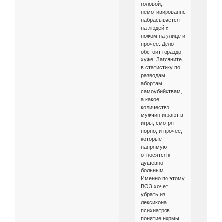
головой,
немотивированно
набрасывается
на людей с
ножом на улице и
прочее. Дело
обстоит гораздо
хуже! Загляните
в статистику по
разводам,
абортам,
самоубийствам,
а какое
количество
мужчин играют в
игры, смотрят
порно, и прочее,
которые
напрямую
относятся к
душевно
больным.
Именно по этому
ВОЗ хочет
убрать из
лексикона
психиатров
понятие нормы,