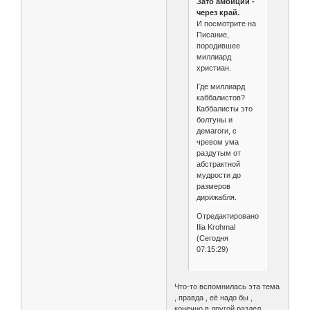
Зато амбиций -
через край.
И посмотрите на
Писание,
породившее
миллиард
христиан.
Где миллиард
каббалистов?
Каббалисты это
болтуны и
демагоги, с
чревом ума
раздутым от
абстрактной
мудрости до
размеров
дирижабля.
Отредактировано
Ilia Krohmal
(Сегодня
07:15:29)
Что-то вспомнилась эта тема
, правда , её надо бы ,
конечно в другой раздел