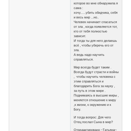
которое во мне обнаружила я
сама :
хочу......убить обидчика, себя
и весь мир ...но..
Человек начинает спасаться
от зла , когда появляется тот,
кто от тебя полностью
зависит.
И тогда ты для него делаешь
всё , чтобы уберечь его от
зла.
А ведь надо научить
справляться.
Мир всегда будет таким .
Всегда будут страсти и войны
, чтобы научить человека с
этим справляться и
благодарить Бога за науку ,
за путь в этом мире .
Поднимаясь в высшие миры ,
меняется отношение к миру
,к жизни, к окружению и к
Богу.
И тогда вопрос: Для чего
Отец послал Сына в мир?
Отредактировано ~Татьяна~