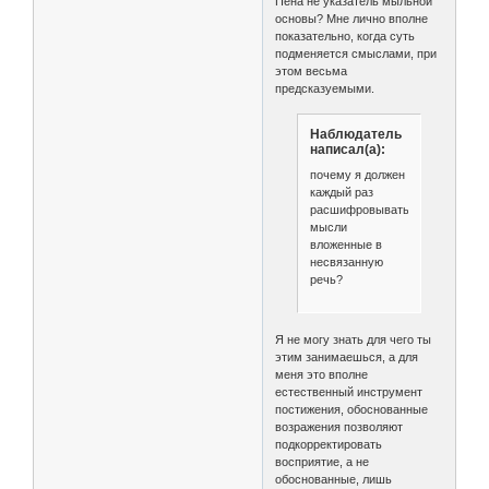
Пена не указатель мыльной
основы? Мне лично вполне
показательно, когда суть
подменяется смыслами, при
этом весьма
предсказуемыми.
Наблюдатель
написал(а):
почему я должен
каждый раз
расшифровывать
мысли
вложенные в
несвязанную
речь?
Я не могу знать для чего ты
этим занимаешься, а для
меня это вполне
естественный инструмент
постижения, обоснованные
возражения позволяют
подкорректировать
восприятие, а не
обоснованные, лишь