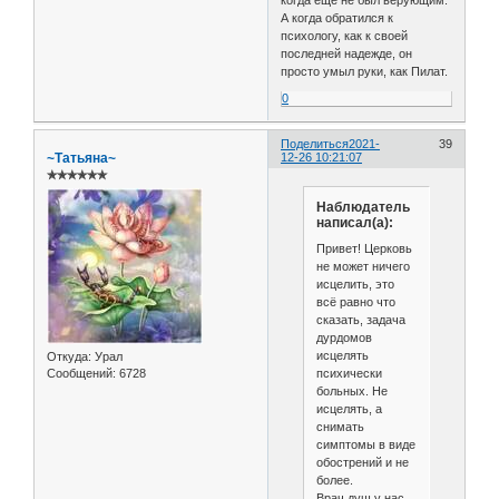
А когда обратился к
психологу, как к своей
последней надежде, он
просто умыл руки, как Пилат.
0
Поделиться
2021-
39
~Татьяна~
12-26 10:21:07
✯✯✯✯✯✯
Наблюдатель
написал(а):
Привет! Церковь
не может ничего
исцелить, это
всё равно что
сказать, задача
дурдомов
исцелять
Откуда:
Урал
психически
Сообщений:
6728
больных. Не
исцелять, а
снимать
симптомы в виде
обострений и не
более.
Врач душ у нас