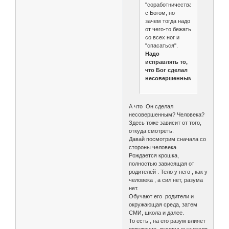
"соработничества"
с Богом, но
зачем тогда надо
от чего-то бежать
со всех ног и
"спасаться".
Надо
исправлять то,
что Бог сделал
несовершенным.
А что Он сделал
несовершенным? Человека?
Здесь тоже зависит от того,
откуда смотреть.
Давай посмотрим сначала со
стороны человека.
Рождается крошка,
полностью зависящая от
родителей . Тело у него , как у
человека , а сил нет, разума
нет.
Обучают его родители и
окружающая среда, затем
СМИ, школа и далее.
То есть , на его разум влияет
окружение, духовные учителя