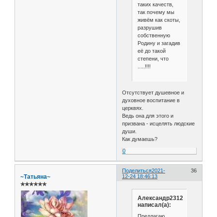
таких качеств,
так почему мы
живём как скоты,
разрушив
собственную
Родину и загадив
её до такой
степени, что
.....!!!!
Отсутствует душевное и
духовное воспитание в
церквях.
Ведь она для этого и
призвана - исцелять людские
души.
Как думаешь?
0
Поделиться
2021-
36
~Татьяна~
12-24 18:46:13
✯✯✯✯✯✯
Александр2312
написал(а):
Предлагаю