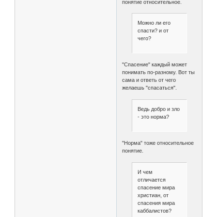
понятие относительное.
Можно ли его
спасти? и от
чего?
"Спасение" каждый может
понимать по-разному. Вот ты
сама и ответь от чего
желаешь "спасаться".
Ведь добро и зло
- это норма?
"Норма" тоже относительное
понятие.
И чем
отличается
спасение мира
христиан, от
спасения мира
каббалистов?