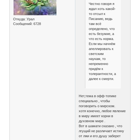
Честно говоря я
ждал хоть какой-
то отсыл к
Писанию, ведь
Откуда:
Урал
там всё
Сообщений:
6728
определено, что
есть безумие, а
что есть норма.
Если мы начнём
апеллировать к
светским
наукам, то
непременно
придём к
толерантности, а
далее к смерти.
Нет,тема в офф-топике
специально , чтобы
поговорить о мирском.
хотя конечно, любое явление
в миру имеет корни в
духовном мире .
Вот в шамати сказано , что
лгущий не различает истину
от лжи и его душу заберет