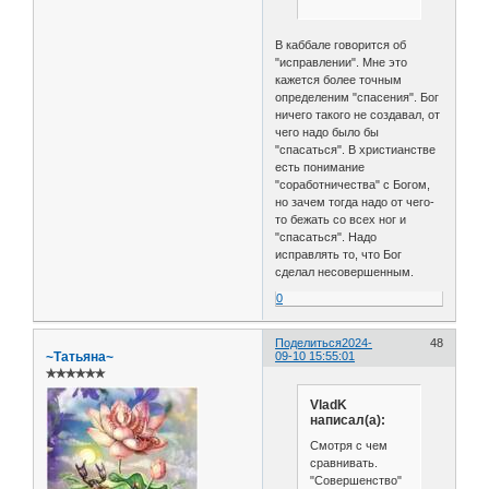
В каббале говорится об
"исправлении". Мне это
кажется более точным
определеним "спасения". Бог
ничего такого не создавал, от
чего надо было бы
"спасаться". В христианстве
есть понимание
"соработничества" с Богом,
но зачем тогда надо от чего-
то бежать со всех ног и
"спасаться". Надо
исправлять то, что Бог
сделал несовершенным.
0
Поделиться
2024-
48
~Татьяна~
09-10 15:55:01
✯✯✯✯✯✯
VladK
написал(а):
Смотря с чем
сравнивать.
"Совершенство"