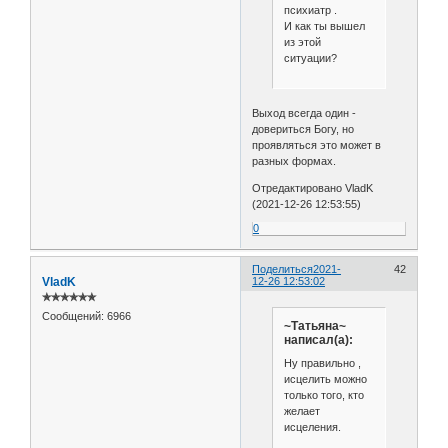
психиатр .
И как ты вышел
из этой
ситуации?
Выход всегда один -
довериться Богу, но
проявляться это может в
разных формах.
Отредактировано VladK
(2021-12-26 12:53:55)
0
Поделиться
2021-
42
VladK
12-26 12:53:02
✯✯✯✯✯✯
Сообщений:
6966
~Татьяна~
написал(а):
Ну правильно ,
исцелить можно
только того, кто
желает
исцеления.