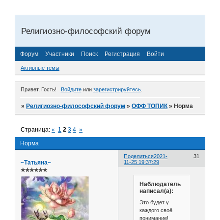
Религиозно-философский форум
Форум
Участники
Поиск
Регистрация
Войти
Активные темы
Привет, Гость!
Войдите
или
зарегистрируйтесь
.
»
Религиозно-философский форум
»
ОФФ ТОПИК
»
Норма
Страница:
«
1
2
3
4
»
Норма
Поделиться
2021-
31
~Татьяна~
11-25 19:37:29
✯✯✯✯✯✯
Наблюдатель
написал(а):
Это будет у
каждого своё
понимание!