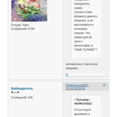
определить
норму
соответствия
формату данного
общения, а не
расплываться
Откуда:
Урал
огненным
Сообщений:
6728
озером. Что
норма для ре
лиги и
философии, в
"ОФФ ТОПИКЕ"?
интересное и тактичное
общение .
0
Поделиться
2021-
37
Наблюдатель
12-24 19:20:26
≛⋆⋆≛
Сообщений:
426
~Татьяна~
написал(а):
Отсутствует
душевное и