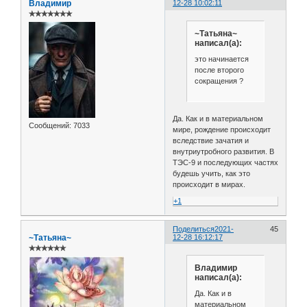
Владимир
12-28 10:02:11
✯✯✯✯✯✯✯
~Татьяна~
написал(а):
это начинается
после второго
сокращения ?
Да. Как и в материальном
Сообщений:
7033
мире, рождение происходит
вследствие зачатия и
внутриутробного развития. В
ТЭС-9 и последующих частях
будешь учить, как это
происходит в мирах.
+1
Поделиться
2021-
45
~Татьяна~
12-28 16:12:17
✯✯✯✯✯✯
Владимир
написал(а):
Да. Как и в
материальном