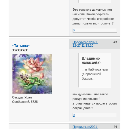
Это только в духовном нет
насилия. Какой родитель
допустит, чтобы его ребенок
делал только то, что хочет?
0
Поделиться
2021-
43
~Татьяна~
12-27 11:13:10
✯✯✯✯✯✯
Владимир
написал(а):
... в Наблюдатели
(с прописной
буквы)...
как думаешь , что такое
Откуда:
Урал
рождение свыше ?
Сообщений:
6728
это начинается после второго
сокращения ?
0
Поделиться
2021-
44