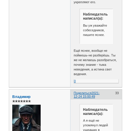
укрепляют его.
Наблюдатель
написал(а):
Вы уж уважайте
собеседников,
пишите яснее.
Ещё яснее, вообще не
поймешь-не разберёшь. Ты
же не желаешь разобраться,
почему знание - тьма
неведения, а истина свет
ведения.
0
Поделиться
2021-
33
Владимир
12-24 15:00:49
✯✯✯✯✯✯✯
Наблюдатель
написал(а):
А я ещё не
упомянул людей
ушедших в