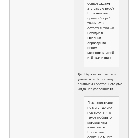
сопровождают
эту самую веру?
Если человек,
придя к "вере"
таким же и
остаётся, только
находит в
Писании
оправдание
своим
мерзостям и всё
идёт как и шло.
Да . Вера может расти и
умаляться . И все под
влиянием собственного ума ,
когда нет уверенности .
Даже христиане
не могут до сих
пор понять что
такое любовь о
которой нам
написано в
Евангелии,
особенно много