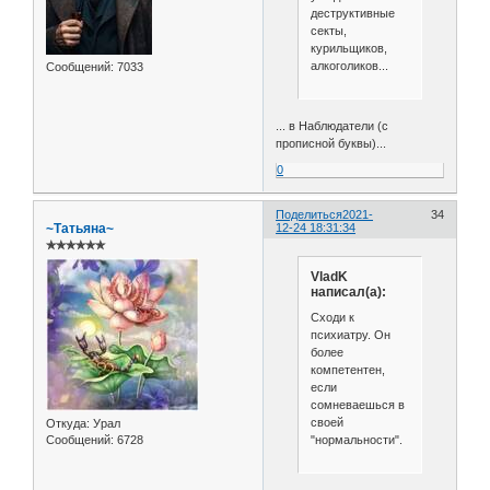
деструктивные
секты,
курильщиков,
алкоголиков...
Сообщений:
7033
... в Наблюдатели (с
прописной буквы)...
0
Поделиться
2021-
34
~Татьяна~
12-24 18:31:34
✯✯✯✯✯✯
VladK
написал(а):
Сходи к
психиатру. Он
более
компетентен,
если
сомневаешься в
своей
Откуда:
Урал
"нормальности".
Сообщений:
6728