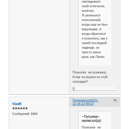
накладывает
свой отпечаток,
конечно.
Я увлекался
психологией,
когда еще не был
верующим. А
когда обратился
к психологу, как к
своей последней
надежде, он
просто умыл
руки, как Пилат.
Психолог не психиатр .
И как ты вышел из этой
ситуации?
0
Поделиться
2021-
41
VladK
12-26 12:48:13
✯✯✯✯✯✯
Сообщений:
6966
~Татьяна~
написал(а):
Психолог не