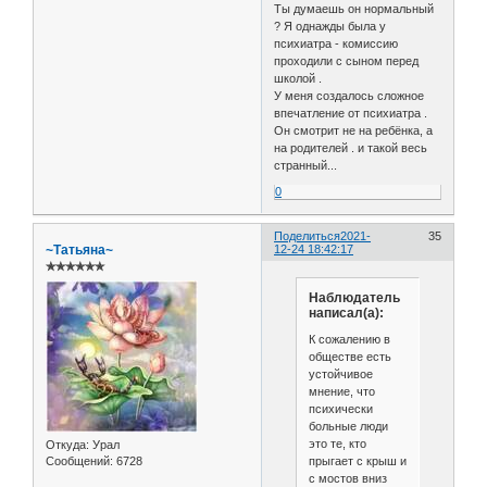
Ты думаешь он нормальный
? Я однажды была у
психиатра - комиссию
проходили с сыном перед
школой .
У меня создалось сложное
впечатление от психиатра .
Он смотрит не на ребёнка, а
на родителей . и такой весь
странный...
0
Поделиться
2021-
35
~Татьяна~
12-24 18:42:17
✯✯✯✯✯✯
Наблюдатель
написал(а):
К сожалению в
обществе есть
устойчивое
мнение, что
психически
больные люди
это те, кто
Откуда:
Урал
прыгает с крыш и
Сообщений:
6728
с мостов вниз