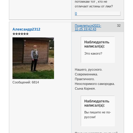
потомкам тот , кто не
отличает истины от лжи?
0
Поделиться
2021-
32
Александр2312
11-25 19:42:43
✯✯✯✯✯✯
Наблюдатель
написал(а):
Это какого?
Нашего, русского.
Современника.
Практичного.
Сообщений:
6814
Неоспоримого самородка.
Сына Корнея.
Наблюдатель
написал(а):
Вы пишите не по-
русски!