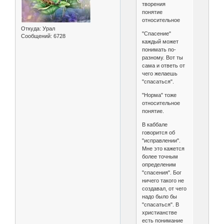
творения
понятие
относительное
Откуда:
Урал
"Спасение"
Сообщений:
6728
каждый может
понимать по-
разному. Вот ты
сама и ответь от
чего желаешь
"спасаться".
"Норма" тоже
относительное
понятие.
В каббале
говорится об
"исправлении".
Мне это кажется
более точным
определеним
"спасения". Бог
ничего такого не
создавал, от чего
надо было бы
"спасаться". В
христианстве
есть понимание