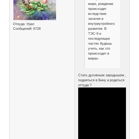
мире, рождение
происходит
вследствие
зачатия и
внутриутробного
Откуда:
Урал
развития. В
Сообщений:
6728
ТЭС-9 и
последующих
частях будешь
учить, как это
происходит в
мирах.
Стать духовным зародышем ,
подняться в Бину и родиться
оттуда ?