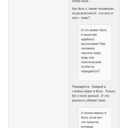
ситра-ахра ...
Как быть с таким человеком ,
когда выяснится , что все от
него - ложь?
А что может быть
в качестве
идейного
воспитания? Как
человека
научить вере,
ведь она
генетическим
путём не
передаётся?
Передаётся . Каждый в
глубине верит в Бога . Только
Бог у всех разный . И это
разность убивает веру .
А зачем верить в
Бога, если нет
тех качеств,
которые