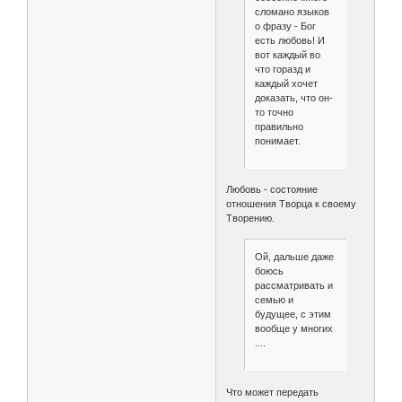
сломано языков
о фразу - Бог
есть любовь! И
вот каждый во
что горазд и
каждый хочет
доказать, что он-
то точно
правильно
понимает.
Любовь - состояние
отношения Творца к своему
Творению.
Ой, дальше даже
боюсь
рассматривать и
семью и
будущее, с этим
вообще у многих
....
Что может передать