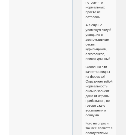
потому что
нормальных
просто не
осталось.
А я ещё не
упомянул людей
ушедших в
деструктивные
секты,
курильщиков,
алкоголиков,
список длинный.
Особенно эти
качества видны
на форумах!
Описанная тобой
нормальность
сильно зависит
даже от страны
прибывания, не
говоря уже о
воспитании и
социума.
Кого ни спроси,
так все являются
обладателями