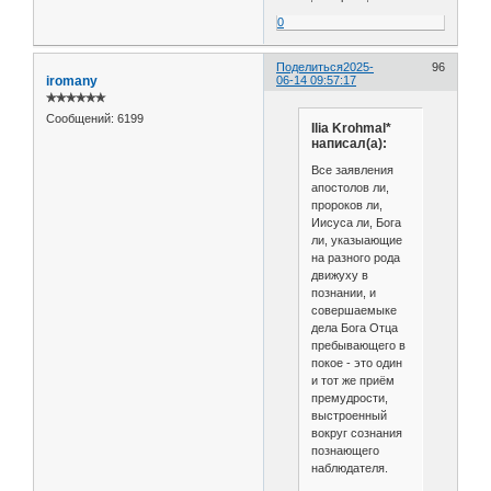
0
Поделиться
2025-
96
iromany
06-14 09:57:17
✯✯✯✯✯✯
Сообщений:
6199
Ilia Krohmal*
написал(а):
Все заявления
апостолов ли,
пророков ли,
Иисуса ли, Бога
ли, указыающие
на разного рода
движуху в
познании, и
совершаемыке
дела Бога Отца
пребывающего в
покое - это один
и тот же приём
премудрости,
выстроенный
вокруг сознания
познающего
наблюдателя.