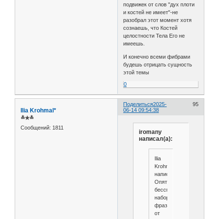
подвижек от слов "дух плоти
и костей не имеет"-не
разобрал этот момент хотя
сознаешь, что Костей
целостности Тела Его не
имеешь.
И конечно всеми фибрами
будешь отрицать сущность
этой темы
0
Поделиться
2025-
95
Ilia Krohmal*
06-14 09:54:38
≛✯≛
Сообщений:
1811
iromany
написал(а):
Ilia
Krohmal*
написал(а):
Опять
бессмысленный
набор
фраз
от