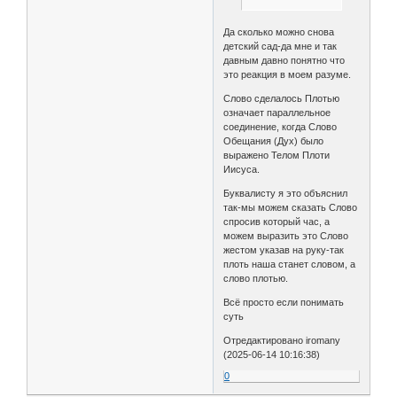
Да сколько можно снова
детский сад-да мне и так
давным давно понятно что
это реакция в моем разуме.
Слово сделалось Плотью
означает параллельное
соединение, когда Слово
Обещания (Дух) было
выражено Телом Плоти
Иисуса.
Буквалисту я это объяснил
так-мы можем сказать Слово
спросив который час, а
можем выразить это Слово
жестом указав на руку-так
плоть наша станет словом, а
слово плотью.
Всё просто если понимать
суть
Отредактировано iromany
(2025-06-14 10:16:38)
0