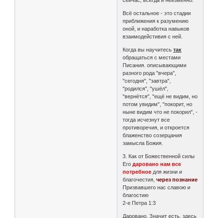
сейчас, всегда и неизменно.
Всё остальное - это стадии
приближения к разумению
оной, и наработка навыков
взаимодейстивия с ней.
Когда вы научитесь
так
обращаться с местами
Писания. описывающими
разного рода "вчера",
"сегодня", "завтра",
"родился", "ушёл",
"вернётся", "ещё не видим, но
потом увидим", "покорит, но
ныне видим что не покорил", -
тогда исчезнут все
противоречия, и откроется
блаженство созерцания
замысла Божия.
3. Как от Божественной силы
Его
даровано нам все
потребное
для жизни и
благочестия,
через познание
Призвавшего нас славою и
благостию
2-е Петра 1:3
Даровано. Значит есть, здесь