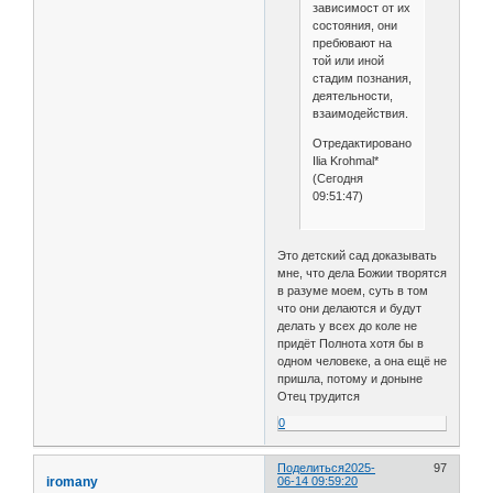
зависимост от их
состояния, они
пребювают на
той или иной
стадим познания,
деятельности,
взаимодействия.
Отредактировано
Ilia Krohmal*
(Сегодня
09:51:47)
Это детский сад доказывать
мне, что дела Божии творятся
в разуме моем, суть в том
что они делаются и будут
делать у всех до коле не
придёт Полнота хотя бы в
одном человеке, а она ещё не
пришла, потому и доныне
Отец трудится
0
Поделиться
2025-
97
iromany
06-14 09:59:20