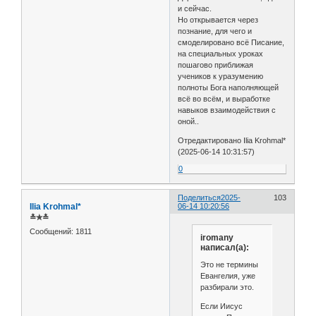
и сейчас.
Но открывается через
познание, для чего и
смоделировано всё Писание,
на специальных уроках
пошагово приближая
учеников к уразумению
полноты Бога наполняющей
всё во всём, и выработке
навыков взаимодействия с
оной..
Отредактировано Ilia Krohmal*
(2025-06-14 10:31:57)
0
Поделиться
2025-
103
Ilia Krohmal*
06-14 10:20:56
≛✯≛
Сообщений:
1811
iromany
написал(а):
Это не термины
Евангелия, уже
разбирали это.
Если Иисус