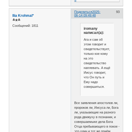
Поделиться
2025-
93
Ilia Krohmal*
06-14 09:49:48
≛✯≛
Сообщений:
1811
iromany
написал(а):
Ага и сам об
этом говорит и
свидетельствует,
только кое кому
на это
свидетельство
наплевать. А ещё
Иисус говорит,
что Он путь и
Ему надо
совершиться.
Все заявления апостолов ли,
пророков ли, Иисуса ли, Бога
ли, указыающие на разного
рода движуху в познании, и
совершаемыке дела Бога
Отца пребывающего в покое -
это один и тот же приём