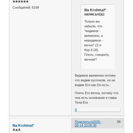
✯✯✯✯✯✯
Сообщений:
6199
Ilia Krohmal*
написал(а):
Только вы
забыли, что
"видимое -
временно, а
невидимое -
вечно" (2-е
Кор.4:18).
Плоть, говорите,
вечная?
Видимое временно потому
что видим кусочком, но не
видим Его как Он есть.
Плоть Его вечна, потому что
она есть основание и глава
Тела Его
0
Поделиться
2025-
98
Ilia Krohmal*
06-14 10:06:38
≛✯≛