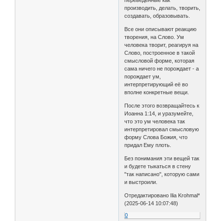
переведённые как
производить, делать, творить,
создавать, образовывать.
Все они описывают реакцию
творения, на Слово. Ум
человека творит, реагируя на
Слово, построенное в такой
смысловой форме, которая
сама ничего не порождает - а
порождает ум,
интерпретирующий её во
вполне конкретные вещи.
После этого возвращайтесь к
Иоанна 1:14, и уразумейте,
что это ум человека так
интерпретировал смысловую
форму Слова Божия, что
придал Ему плоть.
Без понимания эти вещей так
и будете тыкаться в стену
"так написано", которую сами
и выстроили.
Отредактировано Ilia Krohmal*
(2025-06-14 10:07:48)
0