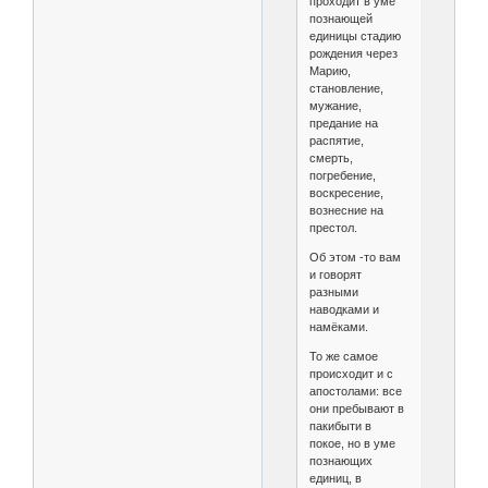
проходит в уме
познающей
единицы стадию
рождения через
Марию,
становление,
мужание,
предание на
распятие,
смерть,
погребение,
воскресение,
вознесние на
престол.
Об этом -то вам
и говорят
разными
наводками и
намёками.
То же самое
происходит и с
апостолами: все
они пребывают в
пакибыти в
покое, но в уме
познающих
единиц, в