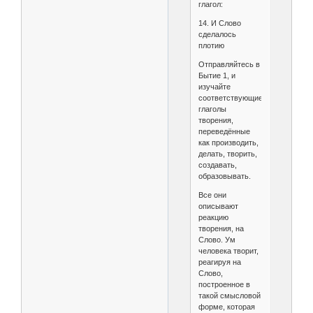
глагол:
14. И Слово
сделалось
плотию
Отправляйтесь в
Бытие 1, и
изучайте
соответствующие
глаголы
творения,
переведённые
как производить,
делать, творить,
создавать,
образовывать.
Все они
описывают
реакцию
творения, на
Слово. Ум
человека творит,
реагируя на
Слово,
построенное в
такой смысловой
форме, которая