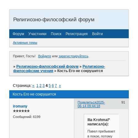
Религиозно-философский форум
Форум
Участники
Поиск
Регистрация
Войти
Активные темы
Привет, Гость!
Войдите
или
зарегистрируйтесь
.
»
Религиозно-философский форум
»
Религиозно-
философские учения
»
Кость Его не сокрушится
Страница:
«
1
2
3
4
5
6
7
»
Кость Его не сокрушится
Поделиться
2025-
91
iromany
06-14 09:44:18
✯✯✯✯✯✯
Сообщений:
6199
Ilia Krohmal*
написал(а):
Павел пребывает
в покое, потому