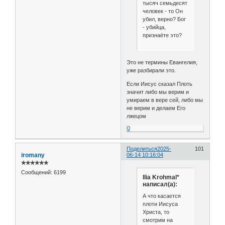
тысяч семьдесят
человек - то Он
убил, верно? Бог
- убийца,
признаёте это?
Это не термины Евангелия,
уже разбирали это.
Если Иисус сказал Плоть
значит либо мы верим и
умираем в вере сей, либо мы
не верим и делаем Его
лжецом
0
Поделиться
2025-
101
iromany
06-14 10:16:04
✯✯✯✯✯✯
Сообщений:
6199
Ilia Krohmal*
написал(а):
А что касается
плоти Иисуса
Христа, то
смотрим на