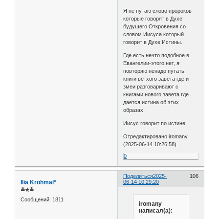
Я не путаю слово пророков
которые говорят в Духе
будущего Откровения со
словом Иисуса который
говорит в Духе Истины.
Где есть нечто подобное в
Евангелии-этого нет, я
повторяю ненадо путать
книги ветхого завета где и
змеи разговаривают с
книгами нового завета где
дается истина об этих
образах.
Иисус говорит по истине
Отредактировано iromany
(2025-06-14 10:26:58)
0
Поделиться
2025-
106
Ilia Krohmal*
06-14 10:29:20
≛✯≛
Сообщений:
1811
iromany
написал(а):