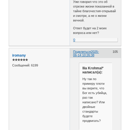
Уже говорил что это об
отрезке жизни показанной в
тайне благочестия-открывай
и смотри, а не о жизни
вечной.
Ответ будет на 2 моих
вопроса или нет?
0
Поделиться
2025-
105
iromany
06-14 10:26:38
✯✯✯✯✯✯
Сообщений:
6199
Ilia Krohmal*
написал(а):
Ну так по
примеру плоти
вы верите, что
Бог есть убийца,
раз так
написано? Или
двойные
стандарты
будете
продвигать?