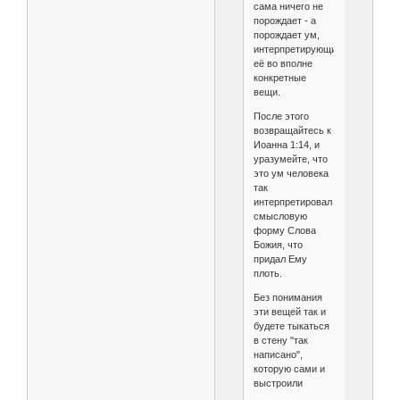
сама ничего не
порождает - а
порождает ум,
интерпретирующий
её во вполне
конкретные
вещи.
После этого
возвращайтесь к
Иоанна 1:14, и
уразумейте, что
это ум человека
так
интерпретировал
смысловую
форму Слова
Божия, что
придал Ему
плоть.
Без понимания
эти вещей так и
будете тыкаться
в стену "так
написано",
которую сами и
выстроили