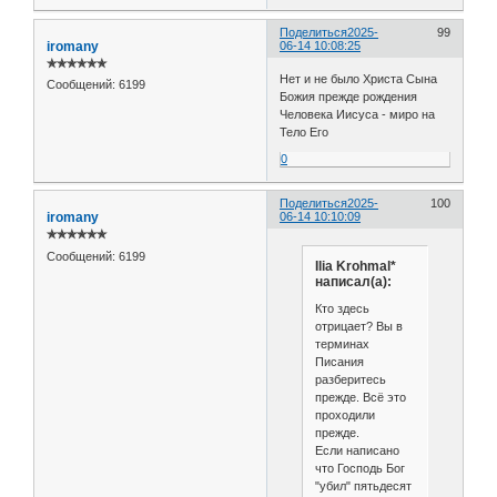
Поделиться
2025-
99
iromany
06-14 10:08:25
✯✯✯✯✯✯
Нет и не было Христа Сына
Сообщений:
6199
Божия прежде рождения
Человека Иисуса - миро на
Тело Его
0
Поделиться
2025-
100
iromany
06-14 10:10:09
✯✯✯✯✯✯
Сообщений:
6199
Ilia Krohmal*
написал(а):
Кто здесь
отрицает? Вы в
терминах
Писания
разберитесь
прежде. Всё это
проходили
прежде.
Если написано
что Господь Бог
"убил" пятьдесят