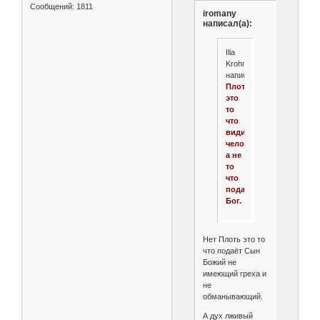
Сообщений:
1811
iromany
написал(а):
Ilia
Krohmal*
написал(а):
Плоть
это
то
что
видит
человек,
а не
то
что
подаёт
Бог.
Нет Плоть это то
что подаёт Сын
Божий не
имеющий греха и
не
обманывающий.
А дух лживый