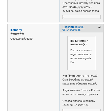
Обетования, потому что пока
есть место Духу есть и
будущее, такая абракадабра
0
Поделиться
2025-
92
iromany
06-14 09:45:38
✯✯✯✯✯✯
Сообщений:
6199
Ilia Krohmal*
написал(а):
Плоть это то что
видит человек, а
не то что подаёт
Бог.
Нет Плоть это то что подаёт
Сын Божий не имеющий
греха и не обманывающий.
А дух лживый Плоти и Костей
не имеет и потому отрицает
Отредактировано iromany
(2025-06-14 09:47:21)
0