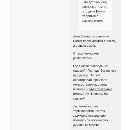
Это детский сад
доказывать мне,
что дела Божии
творятся в
разуме моем,
Дела Божии творятся не
Богом пребыающим в покое,
а вашим умом.
С терминологией
разберитесь.
Где сказно "Господь Бог
сделал" - Господь Бог
ничего
не сделал
. Это ум
среагировал, произвёл
умопостроения, сделал
выводы, и
эта его реакция
именуется "Господь Бог
сделал".
Да, такая хитрая
терминология. Но так
задумано специально,
потому что моделирует
духовные задачи.