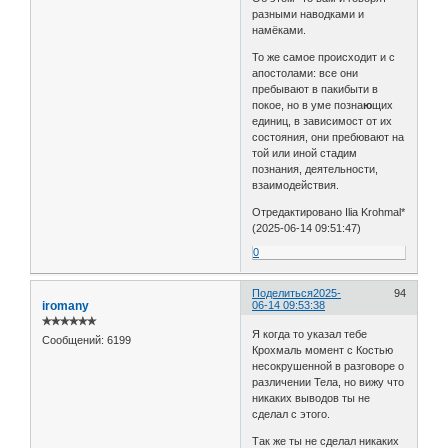
разными наводками и
намёками.
То же самое происходит и с
апостолами: все они
пребывают в пакибыти в
покое, но в уме позна
ю
щих
единиц, в зависимост от их
состояния, они пребювают на
той или иной стадим
познания, деятельности,
взаимодействия.
Отредактировано Ilia Krohmal*
(2025-06-14 09:51:47)
0
Поделиться
2025-
94
iromany
06-14 09:53:38
✯✯✯✯✯✯
Я когда то указал тебе
Сообщений:
6199
Крохмаль момент с Костью
несокрушенной в разговоре о
различении Тела, но вижу что
никаких выводов ты не
сделал с этого.
Так же ты не сделал никаких