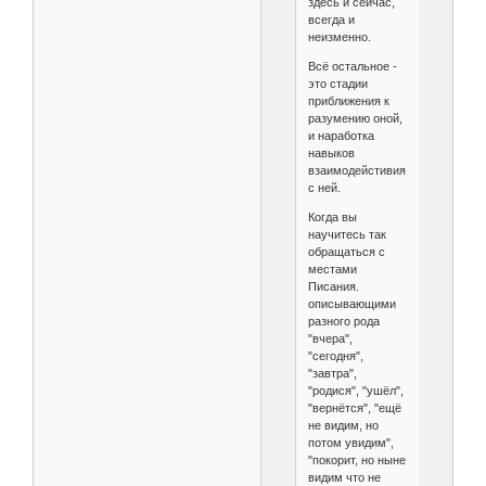
здесь и сейчас,
всегда и
неизменно.
Всё остальное -
это стадии
приближения к
разумению оной,
и наработка
навыков
взаимодейстивия
с ней.
Когда вы
научитесь так
обращаться с
местами
Писания.
описывающими
разного рода
"вчера",
"сегодня",
"завтра",
"родися", "ушёл",
"вернётся", "ещё
не видим, но
потом увидим",
"покорит, но ныне
видим что не