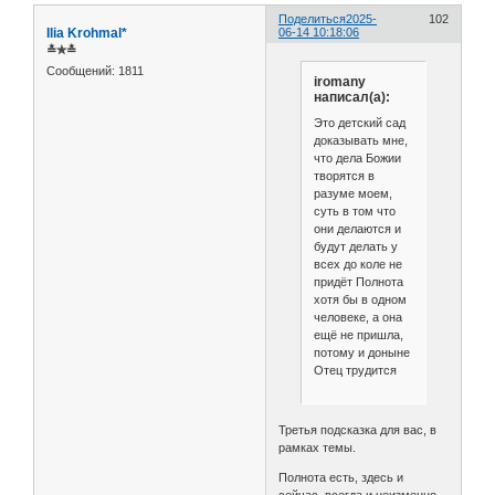
Поделиться
2025-
102
Ilia Krohmal*
06-14 10:18:06
≛✯≛
Сообщений:
1811
iromany
написал(а):
Это детский сад
доказывать мне,
что дела Божии
творятся в
разуме моем,
суть в том что
они делаются и
будут делать у
всех до коле не
придёт Полнота
хотя бы в одном
человеке, а она
ещё не пришла,
потому и доныне
Отец трудится
Третья подсказка для вас, в
рамках темы.
Полнота есть, здесь и