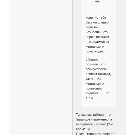
вас.
Конечно тебе
бессмысленно
ведь ты
незнаешь, что
верою познаем
что видимое из
невидимого
происходит
3 Верою
познаем, что
веки устроены
словом Божиим,
так что из
невидимого
произошло
видимое... (Евр
11:3)
Только вы забыли, что
"видимое - временно, а
невидимое - вечно" (2-е
Кор.4:18).
Плоть, говорите, вечная?