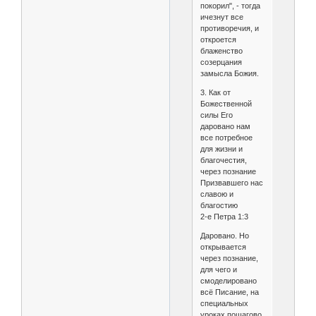
покорил", - тогда
ичезнут все
противоречия, и
откроется
блаженство
созерцания
замысла Божия.
3. Как от
Божественной
силы Его
даровано нам
все потребное
для жизни и
благочестия,
через познание
Призвавшего нас
славою и
благостию
2-е Петра 1:3
Даровано. Но
открывается
через познание,
для чего и
смоделировано
всё Писание, на
специальных
уроках пошагово