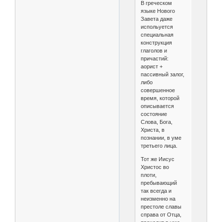
В греческом
языке Нового
Завета даже
испольуется
специальная
конструкция
глаголов и
причастий:
аорист +
пассивный залог,
либо
совершенное
время, которой
описывается
состояние
Слова, Бога,
Христа, в
познании, в уме
третьего лица.
Тот же Иисус
Христос во
плоти,
пребывающий
так всегда и
неизменно на
престоле славы
справа от Отца,