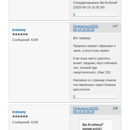
Отредактировано Ilia Krohmal*
(2025-06-14 10:30:30)
0
Поделиться
2025-
107
iromany
06-14 10:30:18
✯✯✯✯✯✯
Вот пример:
Сообщений:
6199
Пророки говорят образами о
змие, а апостолы прямо
8 же язык никто укротить
может людьми; неустойчивое
зло, полный яда
смертоносного. (Иак 3:8)
Напомню и о границе языков
поставленную через Иоанна
крестителя
0
Поделиться
2025-
108
iromany
06-14 10:35:34
✯✯✯✯✯✯
Сообщений:
6199
Ilia Krohmal*
написал(а):