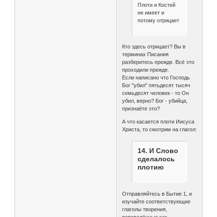
Плоти и Костей
не имеет и
потому отрицает
Кто здесь отрицает? Вы в
терминах Писания
разберитесь прежде. Всё это
проходили прежде.
Если написано что Господь
Бог "убил" пятьдесят тысяч
семьдесят человек - то Он
убил, верно? Бог - убийца,
признаёте это?
А что касается плоти Иисуса
Христа, то смотрим на глагол:
14. И Слово
сделалось
плотию
Отправляйтесь в Бытие 1, и
изучайте соответствующие
глаголы творения,