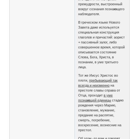
премудрости, выстроенный
вокруг сознания позна
ю
щего
наблюдателя.
В греческом языке Нового
Завета даже испольуется
специальная конструкция
глаголов и причастий: аорист
+ пассивный залог, либо
совершенное время, которой
описывается состояние
Слова, Бога, Христа, в
познании, в уме третьего
лица.
Тот же Иисус Христос во
плоти,
пребывающий так
всегда и неизменно
на
престоле славы справа от
Отца, проходит
в уме
позна
ю
щей единицы
стадию
рождения через Марию,
становление, мужание,
предание на распятие,
смерть, погребение,
воскресение, вознесние на
престол.
Об этом -то вам и говорят