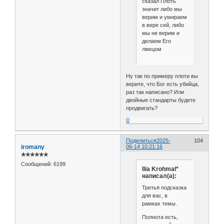
сказал Плоть
значит либо мы
верим и умираем
в вере сей, либо
мы не верим и
делаем Его
лжецом
Ну так по примеру плоти вы
верите, что Бог есть убийца,
раз так написано? Или
двойные стандарты будете
продвигать?
0
Поделиться
2025-
104
iromany
06-14 10:21:16
✯✯✯✯✯✯
Сообщений:
6199
Ilia Krohmal*
написал(а):
Третья подсказка
для вас, в
рамках темы.
Полнота есть,