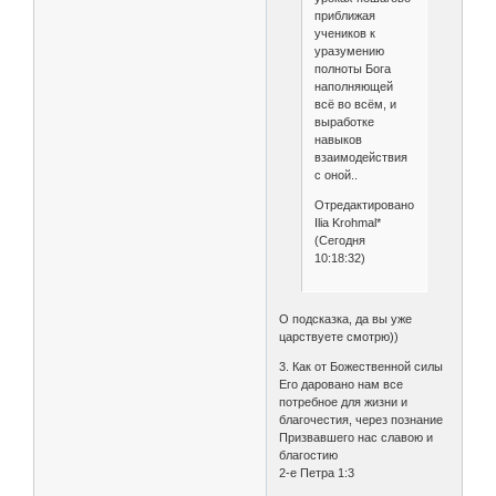
приближая
учеников к
уразумению
полноты Бога
наполняющей
всё во всём, и
выработке
навыков
взаимодействия
с оной..
Отредактировано
Ilia Krohmal*
(Сегодня
10:18:32)
О подсказка, да вы уже
царствуете смотрю))
3. Как от Божественной силы
Его даровано нам все
потребное для жизни и
благочестия, через познание
Призвавшего нас славою и
благостию
2-е Петра 1:3