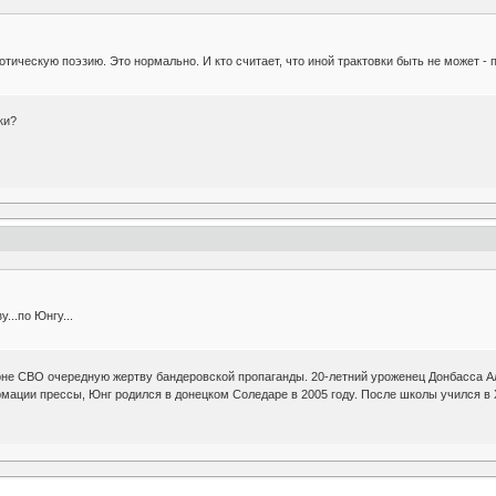
тическую поэзию. Это нормально. И кто считает, что иной трактовки быть не может - п
ки?
у...по Юнгу...
оне СВО очередную жертву бандеровской пропаганды. 20-летний уроженец Донбасса Ал
ации прессы, Юнг родился в донецком Соледаре в 2005 году. После школы учился в Х