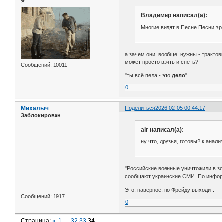
⭐
Владимир написал(а):
Многие видят в Песне Песни эро
а зачем они, вообще, нужны - трактов
может просто взять и спеть?
Сообщений:
10011
"ты всё пела - это
дело
"
0
Михалыч
Поделиться
2026-02-05 00:44:17
Заблокирован
air написал(а):
ну что, друзья, готовы? к анализ
"Российские военные уничтожили в з
сообщают украинские СМИ. По информ
Это, наверное, по Фрейду выходит.
Сообщений:
1917
0
Страница:
«
1
…
32
33
34