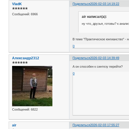
VladK
Поделиться
2026-02-03 14:19:22
✯✯✯✯✯✯
Сообщений:
6966
air написал(а):
ну что, друзья, готовы? к анализ
В теме "Практическое юнгианство" - н
0
Александр2312
Поделиться
2026-02-03 14:39:49
✯✯✯✯✯✯
А он способен к синтезу перейти?
0
Сообщений:
6822
air
Поделиться
2026-02-03 17:55:27