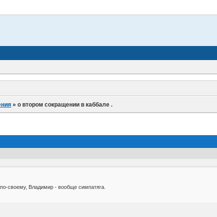
ения
»
о втором сокращении в каббале .
 по-своему, Владимир - вообще симпатяга.