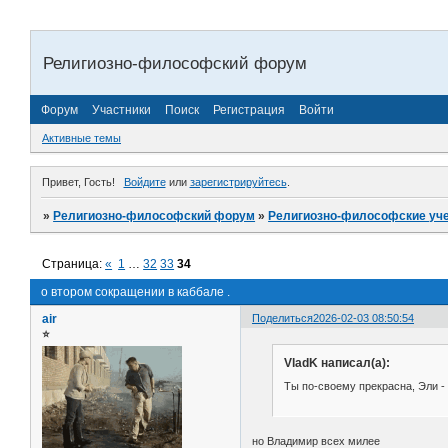
Религиозно-философский форум
Форум
Участники
Поиск
Регистрация
Войти
Активные темы
Привет, Гость!
Войдите
или
зарегистрируйтесь
.
»
Религиозно-философский форум
»
Религиозно-философские уч
Страница:
«
1
…
32
33
34
о втором сокращении в каббале .
air
Поделиться
2026-02-03 08:50:54
⭐
VladK написал(а):
Ты по-своему прекрасна, Эли -
но Владимир всех милее