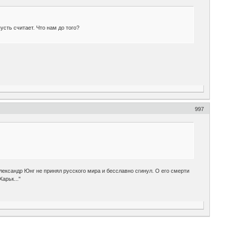
усть считает. Что нам до того?
997
ександр Юнг не принял русского мира и бесславно сгинул. О его смерти
арьк..."