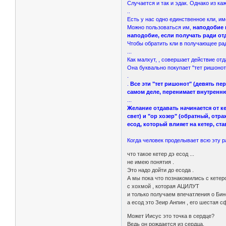
Случается и так и эдак. Однако из ка
..
Есть у нас одно единственное кли, и
Можно пользоваться им,
наподобие 
наподобие, если получать ради от
Чтобы обратить кли в получaющeе ра
...
Как малхут, , совершает действие от
Она буквально покупает "тет ришонот"
.
.
Все эти "тет ришонот" (девять п
самом деле, перенимает внутренн
...
Желание отдавать начинается от к
свет) и "ор хозер" (обратный, отр
есод, который влияет на кетер, ст
Когда человек проделывает всю эту ра
что такое кетер дэ есод ...
не имею понятия .
Это надо дойти до есода .
А мы пока что познакомились с кетер
с хохмой , которая АЦИЛУТ
и только получаем впечатления о Бине
а есод это Зеир Анпин , его шестая с
Может Иисус это точка в сердце?
Ведь он рождается из сердца.