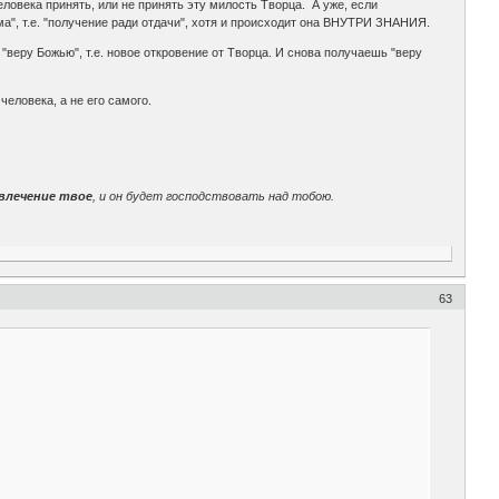
еловека принять, или не принять эту милость Творца. А уже, если
а", т.е. "получение ради отдачи", хотя и происходит она ВНУТРИ ЗНАНИЯ.
"веру Божью", т.е. новое откровение от Творца. И снова получаешь "веру
человека, а не его самого.
 влечение твое
, и он будет господствовать над тобою.
63