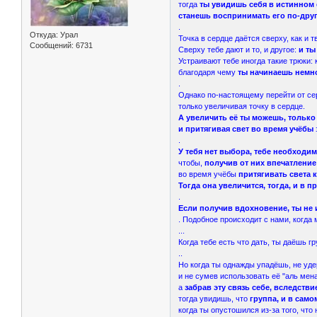
тогда
ты увидишь себя в истинном 
станешь воспринимать его по-дру
.
Откуда:
Урал
Точка в сердце даётся сверху, как и 
Сообщений:
6731
Сверху тебе дают и то, и другое:
и ты
Устраивают тебе иногда такие трюки: к
благодаря чему
ты начинаешь немно
.
Однако по-настоящему перейти от сер
только увеличивая точку в сердце.
А увеличить её ты можешь, только
и притягивая свет во время учёбы
.
У тебя нет выбора, тебе необходимы
чтобы,
получив от них впечатление
во время учёбы
притягивать света к
Тогда она увеличится, тогда, и в
.
Если получив вдохновение, ты не и
. Подобное происходит с нами, когда 
...
Когда тебе есть что дать, ты даёшь гр
..
Но когда ты однажды упадёшь, не удер
и не сумев использовать её "аль мен
а
забрав эту связь себе, вследстви
тогда увидишь, что
группа, и в само
когда ты опустошился из-за того, чт