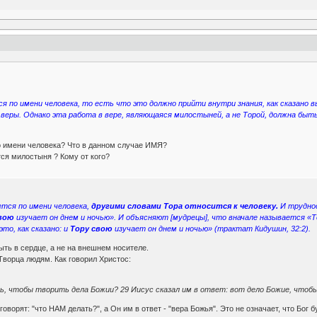
я по имени человека, то есть что это должно прийти внутри знания, как сказано 
еры. Однако эта работа в вере, являющаяся милостыней, а не Торой, должна быть 
по имени человека? Что в данном случае ИМЯ?
ся милостыня ? Кому от кого?
ается по имени человека,
другими словами Тора относится к человеку.
И труднос
свою
изучает он днем и ночью». И объясняют [мудрецы], что вначале называется «Тор
это, как сказано: и
Тору свою
изучает он днем и ночью» (трактат Кидушин, 32:2).
ть в сердце, а не на внешнем носителе.
Творца людям. Как говорил Христос:
ь, чтобы творить дела Божии? 29 Иисус сказал им в ответ: вот дело Божие, чтобы 
оворят: "что НАМ делать?", а Он им в ответ - "вера Божья". Это не означает, что Бог бу