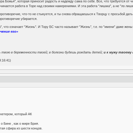
ра Божья", которая приносит радость и надежду сама по себе. Все, что требуется от ч
инается работа в Торе над своими намерениями. И эта работа "лишма", а не "ло лишм
ротиворечие, что-то не стыкуется, и ты снова обращаешься к Творцу с просьбой дать 
противоречие убирается.
, что означает "Жизнь". И Тору БС часто называет "Жизнь", т.е. по "имени" даже жены 
ечение его»
ь твою в беременности твоей; в болезни будешь рождать детей;
и к мужу твоему
:16:41)
 кетером, который АК
о Бине , как о мире Брия.
стая сфира из шести концов.