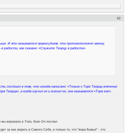
62
выше. И это называется правосудием, что противоположно закону,
в радости, как сказано: «Служите Творцу в радости»
ть состоит в том, что иногда написано: «Только к Торе Творца влечение
а Творца», а когда изучил он и освоил ее, она называется «Тора его».
вы веровали в Того, Кого Он послал.
дет за них верить в Самого Себя, а только то, что "вера Божья" - это