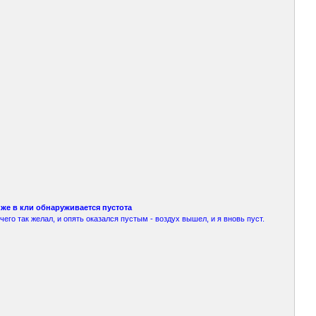
 же в кли обнаруживается пустота
его так желал, и опять оказался пустым - воздух вышел, и я вновь пуст.