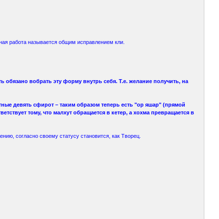
ьная работа называется общим исправлением кли.
 обязано вобрать эту форму внутрь себя. Т.е. желание получить, на
тные девять сфирот – таким образом теперь есть "ор яшар" (прямой
ветствует тому, что малхут обращается в кетер, а хохма превращается в
жению, согласно своему статусу становится, как Творец.