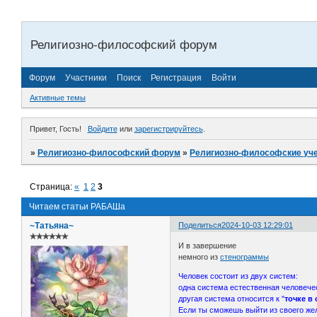
Религиозно-философский форум
Форум
Участники
Поиск
Регистрация
Войти
Активные темы
Привет, Гость!
Войдите
или
зарегистрируйтесь
.
»
Религиозно-философский форум
»
Религиозно-философские уч
Страница:
«
1
2
3
Читаем статьи РАБАШа
~Татьяна~
Поделиться
2024-10-03 12:29:01
✯✯✯✯✯✯
И в завершение
немного из
стенограммы
Человек состоит из двух систем:
одна система естественная человече
другая система относится к "
точке в
Если ты сможешь выйти из своего жел