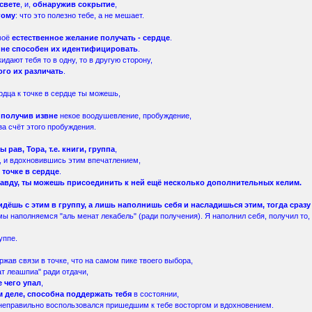
свете
, и,
обнаружив сокрытие
,
гому
: что это полезно тебе, а не мешает.
твоё
естественное желание получать - сердце
.
 не способен их идентифицировать
.
идают тебя то в одну, то в другую сторону,
го их различать
.
дца к точке в сердце ты можешь,
 получив извне
некое воодушевление, пробуждение,
за счёт этого пробуждения.
 рав, Тора, т.е. книги, группа
,
, и вдохновившись этим впечатлением,
 точке в сердце
.
 правду, ты можешь присоединить к ней ещё несколько дополнительных келим.
дёшь с этим в группу, а лишь наполнишь себя и насладишься этим, тогда сразу
мы наполняемся "аль менат лекабель" (ради получения). Я наполнил себя, получил то, ч
уппе.
жав связи в точке, что на самом пике твоего выбора,
ат леашпиа" ради отдачи,
е чего упал
,
м деле, способна поддержать тебя
в состоянии,
о неправильно воспользовался пришедшим к тебе восторгом и вдохновением.