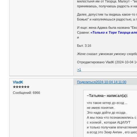
милостыня им от Творца. Малхут - "ве
принимаешь, получаешь радость и нач
Далее, допустим ты видишь какое-то п
Божью" и наполняешься радостью, а 
И еще: жена Адама была названа "Ева"
Сравни:
«Только к Торе Творца вл
и
Быт. 3:16
Жене сказал: умножая умножу скорб
Отредактировано VladK (2024-10-04 14
+1
VladK
Поделиться
2024-10-04 14:11:00
✯✯✯✯✯✯
Сообщений:
6966
~Татьяна~ написал(а):
что такое кетер дэ есод ...
не имею понятия .
Это надо дойти до есода .
А мы пока что познакомились с
с хохмой , которая АЦИЛУТ
и только получаем впечатления 
а есод это Зеир Анпин , его ше