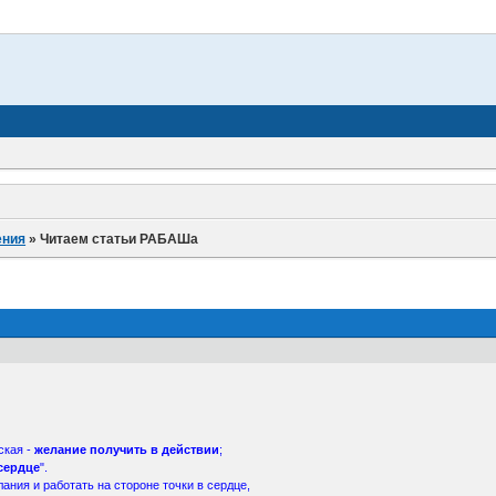
ения
»
Читаем статьи РАБАШа
ская -
желание получить в действии
;
 сердце
".
ания и работать на стороне точки в сердце,