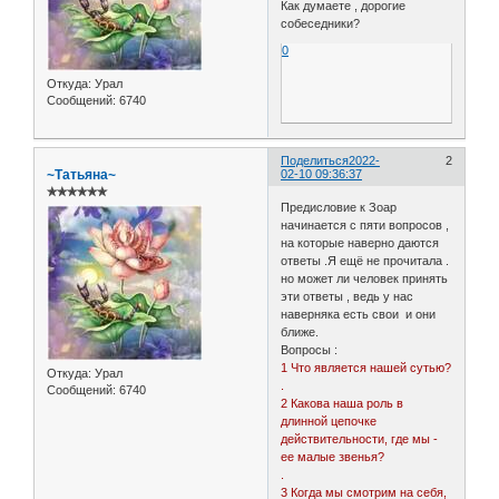
Как думаете , дорогие
собеседники?
0
Откуда:
Урал
Сообщений:
6740
Поделиться
2022-
2
~Татьяна~
02-10 09:36:37
✯✯✯✯✯✯
Предисловие к Зоар
начинается с пяти вопросов ,
на которые наверно даются
ответы .Я ещё не прочитала .
но может ли человек принять
эти ответы , ведь у нас
наверняка есть свои и они
ближе.
Вопросы :
1 Что является нашей сутью?
Откуда:
Урал
.
Сообщений:
6740
2 Какова наша роль в
длинной цепочке
действительности, где мы -
ее малые звенья?
.
3 Когда мы смотрим на себя,