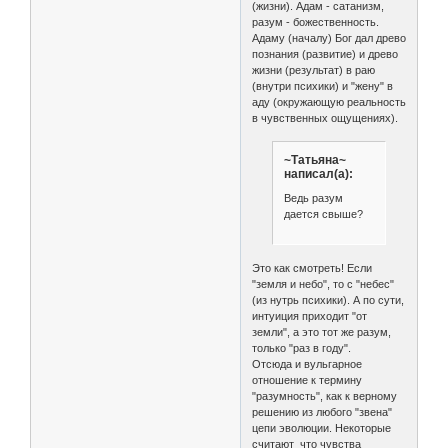
(жизни). Адам - сатанизм,
разум - божественность.
Адаму (началу) Бог дал древо
познания (развитие) и древо
жизни (результат) в раю
(внутри психики) и "жену" в
аду (окружающую реальность
в чувственных ощущениях).
~Татьяна~
написал(а):
Ведь разум
дается свыше?
Это как смотреть! Если
"земля и небо", то с "небес"
(из нутрь психики). А по сути,
интуиция приходит "от
земли", а это тот же разум,
только "раз в году".
Отсюда и вульгарное
отношение к термину
"разумность", как к верному
решению из любого "звена"
цепи эволюции. Некоторые
считают что чувства