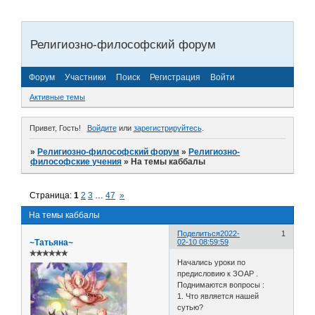
Религиозно-философский форум
Форум
Участники
Поиск
Регистрация
Войти
Активные темы
Привет, Гость!
Войдите
или
зарегистрируйтесь
.
»
Религиозно-философский форум
»
Религиозно-
философские учения
»
На темы каббалы
Страница:
1
2
3
…
47
»
На темы каббалы
Поделиться
2022-
1
~Татьяна~
02-10 08:59:59
✯✯✯✯✯✯
Начались уроки по
предисловию к ЗОАР .
Поднимаются вопросы :
1. Что является нашей
сутью?