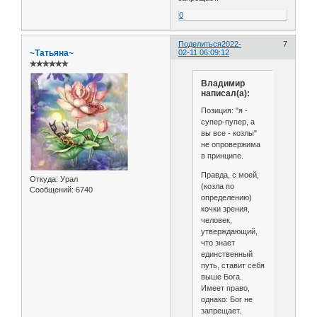
0
Поделиться
2022-
7
~Татьяна~
02-11 06:09:12
✯✯✯✯✯✯
Владимир
написал(а):
Позиция: "я -
супер-пупер, а
вы все - козлы"
не опровержима
в принципе.
Правда, с моей,
Откуда:
Урал
(козла по
Сообщений:
6740
определению)
кочки зрения,
человек,
утверждающий,
что знает
единственный
путь, ставит себя
выше Бога.
Имеет право,
однако: Бог не
запрещает.