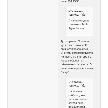
лишь ОДНОГО.
~Татьяна~
написал(а):
А на самом деле
, человек - МЫ -
Адам Ришон .
Тут о другом. О многих
чувствах в начале. О
общности восприятия
многими органами чувств.
Личность ума потом, а в
начале общность и
объективность чувств. Это
лишь потенциал человека -
"люди".
~Татьяна~
написал(а):
Написано в
каббале , что
желание после
сокращения
расширяется