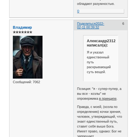
обладают разумностью.
0
Поделиться
2022-
6
Владимир
02-11 00:39:32
✯✯✯✯✯✯✯
Александр2312
написал(а):
Я и указал
единственный
путь
раскрывающий
суть вещей.
Сообщений:
7062
Позиция: "я - супер-пупер, а
вы все - козлы" не
опровержима
в принципе
.
Правда, с моей, (козла по
определению) кочки зрения,
человек, утверждающий, что
знает единственный путь,
ставит себя выше Бога.
Имеет право, однако: Бог не
запрещает.