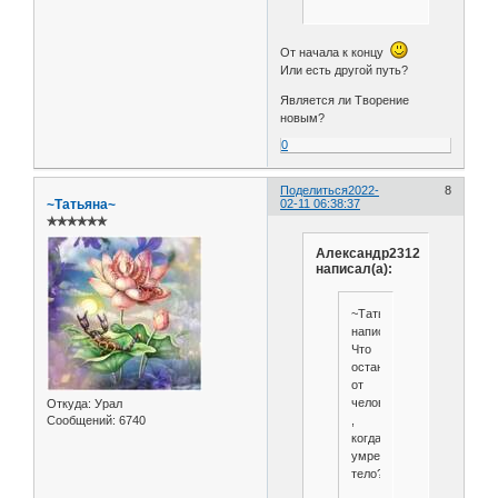
От начала к концу
Или есть другой путь?
Является ли Творение
новым?
0
Поделиться
2022-
8
~Татьяна~
02-11 06:38:37
✯✯✯✯✯✯
Александр2312
написал(а):
~Татьяна~
написал(а):
Что
останется
от
человека
Откуда:
Урал
Сообщений:
6740
,
когда
умрет
тело?