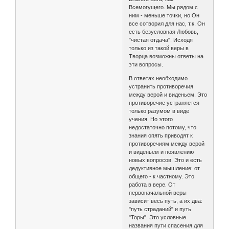
Всемогущего. Мы рядом с
ним - меньше точки, но Он
все сотворил для нас, т.к. Он
есть безусловная Любовь,
"чистая отдача". Исходя
только из такой веры в
Творца возможны ответы на
эти вопросы.
В ответах необходимо
устранить противоречия
между верой и виденьем. Это
противоречие устраняется
только разумом в виде
учения. Но этого
недостаточно потому, что
знания опять приводят к
противоречиям между верой
и виденьем и появлению
новых вопросов. Это и есть
дедуктивное мышление: от
общего - к частному. Это
работа в вере. От
первоначальной веры
зависит весь путь, а их два:
"путь страданий" и путь
"Торы". Это условные
названия пути спасения для