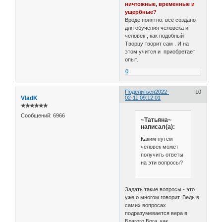
ничтожные, временные и
ущербные?
Вроде понятно: всё создано
для обучения человека и
человек , как подобный
Творцу творит сам . И на
этом учится и приобретает
опыт.
0
Поделиться
2022-
10
VladK
02-11 09:12:01
✯✯✯✯✯✯
Сообщений:
6966
~Татьяна~
написал(а):
Каким путем
человек может
получить ответы
на эти вопросы?
Задать такие вопросы - это
уже о многом говорит. Ведь в
самих вопросах
подразумевается вера в
Благого Бога, как