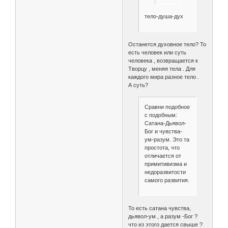
тело-душа-дух
Останется духовное тело? То
есть человек или суть
человека , возвращается к
Творцу , меняя тела . Для
каждого мира разное тело .
А суть?
Сравни подобное
с подобным:
Сатана-Дьявол-
Бог и чувства-
ум-разум. Это та
простота, что
отличается от
примитивизма и
недоразвитости
самого развития.
То есть сатана чувства,
дьявол-ум , а разум -Бог ?
что из этого дается свыше ?