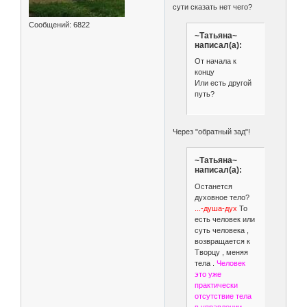
сути сказать нет чего?
Сообщений:
6822
~Татьяна~
написал(а):
От начала к
концу
Или есть другой
путь?
Через "обратный зад"!
~Татьяна~
написал(а):
Останется
духовное тело?
...-душа-дух
То
есть человек или
суть человека ,
возвращается к
Творцу , меняя
тела .
Человек
это уже
практически
отсутствие тела
в управлении