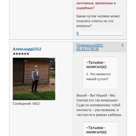
ничтожные, временные и
ущербные?
Каким путем человек может
получить ответы на эти
вопросы?
0
Поделиться
2022-
3
Александр2312
02-10 17:40:35
✯✯✯✯✯✯
~Татьяна~
написал(а):
1. Что является
нашей сутью?
Вашей - Вы! Нашей - Мы.
Смотря кто так вопрошает.
Сообщений:
6822
Судя по изложенному тобой
контексту - умствование, в
частности в рамках каббалы.
~Татьяна~
написал(а):