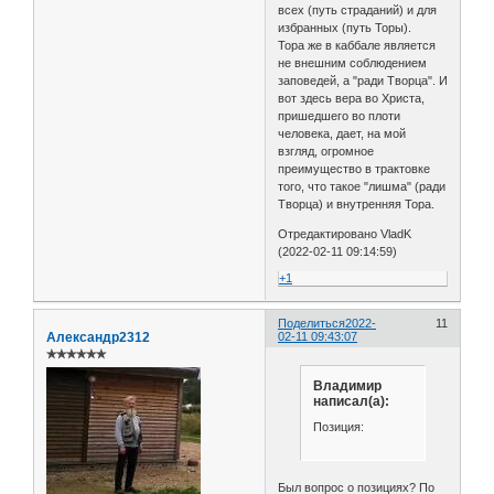
всех (путь страданий) и для
избранных (путь Торы).
Тора же в каббале является
не внешним соблюдением
заповедей, а "ради Творца". И
вот здесь вера во Христа,
пришедшего во плоти
человека, дает, на мой
взгляд, огромное
преимущество в трактовке
того, что такое "лишма" (ради
Творца) и внутренняя Тора.
Отредактировано VladK
(2022-02-11 09:14:59)
+1
Поделиться
2022-
11
Александр2312
02-11 09:43:07
✯✯✯✯✯✯
Владимир
написал(а):
Позиция:
Был вопрос о позициях? По