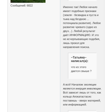
Сообщений:
6822
Именно так! Любое начало
имеет подобные признаки
(земля - безвидна и пуста и
тьма над бездною ...
потенциала развития). Любое
развитие чревато (одно из
двух...). Любой результат
даёт ИНФОРМАЦИЮ. И это
не исчерпывающие подобия,
лишь прокол для
направления поиска.
~Татьяна~
написал(а):
что из этого
дается свыше ?
А всё! Началом эволюции
является инерция инволюции.
Всё зависит лишь от того, как
кольцо Апокатастасис
поставишь - вверх материей,
или информацией.