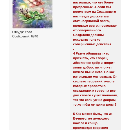
настолько, что нет более
презренных. А если мы
посмотрим на Создавшего
нас - ведь должны мы
стать вершиной всего,
превыше всего, поскольку
от совершенного
Откуда:
Урал
Создателя должны
Сообщений:
6740
исходить только
совершенные действия.
.
4 Разум обязывает нас
признать, что Творец
абсолютно добр и творит
лишь добро, так что нет
ничего выше Него. Но как
изначально мог создать Он
столько творений, участь
которых провести в
страданиях и горестях все
дни своего существования,
так что если уж не добром,
то хотя бы не таким злом!?
.
5 Как может быть, что из
Вечного, не имеющего
начала и конца,
происходят творения