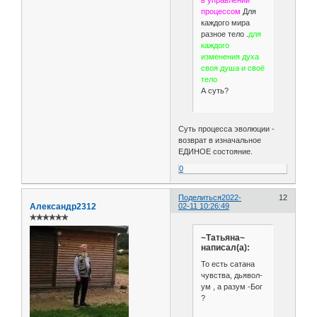
процессом
Для
каждого мира
разное тело .
для
каждого
изменения духа
своя душа и своё
тело
А суть?
Суть процесса эволюции -
возврат в изначальное
ЕДИНОЕ состояние.
0
Поделиться
2022-
12
Александр2312
02-11 10:26:49
✯✯✯✯✯✯
~Татьяна~
написал(а):
То есть сатана
чувства, дьявол-
ум , а разум -Бог
?