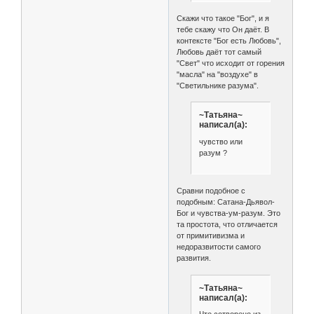
Скажи что такое "Бог", и я
тебе скажу что Он даёт. В
контексте "Бог есть Любовь",
Любовь даёт тот самый
"Свет" что исходит от горения
"масла" на "воздухе" в
"Светильнике разума".
~Татьяна~
написал(а):
чувство или
разум ?
Сравни подобное с
подобным: Сатана-Дьявол-
Бог и чувства-ум-разум. Это
та простота, что отличается
от примитивизма и
недоразвитости самого
развития.
~Татьяна~
написал(а):