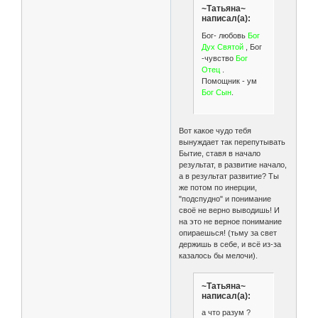
~Татьяна~
написал(а):
Бог- любовь
Бог
Дух Святой
, Бог
-чувство
Бог
Отец
.
Помощник - ум
Бог Сын
.
Вот какое чудо тебя
вынуждает так перепутывать
Бытие, ставя в начало
результат, в развитие начало,
а в результат развитие? Ты
же потом по инерции,
"подспудно" и понимание
своё не верно выводишь! И
на это не верное понимание
опираешься! (тьму за свет
держишь в себе, и всё из-за
казалось бы мелочи).
~Татьяна~
написал(а):
а что разум ?