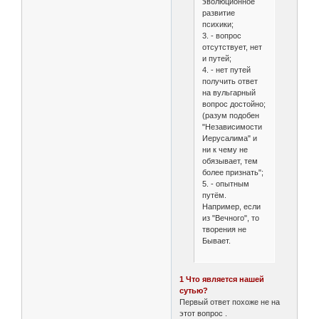
эволюционное
развитие
психики;
3. - вопрос
отсутствует, нет
и путей;
4. - нет путей
получить ответ
на вульгарный
вопрос достойно;
(разум подобен
"Независимости
Иерусалима" и
ни к чему не
обязывает, тем
более признать";
5. - опытным
путём.
Например, если
из "Вечного", то
творения не
Бывает.
1 Что является нашей
сутью?
Первый ответ похоже не на
этот вопрос .