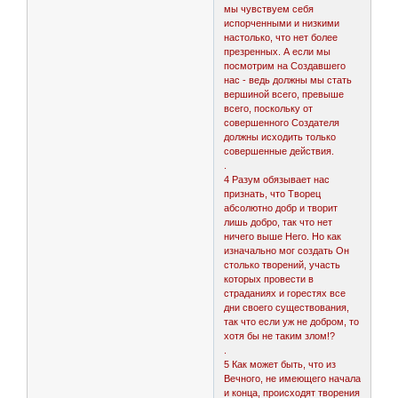
мы чувствуем себя
испорченными и низкими
настолько, что нет более
презренных. А если мы
посмотрим на Создавшего
нас - ведь должны мы стать
вершиной всего, превыше
всего, поскольку от
совершенного Создателя
должны исходить только
совершенные действия.
.
4 Разум обязывает нас
признать, что Творец
абсолютно добр и творит
лишь добро, так что нет
ничего выше Него. Но как
изначально мог создать Он
столько творений, участь
которых провести в
страданиях и горестях все
дни своего существования,
так что если уж не добром, то
хотя бы не таким злом!?
.
5 Как может быть, что из
Вечного, не имеющего начала
и конца, происходят творения