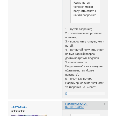
Каким путем
человек может
получить ответы
на эти вопросы?
1. - путём озарения;
2. - эволюционное развитие
психики;
3. - вопрос отсутствует, нет и
путей;
4. - нет путей получить ответ
на вульгарный вопрос
достойно;(разум подобен
"Независимости
Иерусалима" и ни к чему не
обязывает, тем более
признать";
5. - опытным путём.
Например, если из "Вечного",
то творения не Бывает.
0
Поделиться
2022-
4
~Татьяна~
02-10 18:41:43
✯✯✯✯✯✯