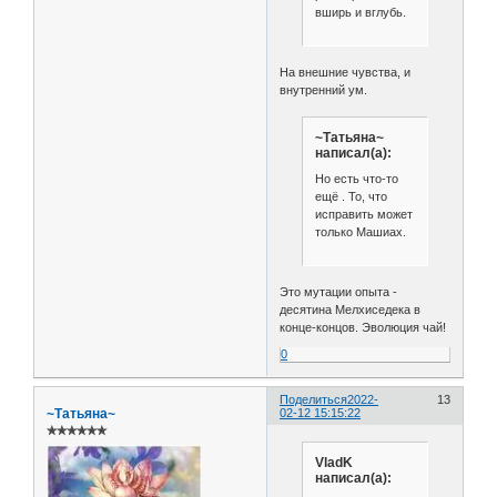
вширь и вглубь.
На внешние чувства, и
внутренний ум.
~Татьяна~
написал(а):
Но есть что-то
ещё . То, что
исправить может
только Машиах.
Это мутации опыта -
десятина Мелхиседека в
конце-концов. Эволюция чай!
0
Поделиться
2022-
13
~Татьяна~
02-12 15:15:22
✯✯✯✯✯✯
VladK
написал(а):