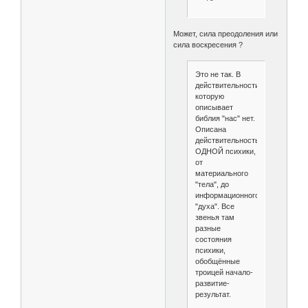
Может, сила преодоления или
сила воскресения ?
Это не так. В
действительности
которую
описывает
библия "нас" нет.
Описана
действительность
ОДНОЙ психики,
от
материального
"тела", до
информационного
"духа". Все
звенья там
разные
состояния
психики,
обобщённые
троицей начало-
развитие-
результат.