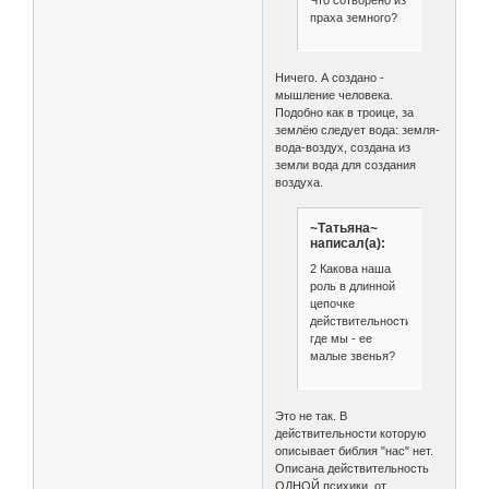
Что сотворено из
праха земного?
Ничего. А создано -
мышление человека.
Подобно как в троице, за
землёю следует вода: земля-
вода-воздух, создана из
земли вода для создания
воздуха.
~Татьяна~
написал(а):
2 Какова наша
роль в длинной
цепочке
действительности,
где мы - ее
малые звенья?
Это не так. В
действительности которую
описывает библия "нас" нет.
Описана действительность
ОДНОЙ психики, от