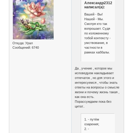
Александр2312
написал(а):
Вашей - Вы!
Нашей - Мы.
Смотря кто так
вопрошает. Судя
по изложенному
тобой контексту -
умствование, в
Откуда:
Урал
частности в
Сообщений:
6740
рамках каббалы.
Да , учение , которое мы
исповедуем накладывает
отпечаток , но для этого и
интересуемся , чтобы знать
ответы на вопросы о смысле
жизни и почему жизнь такая ,
как она есть.
Порассуждаем пока без
цитат..
1. - путём
озарения;
2. -