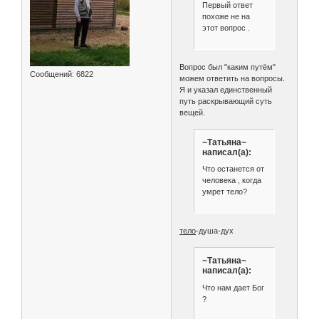
Первый ответ
похоже не на
этот вопрос .
Вопрос был "каким путём"
Сообщений:
6822
можем ответить на вопросы.
Я и указал единственный
путь раскрывающий суть
вещей.
~Татьяна~
написал(а):
Что останется от
человека , когда
умрет тело?
тело
-душа-дух
~Татьяна~
написал(а):
Что нам дает Бог
?