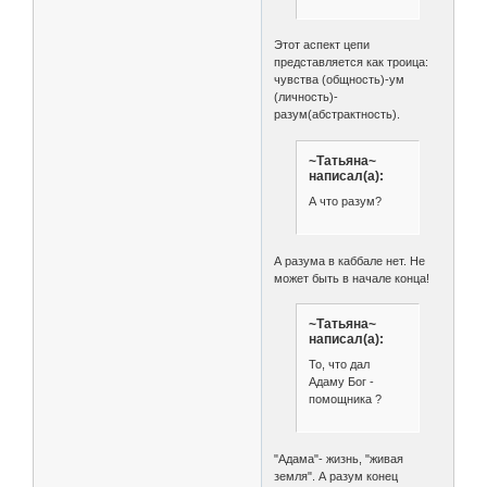
Этот аспект цепи
представляется как троица:
чувства (общность)-ум
(личность)-
разум(абстрактность).
~Татьяна~
написал(а):
А что разум?
А разума в каббале нет. Не
может быть в начале конца!
~Татьяна~
написал(а):
То, что дал
Адаму Бог -
помощника ?
"Адама"- жизнь, "живая
земля". А разум конец