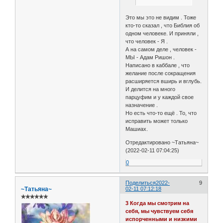
Это мы это не видим . Тоже
кто-то сказал , что Библия об
одном человеке. И приняли ,
что человек - Я .
А на самом деле , человек -
МЫ - Адам Ришон .
Написано в каббале , что
желание после сокращения
расширяется вширь и вглубь.
И делится на много
парцуфим и у каждой свое
назначение .
Но есть что-то ещё . То, что
исправить может только
Машиах.
Отредактировано ~Татьяна~
(2022-02-11 07:04:25)
0
Поделиться
2022-
9
~Татьяна~
02-11 07:12:18
✯✯✯✯✯✯
3 Когда мы смотрим на
себя, мы чувствуем себя
испорченными и низкими