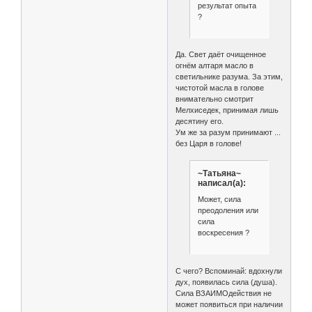
результат опыта
?
Да. Свет даёт очищенное
огнём алтаря масло в
светильнике разума. За этим,
чистотой масла в голове
внимательно смотрит
Мелхиседек, принимая лишь
десятину его.
Ум же за разум принимают ...
без Царя в голове!
~Татьяна~
написал(а):
Может, сила
преодоления или
сила
воскресения ?
С чего? Вспоминай: вдохнули
дух, появилась сила (душа).
Сила ВЗАИМОдействия не
может появиться при наличии