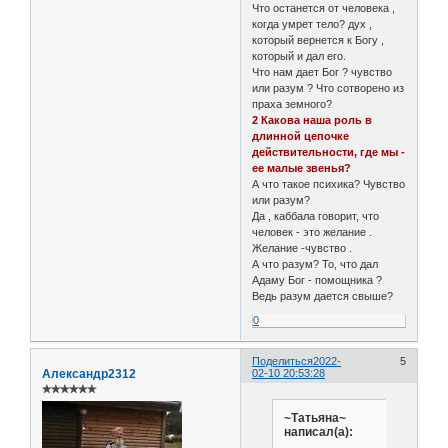
Что останется от человека ,
когда умрет тело? дух ,
который вернется к Богу ,
который и дал его.
Что нам дает Бог ? чувство
или разум ? Что сотворено из
праха земного?
2 Какова наша роль в
длинной цепочке
действительности, где мы -
ее малые звенья?
А что такое психика? Чувство
или разум?
Да , каббала говорит, что
человек - это желание .
Желание -чувство .
А что разум? То, что дал
Адаму Бог - помощника ?
Ведь разум дается свыше?
0
Поделиться
2022-
5
Александр2312
02-10 20:53:28
✯✯✯✯✯✯
~Татьяна~
написал(а):