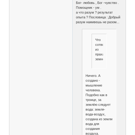
Бог- любовь , Бог -чувство .
Помощник - ум .
а что разум ? результат
опыта ? Пословица : Добрый
разум наживешь не разом...
Что
сотворено
из
праха
земного?
Ничего. А
создано -
мышление
человека.
Подобно как в
троице, за
землёю следует
вода: земля-
вода-воздух,
создана из земли
вода для
создания
воздуха.