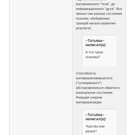
материального "тела", до
информационного "духа". Все
звенья там разные состояния
психики, обобщённые
троицей начало-развитие-
результат.
~Татьяна~
написал(а):
А что такое
психика?
Способность
материализовавшегося
("сотворённого")
абстрагироваться обратно в
изначальное состояние.
Инерция энергии
материализации.
~Татьяна~
написал(а):
Чувство или
разум?