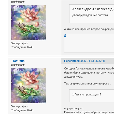
✯✯✯✯✯✯
Александр2312 написал(а)
Дваждырождённые востока...
А кто из нас прошел второе сокращен
0
Откуда:
Урал
Сообщений:
6740
~Татьяна~
Поделиться
2025-04-13 05:32:41
✯✯✯✯✯✯
Сегодня Алиса сказала в песне какой-
башня была разрушена потому , что 
а надо вглубь.
Так...вернемся к первому вопросу .
1.Где это происходит?
Откуда:
Урал
внутри разума.
Сообщений:
6740
Познающий создает образ совершенног