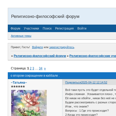
Религиозно-философский форум
Форум
Участники
Поиск
Регистрация
Войти
Активные темы
Привет, Гость!
Войдите
или
зарегистрируйтесь
.
»
Религиозно-философский форум
»
Религиозно-философские уч
Страница:
1
2
3
…
34
»
о втором сокращении в каббале .
~Татьяна~
Поделиться
2025-04-12 12:14:52
✯✯✯✯✯✯
Всё-таки пусть это будет отдельной т
Инфа сложная . Усваивается плохо , тр
Её никак не обойти , никак без неё не
Будем рассматривать с разных сторон
Итак , что знаем?
Вопросы : 1.Где это происходит?
2.Когда это происходит?