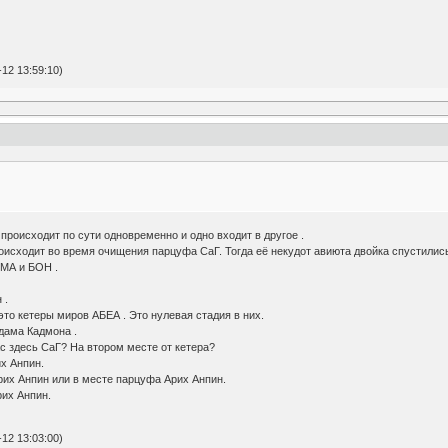
12 13:59:10)
 происходит по сути одновременно и одно входит в другое .
оисходит во время очищения парцуфа СаГ. Тогда её некудот авиюта двойка спустились
 МА и БОН .
 .
то кетеры миров АБЕА . Это нулевая стадия в них.
Адама Кадмона .
ас здесь СаГ? На втором месте от кетера?
х Анпин.
их Анпин или в месте парцуфа Арих Анпин.
их Анпин.
12 13:03:00)