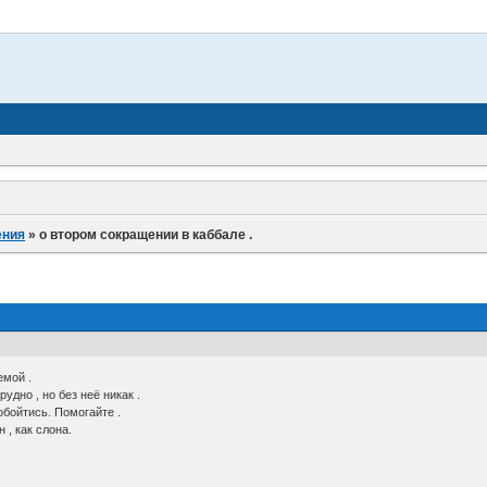
ения
»
о втором сокращении в каббале .
емой .
удно , но без неё никак .
 обойтись. Помогайте .
 , как слона.