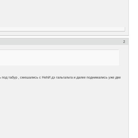
2
 под табур , смешались с НеhИ дэ гальгальта и далее поднимались уже две