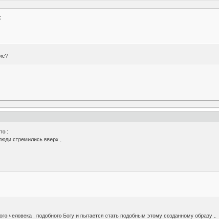
:
ие?
то :
люди стремились вверх ,
о человека , подобного Богу и пытается стать подобным этому созданному образу ..