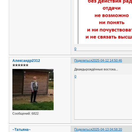
0
Александр2312
Поделиться
2025-04-12 14:50:46
✯✯✯✯✯✯
Дваждырождённые востока...
0
Сообщений:
6822
~Татьяна~
Поделиться
2025-04-13 04:58:20