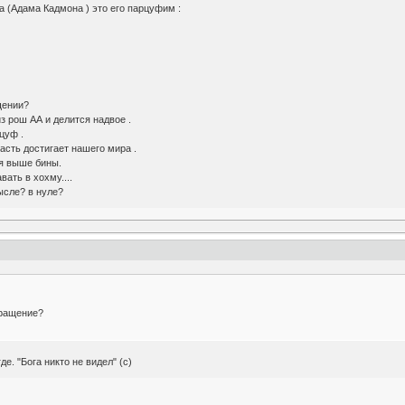
 (Адама Кадмона ) это его парцуфим :
щении?
з рош АА и делится надвое .
цуф .
асть достигает нашего мира .
ся выше бины.
ать в хохму....
ысле? в нуле?
кращение?
е. "Бога никто не видел" (с)