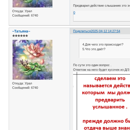
Предварил действие слышанию это з
Откуда:
Урал
0
Сообщений:
6740
~Татьяна~
Поделиться
2025-04-12 14:27:54
✯✯✯✯✯✯
4.Для чего это происходит?
5.Что это даёт?
По сути это один вопрос .
Ответом на него будет кусочек из Д/З 
Откуда:
Урал
Сообщений:
6740