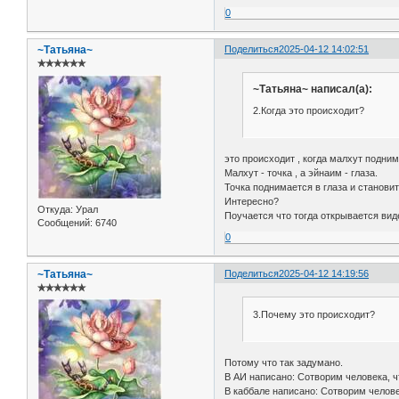
0
~Татьяна~
Поделиться
2025-04-12 14:02:51
✯✯✯✯✯✯
~Татьяна~ написал(а):
2.Когда это происходит?
это происходит , когда малхут подни
Малхут - точка , а эйнаим - глаза.
Точка поднимается в глаза и становит
Интересно?
Откуда:
Урал
Поучается что тогда открывается вид
Сообщений:
6740
0
~Татьяна~
Поделиться
2025-04-12 14:19:56
✯✯✯✯✯✯
3.Почему это происходит?
Потому что так задумано.
В АИ написано: Сотворим человека, ч
В каббале написано: Сотворим челов