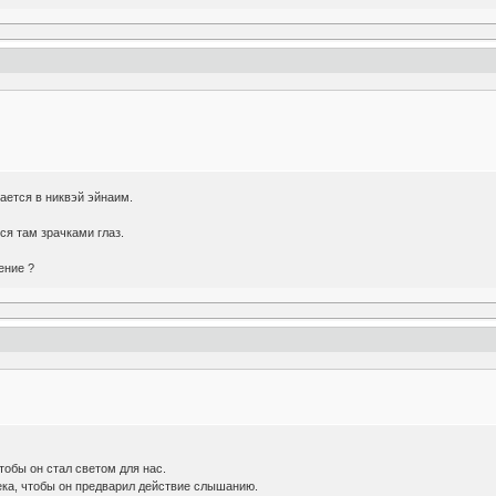
мается в никвэй эйнаим.
ся там зрачками глаз.
ение ?
тобы он стал светом для нас.
ека, чтобы он предварил действие слышанию.