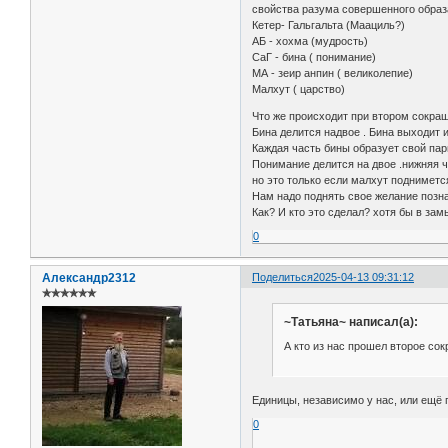
свойства разума совершенного образа
Кетер- Гальгальта (Маациль?)
АБ - хохма (мудрость)
СаГ - бина ( понимание)
МА - зеир анпин ( великолепие)
Малхут ( царство)
Что же происходит при втором сокра
Бина делится надвое . Бина выходит и
Каждая часть бины образует свой пар
Понимание делится на двое .нижняя ч
но это только если малхут поднимет
Нам надо поднять свое желание познав
Как? И кто это сделал? хотя бы в зам
0
Александр2312
Поделиться
2025-04-13 09:31:12
✯✯✯✯✯✯
~Татьяна~ написал(а):
А кто из нас прошел второе со
Единицы, независимо у нас, или ещё гд
0