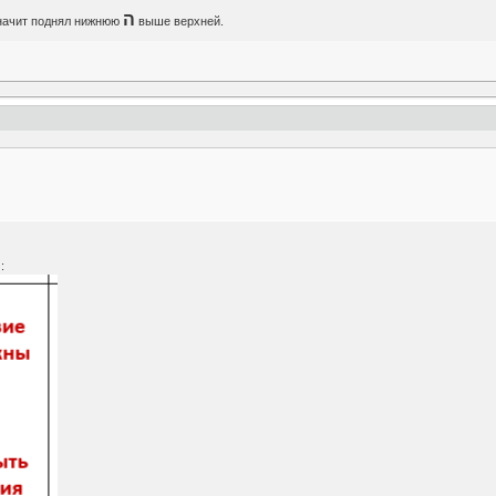
ה
начит поднял нижнюю
выше верхней.
: