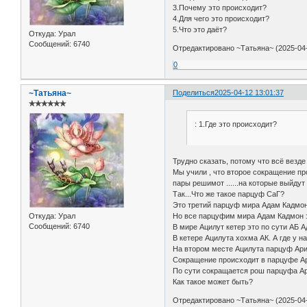
3.Почему это происходит?
4.Для чего это происходит?
5.Что это даёт?
Откуда:
Урал
Сообщений:
6740
Отредактировано ~Татьяна~ (2025-04-
0
~Татьяна~
Поделиться
2025-04-12 13:01:37
✯✯✯✯✯✯
: 1.Где это происходит?
Трудно сказать, потому что всё везде
Мы учили , что второе сокращение пр
пары решимот ......на которые выйдут
Так...Что же такое парцуф СаГ?
Это третий парцуф мира Адам Кадмон
Откуда:
Урал
Но все парцуфим мира Адам Кадмон э
Сообщений:
6740
В мире Ацилут кетер это по сути АБ 
В кетере Ацилута хохма АК. А где у н
На втором месте Ацилута парцуф Ари
Сокращение происходит в парцуфе Ар
По сути сокращается рош парцуфа Ар
Как такое может быть?
Отредактировано ~Татьяна~ (2025-04-