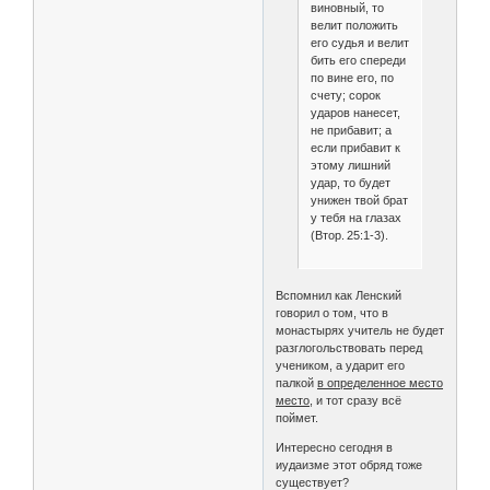
виновный, то
велит положить
его судья и велит
бить его спереди
по вине его, по
счету; сорок
ударов нанесет,
не прибавит; а
если прибавит к
этому лишний
удар, то будет
унижен твой брат
у тебя на глазах
(Втор. 25:1-3).
Вспомнил как Ленский
говорил о том, что в
монастырях учитель не будет
разглогольствовать перед
учеником, а ударит его
палкой
в определенное место
место
, и тот сразу всё
поймет.
Интересно сегодня в
иудаизме этот обряд тоже
существует?