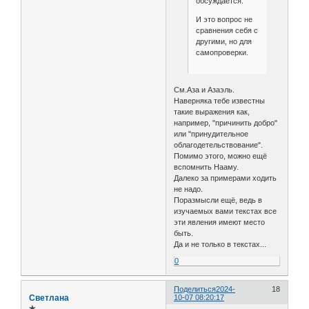
обсуждается.
И это вопрос не
сравнения себя с
другими, но для
самопроверки.
См.Аза и Азаэль.
Наверняка тебе известны
такие выражения как,
например, "причинить добро"
или "принудительное
облагодетельствование".
Помимо этого, можно ещё
вспомнить Нааму.
Далеко за примерами ходить
не надо.
Поразмысли ещё, ведь в
изучаемых вами текстах все
эти явления имеют место
быть.
Да и не только в текстах...
0
Поделиться
2024-
18
Светлана
10-07 08:20:17
✯