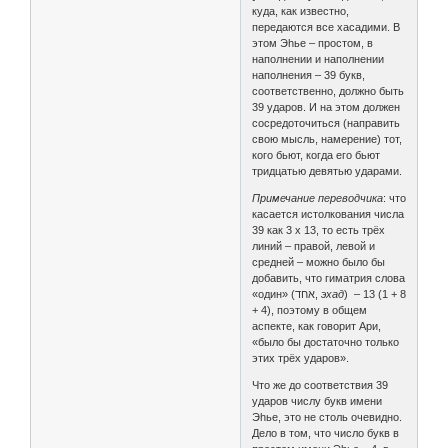
куда, как известно,
передаются все хасадими. В
этом Эhье – простом, в
наполнении и наполнении
наполнения – 39 букв,
соответственно, должно быть
39 ударов. И на этом должен
сосредоточиться (направить
свою мысль, намерение) тот,
кого бьют, когда его бьют
тридцатью девятью ударами.
Примечание переводчика
: что
касается истолкования числа
39 как 3 х 13, то есть трёх
линий – правой, левой и
средней – можно было бы
добавить, что гиматрия слова
«один» (אחד,
эхад
) – 13 (1 + 8
+ 4), поэтому в общем
аспекте, как говорит Ари,
«было бы достаточно только
этих трёх ударов».
Что же до соответствия 39
ударов числу букв имени
Эhье, это не столь очевидно.
Дело в том, что число букв в