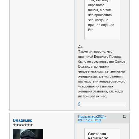
том, что вода
обратилась
вином, а в том,
что произошло
это, когда не
пришёл ещё час
Его.
Да.
Также интересно, что:
причиной Великого Потопа
было не сожительство Сынов
Божьих с дочерьми
человеческими, т.е. земными
женщинами, а в устранении
последствий неправомерного
ускорения их (земных
женщин) развития, т.е. когда
не пришёл их час.
0
Поделиться
2024-
11
Владимир
09-17 20:31:13
✯✯✯✯✯✯✯
Светлана
написал(а):