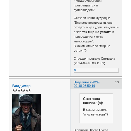
- когда супергерой
превращается в
суперзлодея?
Сказали наши мудрецы:
"Вначале возникла мысль
создать мир судом, увидел Б-
г, что
так мир не устоит
, и
присоединил к суду
милосердие".
В каком смысле "мир не
устоит"?
Отредактировано Светлана
(2024-09-18 08:11:09)
0
Поделиться
2024-
13
Владимир
09-18 08:50:19
✯✯✯✯✯✯✯
Светлана
написал(а):
В каком смысле
"мир не устоит"?
В прямом. Когда Нуква