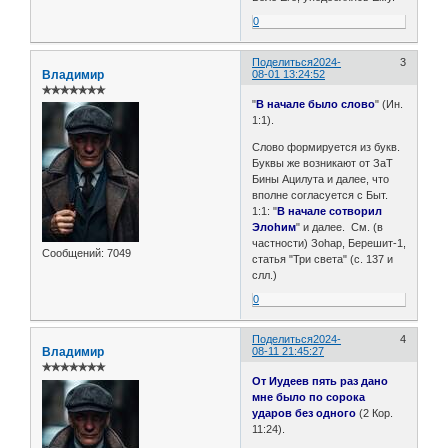
0
Поделиться
2024-
3
Владимир
08-01 13:24:52
✯✯✯✯✯✯✯
"
В начале было слово
" (Ин.
1:1).
Слово формируется из букв.
Буквы же возникают от ЗаТ
Бины Ацилута и далее, что
вполне согласуется с Быт.
1:1: "
В начале сотворил
Элоhим
" и далее. См. (в
частности) Зоhар, Берешит-1,
Сообщений:
7049
статья "Три света" (с. 137 и
слл.)
0
Поделиться
2024-
4
Владимир
08-11 21:45:27
✯✯✯✯✯✯✯
От Иудеев пять раз дано
мне было по сорока
ударов без одного
(2 Кор.
11:24).