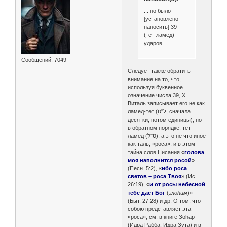
... но было
[установлено
наносить] 39
(тет-ламед)
ударов
Сообщений:
7049
Следует также обратить
внимание на то, что,
используя буквенное
означение числа 39, Х.
Виталь записывает его не как
ламед-тет (ל''ט, сначала
десятки, потом единицы), но
в обратном порядке, тет-
ламед (ט''ל), а это не что иное
как таль, «роса», и в этом
тайна слов Писания «
голова
моя наполнится росой
»
(Песн. 5:2), «
ибо роса
светов – роса Твоя
» (Ис.
26:19), «
и от росы небесной
тебе даст Бог
(
элоhим
)»
(Быт. 27:28) и др. О том, что
собою представляет эта
«роса», см. в книге Зоhар
(Идра Рабба, Идра Зута) и в