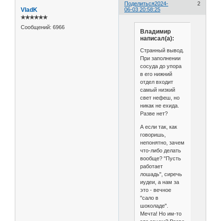
Поделиться
2024-
2
VladK
06-03 20:58:25
✯✯✯✯✯✯
Сообщений:
6966
Владимир
написал(а):
Странный вывод.
При заполнении
сосуда до упора
в его нижний
отдел входит
самый низкий
свет нефеш, но
никак не ехида.
Разве нет?
А если так, как
говоришь,
непонятно, зачем
что-либо делать
вообще? "Пусть
работает
лошадь", сиречь
иудеи, а нам за
это - вечное
"сало в
шоколаде".
Мечта! Но им-то