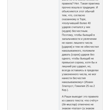
правила? Нет. Такая практика
прочно вошла в традицию. И
объясняется этот обычай
тем, что, согласно
сказанному в Торе,
«получивший более 40
ударов считался у них
(иудев) бесчестным.
Поэтому, чтобы бьющий в
запальчивости и увлечении
не нанес лишнего числа
[ударов] и тем не обесчестил
наказываемого, положили
давать [сорок] ударов без
одного, чтобы бьющий не
превысил сорока, хотя бы и
лишний раз ударил, но,
всегда оставаясь в пределах
узаконенного числа, не мог
нанести бесчестия
наказываемому» (Иоанн
Златоуст, Гомилия 25 на 2
Кор.).
А Раши выводит это правило
из самого текста: «по счёту»
(
бе-миспар
) отмечено не
знаком «патах» (а знаком