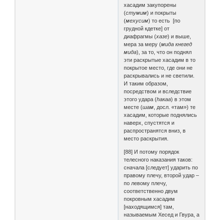
хасадим закупорены
(
стумим
) и покрыты
(
мехусим
) то есть [по
грудной кдетке] от
диафрагмы (
хазе
) и выше,
мера за меру (
мида кнегед
мида
), за то, что он поднял
эти раскрытые хасадим в то
покрытое место, где они не
раскрывались и не светили.
И таким образом,
посредством и вследствие
этого удара (
hакаа
) в этом
месте (
шам
, досл. «там») те
хасадим, которые поднялись
наверх, спустятся и
распространятся вниз, в
место раскрытия.
[88] И потому порядок
телесного наказания таков:
сначала [следует] ударить по
правому плечу, второй удар –
по левому плечу,
соответственно двум
покровным хасадим
[находящимся] там,
называемым Хесед и Гвура, а