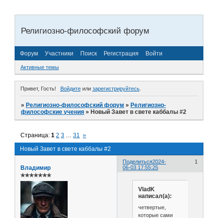
Религиозно-философский форум
Форум
Участники
Поиск
Регистрация
Войти
Активные темы
Привет, Гость!
Войдите
или
зарегистрируйтесь
.
»
Религиозно-философский форум
»
Религиозно-
философские учения
»
Новый Завет в свете каббалы #2
Страница:
1
2
3
…
31
»
Новый Завет в свете каббалы #2
Поделиться
2024-
1
Владимир
06-03 17:55:25
✯✯✯✯✯✯✯
VladK
написал(а):
четвертые,
которые сами