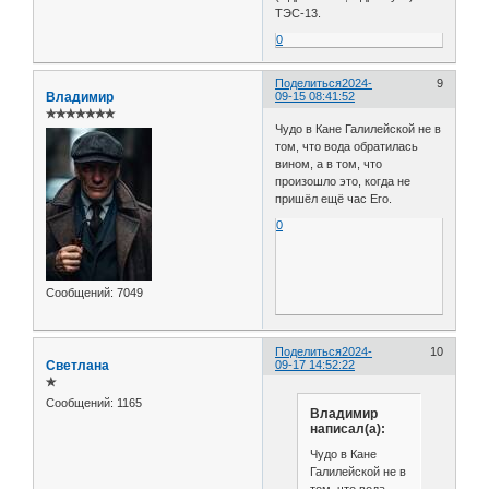
ТЭС-13.
0
Поделиться
2024-
9
Владимир
09-15 08:41:52
✯✯✯✯✯✯✯
Чудо в Кане Галилейской не в
том, что вода обратилась
вином, а в том, что
произошло это, когда не
пришёл ещё час Его.
0
Сообщений:
7049
Поделиться
2024-
10
Светлана
09-17 14:52:22
✯
Сообщений:
1165
Владимир
написал(а):
Чудо в Кане
Галилейской не в