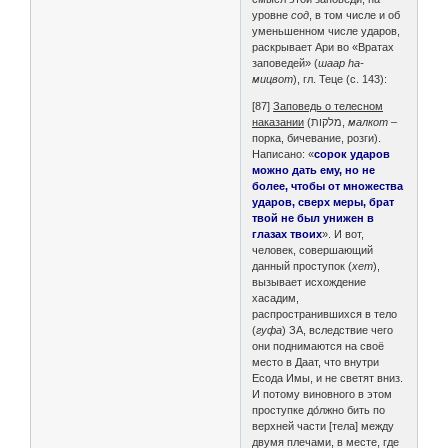
уровне
сод
, в том числе и об
уменьшенном числе ударов,
раскрывает Ари во «Вратах
заповедей» (
шаар hа-
мицвот
), гл. Теце (с. 143):
[87]
Заповедь о телесном
наказании
(מלקות,
малкот
–
порка, бичевание, розги).
Написано: «
сорок ударов
можно дать ему, но не
более, чтобы от множества
ударов, сверх меры, брат
твой не был унижен в
глазах твоих
». И вот,
человек, совершающий
данный проступок (
хет
),
вызывает исхождение
хасадим,
распространившихся в тело
(
гуфа
) ЗА, вследствие чего
они поднимаются на своё
место в Даат, что внутри
Есода Имы, и не светят вниз.
И потому виновного в этом
проступке до́лжно бить по
верхней части [тела] между
двумя плечами, в месте, где