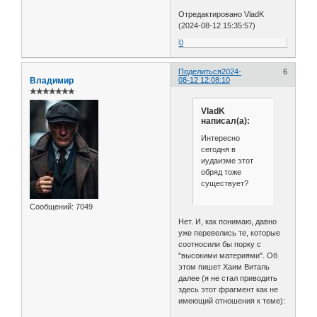
Отредактировано VladK
(2024-08-12 15:35:57)
0
Поделиться
2024-
6
Владимир
08-12 12:08:10
✯✯✯✯✯✯✯
VladK
написал(а):
Интересно
сегодня в
иудаизме этот
обряд тоже
существует?
Сообщений:
7049
Нет. И, как понимаю, давно
уже перевелись те, которые
соотносили бы порку с
"высокими материями". Об
этом пишет Хаим Виталь
далее (я не стал приводить
здесь этот фрагмент как не
имеющий отношения к теме):