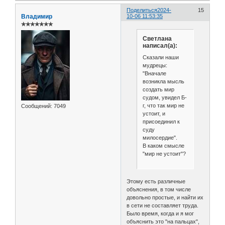
Поделиться
2024-
15
Владимир
10-06 11:53:35
✯✯✯✯✯✯✯
Светлана
написал(а):
Сказали наши
мудрецы:
"Вначале
возникла мысль
создать мир
судом, увидел Б-
г, что так мир не
Сообщений:
7049
устоит, и
присоединил к
суду
милосердие".
В каком смысле
"мир не устоит"?
Этому есть различные
объяснения, в том числе
довольно простые, и найти их
в сети не составляет труда.
Было время, когда и я мог
объяснить это "на пальцах",