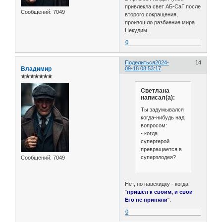
привлекла свет АБ-СаГ после
Сообщений:
7049
второго сокращения,
произошло разбиение мира
Некудим.
0
Поделиться
2024-
14
Владимир
09-18 08:53:17
✯✯✯✯✯✯✯
Светлана
написал(а):
Ты задумывался
когда-нибудь над
вопросом:
- когда
супергерой
превращается в
суперзлодея?
Сообщений:
7049
Нет, но навскидку - когда
"
пришёл к своим, и свои
Его не приняли
".
0