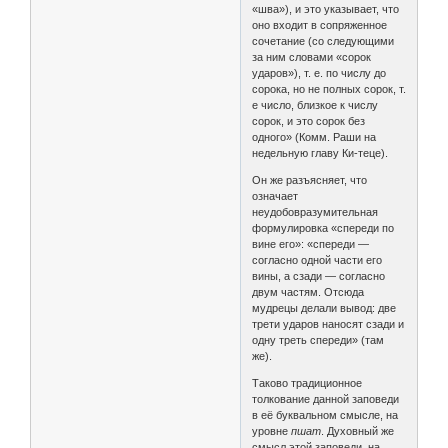
«шва»), и это указывает, что
оно входит в сопряженное
сочетание (со следующими
за ним словами «сорок
ударов»), т. е. по числу до
сорока, но не полных сорок, т.
е число, близкое к числу
сорок, и это сорок без
одного» (Комм. Раши на
недельную главу Ки-теце).
Он же разъясняет, что
означает
неудобовразумительная
формулировка «спереди по
вине его»: «спереди —
согласно одной части его
вины, а сзади — согласно
двум частям. Отсюда
мудрецы делали вывод: две
трети ударов наносят сзади и
одну треть спереди» (там
же).
Таково традиционное
толкование данной заповеди
в её буквальном смысле, на
уровне
пшат
. Духовный же
смысл этой заповеди, на