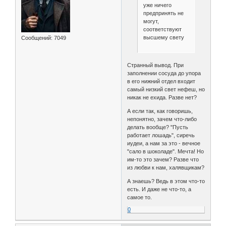
уже ничего
предпринять не
могут,
соответствуют
высшему свету
Сообщений:
7049
Странный вывод. При
заполнении сосуда до упора
в его нижний отдел входит
самый низкий свет нефеш, но
никак не ехида. Разве нет?
А если так, как говоришь,
непонятно, зачем что-либо
делать вообще? "Пусть
работает лошадь", сиречь
иудеи, а нам за это - вечное
"сало в шоколаде". Мечта! Но
им-то это зачем? Разве что
из любви к нам, халявщикам?
А знаешь? Ведь в этом что-то
есть. И даже не что-то, а
самое то.
0