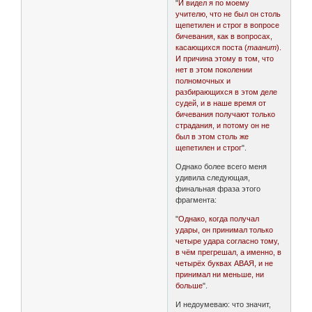
"
И видел я по моему
учителю, что не был он столь
щепетилен и строг в вопросе
бичевания, как в вопросах,
касающихся поста (
таанит
).
И причина этому в том, что
нет в этом поколении
полномочных и
разбирающихся в этом деле
судей, и в наше время от
бичевания получают только
страдания, и потому он не
был в этом столь же
щепетилен и строг
".
Однако более всего меня
удивила следующая,
финальная фраза этого
фрагмента:
"
Однако, когда получал
удары, он принимал только
четыре удара согласно тому,
в чём прегрешал, а именно, в
четырёх буквах АВАЯ, и не
принимал ни меньше, ни
больше
".
И недоумеваю: что значит,