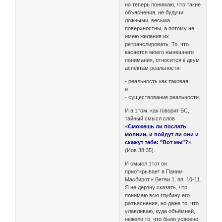
но теперь понимаю, что такие
объяснения, не будучи
ложными, весьма
поверхностны, а потому не
имею желания их
ретранслировать. То, что
касается моего нынешнего
понимания, относится к двум
аспектам реальности:
- реальность как таковая
и
- существование реальности.
И в этом, как говорит БС,
тайный смысл слов
«
Сможешь ли послать
молнии, и пойдут ли они и
скажут тебе: "Вот мы"?
»
(Иов 38:35).
И смысл этот он
приоткрывает в Паним
Масбирот к Ветви 1, пп. 10-11.
Я не дерзну сказать, что
понимаю всю глубину его
разъяснения, но даже то, что
улавливаю, куда объёмней,
нежели то, что было усвоено