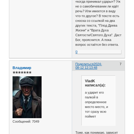
«когда принимал удары»? Уж
не о самобичевании ли идёт
речь? Или имеется в виду
что-то другое? В тексте есть
сноска со ссылкой на два
других текста, "Плод Древа
Жизни" и "Врата Духа
Святости/Святого Духа". Даст
Бог, прояснится. А пока
вопрос остаётся без ответа.
0
Поделиться
2024-
7
Владимир
08-12 12:13:48
✯✯✯✯✯✯✯
VladK
написал(а):
а ударит его
палкой в
определенное
место место, и
тот сразу всю
поймет
Сообщений:
7049
Тоже, как понимаю, зависит