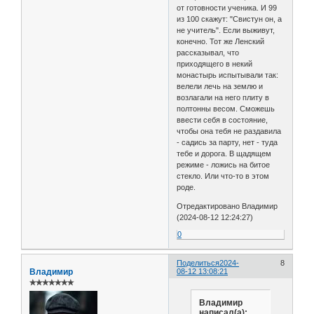
от готовности ученика. И 99
из 100 скажут: "Свистун он, а
не учитель". Если выживут,
конечно. Тот же Ленский
рассказывал, что
приходящего в некий
монастырь испытывали так:
велели лечь на землю и
возлагали на него плиту в
полтонны весом. Сможешь
ввести себя в состояние,
чтобы она тебя не раздавила
- садись за парту, нет - туда
тебе и дорога. В щадящем
режиме - ложись на битое
стекло. Или что-то в этом
роде.
Отредактировано Владимир
(2024-08-12 12:24:27)
0
Поделиться
2024-
8
Владимир
08-12 13:08:21
✯✯✯✯✯✯✯
Владимир
написал(а):