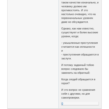
таком качестве изначально, и
человеку должно им
противостоять. И это
настолько очевидно, что на
первоначальных уровнях
даже не обсуждается.
Однако, как нам известно,
существуют и более высокие
уровни, когда:
- умышленные преступления
считаются как оплошности
и
- преступления обращаются в
заслуги.
И потому заданный тобою
вопрос следовало бы
заменить на обратный:
Когда злодей обращается в
героя?
И это вопрос не сравнения
себя с другими, но для
самопроверки.
0