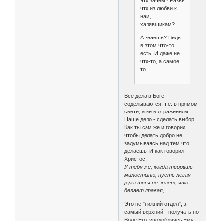
это зачем? Разве
что из любви к
нам,
халявщикам?
А знаешь? Ведь
в этом что-то
есть. И даже не
что-то, а самое
то.
Все дела в Боге
соделываются, т.е. в прямом
свете, а не в отраженном.
Наше дело - сделать выбор.
Как ты сам же и говорил,
чтобы делать добро не
задумываясь над тем что
делаешь. И как говорил
Христос:
У тебя же, когда творишь
милостыню, пусть левая
рука твоя не знает, что
делает правая,
Это не "нижний отдел", а
самый верхний - получать по
Воле Его, уподобляясь Ему.