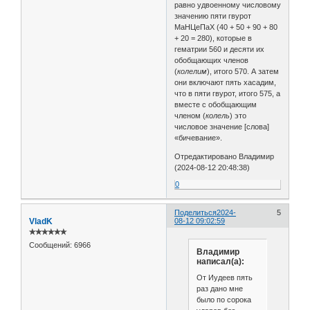
равно удвоенному числовому
значению пяти гвурот
МаНЦеПаХ (40 + 50 + 90 + 80
+ 20 = 280), которые в
гематрии 560 и десяти их
обобщающих членов
(
колелим
), итого 570. А затем
они включают пять хасадим,
что в пяти гвурот, итого 575, а
вместе с обобщающим
членом (
колель
) это
числовое значение [слова]
«бичевание».
Отредактировано Владимир
(2024-08-12 20:48:38)
0
Поделиться
2024-
5
VladK
08-12 09:02:59
✯✯✯✯✯✯
Сообщений:
6966
Владимир
написал(а):
От Иудеев пять
раз дано мне
было по сорока