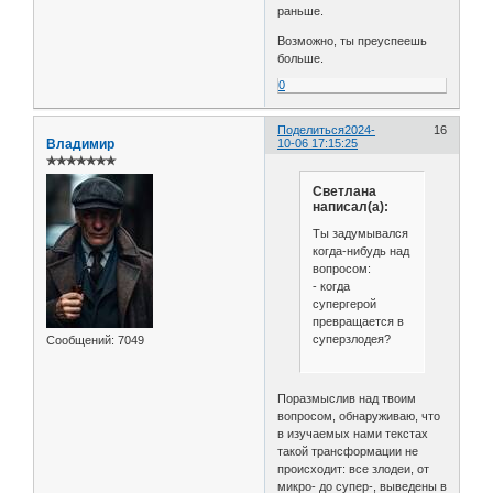
раньше.
Возможно, ты преуспеешь
больше.
0
Поделиться
2024-
16
Владимир
10-06 17:15:25
✯✯✯✯✯✯✯
Светлана
написал(а):
Ты задумывался
когда-нибудь над
вопросом:
- когда
супергерой
превращается в
суперзлодея?
Сообщений:
7049
Поразмыслив над твоим
вопросом, обнаруживаю, что
в изучаемых нами текстах
такой трансформации не
происходит: все злодеи, от
микро- до супер-, выведены в