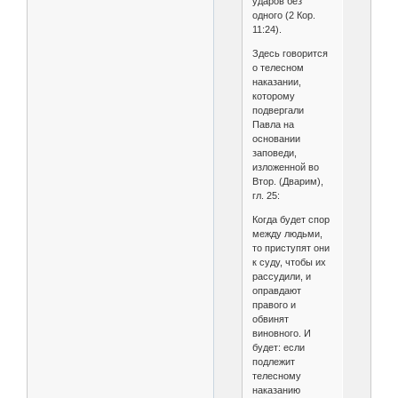
ударов без
одного (2 Кор.
11:24).
Здесь говорится
о телесном
наказании,
которому
подвергали
Павла на
основании
заповеди,
изложенной во
Втор. (Дварим),
гл. 25:
Когда будет спор
между людьми,
то приступят они
к суду, чтобы их
рассудили, и
оправдают
правого и
обвинят
виновного. И
будет: если
подлежит
телесному
наказанию