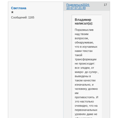
Поделиться
2024-
17
Светлана
10-07 07:21:49
✯
Сообщений:
1165
Владимир
написал(а):
Поразмыслив
над твоим
вопросом,
обнаруживаю,
что в изучаемых
нами текстах
такой
трансформации
не происходит:
все злодеи, от
микро- до супер-,
выведены в
таком качестве
изначально, и
человеку должно
им
противостоять. И
это настолько
очевидно, что на
первоначальных
уровнях даже не