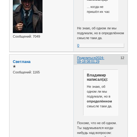
... когда не
пришёл их час
Не знаю, об одном ли мы
подумали, но в определённом
Сообщений:
7049
смысле таки да.
0
Поделиться
2024-
12
Светлана
09-18 08:01:29
✯
Сообщений:
1165
Владимир
написал(а):
Не знаю, об
одном ли мы
подумали, но в
определённом
смысле таки да.
Похоже, что не об одном.
Ты задумывался когда-
нибудь над вопросом: