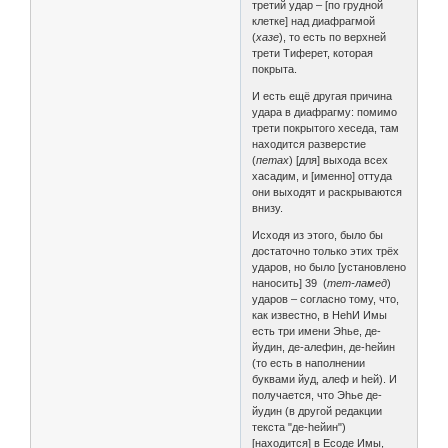
третий удар – [по грудной
клетке] над диафрагмой
(
хазе
), то есть по верхней
трети Тиферет, которая
покрыта.
И есть ещё другая причина
удара в диафрагму: помимо
трети покрытого хеседа, там
находится разверстие
(
петах
) [для] выхода всех
хасадим, и [именно] оттуда
они выходят и раскрываются
внизу.
Исходя из этого, было бы
достаточно только этих трёх
ударов, но было [установлено
наносить] 39 (
тет-ламед
)
ударов – согласно тому, что,
как известно, в НеhИ Имы
есть три имени Эhье, де-
йудин, де-алефин, де-hейин
(то есть в наполнении
буквами йуд, алеф и hей). И
получается, что Эhье де-
йудин (в другой редакции
текста "де-hейин")
[находится] в Есоде Имы,