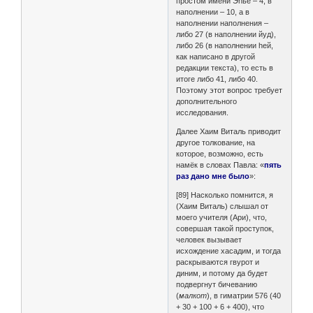
простом имени Эhье – 4, в
наполнении – 10, а в
наполнении наполнения –
либо 27 (в наполнении йуд),
либо 26 (в наполнении hей,
как написано в другой
редакции текста), то есть в
итоге либо 41, либо 40.
Поэтому этот вопрос требует
дополнительного
исследования.
Далее Хаим Виталь приводит
другое толкование, на
которое, возможно, есть
намёк в словах Павла: «
пять
раз дано мне было
»:
[89] Насколько помнится, я
(Хаим Виталь) слышал от
моего учителя (Ари), что,
совершая такой проступок,
человек вызывает
исхождение хасадим, и тогда
раскрываются гвурот и
диним, и потому да будет
подвергнут бичеванию
(
малкот
), в гиматрии 576 (40
+ 30 + 100 + 6 + 400), что